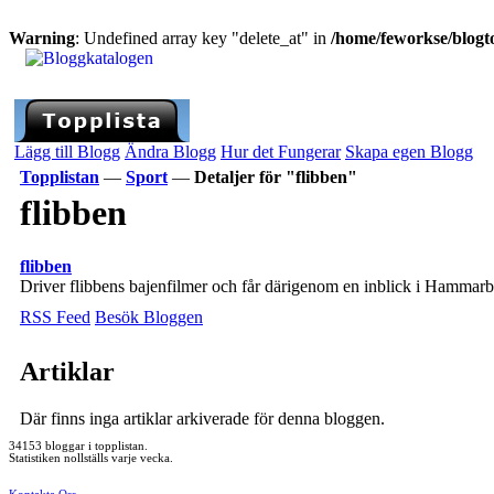
Warning
: Undefined array key "delete_at" in
/home/feworkse/blogto
Lägg till Blogg
Ändra Blogg
Hur det Fungerar
Skapa egen Blogg
Topplistan
—
Sport
—
Detaljer för "flibben"
flibben
flibben
Driver flibbens bajenfilmer och får därigenom en inblick i Hammarb
RSS Feed
Besök Bloggen
Artiklar
Där finns inga artiklar arkiverade för denna bloggen.
34153 bloggar i topplistan.
Statistiken nollställs varje vecka.