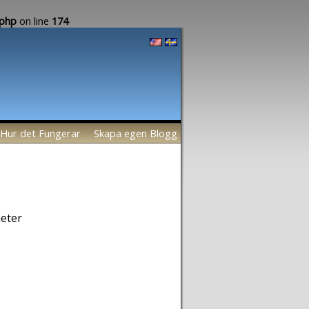
.php
on line
174
Hur det Fungerar
Skapa egen Blogg
heter