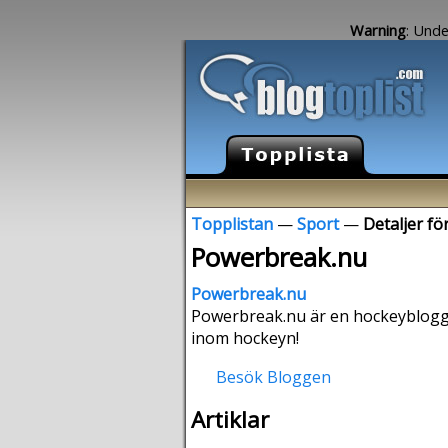
Warning
: Unde
Topplistan
—
Sport
—
Detaljer f
Powerbreak.nu
Powerbreak.nu
Powerbreak.nu är en hockeyblogg 
inom hockeyn!
Besök Bloggen
Artiklar