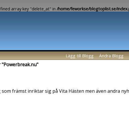
fined array key "delete_at" in
/home/feworkse/blogtoplist.se/index
Lägg till Blogg
Ändra Blogg
ör "Powerbreak.nu"
som främst inriktar sig på Vita Hästen men även andra ny