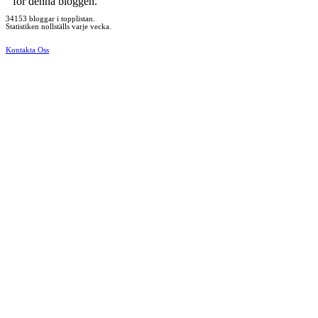
för denna bloggen.
34153 bloggar i topplistan.
Statistiken nollställs varje vecka.
Kontakta Oss