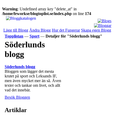
Warning
: Undefined array key "delete_at" in
/home/feworkse/blogtoplist.se/index.php
on line
174
Lägg till Blogg
Ändra Blogg
Hur det Fungerar
Skapa egen Blogg
Topplistan
—
Sport
—
Detaljer för "Söderlunds blogg"
Söderlunds
blogg
Söderlunds blogg
Bloggen som lägger det mesta
krutet på sport och Leksands IF,
men även mycket mer än så. Även
texter och tankar om livet, och allt
vad det innebär.
Besök Bloggen
Artiklar