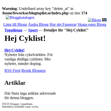
Warning
: Undefined array key "delete_at" in
/home/feworkse/blogtoplist.se/index.php
on line
174
Lägg till Blogg
Ändra Blogg
Hur det Fungerar
Skapa egen Blogg
Topplistan
—
Sport
—
Detaljer för "Hej Cyklist!"
Hej Cyklist!
Hej Cyklist!
Nyheter från cykelvärlden. För
vanliga dödliga cyklister. Mer
nyheter, mindre doping.
RSS Feed
Besök Bloggen
Artiklar
Där finns inga artiklar arkiverade
för denna bloggen.
34153 bloggar i topplistan.
Statistiken nollställs varje vecka.