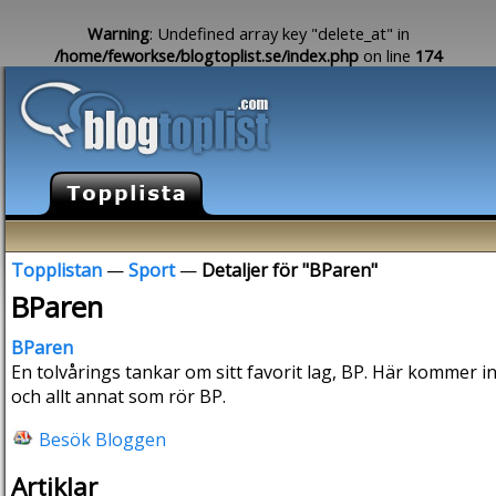
Warning
: Undefined array key "delete_at" in
/home/feworkse/blogtoplist.se/index.php
on line
174
Topplistan
—
Sport
—
Detaljer för "BParen"
BParen
BParen
En tolvårings tankar om sitt favorit lag, BP. Här kommer 
och allt annat som rör BP.
Besök Bloggen
Artiklar