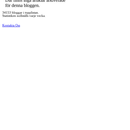
Där finns inga artiklar arkiverade
för denna bloggen.
34153 bloggar i topplistan.
Statistiken nollställs varje vecka.
Kontakta Oss