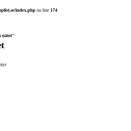
plist.se/index.php
on line
174
å nätet"
et
ntyr