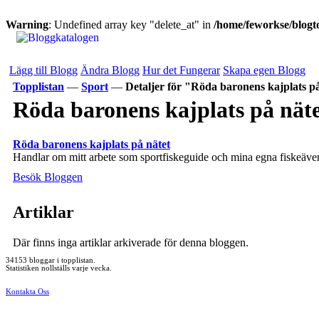
Warning
: Undefined array key "delete_at" in
/home/feworkse/blogto
Lägg till Blogg
Ändra Blogg
Hur det Fungerar
Skapa egen Blogg
Topplistan
—
Sport
—
Detaljer för "Röda baronens kajplats p
Röda baronens kajplats på nät
Röda baronens kajplats på nätet
Handlar om mitt arbete som sportfiskeguide och mina egna fiskeäve
Besök Bloggen
Artiklar
Där finns inga artiklar arkiverade för denna bloggen.
34153 bloggar i topplistan.
Statistiken nollställs varje vecka.
Kontakta Oss