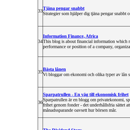
Tjäna pengar snabbt
33
Strategier som hjälper dig tjäna pengar snabbt o
Information Finance, Africa
34
This blog is about financial information which ref
performance or position of a company, organizat
Bästa lånen
35
Vi bloggar om ekonomi och olika typer av lån så a
Sparpatrullen - En väg till ekonomisk frihet
Sparpatrullen är en blogg om privatekonomi, s
36
frihet genom fonder - det underhållsfria sättet att
månadssparande oavsett hur börsen mår.