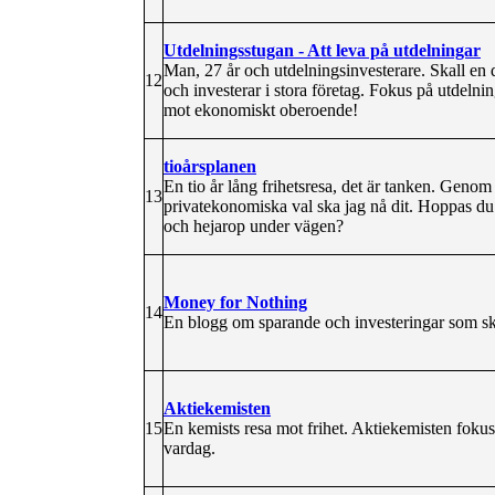
Utdelningsstugan - Att leva på utdelningar
Man, 27 år och utdelningsinvesterare. Skall en 
12
och investerar i stora företag. Fokus på utdelni
mot ekonomiskt oberoende!
tioårsplanen
En tio år lång frihetsresa, det är tanken. Geno
13
privatekonomiska val ska jag nå dit. Hoppas du v
och hejarop under vägen?
Money for Nothing
14
En blogg om sparande och investeringar som ska g
Aktiekemisten
15
En kemists resa mot frihet. Aktiekemisten fokus
vardag.