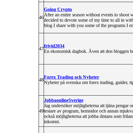
Going Crypto
After an entire season without events to shoot 
46
decided to devote some of my time to all in wit
blog I share with you some of the programs I en
frivid2034
47
En ekonomisk dagbok. Även att den bloggen het
Forex Trading och Nyheter
48
Nyheter på svenska om forex trading, guider, t
JobbaonlineSverige
Jag undersöker möjligheterna att tjäna pengar on
49
testare av program, hemsidor och annan mjukva
också möjligheterna att jobba distans som frilan
inkomst.