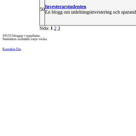
Investerarstudenten
50
En blogg om utdelningsinvestering och sparande
Sida:
1
2
3
34153 bloggar i topplistan.
Statistiken nollställs varje vecka.
Kontakta Oss