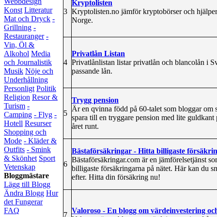
Webbdesign
Kryptolisten
Konst
Litteratur
3
Kryptolisten.no jämför kryptobörser och hjälper d
Mat och Dryck
-
Norge.
Grillning
-
Restauranger
-
Vin, Öl &
Privatlån Listan
Alkohol
Media
4
Privatlånlistan listar privatlån och blancolån i S
och Journalistik
passande lån.
Musik
Nöje och
Underhållning
Personligt
Politik
Religion
Resor &
Trygg pension
Turism
-
Är en qvinna född på 60-talet som bloggar om sp
5
Camping
- Flyg
-
spara till en tryggare pension med lite guldkant
Hotell
Resurser
året runt.
Shopping och
Mode
- Kläder &
Outfits
- Smink
Bästaförsäkringar - Hitta billigaste försäkri
& Skönhet
Sport
Bästaförsäkringar.com är en jämförelsetjänst so
6
Vetenskap
billigaste försäkringarna på nätet. Här kan du s
Bloggmästare
efter. Hitta din försäkring nu!
Lägg till Blogg
Ändra Blogg
Hur
det Fungerar
Valoroso - En blogg om värdeinvestering oc
FAQ
7