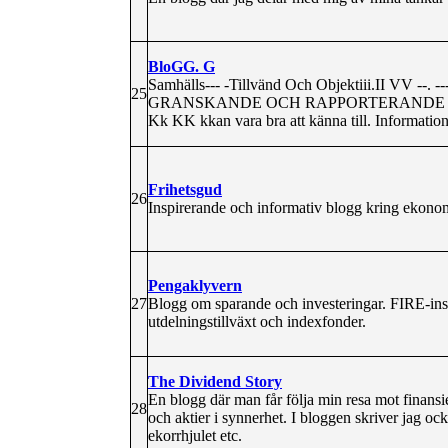
BloGG. G
Samhälls--- -Tillvänd Och Objektiii.II VV
25
GRANSKANDE OCH RAPPORTERANDE OM Ibl
Kk KK kkan vara bra att känna till. Information 
Frihetsgud
26
Inspirerande och informativ blogg kring ekonom
Pengaklyvern
27
Blogg om sparande och investeringar. FIRE-insp
utdelningstillväxt och indexfonder.
The Dividend Story
En blogg där man får följa min resa mot finansi
28
och aktier i synnerhet. I bloggen skriver jag oc
ekorrhjulet etc.