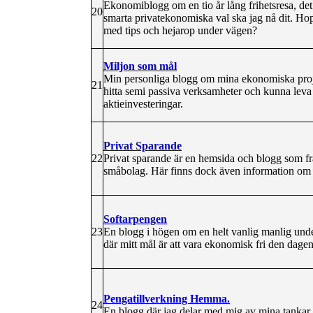
Ekonomiblogg om en tio år lång frihetsresa, de
20
smarta privatekonomiska val ska jag nå dit. Hopp
med tips och hejarop under vägen?
Miljon som mål
Min personliga blogg om mina ekonomiska projek
21
hitta semi passiva verksamheter och kunna leva
aktieinvesteringar.
Privat Sparande
22
Privat sparande är en hemsida och blogg som fr
småbolag. Här finns dock även information om 
Softarpengen
23
En blogg i högen om en helt vanlig manlig und
där mitt mål är att vara ekonomisk fri den dagen 
Pengatillverkning Hemma.
24
En blogg där jag delar med mig av mina tankar 