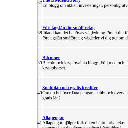
The Dividend Story
37
En blogg om aktier, investeringar, personlig utve
Företagslån för småföretag
38
Ibland kan det behövas vägledning för att ditt f
företagslån småföretag vägleder vi dig genom de
Bitcoiner
39
Bitcoin och kryptovaluta blogg. Följ med och lä
kryptobörser.
Snabblån och gratis krediter
40
Om du behöver låna pengar snabbt och överväger e
gratis lån?
Allapengar
41
Allapengar hjälper folk till en bättre privatekon
pengar så att de växer sig större i framtiden!