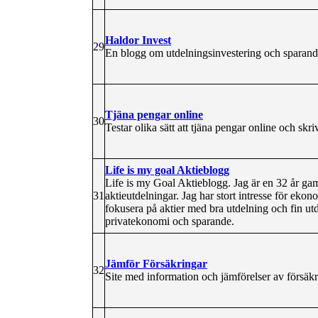
Haldor Invest
29
En blogg om utdelningsinvestering och sparande
Tjäna pengar online
30
Testar olika sätt att tjäna pengar online och skr
Life is my goal Aktieblogg
Life is my Goal Aktieblogg. Jag är en 32 år g
31
aktieutdelningar. Jag har stort intresse för ek
fokusera på aktier med bra utdelning och fin u
privatekonomi och sparande.
Jämför Försäkringar
32
Site med information och jämförelser av försäkr