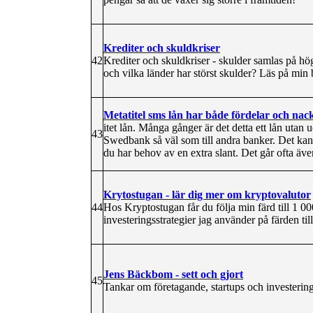
Krediter och skuldkriser
42
Krediter och skuldkriser - skulder samlas på hö
och vilka länder har störst skulder? Läs på min
Metatitel sms lån har både fördelar och nac
itet lån. Många gånger är det detta ett lån utan u
43
Swedbank så väl som till andra banker. Det kan va
du har behov av en extra slant. Det går ofta även
Krytostugan - lär dig mer om kryptovalutor
44
Hos Kryptostugan får du följa min färd till 1 00
investeringsstrategier jag använder på färden til
Jens Bäckbom - sett och gjort
45
Tankar om företagande, startups och investerin