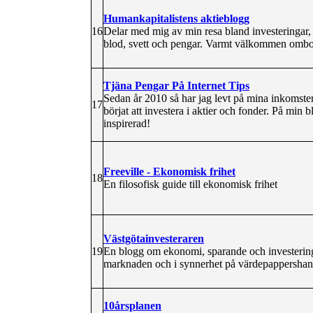
Humankapitalistens aktieblogg
16
Delar med mig av min resa bland investeringar, 
blod, svett och pengar. Varmt välkommen ombo
Tjäna Pengar På Internet Tips
Sedan år 2010 så har jag levt på mina inkomster 
17
börjat att investera i aktier och fonder. På min
inspirerad!
Freeville - Ekonomisk frihet
18
En filosofisk guide till ekonomisk frihet
Västgötainvesteraren
19
En blogg om ekonomi, sparande och investeringa
marknaden och i synnerhet på värdepappershan
10årsplanen