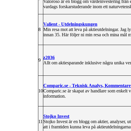
Valoroso är en blogg om värdeinvestering från e
vardags forskarstuderande inom ett naturvetens
Valient - Utdelningskungen
8
Min resa mot att leva på aktieutdelningar. Jag l
innan 35. Här följer ni min resa och mina mål mo
z2036
9
Allt om aktiesparande inklusive några unika ver
Comparic.se - Teknisk Analys, Kommentare
10
Comparic.se är skapat av handlare som enkelt vil
information.
Stojko Invest
11
Stojko Invest är en blogg om aktier, analyser, 
att i framtiden kunna leva på aktieutdelningarna 