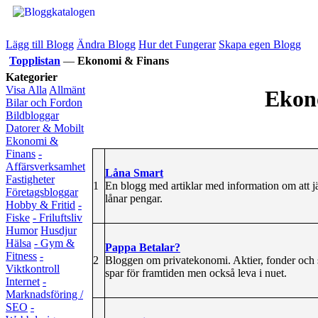
Lägg till Blogg
Ändra Blogg
Hur det Fungerar
Skapa egen Blogg
Topplistan
—
Ekonomi & Finans
Kategorier
Visa Alla
Allmänt
Ekon
Bilar och Fordon
Bildbloggar
Datorer & Mobilt
Ekonomi &
Finans
-
Affärsverksamhet
Låna Smart
Fastigheter
1
En blogg med artiklar med information om att 
Företagsbloggar
lånar pengar.
Hobby & Fritid
-
Fiske
- Friluftsliv
Humor
Husdjur
Hälsa
- Gym &
Pappa Betalar?
Fitness
-
2
Bloggen om privatekonomi. Aktier, fonder och sp
Viktkontroll
spar för framtiden men också leva i nuet.
Internet
-
Marknadsföring /
SEO
-