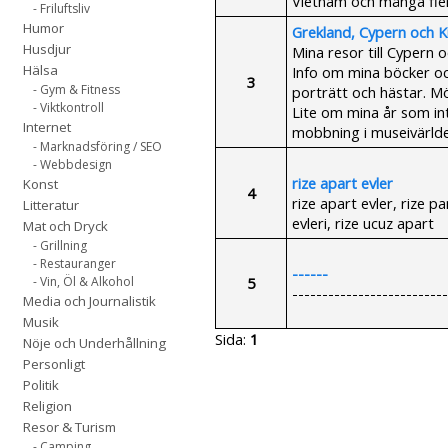
Vietnam och många fler
- Friluftsliv
Humor
Grekland, Cypern och K
Husdjur
Mina resor till Cypern
Hälsa
Info om mina böcker o
3
- Gym & Fitness
porträtt och hästar. M
- Viktkontroll
Lite om mina år som i
Internet
mobbning i museivärlde
- Marknadsföring / SEO
- Webbdesign
rize apart evler
Konst
4
rize apart evler, rize p
Litteratur
evleri, rize ucuz apart
Mat och Dryck
- Grillning
- Restauranger
------
5
- Vin, Öl & Alkohol
--------------------------
Media och Journalistik
Musik
Sida:
1
Nöje och Underhållning
Personligt
Politik
Religion
Resor & Turism
- Camping