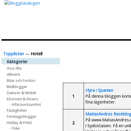
Topplistan
—
Hotell
Kategorier
Visa Alla
Allmänt
Bilar och Fordon
Bildbloggar
Hyra i Spanien
Datorer & Mobilt
1
På denna bloggen komme
Ekonomi & Finans
fina lägenheter.
- Affärsverksamhet
Fastigheter
MatiasAndres Reseblog
Företagsbloggar
På www.MatiasAndres.com
2
Hobby & Fritid
i Sydostasien. Få en uni
- Fiske