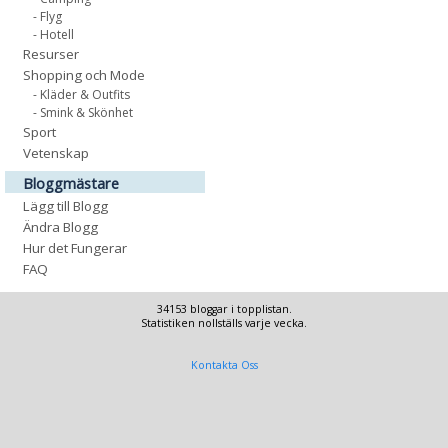
- Flyg
- Hotell
Resurser
Shopping och Mode
- Kläder & Outfits
- Smink & Skönhet
Sport
Vetenskap
Bloggmästare
Lägg till Blogg
Ändra Blogg
Hur det Fungerar
FAQ
34153 bloggar i topplistan.
Statistiken nollställs varje vecka.
Kontakta Oss