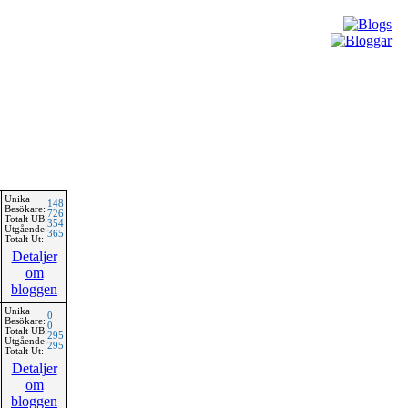
Unika
148
Besökare:
726
Totalt UB:
354
Utgående:
365
Totalt Ut:
Detaljer
om
bloggen
Unika
0
Besökare:
0
Totalt UB:
295
Utgående:
295
Totalt Ut:
Detaljer
om
bloggen