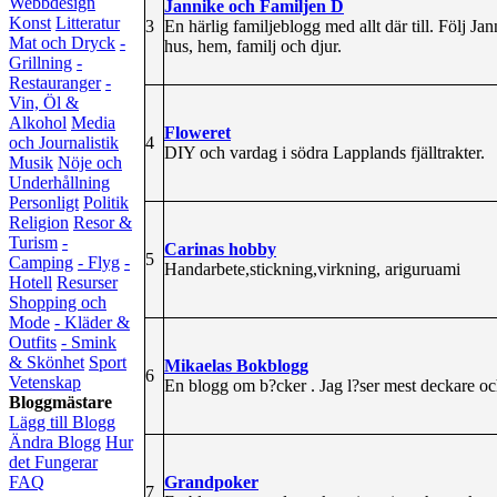
Webbdesign
Jannike och Familjen D
Konst
Litteratur
3
En härlig familjeblogg med allt där till. Följ Jan
Mat och Dryck
-
hus, hem, familj och djur.
Grillning
-
Restauranger
-
Vin, Öl &
Alkohol
Media
Floweret
4
och Journalistik
DIY och vardag i södra Lapplands fjälltrakter.
Musik
Nöje och
Underhållning
Personligt
Politik
Religion
Resor &
Turism
-
Carinas hobby
5
Camping
- Flyg
-
Handarbete,stickning,virkning, ariguruami
Hotell
Resurser
Shopping och
Mode
- Kläder &
Outfits
- Smink
& Skönhet
Sport
Mikaelas Bokblogg
6
Vetenskap
En blogg om b?cker . Jag l?ser mest deckare och 
Bloggmästare
Lägg till Blogg
Ändra Blogg
Hur
det Fungerar
Grandpoker
FAQ
7