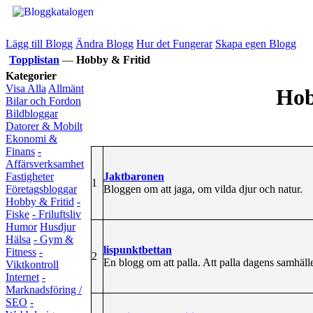
Lägg till Blogg
Ändra Blogg
Hur det Fungerar
Skapa egen Blogg
Topplistan
—
Hobby & Fritid
Kategorier
Visa Alla
Allmänt
Hob
Bilar och Fordon
Bildbloggar
Datorer & Mobilt
Ekonomi &
Finans
-
Affärsverksamhet
Jaktbaronen
Fastigheter
1
Bloggen om att jaga, om vilda djur och natur.
Företagsbloggar
Hobby & Fritid
-
Fiske
- Friluftsliv
Humor
Husdjur
Hälsa
- Gym &
lispunktbettan
Fitness
-
2
En blogg om att palla. Att palla dagens samhälle,
Viktkontroll
Internet
-
Marknadsföring /
SEO
-