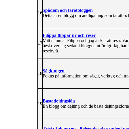
Spådom och tarotbloggen
16
Detta är en blogg om andliga ting som tarotböc
Filippa flippar ur och reser
Mitt namn är Filippa och jag älskar att resa. Var
17
beskriver jag sedan i bloggen utförligt. Jag har 
resebyrå.
Sågkungen
18
Fokus på information om sågar, verktyg och tr
Bastadejtingsida
19
En blogg om dejting och de basta dejtingsidorn
Tricia Johansson - Beteendevetarstudent m