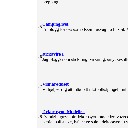
prepping.
Campinglivet
25
En blogg för oss som älskar husvagn o husbil. 
stickavirka
26
Jag bloggar om stickning, virkning, smyckestill
Vinnaroddset
27
Vi hjälper dig att hitta rätt i fotbollsdjungeln i
Dekorasyon Modelleri
28
Evimizin guzel bir dekorasyon modelleri vazgec
perde, hali avize, bahce ve salon dekorasyonu