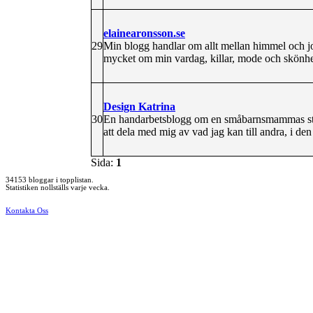
elainearonsson.se
29
Min blogg handlar om allt mellan himmel och j
mycket om min vardag, killar, mode och skönhet
Design Katrina
30
En handarbetsblogg om en småbarnsmammas st
att dela med mig av vad jag kan till andra, i de
Sida:
1
34153 bloggar i topplistan.
Statistiken nollställs varje vecka.
Kontakta Oss