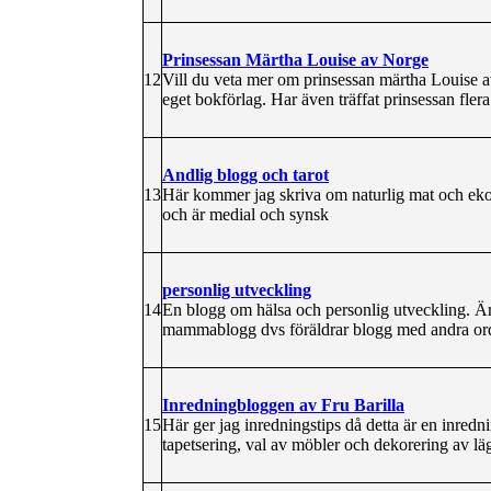
Prinsessan Märtha Louise av Norge
12
Vill du veta mer om prinsessan märtha Louise a
eget bokförlag. Har även träffat prinsessan fler
Andlig blogg och tarot
13
Här kommer jag skriva om naturlig mat och ekol
och är medial och synsk
personlig utveckling
14
En blogg om hälsa och personlig utveckling. Ä
mammablogg dvs föräldrar blogg med andra or
Inredningbloggen av Fru Barilla
15
Här ger jag inredningstips då detta är en inred
tapetsering, val av möbler och dekorering av lä