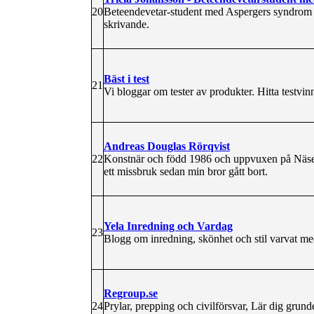
20
Beteendevetar-student med Aspergers syndrom 
skrivande.
Bäst i test
21
Vi bloggar om tester av produkter. Hitta testvinn
Andreas Douglas Rörqvist
22
Konstnär och född 1986 och uppvuxen på Näset
ett missbruk sedan min bror gått bort.
Yela Inredning och Vardag
23
Blogg om inredning, skönhet och stil varvat med
Regroup.se
24
Prylar, prepping och civilförsvar, Lär dig grund