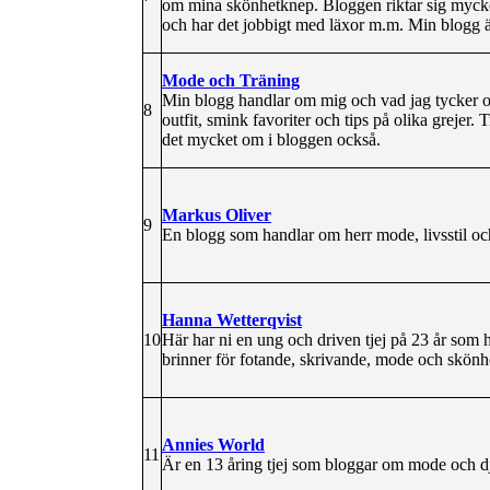
om mina skönhetknep. Bloggen riktar sig mycket
och har det jobbigt med läxor m.m. Min blogg är t
Mode och Träning
Min blogg handlar om mig och vad jag tycker 
8
outfit, smink favoriter och tips på olika grejer. 
det mycket om i bloggen också.
Markus Oliver
9
En blogg som handlar om herr mode, livsstil och
Hanna Wetterqvist
10
Här har ni en ung och driven tjej på 23 år som 
brinner för fotande, skrivande, mode och skönh
Annies World
11
Är en 13 åring tjej som bloggar om mode och dj