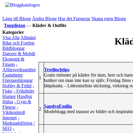
Lägg till Blogg
Ändra Blogg
Hur det Fungerar
Skapa egen Blogg
Topplistan
—
Kläder & Outfits
Kategorier
Visa Alla
Allmänt
Kläd
Bilar och Fordon
Bildbloggar
Datorer & Mobilt
Ekonomi &
Finans
-
Textilochtips
Affärsverksamhet
Gratis mönster på kläder för dam, herr och barn
Fastigheter
1
butiker om man inte kan sy själv. Förslag finns 
Företagsbloggar
lättpåsatta. - Litteraturlista stickning, virkning 
Hobby & Fritid
-
Fiske
- Friluftsliv
Humor
Husdjur
Hälsa
- Gym &
SandraEmilia
Fitness
-
2
Modeblogg med massor av bilder och inspirati
Viktkontroll
Internet
-
Marknadsföring /
SEO
-