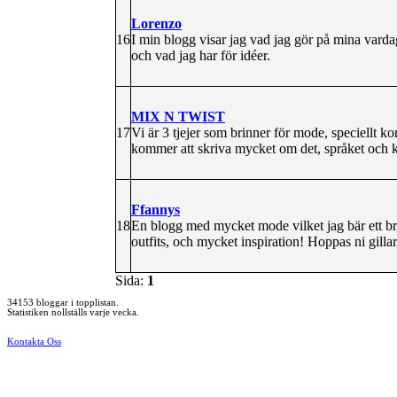
Lorenzo
16
I min blogg visar jag vad jag gör på mina varda
och vad jag har för idéer.
MIX N TWIST
17
Vi är 3 tjejer som brinner för mode, speciellt 
kommer att skriva mycket om det, språket och k
Ffannys
18
En blogg med mycket mode vilket jag bär ett br
outfits, och mycket inspiration! Hoppas ni gilla
Sida:
1
34153 bloggar i topplistan.
Statistiken nollställs varje vecka.
Kontakta Oss