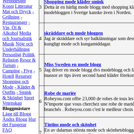
Webbdesign
Shopping mode kläder smink
Konst
Litteratur
3
Detta är en härlig mode blogg med shopping k
Mat och Dryck
-
modebloggen i Sverige kanske även i Norden.
Grillning
-
Restauranger
-
Vin, Öl &
skräddare och mode bloggen
Alkohol
Media
4
Jag är skräddare och syr balklänningar som des
och Journalistik
kungligt mode och kungamiddagar.
Musik
Nöje och
Underhållning
Personligt
Politik
Religion
Resor &
Miss Sweden en mode blogg
Turism
-
5
Jag driver en mode blogg dvs modeblogg och fas
Camping
- Flyg
-
massor av tips även second hand kläder förek
Hotell
Resurser
Shopping och
Mode
- Kläder &
Outfits
- Smink
Robe de mariée
& Skönhet
Sport
Robeyou.com offre 23,000 de robes de tous les st
6
Vetenskap
N'importe que vous cherchez une robe de marié
Bloggmästare
branchés . Robeyou.com c'est le meilleur choix
Lägg till Blogg
Ändra Blogg
Hur
Tintins mode och skönhet
det Fungerar
En av dalarnas största mode och skönhetsbloggar
FAQ
7