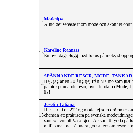
Modetips
12
Alltid det senaste inom mode och skönhet onlin
Karoline Raaness
13
En hverdagsblogg med fokus på mote, shopping, 
SPÄNNANDE RESOR, MODE, TANKAR
Hej, jag är en 20-årig tjej från Malmö som jus
14
på lite spännande resor, även bjuda på Mode, Li
liv!
Josefin Tatiana
Här har ni en 27 årig modetjej som drömmer om
15
chansen att praktisera på svenska modetidninge
sambo hem till Vasa igen. Älskar att fynda på l
outfits men också andra godsaker som resor, sho