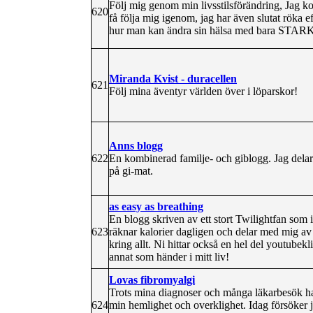
Följ mig genom min livsstilsförändring, Jag k
620
få följa mig igenom, jag har även slutat röka e
hur man kan ändra sin hälsa med bara STARK 
Miranda Kvist - duracellen
621
Följ mina äventyr världen över i löparskor!
Anns blogg
622
En kombinerad familje- och giblogg. Jag delar 
på gi-mat.
as easy as breathing
En blogg skriven av ett stort Twilightfan som i
623
räknar kalorier dagligen och delar med mig av
kring allt. Ni hittar också en hel del youtubekli
annat som händer i mitt liv!
Lovas fibromyalgi
Trots mina diagnoser och många läkarbesök har 
624
min hemlighet och overklighet. Idag försöker j