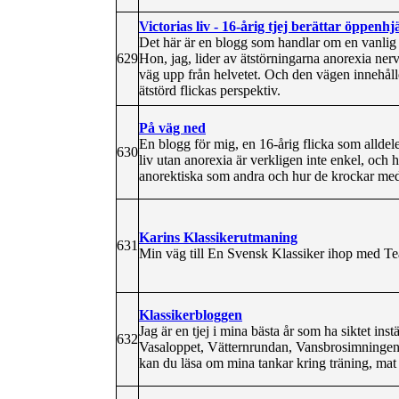
Victorias liv - 16-årig tjej berättar öppenhj
Det här är en blogg som handlar om en vanlig 
629
Hon, jag, lider av ätstörningarna anorexia nerv
väg upp från helvetet. Och den vägen innehålle
ätstörd flickas perspektiv.
På väg ned
En blogg för mig, en 16-årig flicka som alldele
630
liv utan anorexia är verkligen inte enkel, och h
anorektiska som andra och hur de krockar med 
Karins Klassikerutmaning
631
Min väg till En Svensk Klassiker ihop med Te
Klassikerbloggen
Jag är en tjej i mina bästa år som ha siktet ins
632
Vasaloppet, Vätternrundan, Vansbrosimningen 
kan du läsa om mina tankar kring träning, mat 