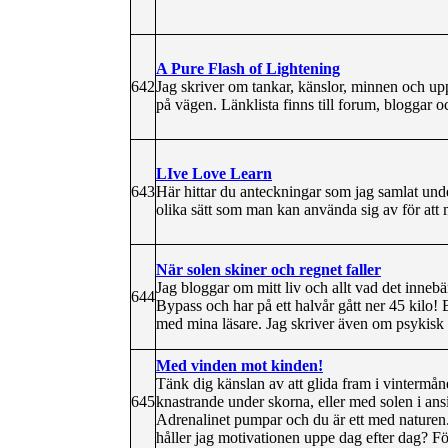
A Pure Flash of Lightening
642
Jag skriver om tankar, känslor, minnen och up
på vägen. Länklista finns till forum, bloggar o
LIve Love Learn
643
Här hittar du anteckningar som jag samlat un
olika sätt som man kan använda sig av för att 
När solen skiner och regnet faller
Jag bloggar om mitt liv och allt vad det inneb
644
Bypass och har på ett halvår gått ner 45 kilo! B
med mina läsare. Jag skriver även om psykis
Med vinden mot kinden!
Tänk dig känslan av att glida fram i vintermån
645
knastrande under skorna, eller med solen i an
Adrenalinet pumpar och du är ett med naturen.
håller jag motivationen uppe dag efter dag? F