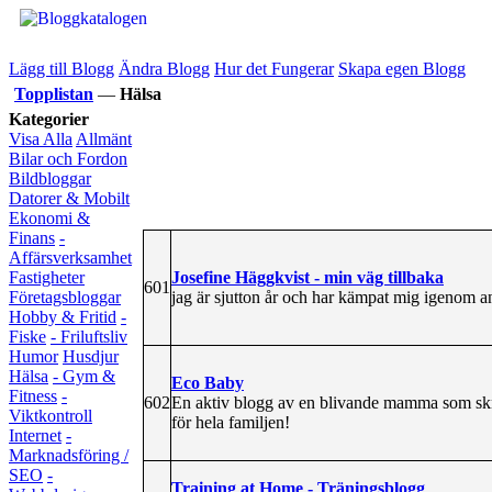
Lägg till Blogg
Ändra Blogg
Hur det Fungerar
Skapa egen Blogg
Topplistan
—
Hälsa
Kategorier
Visa Alla
Allmänt
Bilar och Fordon
Bildbloggar
Datorer & Mobilt
Ekonomi &
Finans
-
Affärsverksamhet
Josefine Häggkvist - min väg tillbaka
Fastigheter
601
jag är sjutton år och har kämpat mig igenom a
Företagsbloggar
Hobby & Fritid
-
Fiske
- Friluftsliv
Humor
Husdjur
Hälsa
- Gym &
Eco Baby
Fitness
-
602
En aktiv blogg av en blivande mamma som skri
Viktkontroll
för hela familjen!
Internet
-
Marknadsföring /
SEO
-
Training at Home - Träningsblogg