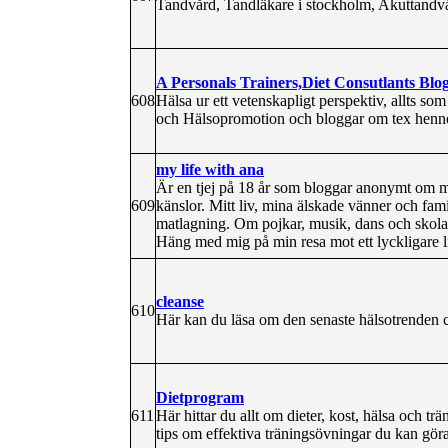
Tandvård, Tandläkare i stockholm, Akuttandv
A Personals Trainers,Diet Consutlants Blo
608
Hälsa ur ett vetenskapligt perspektiv, allts som
och Hälsopromotion och bloggar om tex hennes
my life with ana
Är en tjej på 18 år som bloggar anonymt om m
609
känslor. Mitt liv, mina älskade vänner och fami
matlagning. Om pojkar, musik, dans och skola.
Häng med mig på min resa mot ett lyckligare l
cleanse
610
Här kan du läsa om den senaste hälsotrenden c
Dietprogram
611
Här hittar du allt om dieter, kost, hälsa och t
tips om effektiva träningsövningar du kan gö