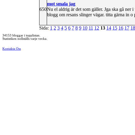
mot smala jag
650
Nu el aldrig är det som gäller. Jga ska gå ner i
blogg om resans slinger vägar. titta gärna in 
Sida:
1
2
3
4
5
6
7
8
9
10
11
12
13
14
15
16
17
1
34153 bloggar i topplistan.
Statistiken nollställs varje vecka.
Kontakta Oss