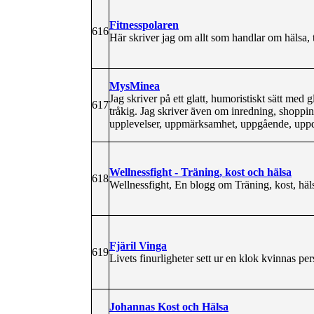
Fitnesspolaren
616
Här skriver jag om allt som handlar om hälsa, trä
MysMinea
Jag skriver på ett glatt, humoristiskt sätt med 
617
tråkig. Jag skriver även om inredning, shoppi
upplevelser, uppmärksamhet, uppgående, uppdra
Wellnessfight - Träning, kost och hälsa
618
Wellnessfight, En blogg om Träning, kost, häl
Fjäril Vinga
619
Livets finurligheter sett ur en klok kvinnas per
Johannas Kost och Hälsa