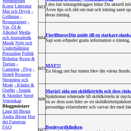
Webbdesign
I den här träningsbloggen hittar Du aktuell 
Konst
Litteratur
603
Även tips och råd om mat och träning samt up
Mat och Dryck
-
deras träning.
Grillning
-
Restauranger
-
Vin, Öl &
Alkohol
Media
Fiorifitness|Din guide till en starkare,slank
604
och Journalistik
Sajt som erbjuder gratis information o träning,
Musik
Nöje och
Underhållning
Personligt
Politik
Religion
Resor &
Turism
-
MAT!!!
605
Camping
- Flyg
-
En blogg om hur maten blev din värsta fiende.
Hotell
Resurser
Shopping och
Mode
- Kläder &
Outfits
- Smink
MariaS sida om sköldkörteln och dess sju
& Skönhet
Sport
Sjukdomar relaterade till sköldkörteln är myc
606
Vetenskap
en av dem som lider av en sköldkörtelsjukdom
Bloggmästare
personliga erfarenheter och varvar det med f
Lägg till Blogg
Ändra Blogg
Hur
det Fungerar
Boulevardkliniken
FAQ
607