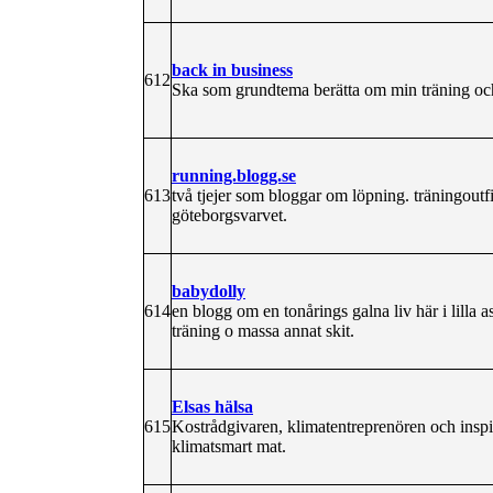
back in business
612
Ska som grundtema berätta om min träning oc
running.blogg.se
613
två tjejer som bloggar om löpning. träningoutfit
göteborgsvarvet.
babydolly
614
en blogg om en tonårings galna liv här i lilla 
träning o massa annat skit.
Elsas hälsa
615
Kostrådgivaren, klimatentreprenören och inspi
klimatsmart mat.