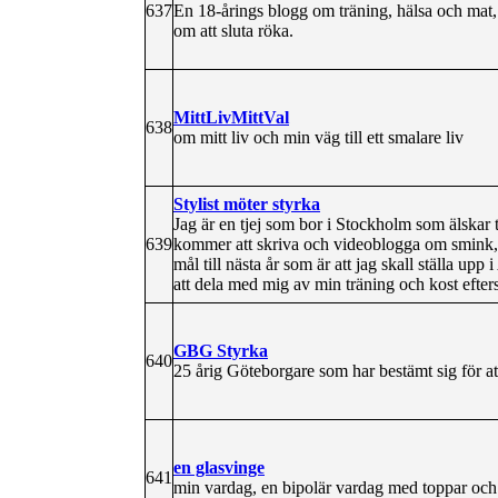
637
En 18-årings blogg om träning, hälsa och mat, 
om att sluta röka.
MittLivMittVal
638
om mitt liv och min väg till ett smalare liv
Stylist möter styrka
Jag är en tjej som bor i Stockholm som älskar tr
639
kommer att skriva och videoblogga om smink, hå
mål till nästa år som är att jag skall ställa up
att dela med mig av min träning och kost efters
GBG Styrka
640
25 årig Göteborgare som har bestämt sig för a
en glasvinge
641
min vardag, en bipolär vardag med toppar och d