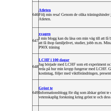
Atleten
646
Följ min resa! Genom de olika träningshinder j
Atleten.
xvagen
I min blogg kan du läsa om min väg till att få 
647
att få ihop familjelivet, studier, jobb m.m. Mi
P90X träning
LCHF i 100 dagar
Jag började med LCHF som ett experiment och be
648
reda på hur min kropp fungerar med LCHF. Ger
kostintag, följer med viktförändringen, prese
Grönt te
649
Informationsblogg för dig som älskar grönt te
vetenskaplig forskning kring grönt te och dess 