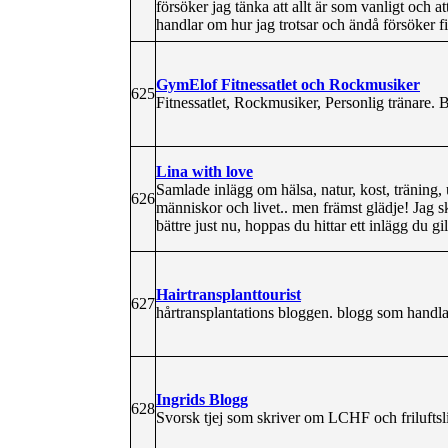
försöker jag tänka att allt är som vanligt och a
handlar om hur jag trotsar och ändå försöker fir
GymElof Fitnessatlet och Rockmusiker
625
Fitnessatlet, Rockmusiker, Personlig tränare.
Lina with love
Samlade inlägg om hälsa, natur, kost, träning, 
626
människor och livet.. men främst glädje! Jag sk
bättre just nu, hoppas du hittar ett inlägg du gil
Hairtransplanttourist
627
hårtransplantations bloggen. blogg som handla
Ingrids Blogg
628
Svorsk tjej som skriver om LCHF och friluftsl