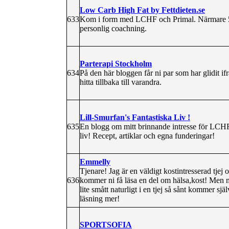
Low Carb High Fat by Fettdieten.se
633
Kom i form med LCHF och Primal. Närmare 50
personlig coachning.
Parterapi Stockholm
634
På den här bloggen får ni par som har glidit if
hitta tillbaka till varandra.
Lill-Smurfan's Fantastiska Liv !
635
En blogg om mitt brinnande intresse för LCHF,
liv! Recept, artiklar och egna funderingar!
Emmelly
Tjenare! Jag är en väldigt kostintresserad tjej 
636
kommer ni få läsa en del om hälsa,kost! Men m
lite smått naturligt i en tjej så sånt kommer s
läsning mer!
SPORTSOFIA