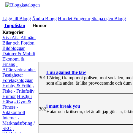
Lägg till Blogg
Ändra Blogg
Hur det Fungerar
Skapa egen Blogg
Topplistan
—
Humor
Kategorier
Visa Alla
Allmänt
Bilar och Fordon
Bildbloggar
Datorer & Mobilt
Ekonomi &
Finans
-
Affärsverksamhet
Luu against the law
Fastigheter
301
17åring i kamp mot polisen, mot socialen, mot
Företagsbloggar
som alla andra, är lika provocerande och dum
Hobby & Fritid
-
Fiske
- Friluftsliv
Humor
Husdjur
Hälsa
- Gym &
i must break you
Fitness
-
302
Hatar och kritiserar, det är allt jag gör. Ja, fakti
Viktkontroll
Internet
-
Marknadsföring /
SEO
-