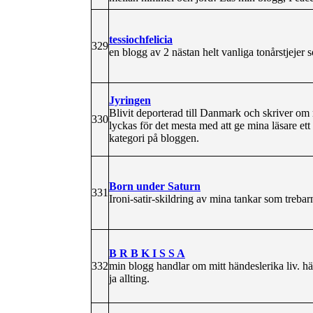
tessiochfelicia
329
en blogg av 2 nästan helt vanliga tonårstjejer 
Jyringen
Blivit deporterad till Danmark och skriver om 
330
lyckas för det mesta med att ge mina läsare ett
kategori på bloggen.
Born under Saturn
331
Ironi-satir-skildring av mina tankar som tre
B R B K I S S A
332
min blogg handlar om mitt händeslerika liv. häh
ja allting.