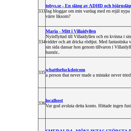
tobys.se - En släng av ADHD och hjärnslä
333
Jag bloggar om min vardag med en rejäl nypa 
värre liksom?
Maria - Mitt i Villaidyllen
Nyinflyttad till Villaidyllen och en kvinna i si
334
vidder och att dricka rödtjut. Med fantastiska 
sin sida dansar hon genom tillvaron i Villaidyl
humör..
whatthefuckdotcom
335
a person that never made a mistake never trie
localhost
336
Var god avsluta detta konto. Hittade ingen funk