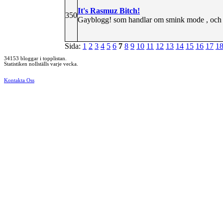
It's Rasmuz Bitch!
350
Gayblogg! som handlar om smink mode , och p
Sida:
1
2
3
4
5
6
7
8
9
10
11
12
13
14
15
16
17
1
34153 bloggar i topplistan.
Statistiken nollställs varje vecka.
Kontakta Oss