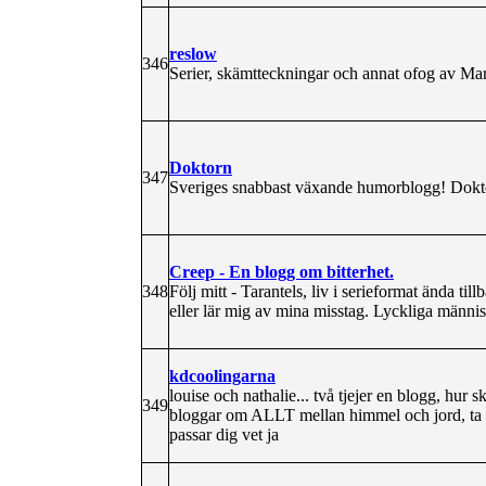
reslow
346
Serier, skämtteckningar och annat ofog av Ma
Doktorn
347
Sveriges snabbast växande humorblogg! Dokt
Creep - En blogg om bitterhet.
348
Följ mitt - Tarantels, liv i serieformat ända til
eller lär mig av mina misstag. Lyckliga männ
kdcoolingarna
louise och nathalie... två tjejer en blogg, hur 
349
bloggar om ALLT mellan himmel och jord, ta e
passar dig vet ja