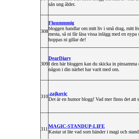
sån ung ålder.
Fluummmig
bloggen handlar om mitt liv i små drag, mitt liv
308
mesta, så ni får läsa vissa inlägg med en nypa
hoppas ni gillar de!
DearDiary
309
I den här bloggen kan du skicka in pinsamma o
någon i din närhet har varit med om.
-zajkovic
310
Det är en humor blogg! Vad mer finns det att 
MAGIC-STANDUP-LIFE
311
Kastar ut lite vad som händer i magi och standu