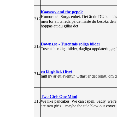
Kaassssy and the pepole
Humor och Sorgs enhet. Det är de DU kan läs
312
men för att ta reda på de måste du besöka den o
hoppas att du gillar det
Downs.se - Tusentals roliga bilder
313
Tusentals roliga bilder, dagliga uppdateringar, 
en färgklick i livet
314
mitt liv är ett äventyr. Oftast är det roligt. om de
Two Girls One Mind
315
We like pancakes. We can't spell. Sadly, we'
are two girls... maybe the title blew our cover