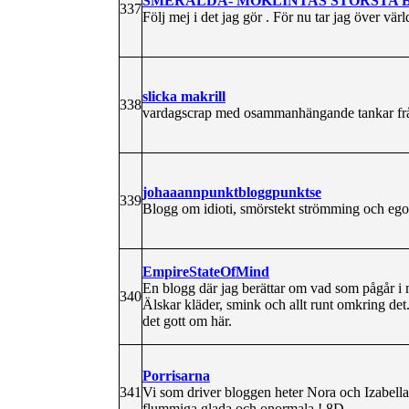
SMERALDA- MÖKLINTAS STÖRSTA
337
Följ mej i det jag gör . För nu tar jag över värl
slicka makrill
338
vardagscrap med osammanhängande tankar från 
johaaannpunktbloggpunktse
339
Blogg om idioti, smörstekt strömming och eg
EmpireStateOfMind
En blogg där jag berättar om vad som pågår i m
340
Älskar kläder, smink och allt runt omkring det.
det gott om här.
Porrisarna
341
Vi som driver bloggen heter Nora och Izabella 
flummiga,glada och onormala ! 8D