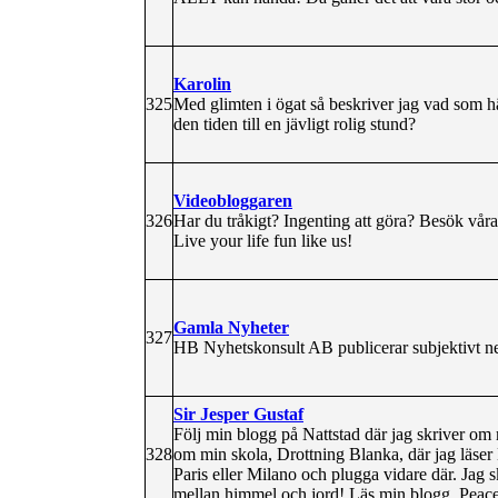
Karolin
325
Med glimten i ögat så beskriver jag vad som hä
den tiden till en jävligt rolig stund?
Videobloggaren
326
Har du tråkigt? Ingenting att göra? Besök vår
Live your life fun like us!
Gamla Nyheter
327
HB Nyhetskonsult AB publicerar subjektivt neut
Sir Jesper Gustaf
Följ min blogg på Nattstad där jag skriver om 
328
om min skola, Drottning Blanka, där jag läser M
Paris eller Milano och plugga vidare där. Jag 
mellan himmel och jord! Läs min blogg, Peac