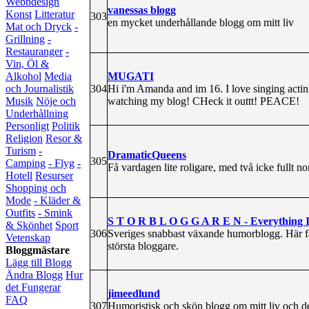
Webbdesign
vanessas blogg
Konst
Litteratur
303
en mycket underhållande blogg om mitt liv
Mat och Dryck
-
Grillning
-
Restauranger
-
Vin, Öl &
MUGATI
Alkohol
Media
304
Hi i'm Amanda and im 16. I love singing actin
och Journalistik
watching my blog! CHeck it outtt! PEACE!
Musik
Nöje och
Underhållning
Personligt
Politik
Religion
Resor &
Turism
-
DramaticQueens
305
Camping
- Flyg
-
Få vardagen lite roligare, med två icke fullt nor
Hotell
Resurser
Shopping och
Mode
- Kläder &
Outfits
- Smink
S T O R B L O G G A R E N - Everything I 
& Skönhet
Sport
306
Sveriges snabbast växande humorblogg. Här får
Vetenskap
största bloggare.
Bloggmästare
Lägg till Blogg
Ändra Blogg
Hur
det Fungerar
jimeedlund
FAQ
307
Humoristisk och skön blogg om mitt liv och de