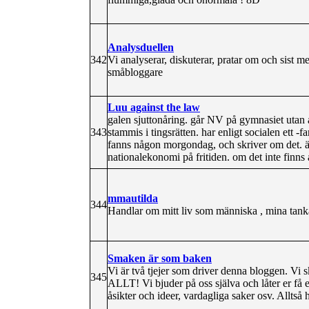
Analysduellen
342
Vi analyserar, diskuterar, pratar om och sist m
småbloggare
Luu against the law
galen sjuttonåring. går NV på gymnasiet utan att
343
stammis i tingsrätten. har enligt socialen ett -
fanns någon morgondag, och skriver om det. ä
nationalekonomi på fritiden. om det inte finns 
mmautilda
344
Handlar om mitt liv som människa , mina tanka
Smaken är som baken
Vi är två tjejer som driver denna bloggen. Vi s
345
ALLT! Vi bjuder på oss själva och låter er få 
åsikter och ideer, vardagliga saker osv. Alltså