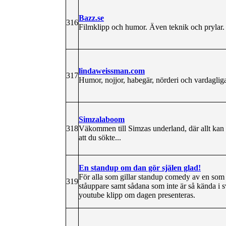
Bazz.se
316
Filmklipp och humor. Även teknik och prylar.
lindaweissman.com
317
Humor, nojjor, habegär, nörderi och vardagliga
Simzalaboom
318
Väkommen till Simzas underland, där allt kan h
att du sökte...
En standup om dan gör själen glad!
För alla som gillar standup comedy av en som
319
ståuppare samt sådana som inte är så kända i s
youtube klipp om dagen presenteras.