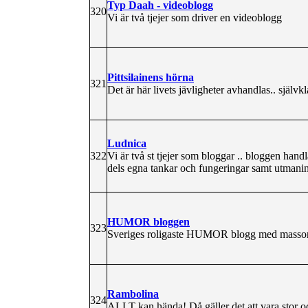
Typ Daah - videoblogg
320
Vi är två tjejer som driver en videoblogg
Pittsilainens hörna
321
Det är här livets jävligheter avhandlas.. självkl
Ludnica
322
Vi är två st tjejer som bloggar .. bloggen ha
dels egna tankar och fungeringar samt utmanin
HUMOR bloggen
323
Sveriges roligaste HUMOR blogg med massor 
Rambolina
324
ALLT kan hända! Då gäller det att vara stor o