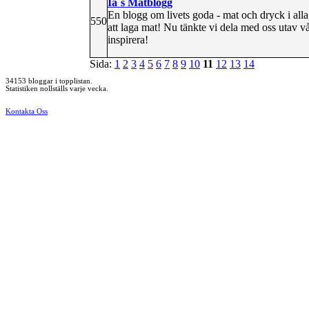
Ia´s Matblogg
En blogg om livets goda - mat och dryck i alla
550
att laga mat! Nu tänkte vi dela med oss utav v
inspirera!
Sida:
1
2
3
4
5
6
7
8
9
10
11
12
13
14
34153 bloggar i topplistan.
Statistiken nollställs varje vecka.
Kontakta Oss