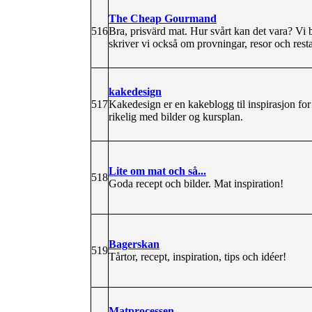
The Cheap Gourmand
516
Bra, prisvärd mat. Hur svårt kan det vara? Vi
skriver vi också om provningar, resor och resta
kakedesign
517
Kakedesign er en kakeblogg til inspirasjon for 
rikelig med bilder og kursplan.
Lite om mat och så...
518
Goda recept och bilder. Mat inspiration!
Bagerskan
519
Tårtor, recept, inspiration, tips och idéer!
Matprocessen