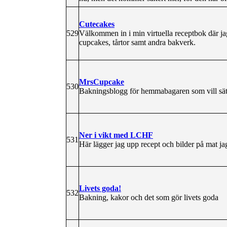
Cutecakes
529
Välkommen in i min virtuella receptbok där j
cupcakes, tårtor samt andra bakverk.
MrsCupcake
530
Bakningsblogg för hemmabagaren som vill sätt
Ner i vikt med LCHF
531
Här lägger jag upp recept och bilder på mat jag
Livets goda!
532
Bakning, kakor och det som gör livets goda