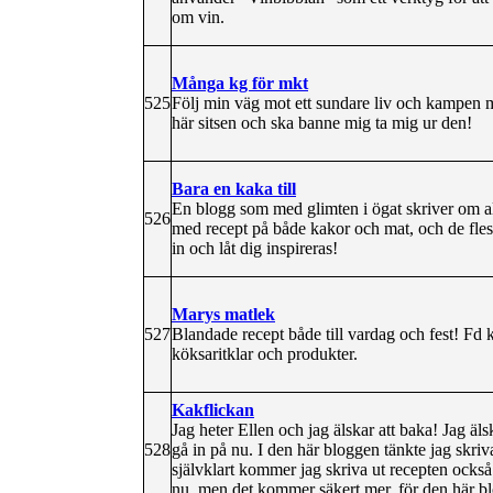
om vin.
Många kg för mkt
525
Följ min väg mot ett sundare liv och kampen mo
här sitsen och ska banne mig ta mig ur den!
Bara en kaka till
En blogg som med glimten i ögat skriver om al
526
med recept på både kakor och mat, och de flest
in och låt dig inspireras!
Marys matlek
527
Blandade recept både till vardag och fest! Fd 
köksaritklar och produkter.
Kakflickan
Jag heter Ellen och jag älskar att baka! Jag ä
528
gå in på nu. I den här bloggen tänkte jag skr
självklart kommer jag skriva ut recepten också. 
nu, men det kommer säkert mer, för den här b