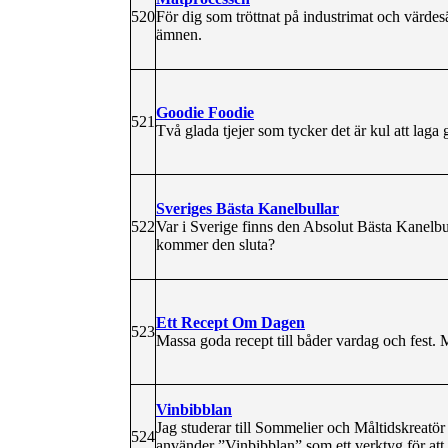
520
För dig som tröttnat på industrimat och värdes
ämnen.
Goodie Foodie
521
Två glada tjejer som tycker det är kul att laga
Sveriges Bästa Kanelbullar
522
Var i Sverige finns den Absolut Bästa Kanelbu
kommer den sluta?
Ett Recept Om Dagen
523
Massa goda recept till båder vardag och fest
Vinbibblan
Jag studerar till Sommelier och Måltidskreatö
524
använder ”Vinbibblan” som ett verktyg för att l