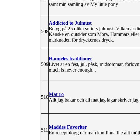
samt min samling av My little pony
Addicted to Julmust
Betyg på 25 olika sorters julmust. Vilken är d
508
Kanske en outsider som Mora, Hammars eller Gu
marknaden för dryckernas dryck.
Hanneles traditioner
509
Livet är en fest, jul, påsk, midsommar, förlov
much is never enough...
Mat-ro
510
Allt jag bakar och all mat jag lagar skriver jag
Maddes Favoriter
511
En receptblogg där man kan finna lite allt möj