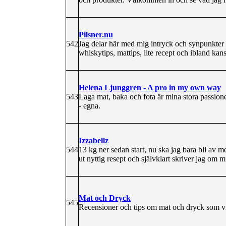
Pilsner.nu
542
Jag delar här med mig intryck och synpunkter f
whiskytips, mattips, lite recept och ibland kan
Helena Ljunggren - A pro in my own way
543
Laga mat, baka och fota är mina stora passion
- egna.
Izzabellz
544
13 kg ner sedan start, nu ska jag bara bli av m
ut nyttig resept och självklart skriver jag om 
Mat och Dryck
545
Recensioner och tips om mat och dryck som vi