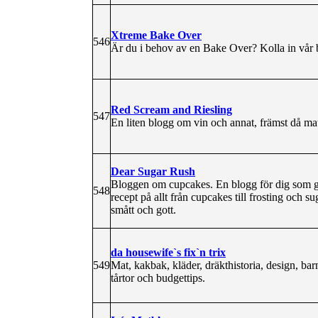
Xtreme Bake Over
546
Är du i behov av en Bake Over? Kolla in vår 
Red Scream and Riesling
547
En liten blogg om vin och annat, främst då mat, 
Dear Sugar Rush
Bloggen om cupcakes. En blogg för dig som gill
548
recept på allt från cupcakes till frosting och su
smått och gott.
da housewife`s fix`n trix
549
Mat, kakbak, kläder, dräkthistoria, design, barn
tårtor och budgettips.