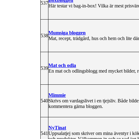
Boxbloggen
537
Här testar vi bag-in-box! Vilka är mest pris
Mumsiga bloggen
538
Mat, recept, trädgård, hus och hem och lite dä
Mat och odla
539
En mat och odlingsblogg med mycket bilder, r
Mimmie
540
Skrivs om vardagslivet i en tjejsliv. Både bild
kommentera gärna bloggen.
NyTinat
541
Uppsalatjej som skriver om mina äventyr i köke
och produkter. Välkommen in och se vad jag h