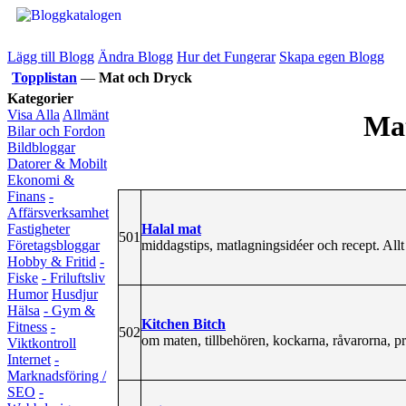
Lägg till Blogg
Ändra Blogg
Hur det Fungerar
Skapa egen Blogg
Topplistan
—
Mat och Dryck
Kategorier
Visa Alla
Allmänt
Ma
Bilar och Fordon
Bildbloggar
Datorer & Mobilt
Ekonomi &
Finans
-
Affärsverksamhet
Halal mat
Fastigheter
501
middagstips, matlagningsidéer och recept. Allt 
Företagsbloggar
Hobby & Fritid
-
Fiske
- Friluftsliv
Humor
Husdjur
Hälsa
- Gym &
Kitchen Bitch
Fitness
-
502
om maten, tillbehören, kockarna, råvarorna, pr
Viktkontroll
Internet
-
Marknadsföring /
SEO
-