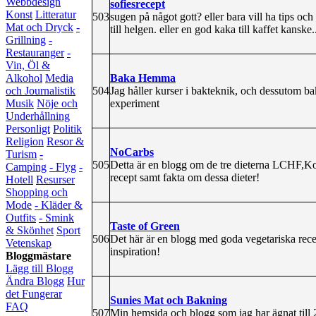
Webbdesign
sofiesrecept
Konst
Litteratur
503
sugen på något gott? eller bara vill ha tips och
Mat och Dryck
-
till helgen. eller en god kaka till kaffet kanske
Grillning
-
Restauranger
-
Vin, Öl &
Baka Hemma
Alkohol
Media
504
Jag håller kurser i bakteknik, och dessutom b
och Journalistik
experiment
Musik
Nöje och
Underhållning
Personligt
Politik
Religion
Resor &
NoCarbs
Turism
-
505
Detta är en blogg om de tre dieterna LCHF,Kolh
Camping
- Flyg
-
recept samt fakta om dessa dieter!
Hotell
Resurser
Shopping och
Mode
- Kläder &
Outfits
- Smink
Taste of Green
& Skönhet
Sport
506
Det här är en blogg med goda vegetariska re
Vetenskap
inspiration!
Bloggmästare
Lägg till Blogg
Ändra Blogg
Hur
det Fungerar
Sunies Mat och Bakning
FAQ
507
Min hemsida och blogg som jag har ägnat till 