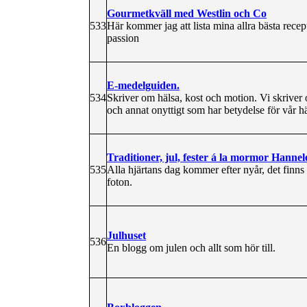
Gourmetkväll med Westlin och Co
533
Här kommer jag att lista mina allra bästa rece
passion
E-medelguiden.
534
Skriver om hälsa, kost och motion. Vi skriver om v
och annat onyttigt som har betydelse för vår hä
Traditioner, jul, fester á la mormor Hannel
535
Alla hjärtans dag kommer efter nyår, det finns m
foton.
Julhuset
536
En blogg om julen och allt som hör till.