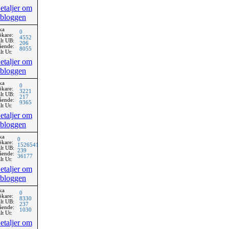
etaljer om
bloggen
ka
0
ökare:
4552
lt UB:
206
ående:
8055
lt Ut:
etaljer om
bloggen
ka
0
ökare:
3221
lt UB:
217
ående:
9365
lt Ut:
etaljer om
bloggen
ka
0
ökare:
1526541
lt UB:
239
ående:
36177
lt Ut:
etaljer om
bloggen
ka
0
ökare:
8330
lt UB:
237
ående:
1030
lt Ut:
etaljer om