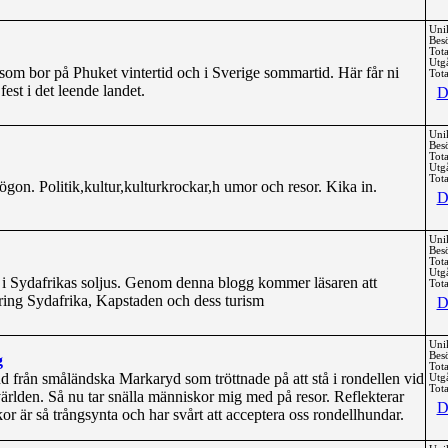
Uni
Bes
Tota
Utg
r som bor på Phuket vintertid och i Sverige sommartid. Här får ni
Tota
l fest i det leende landet.
D
Uni
Bes
Tota
Utg
Tota
gon. Politik,kultur,kulturkrockar,h umor och resor. Kika in.
D
Uni
Bes
Tota
Utg
i Sydafrikas soljus. Genom denna blogg kommer läsaren att
Tota
ring Sydafrika, Kapstaden och dess turism
D
Uni
Bes
g
Tota
und från småländska Markaryd som tröttnade på att stå i rondellen vid
Utg
Tota
 världen. Så nu tar snälla människor mig med på resor. Reflekterar
D
r är så trångsynta och har svårt att acceptera oss rondellhundar.