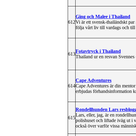
Ging och Malee i Thailand
612
Vi är ett svensk-thailändskt pa
följa vårt liv till vardags och til
Fotavtryck i Thailand
613
Thailand ur en resvan Svennes ö
Cape Adventures
614
Cape Adventures är din mentor 
erbjudas förhandsinformation k
Rondellhunden Lars resblog
Lars, eller, jag, är en rondellh
615
polishuset och liftade iväg ut i
också över varför vissa människo