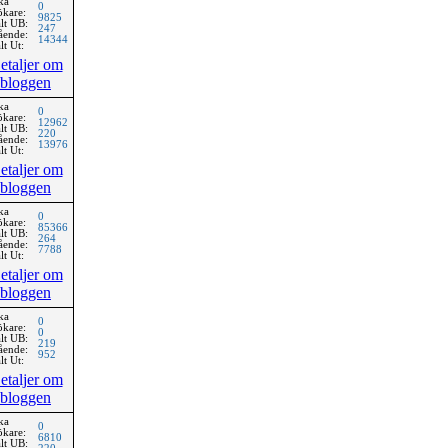
ka
0
ökare:
9825
lt UB:
247
ående:
14344
lt Ut:
etaljer om
bloggen
ka
0
ökare:
12962
lt UB:
220
ående:
13976
lt Ut:
etaljer om
bloggen
ka
0
ökare:
85366
lt UB:
264
ående:
7788
lt Ut:
etaljer om
bloggen
ka
0
ökare:
0
lt UB:
219
ående:
952
lt Ut:
etaljer om
bloggen
ka
0
ökare:
6810
lt UB: