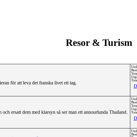
Resor & Turism
Uni
Bes
Tota
Utg
Tota
eran för att leva det franska livet ett tag.
D
Uni
Bes
Tota
Utg
n och ersatt dem med klarsyn så ser man ett annourlunda Thailand.
Tota
D
Uni
Bes