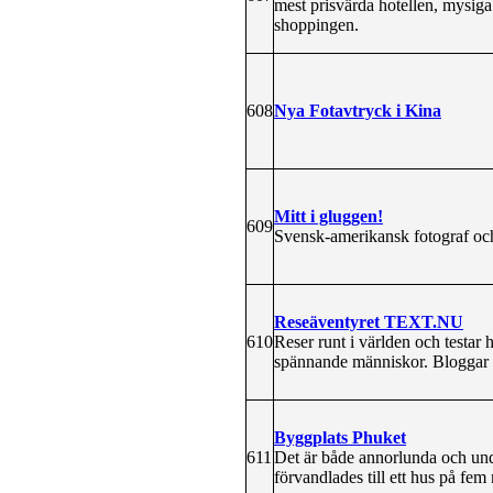
mest prisvärda hotellen, mysiga 
shoppingen.
608
Nya Fotavtryck i Kina
Mitt i gluggen!
609
Svensk-amerikansk fotograf och 
Reseäventyret TEXT.NU
610
Reser runt i världen och testar h
spännande människor. Bloggar o
Byggplats Phuket
611
Det är både annorlunda och unde
förvandlades till ett hus på fem