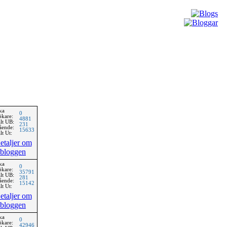
ka
0
ökare:
4881
lt UB:
231
ående:
15633
lt Ut:
etaljer om
bloggen
ka
0
ökare:
35791
lt UB:
281
ående:
15142
lt Ut:
etaljer om
bloggen
ka
0
ökare:
42946