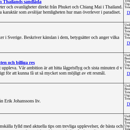
n Thailands sandlåda
Tota
Utg
ter och ovanligheter direkt från Phuket och Chiang Mai i Thailand.
Tota
ka karaktär som avslöjar hemligheten hur man överlever i paradiset.
D
Uni
Bes
Tota
Utg
er i Sverige. Beskriver känslan i dem, betygsätter och anger vilka
Tota
D
Uni
Bes
ten och billiga res
Tota
Utg
t uppleva. Vår ambition är att hitta lågprisflyg och sista minuten d v
Tota
ligt för att kunna få ut så mycket som möjligt av ett resmål.
D
Uni
Bes
Tota
Utg
Tota
n Erik Johanssons liv.
D
Uni
Bes
Tota
nskälla fylld med aktuella tips om trevliga upplevelser, de bästa och
Utg
Tota