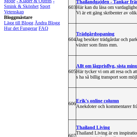
Mode
- Kläder & Outfits
-
Thailandgajden - Tankar frå
Smink & Skönhet
Sport
603
Här kan du läsa om vardaglighe
Vetenskap
Vi är ett gäng skribenter av oli
Bloggmästare
Lägg till Blogg
Ändra Blogg
Hur det Fungerar
FAQ
Trädgårdsspaning
604
Jag besöker trädgårdar och park
växter som finns mm.
Allt om lågprisflyg, sista minu
605
Här tycker vi om att resa och at
s ha så billig transport som möj
Erik's online column
606
Anekdoter och kommentarer frå
Thailand Living
Thailand Living är en inspiratio
607