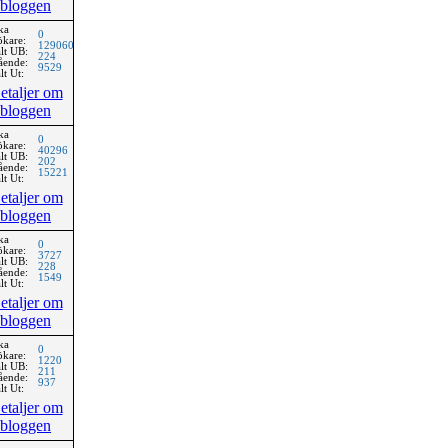
bloggen
ka
0
ökare:
129060
lt UB:
224
ående:
9529
lt Ut:
etaljer om
bloggen
ka
0
ökare:
40296
lt UB:
202
ående:
15221
lt Ut:
etaljer om
bloggen
ka
0
ökare:
3727
lt UB:
228
ående:
1549
lt Ut:
etaljer om
bloggen
ka
0
ökare:
1220
lt UB:
211
ående:
937
lt Ut:
etaljer om
bloggen