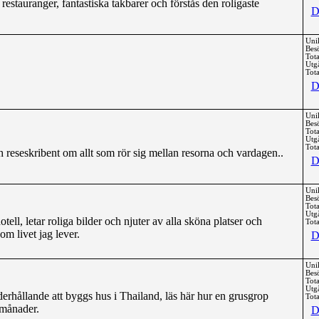
restauranger, fantastiska takbarer och förstås den roligaste
D
Uni
Bes
Tota
Utg
Tota
D
Uni
Bes
Tota
Utg
Tota
reseskribent om allt som rör sig mellan resorna och vardagen..
D
Uni
Bes
Tota
Utg
otell, letar roliga bilder och njuter av alla sköna platser och
Tota
m livet jag lever.
D
Uni
Bes
Tota
Utg
rhållande att byggs hus i Thailand, läs här hur en grusgrop
Tota
 månader.
D