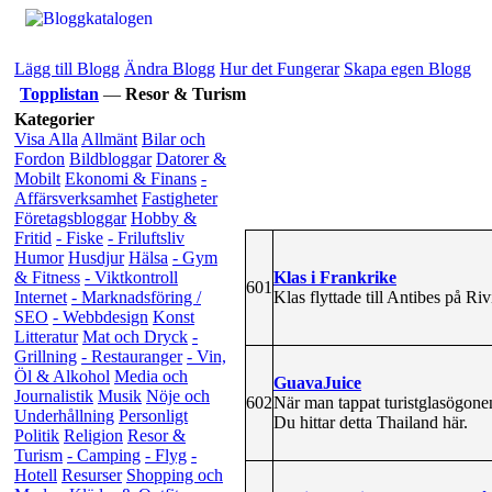
Lägg till Blogg
Ändra Blogg
Hur det Fungerar
Skapa egen Blogg
Topplistan
—
Resor & Turism
Kategorier
Visa Alla
Allmänt
Bilar och
Fordon
Bildbloggar
Datorer &
Mobilt
Ekonomi & Finans
-
Affärsverksamhet
Fastigheter
Företagsbloggar
Hobby &
Fritid
- Fiske
- Friluftsliv
Humor
Husdjur
Hälsa
- Gym
Klas i Frankrike
& Fitness
- Viktkontroll
601
Klas flyttade till Antibes på Rivi
Internet
- Marknadsföring /
SEO
- Webbdesign
Konst
Litteratur
Mat och Dryck
-
Grillning
- Restauranger
- Vin,
Öl & Alkohol
Media och
GuavaJuice
Journalistik
Musik
Nöje och
602
När man tappat turistglasögone
Underhållning
Personligt
Du hittar detta Thailand här.
Politik
Religion
Resor &
Turism
- Camping
- Flyg
-
Hotell
Resurser
Shopping och