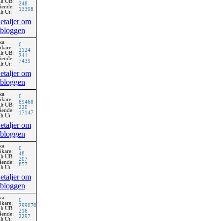
lt UB:
248
ående:
13398
lt Ut:
etaljer om
bloggen
ka
0
ökare:
2124
lt UB:
241
ående:
7439
lt Ut:
etaljer om
bloggen
ka
0
ökare:
89468
lt UB:
220
ående:
17147
lt Ut:
etaljer om
bloggen
ka
0
ökare:
48
lt UB:
207
ående:
857
lt Ut:
etaljer om
bloggen
ka
0
ökare:
299070
lt UB:
216
ående:
2297
lt Ut: