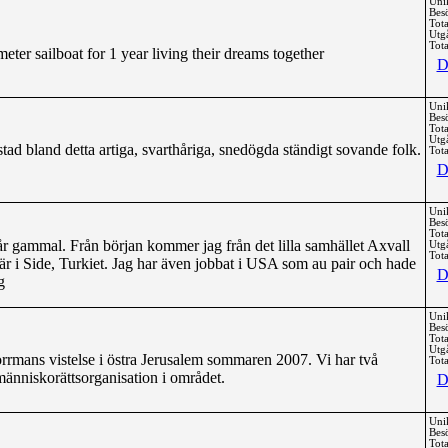
Uni
Bes
Tota
Utg
Tota
eter sailboat for 1 year living their dreams together
D
Uni
Bes
Tota
Utg
stad bland detta artiga, svarthåriga, snedögda ständigt sovande folk.
Tota
D
Uni
Bes
Tota
år gammal. Från början kommer jag från det lilla samhället Axvall
Utg
Tota
i Side, Turkiet. Jag har även jobbat i USA som au pair och hade
D
g
Uni
Bes
Tota
Utg
rmans vistelse i östra Jerusalem sommaren 2007. Vi har två
Tota
 människorättsorganisation i området.
D
Uni
Bes
Tota