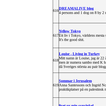
DREAMALIVE blog
616
4 persons and 1 dog on 8 by 2 m
Yellow Tokyo
617
Ett liv i Tokyo, världens mesta 
It's the good shit.
Louise - Living in Turkey
Mitt namn är Louise, jag är 22 
618
men är numera sambo med K här 
då Sveriges största au pair blog
Sommar i Jerusalem
619
Anna Santessons och Ingrid Nor
praktikplatser på en palestinsk
livet ur min synvinkel ...