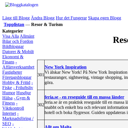
Lägg till Blogg
Ändra Blogg
Hur det Fungerar
Skapa egen Blogg
Topplistan
—
Resor & Turism
Kategorier
Visa Alla
Allmänt
Res
Bilar och Fordon
Bildbloggar
Datorer & Mobilt
Ekonomi &
Finans
-
New York Inspiration
Affärsverksamhet
Vi älskar New York! På New York Inspiration hi
Fastigheter
301
restauranger, sightseeing, vintage shopping, in
Företagsbloggar
göra.
Hobby & Fritid
-
Fiske
- Friluftsliv
Humor
Husdjur
feria.se - en reseguide till en massa länder
Hälsa
- Gym &
feria.se är en praktisk reseguide till en massa 
Fitness
-
302
snabbt och enkelt bra och relevant informatio
Viktkontroll
hotell och boka flygresor. Guiden uppdateras 
Internet
-
Marknadsföring /
SEO
-
Allt om Malta