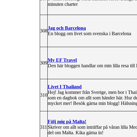
minuten charter
Jag och Barcelona
308
En blogg om livet som svenska i Barcelona
My EF Travel
309
Den här bloggen handlar om min lilla resa til
Livet I Thailand
Hej! Jag kommer från Sverige, men bor i Thaila
310
som en dagbok om allt som händer här. Hur det
mycket mer! Besök gärna min blogg! Hälsning
Följ mig på Malta!
311
Skriver om allt som inträffar på våran lilla Me
del om Malta. Kika gärna in!