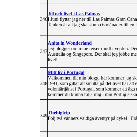
Jill och livet i Las Palmas
346
I Juni flyttar jag ner till Las Palmas Gran Cana
Tanken är att jag ska stanna 6 månader till en 
Anita in Wonderland
Jeg blogger om mine reiser rundt i verden. De
347
Australia og Singapore. Der skal jeg jobbe med d
livet!
Mitt liv i Portugal
Välkommen till min blogg, här kommer jag skriv
348
1991, som gillar att smutta på det livet har at
volontärtjänst i Portugal, som kommer att äga 
kommer du kunna följa mig i min Portugisiska 
Thebigtrip
349
Följ två vänners väldiga äventyr på cykel - Fr