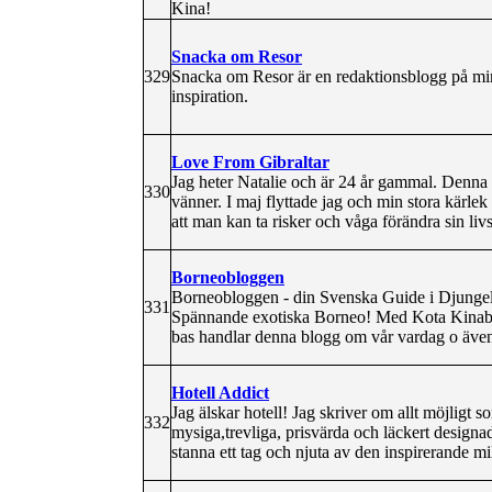
Kina!
Snacka om Resor
329
Snacka om Resor är en redaktionsblogg på min
inspiration.
Love From Gibraltar
Jag heter Natalie och är 24 år gammal. Denna b
330
vänner. I maj flyttade jag och min stora kärlek 
att man kan ta risker och våga förändra sin livs
Borneobloggen
Borneobloggen - din Svenska Guide i Djungeln
331
Spännande exotiska Borneo! Med Kota Kinaba
bas handlar denna blogg om vår vardag o ävent
Hotell Addict
Jag älskar hotell! Jag skriver om allt möjligt s
332
mysiga,trevliga, prisvärda och läckert designad
stanna ett tag och njuta av den inspirerande mi