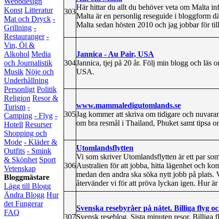
Webbdesign
Här hittar du allt du behöver veta om Malta inf
Konst
Litteratur
303
Malta är en personlig reseguide i bloggform där
Mat och Dryck
-
Malta sedan hösten 2010 och jag jobbar för till
Grillning
-
Restauranger
-
Vin, Öl &
Jannica - Au Pair, USA
Alkohol
Media
304
Jannica, tjej på 20 år. Följ min blogg och läs 
och Journalistik
USA.
Musik
Nöje och
Underhållning
Personligt
Politik
Religion
Resor &
www.mammaledigutomlands.se
Turism
-
305
Jag kommer att skriva om tidigare och nuvar
Camping
- Flyg
-
om bra resmål i Thailand, Phuket samt tipsa 
Hotell
Resurser
Shopping och
Mode
- Kläder &
Utomlandsflytten
Outfits
- Smink
Vi som skriver Utomlandsflytten är ett par som
& Skönhet
Sport
306
Australien för att jobba, hitta lägenhet och ko
Vetenskap
medan den andra ska söka nytt jobb på plats. Vi
Bloggmästare
återvänder vi för att pröva lyckan igen. Hur är 
Lägg till Blogg
Ändra Blogg
Hur
det Fungerar
Svenska resebyråer på nätet. Billiga flyg oc
FAQ
307
Svensk reseblog. Sista minuten resor. Billiga f