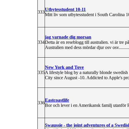
Utbytesstudent 10-11
333
Mitt liv som utbytesstudent i South Carolina 1
jag varnade dig morsan
334
Detta är en reseblogg till australien. vi är tr
Australien med dess mördar djur osv osv..........
New York and Tove
335
A lifestyle blog by a naturally blonde swedi
City since August -10. Addicted to Apple's pr
Eastcoastlife
336
Bor och lever i en Amerikansk familj utanför 
Swaussie - the joint adventures of a Swedish