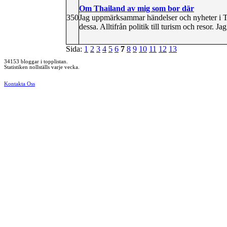
Om Thailand av mig som bor där
350
Jag uppmärksammar händelser och nyheter i T
dessa. Alltifrån politik till turism och resor. J
Sida:
1
2
3
4
5
6
7
8
9
10
11
12
13
34153 bloggar i topplistan.
Statistiken nollställs varje vecka.
Kontakta Oss