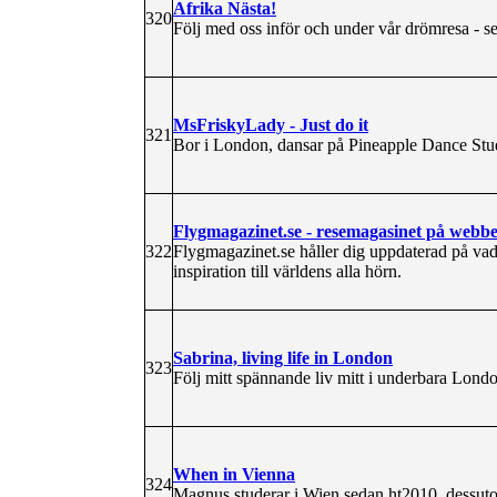
Afrika Nästa!
320
Följ med oss inför och under vår drömresa - s
MsFriskyLady - Just do it
321
Bor i London, dansar på Pineapple Dance Studio
Flygmagazinet.se - resemagasinet på webb
322
Flygmagazinet.se håller dig uppdaterad på vad
inspiration till världens alla hörn.
Sabrina, living life in London
323
Följ mitt spännande liv mitt i underbara Lond
When in Vienna
324
Magnus studerar i Wien sedan ht2010, dessutom