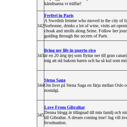
kändisarna vi träffar!
Ferferi in Paris
A Swedish femme who moved to the city of fash
342
Sorbonne, drinks a lot of wine, visits art openi
choak and strolls along Seine. Follow her journ
guiding through the secrets of Paris
living my life in puerto rico
343
är en 20 årig tjej som flyttar ner till gran canar
mig att stå bakom baren och ha så kul som möj
Stena Saga
344
Om livet på Stena Saga en färja mellan Oslo o
nostalgi.
Love From Gibraltar
Denna blogg är tillägnad till min familj och mi
345
till Gibraltar. A dream coming true! Jag vill ä
livssituation.