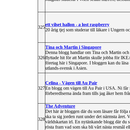
ett vilset hallon - a lost raspberry
325
20 årig tjej som studerar till läkare i Ungern 
Tina och Martin i Singapore
Denna blogg handlar om Tina och Martin och v
326
flyttade hit för att Martin skulle jobba för IKE
företag här i Singapore. I bloggen kan du läsa 
utlands-svensk i Asien.
Celina - Vägen till Au Pair
327
En blogg om vägen till Au Pair i USA. Ni får fö
förberedlserna ända fram tills jag åker hem f
The Adventure
Det här är bloggen där du som läsare får följ
ska ta sig jorden runt under det närmsta året. Vi
328
världskartan irl. En nytänkande blogg där du 
rösta fram vad som ska bli vårt nästa resmål elle