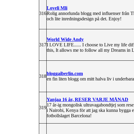
Loveli Mli
316
Rolig annorlunda blogg med influenser från 
och lite inredningsdesign på det. Enjoy!
World Wide Andy
317
I LOVE LIFE...... I choose to Live my life dif
this, It allows me to follow all my Dreams in L
bloggaiberlin.com
318
en fin liten blogg om mitt halva liv i underbara
Yanjaa 16 år, RESER VARJE MÅNAD
17 år-ig mongolisk ultravagabondtjej som reser 
319
i Nairobi, Kenya för att jag ska kunna bygga en
fotbollslaget Barcelona!