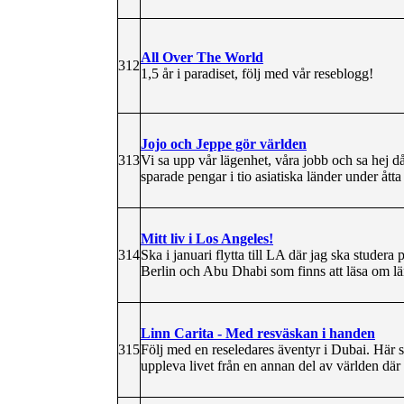
All Over The World
312
1,5 år i paradiset, följ med vår reseblogg!
Jojo och Jeppe gör världen
313
Vi sa upp vår lägenhet, våra jobb och sa hej d
sparade pengar i tio asiatiska länder under ått
Mitt liv i Los Angeles!
314
Ska i januari flytta till LA där jag ska studer
Berlin och Abu Dhabi som finns att läsa om lä
Linn Carita - Med resväskan i handen
315
Följ med en reseledares äventyr i Dubai. Här s
uppleva livet från en annan del av världen där