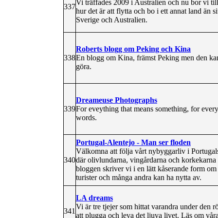
Vi träffades 2009 i Australien och nu bor vi t
337
hur det är att flytta och bo i ett annat land än
Sverige och Australien.
Roberts blogg om Peking och Kina
338
En blogg om Kina, främst Peking men den kan
göra.
Dreameuse Photographs
339
For eveything that means something, for every
words.
Portugal-Alentejo - Man ser floden
Välkomna att följa vårt nybyggarliv i Portugal
340
där olivlundarna, vingårdarna och korkekarna 
bloggen skriver vi i en lätt kåserande form om 
turister och många andra kan ha nytta av.
LA dreams
Vi är tre tjejer som hittat varandra under den rö
341
att plugga och leva det ljuva livet. Läs om vå