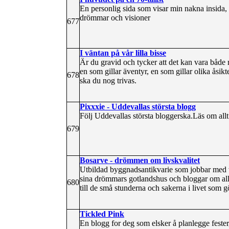
En personlig sida som visar min nakna insida, e
drömmar och visioner
677
I väntan på vår lilla bisse
Är du gravid och tycker att det kan vara både
en som gillar äventyr, en som gillar olika åsik
678
ska du nog trivas.
Pixxxie - Uddevallas största blogg
Följ Uddevallas största bloggerska.Läs om allt fr
679
Bosarve - drömmen om livskvalitet
Utbildad byggnadsantikvarie som jobbar med
sina drömmars gotlandshus och bloggar om allt 
680
till de små stunderna och sakerna i livet som gö
Tickled Pink
En blogg for deg som elsker å planlegge fester,