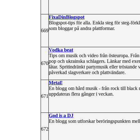
FixaDinBlogspot
Blogspot-tips för alla. Enkla steg för steg-för
som bloggar på andra plattformar.
669
Vodka beat
Tips om musik och video från östeuropa. Från r
pop och ukrainska schlagers. Länkar med exem
670
låtar. Spritindränkt partymusik eller tröstan
påverkad slagverkare och plattvändare.
Metal!
En blogg om hård musik - från rock till black m
uppdateras flera gånger i veckan.
671
God is a DJ
En blogg som utforskar beröringspunkten mell
672