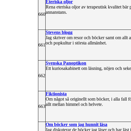
Eteriska oljor
Rena eteriska oljor av terapeutisk kvalitet bä
annanstans.
660
Stevens blogg
Jag skriver om resor och böcker samt om allt a
och popkultur i största allmänhet.
661
Svenska Panoptikon
Ett kuriosakabinett om läsning, nöjen och sek
662
Fiktionista
Om något så originellt som böcker, i alla fall 
allt mellan himmel och helvete.
663
Om böcker som jag hunnit läsa
Jag diskuterar de böcker jag läser och har läst i 