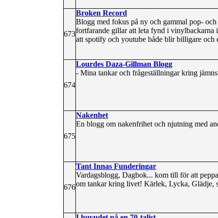
Broken Record
Blogg med fokus på ny och gammal pop- och r
fortfarande gillar att leta fynd i vinylbackarn
673
att spotify och youtube både blir billigare och
Lourdes Daza-Gillman Blogg
- Mina tankar och frågeställningar kring jämn
674
Nakenhet
En blogg om nakenfrihet och njutning med and
675
Tant Innas Funderingar
Vardagsblogg, Dagbok... kom till för att pepp
om tankar kring livet! Kärlek, Lycka, Glädje
676
I huvudet på en 70-talist