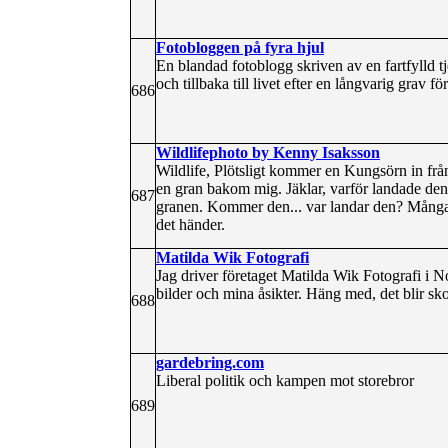
Fotobloggen på fyra hjul
En blandad fotoblogg skriven av en fartfylld t
och tillbaka till livet efter en långvarig grav
686
Wildlifephoto by Kenny Isaksson
Wildlife, Plötsligt kommer en Kungsörn in från
en gran bakom mig. Jäklar, varför landade den i
687
granen. Kommer den... var landar den? Många ta
det händer.
Matilda Wik Fotografi
Jag driver företaget Matilda Wik Fotografi i N
bilder och mina åsikter. Häng med, det blir sko
688
gardebring.com
Liberal politik och kampen mot storebror
689