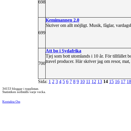
698
Kemimannen 2.0
Skriver om allt möjligt. Musik, fåglar, vardags
699
Att bo i Sydafrika
Tjej som bott utomlands i 10 år. För tillfället 
travel producer. Här skriver jag om resor, mat
700
Sida:
1
2
3
4
5
6
7
8
9
10
11
12
13
14
15
16
17
1
34153 bloggar i topplistan.
Statistiken nollställs varje vecka.
Kontakta Oss