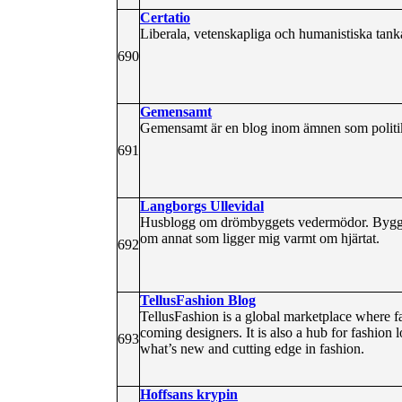
Certatio
Liberala, vetenskapliga och humanistiska tank
690
Gemensamt
Gemensamt är en blog inom ämnen som politi
691
Langborgs Ullevidal
Husblogg om drömbyggets vedermödor. Bygga s
om annat som ligger mig varmt om hjärtat.
692
TellusFashion Blog
TellusFashion is a global marketplace where fa
coming designers. It is also a hub for fashion lo
693
what’s new and cutting edge in fashion.
Hoffsans krypin