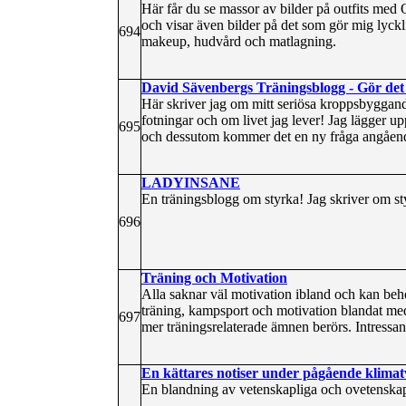
Här får du se massor av bilder på outfits med
och visar även bilder på det som gör mig lyckl
694
makeup, hudvård och matlagning.
David Sävenbergs Träningsblogg - Gör det
Här skriver jag om mitt seriösa kroppsbyggan
fotningar och om livet jag lever! Jag lägger up
695
och dessutom kommer det en ny fråga angåend
LADYINSANE
En träningsblogg om styrka! Jag skriver om st
696
Träning och Motivation
Alla saknar väl motivation ibland och kan be
träning, kampsport och motivation blandat me
697
mer träningsrelaterade ämnen berörs. Intressan
En kättares notiser under pågående klimat
En blandning av vetenskapliga och ovetenskapl