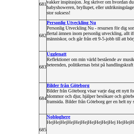
vakker inspirasjon. Jeg skriver om hvordan du
681
babyshoweren, bryllupet, eller utdrikningslag
stor suksess!
Personlig Utveckling Nu
Personlig Utveckling Nu - resursen för dig som 
flertal ämnen inom personlig utveckling, allt 
682
människor, och går från ett 9-5-jobb till att b
Ugglenatt
Reflektioner om min värld bestående av musik, 
beteenden, politikernas brist på handlingskraf
683
Bilder från Göteborg
Bilder från Göteborg visar varje dag ett nytt f
blommor och djur, hjälper besökare och götebor
684
framsida. Bilder från Göteborg ger en helt n
Nobloghere
HejHejHejHejHejHejHejHejHejHej HejHejH
685