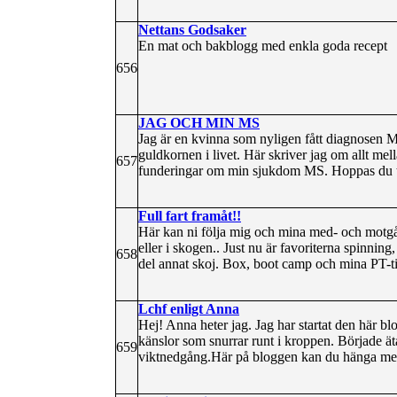
Nettans Godsaker
En mat och bakblogg med enkla goda recept
656
JAG OCH MIN MS
Jag är en kvinna som nyligen fått diagnosen M
guldkornen i livet. Här skriver jag om allt mel
657
funderingar om min sjukdom MS. Hoppas du ti
Full fart framåt!!
Här kan ni följa mig och mina med- och motg
eller i skogen.. Just nu är favoriterna spinni
658
del annat skoj. Box, boot camp och mina PT-tim
Lchf enligt Anna
Hej! Anna heter jag. Jag har startat den här bl
känslor som snurrar runt i kroppen. Började
659
viktnedgång.Här på bloggen kan du hänga med