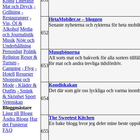
Konst
Litteratur
Mat och Dryck
-
Grillning
-
Restauranger
-
HetaMobiler.se – bloggen
Vin, Öl &
Senaste nyheterna och rykterna för heta mobilt
Alkohol
Media
652
och Journalistik
Musik
Nöje och
Underhållning
Personligt
Politik
Mungbönorna
Religion
Resor &
All sorts mat och bakverk för alla sorters till
Turism
-
för mat och andra trevliga tidsfördriv.
653
Camping
- Flyg
-
Hotell
Resurser
Shopping och
Kondiskakan
Mode
- Kläder &
Det där som gör oss lyckliga och varma inombord
Outfits
- Smink
& Skönhet
Sport
654
Vetenskap
Bloggmästare
Lägg till Blogg
The Sweetest Kitchen
Ändra Blogg
Hur
En bake blogg hvor jeg deler mine beste oppskr
det Fungerar
FAQ
655