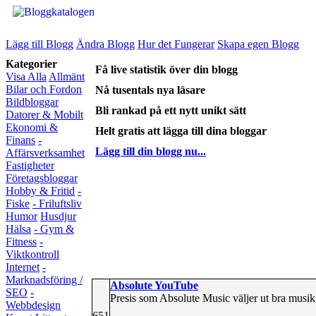
Lägg till Blogg
Ändra Blogg
Hur det Fungerar
Skapa egen Blogg
Kategorier
Få live statistik över din blogg
Visa Alla
Allmänt
Bilar och Fordon
Nå tusentals nya läsare
Bildbloggar
Bli rankad på ett nytt unikt sätt
Datorer & Mobilt
Ekonomi &
Helt gratis att lägga till dina bloggar
Finans
-
Lägg till din blogg nu...
Affärsverksamhet
Fastigheter
Företagsbloggar
Hobby & Fritid
-
Fiske
- Friluftsliv
Humor
Husdjur
Hälsa
- Gym &
Fitness
-
Viktkontroll
Internet
-
Marknadsföring /
Absolute YouTube
SEO
-
Presis som Absolute Music väljer ut bra musik
Webbdesign
651