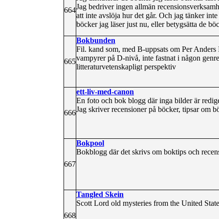
Jag bedriver ingen allmän recensionsverksamhe
664
att inte avslöja hur det går. Och jag tänker int
böcker jag läser just nu, eller betygsätta de böc
Bokbunden
Fil. kand som, med B-uppsats om Per Anders
vampyrer på D-nivå, inte fastnat i någon genre.
665
litteraturvetenskapligt perspektiv
ett-liv-med-canon
En foto och bok blogg där inga bilder är rediger
Jag skriver recensioner på böcker, tipsar om 
666
Bokpool
Bokblogg där det skrivs om boktips och recens
667
Tangled Skein
Scott Lord old mysteries from the United Sta
668