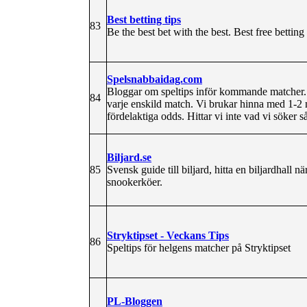
Best betting tips
83
Be the best bet with the best. Best free betting 
Spelsnabbaidag.com
Bloggar om speltips inför kommande matcher.
84
varje enskild match. Vi brukar hinna med 1-2 m
fördelaktiga odds. Hittar vi inte vad vi söker så
Biljard.se
85
Svensk guide till biljard, hitta en biljardhall n
snookerköer.
Stryktipset - Veckans Tips
86
Speltips för helgens matcher på Stryktipset
PL-Bloggen