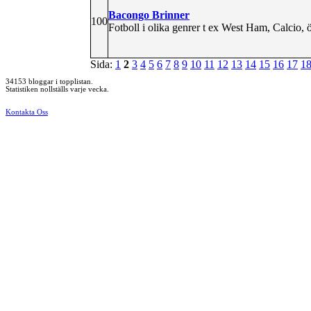
Bacongo Brinner
100
Fotboll i olika genrer t ex West Ham, Calcio,
Sida:
1
2
3
4
5
6
7
8
9
10
11
12
13
14
15
16
17
1
34153 bloggar i topplistan.
Statistiken nollställs varje vecka.
Kontakta Oss