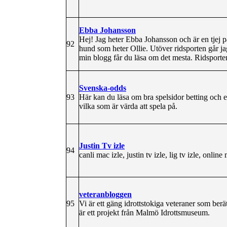
Ebba Johansson
Hej! Jag heter Ebba Johansson och är en tjej 
92
hund som heter Ollie. Utöver ridsporten går jag
min blogg får du läsa om det mesta. Ridsporte
Svenska-odds
93
Här kan du läsa om bra spelsidor betting och e
vilka som är värda att spela på.
Justin Tv izle
94
canli mac izle, justin tv izle, lig tv izle, online
veteranbloggen
95
Vi är ett gäng idrottstokiga veteraner som berä
är ett projekt från Malmö Idrottsmuseum.