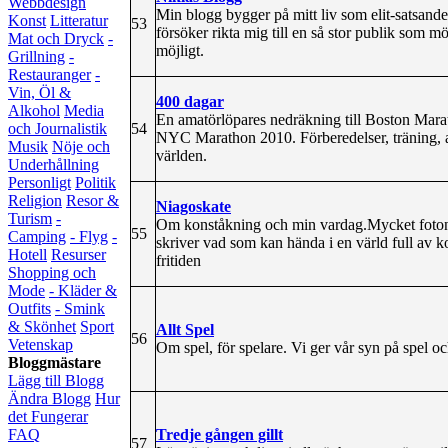
Webbdesign
Min blogg bygger på mitt liv som elit-satsande
Konst
Litteratur
53
försöker rikta mig till en så stor publik som 
Mat och Dryck
-
möjligt.
Grillning
-
Restauranger
-
Vin, Öl &
400 dagar
Alkohol
Media
En amatörlöpares nedräkning till Boston Marath
54
och Journalistik
NYC Marathon 2010. Förberedelser, träning, a
Musik
Nöje och
världen.
Underhållning
Personligt
Politik
Religion
Resor &
Niagoskate
Turism
-
Om konståkning och min vardag.Mycket foton o
55
Camping
- Flyg
-
skriver vad som kan hända i en värld full av 
Hotell
Resurser
fritiden
Shopping och
Mode
- Kläder &
Outfits
- Smink
& Skönhet
Sport
Allt Spel
56
Vetenskap
Om spel, för spelare. Vi ger vår syn på spel 
Bloggmästare
Lägg till Blogg
Ändra Blogg
Hur
det Fungerar
Tredje gången gillt
FAQ
57