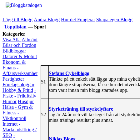
Lägg till Blogg
Ändra Blogg
Hur det Fungerar
Skapa egen Blogg
Topplistan
—
Sport
Kategorier
Visa Alla
Allmänt
Bilar och Fordon
Bildbloggar
Datorer & Mobilt
Ekonomi &
Finans
-
Stefans Cykelblogg
Affärsverksamhet
Tänkte på ett enkelt sätt lägga upp mina cykeltu
Fastigheter
51
dom längre strapatserna, får se hur det utveckl
Företagsbloggar
som varit innan min blogg startades upp.
Hobby & Fritid
-
Fiske
- Friluftsliv
Humor
Husdjur
Hälsa
- Gym &
Styrketräning till styrkelyftare
Fitness
-
52
Jag är 24 år och vill ta steget från att styrketrän
Viktkontroll
mina tränings resultat plus annat.
Internet
-
Marknadsföring /
SEO
-
Niklas Blogg