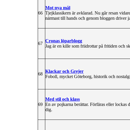
Mot nya mål
66
Tjejklassikern är avklarad. Nu går resan vidar
närmast till hands och genom bloggen driver ja
Cronas löparblogg
67
Jag är en kille som friidrottar på fritiden och 
Klackar och Grejer
68
Foboll, mycket Göteborg, historik och nostalg
Med stil och klass
69
En av pojkarna berättar. Förfäras eller lockas 
dig.