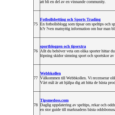
att bli en del av en vinnande community.
Fotbollsbetting och Sports Trading
75
En fotbollsblogg som tipsar om speltips och sp
h?r ?ven matnyttig information om hur man blir
sportbloggen och tipsextra
76
Allt du behöver veta om olika sporter hittar du 
löpning skidor simning sport och sportskor av 
Webbkollen
77
Välkommen till Webbkollen. Vi recenserar olika
Vårt mål är att hjälpa dig att hitta de bästa prod
Tipsmedoss.com
78
Daglig uppdatering av speltips, rekar och odd
en stor guide till marknadens bästa oddsbonusa