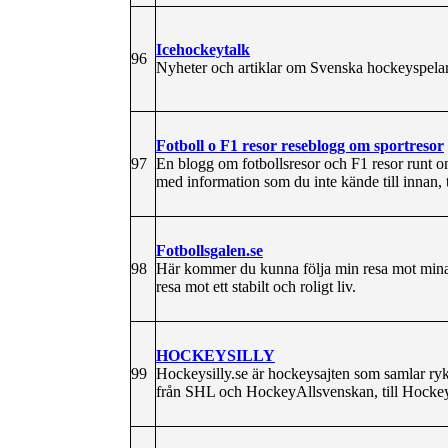
Icehockeytalk
96
Nyheter och artiklar om Svenska hockeyspela
Fotboll o F1 resor reseblogg om sportresor
97
En blogg om fotbollsresor och F1 resor runt om
med information som du inte kände till innan, t
Fotbollsgalen.se
98
Här kommer du kunna följa min resa mot mina
resa mot ett stabilt och roligt liv.
HOCKEYSILLY
99
Hockeysilly.se är hockeysajten som samlar ryk
från SHL och HockeyAllsvenskan, till Hockey