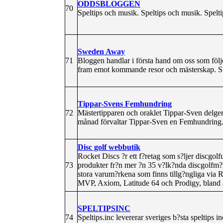
ODDSBLOGGEN
70
Speltips och musik. Speltips och musik. Spelt
Sweden Away
71
Bloggen handlar i första hand om oss som följe
fram emot kommande resor och mästerskap. S
Tippar-Svens Femhundring
72
Mästertipparen och oraklet Tippar-Sven delger 
månad förvaltar Tippar-Sven en Femhundring. 
Disc golf webbutik
Rocket Discs ?r ett f?retag som s?ljer discgolfut
73
produkter fr?n mer ?n 35 v?lk?nda discgolfm?r
stora varum?rkena som finns tillg?ngliga via 
MVP, Axiom, Latitude 64 och Prodigy, bland 
SPELTIPSINC
74
Speltips.inc levererar sveriges b?sta speltips in