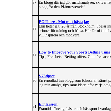
87
En blogg där jag gör matchanalyser, skriver la
blogg för den Pl-intresserade!
EGillberg - Mot mitt bästa jag
Elin heter jag, 26 år från Stockholm. Spelar i
88
brinner för träning och hälsa. Här får ni ta del 
vill inspirera och motivera.
How to Improve Your Sports Betting using
89
Tips, Free bets . Betting offers. Gain free acces
V75tipset
90
En renodlad travblogg som fokuserar främst på
jag min analys, tips samt idéer inför varje om
Elinlarsson
91
Framtida företag, hästar och hästsport i vardag