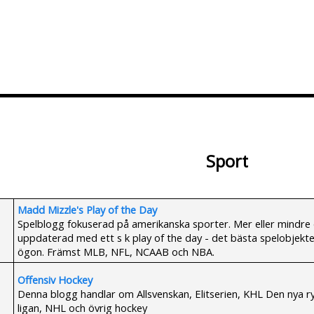
Lägg till Blogg
Ändra Blogg
Sport
Madd Mizzle's Play of the Day
Spelblogg fokuserad på amerikanska sporter. Mer eller mindre 
uppdaterad med ett s k play of the day - det bästa spelobjekte
ögon. Främst MLB, NFL, NCAAB och NBA.
Offensiv Hockey
Denna blogg handlar om Allsvenskan, Elitserien, KHL Den nya r
ligan, NHL och övrig hockey