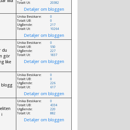
r lilla
Totalt Ut:
20382
Detaljer om bloggen
Unika Besökare:
0
Totalt UB:
0
Utgående:
217
Totalt Ut:
10264
Detaljer om bloggen
Unika Besökare:
0
Totalt UB:
550
r du
Utgående:
227
om gör
Totalt Ut:
1837
Detaljer om bloggen
g like
Unika Besökare:
0
Totalt UB:
0
Utgående:
226
d blogg
Totalt Ut:
617
Detaljer om bloggen
Unika Besökare:
0
Totalt UB:
4334
eliten
Utgående:
220
 i
Totalt Ut:
882
Detaljer om bloggen