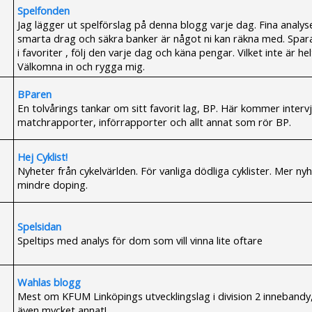
Spelfonden
Jag lägger ut spelförslag på denna blogg varje dag. Fina analyse
smarta drag och säkra banker är något ni kan räkna med. Spar
i favoriter , följ den varje dag och käna pengar. Vilket inte är helt
Välkomna in och rygga mig.
BParen
En tolvårings tankar om sitt favorit lag, BP. Här kommer intervj
matchrapporter, införrapporter och allt annat som rör BP.
Hej Cyklist!
Nyheter från cykelvärlden. För vanliga dödliga cyklister. Mer nyh
mindre doping.
Spelsidan
Speltips med analys för dom som vill vinna lite oftare
Wahlas blogg
Mest om KFUM Linköpings utvecklingslag i division 2 inneband
även mycket annat!