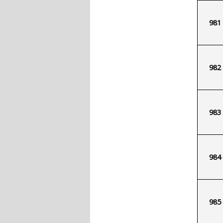
981
982
983
984
985