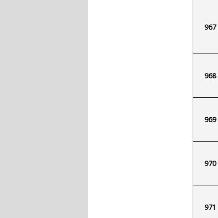
967
968
969
970
971