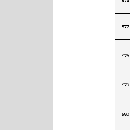
976
977
978
979
980