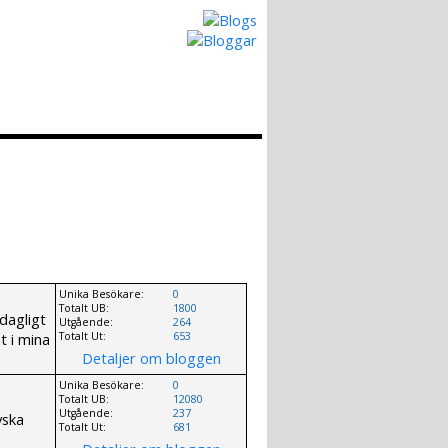
Hur det Fungerar
Skapa egen Blogg
Unika Besökare:
0
Totalt UB:
1800
dagligt
Utgående:
264
t i mina
Totalt Ut:
653
Detaljer om bloggen
Unika Besökare:
0
Totalt UB:
12080
Utgående:
237
yska
Totalt Ut:
681