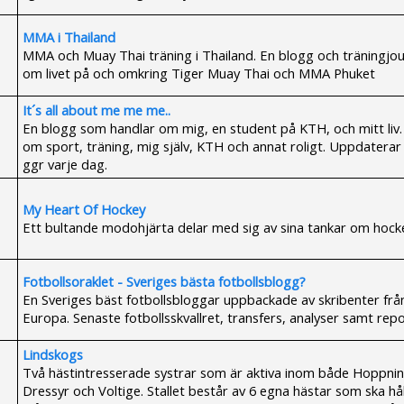
MMA i Thailand
MMA och Muay Thai träning i Thailand. En blogg och träningjou
om livet på och omkring Tiger Muay Thai och MMA Phuket
It´s all about me me me..
En blogg som handlar om mig, en student på KTH, och mitt liv
om sport, träning, mig själv, KTH och annat roligt. Uppdaterar 
ggr varje dag.
My Heart Of Hockey
Ett bultande modohjärta delar med sig av sina tankar om hock
Fotbollsoraklet - Sveriges bästa fotbollsblogg?
En Sveriges bäst fotbollsbloggar uppbackade av skribenter frå
Europa. Senaste fotbollsskvallret, transfers, analyser samt rep
Lindskogs
Två hästintresserade systrar som är aktiva inom både Hoppnin
Dressyr och Voltige. Stallet består av 6 egna hästar som ska hå