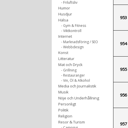
- Friluftsliv
Humor
Husdjur
953
Hälsa
- Gym & Fitness
- Viktkontroll
Internet
- Marknadsföring / SEO
954
- Webbdesign
Konst
Litteratur
Mat och Dryck
955
- Grillning
- Restauranger
- Vin, Öl & Alkohol
Media och Journalistik
Musik
956
Nöje och Underhållning
Personligt
Politik
Religion
Resor & Turism
957
- Camping