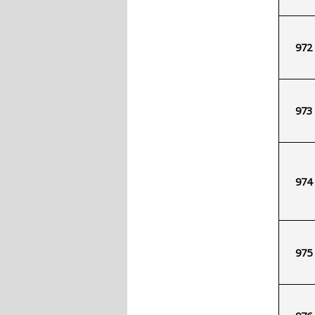
972
973
974
975