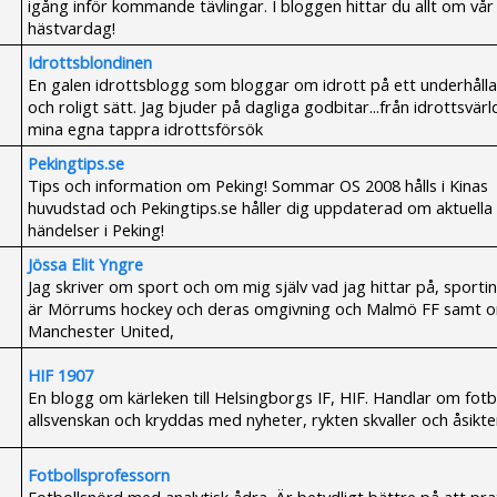
igång inför kommande tävlingar. I bloggen hittar du allt om vår
hästvardag!
Idrottsblondinen
En galen idrottsblogg som bloggar om idrott på ett underhåll
och roligt sätt. Jag bjuder på dagliga godbitar...från idrottsvär
mina egna tappra idrottsförsök
Pekingtips.se
Tips och information om Peking! Sommar OS 2008 hålls i Kinas
huvudstad och Pekingtips.se håller dig uppdaterad om aktuella
händelser i Peking!
Jössa Elit Yngre
Jag skriver om sport och om mig själv vad jag hittar på, sporti
är Mörrums hockey och deras omgivning och Malmö FF samt 
Manchester United,
HIF 1907
En blogg om kärleken till Helsingborgs IF, HIF. Handlar om fotb
allsvenskan och kryddas med nyheter, rykten skvaller och åsikte
Fotbollsprofessorn
Fotbollsnörd med analytisk ådra. Är betydligt bättre på att pr