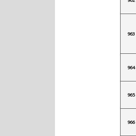
963
964
965
966