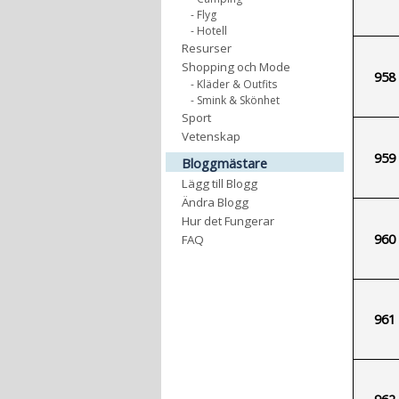
- Flyg
- Hotell
Resurser
Shopping och Mode
958
- Kläder & Outfits
- Smink & Skönhet
Sport
Vetenskap
959
Bloggmästare
Lägg till Blogg
Ändra Blogg
Hur det Fungerar
960
FAQ
961
962