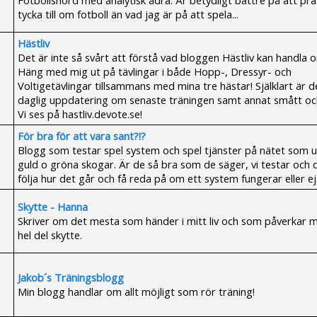
tycka till om fotboll än vad jag är på att spela...
Hästliv
Det är inte så svårt att förstå vad bloggen Hästliv kan handla 
Häng med mig ut på tävlingar i både Hopp-, Dressyr- och
Voltigetävlingar tillsammans med mina tre hästar! Själklart är d
daglig uppdatering om senaste träningen samt annat smått oc
Vi ses på hastliv.devote.se!
För bra för att vara sant?!?
Blogg som testar spel system och spel tjänster på nätet som u
guld o gröna skogar. Är de så bra som de säger, vi testar och 
följa hur det går och få reda på om ett system fungerar eller ej
Skytte - Hanna
Skriver om det mesta som händer i mitt liv och som påverkar m
hel del skytte.
Jakob´s Träningsblogg
Min blogg handlar om allt möjligt som rör träning!