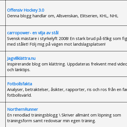
Offensiv Hockey 3.0
Denna blogg handlar om, Allsvenskan, Elitserien, KHL, NHL
carropower- en vilja av stål
Svensk mästare i styrkelyft 2008! En stark brud på 65kg som fi
med stålet! Följ mig på vägen mot landslagsplatsen!
Jagvillklättra.nu
Inspirerande blog om klättring. Uppdateras frekvent med video
och länktips.
Fotbollsfakta
Analyser, betraktelser, åsikter, rapporter, ris och ros från en fa
fotbollsvärld.
NorthernRunner
En renodlad träningsblogg \ Skriver allmänt om löpning som
träningsform samt redovisar min egen träning.