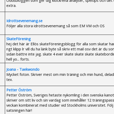
Oddsbloggen som ger dig klockrena analyser, speltips och det dä
extra.
Idrottsevenemang.se
Följer alla stora idrottsevenemang så som EM VM och OS
SkateFörening
hej det här är Ellös skateFöreningsblogg för alla som skatar ha
ngt klipp lr vill du ha länk byte så skriv ett mail osv det är du s
sidan bättre inte jag. skate 4 ever skate skate skate skatebordin
hell yo... forts.
Joana - Taekwondo
Mycket foton. Skriver mest om min träning och min hund, dela
tex.
Petter Öström
Petter Öström, Sveriges hetaste nykomling i den svenska kanot
skriver om sitt liv och sin vardag som innehåller 12 träningspass
veckan kombinerat med studier vid Stockholms universitet. Följ
satsningen här!