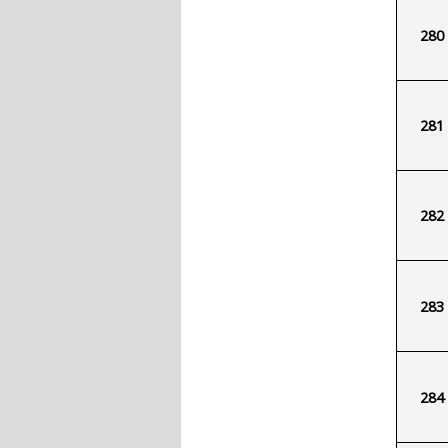
280
281
282
283
284