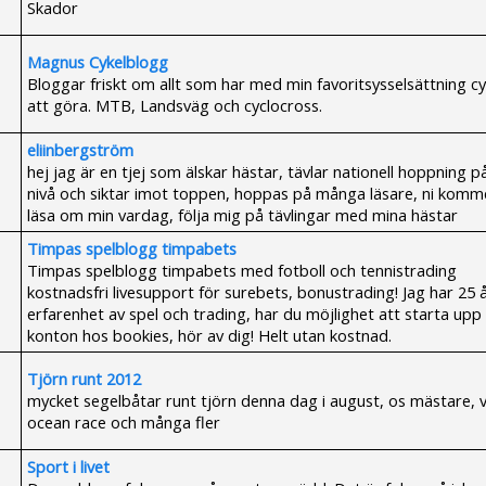
Skador
Magnus Cykelblogg
Bloggar friskt om allt som har med min favoritsysselsättning cy
att göra. MTB, Landsväg och cyclocross.
eliinbergström
hej jag är en tjej som älskar hästar, tävlar nationell hoppning 
nivå och siktar imot toppen, hoppas på många läsare, ni komm
läsa om min vardag, följa mig på tävlingar med mina hästar
Timpas spelblogg timpabets
Timpas spelblogg timpabets med fotboll och tennistrading
kostnadsfri livesupport för surebets, bonustrading! Jag har 25 
erfarenhet av spel och trading, har du möjlighet att starta upp
konton hos bookies, hör av dig! Helt utan kostnad.
Tjörn runt 2012
mycket segelbåtar runt tjörn denna dag i august, os mästare, 
ocean race och många fler
Sport i livet