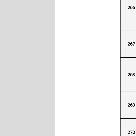
266
267
268
269
270