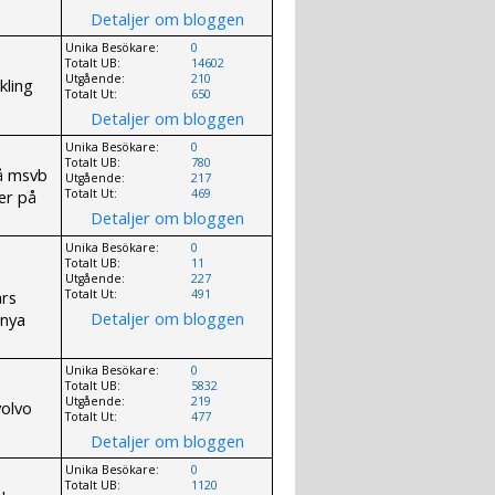
Detaljer om bloggen
Unika Besökare:
0
Totalt UB:
14602
Utgående:
210
kling
Totalt Ut:
650
Detaljer om bloggen
Unika Besökare:
0
Totalt UB:
780
på msvb
Utgående:
217
er på
Totalt Ut:
469
Detaljer om bloggen
Unika Besökare:
0
Totalt UB:
11
Utgående:
227
års
Totalt Ut:
491
Detaljer om bloggen
 nya
Unika Besökare:
0
Totalt UB:
5832
Utgående:
219
volvo
Totalt Ut:
477
Detaljer om bloggen
Unika Besökare:
0
Totalt UB:
1120