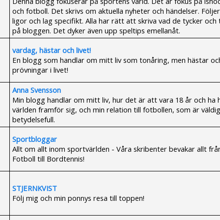
Denna blogg fokuserar på sportens värld. Det är fokus på isho
och fotboll. Det skrivs om aktuella nyheter och händelser. Följer
ligor och lag specifikt. Alla har rätt att skriva vad de tycker och
på bloggen. Det dyker även upp speltips emellanåt.
vardag, hästar och livet!
En blogg som handlar om mitt liv som tonåring, men hästar oc
prövningar i livet!
Anna Svensson
Min blogg handlar om mitt liv, hur det är att vara 18 år och ha 
världen framför sig, och min relation till fotbollen, som är väldi
betydelsefull.
Sportbloggar
Allt om allt inom sportvärlden - Våra skribenter bevakar allt frå
Fotboll till Bordtennis!
STJERNKVIST
Följ mig och min ponnys resa till toppen!