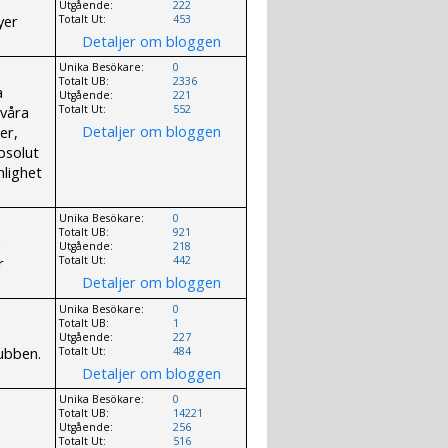
Utgående:
222
yer
Totalt Ut:
453
Detaljer om bloggen
Unika Besökare:
0
Totalt UB:
2336
a
Utgående:
221
 våra
Totalt Ut:
552
Detaljer om bloggen
er,
bsolut
lighet
Unika Besökare:
0
Totalt UB:
921
m
Utgående:
218
r
Totalt Ut:
442
Detaljer om bloggen
Unika Besökare:
0
Totalt UB:
1
Utgående:
227
lubben.
Totalt Ut:
484
Detaljer om bloggen
Unika Besökare:
0
Totalt UB:
14221
Utgående:
256
Totalt Ut:
516