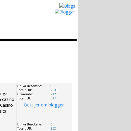
Hur det Fungerar
Skapa egen Blogg
Unika Besökare:
0
Totalt UB:
25883
engar
Utgående:
212
å casino
Totalt Ut:
517
Detaljer om bloggen
 Casino
sits
,
Unika Besökare:
0
Totalt UB:
252