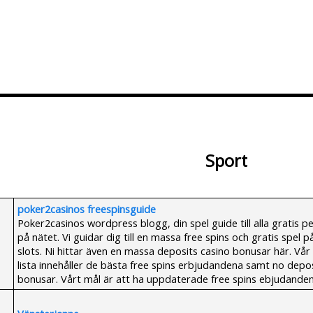
Lägg till Blogg
Ändra Blogg
Sport
poker2casinos freespinsguide
Poker2casinos wordpress blogg, din spel guide till alla gratis p
på nätet. Vi guidar dig till en massa free spins och gratis spel p
slots. Ni hittar även en massa deposits casino bonusar här. Vår
lista innehåller de bästa free spins erbjudandena samt no depo
bonusar. Vårt mål är att ha uppdaterade free spins ebjudanden