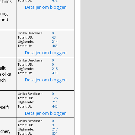
t finns
Totalt Ut:
472
Detaljer om bloggen
 mig
a med
Unika Besökare:
0
Totalt UB:
63
Utgående:
214
Totalt Ut:
468
Detaljer om bloggen
Unika Besökare:
0
Totalt UB:
0
llt
Utgående:
215
 olika
Totalt Ut:
490
Detaljer om bloggen
och
Unika Besökare:
0
Totalt UB:
126
Utgående:
211
self!
Totalt Ut:
440
Detaljer om bloggen
Unika Besökare:
0
Totalt UB:
9
Utgående:
217
cher,
Totalt Ut:
501