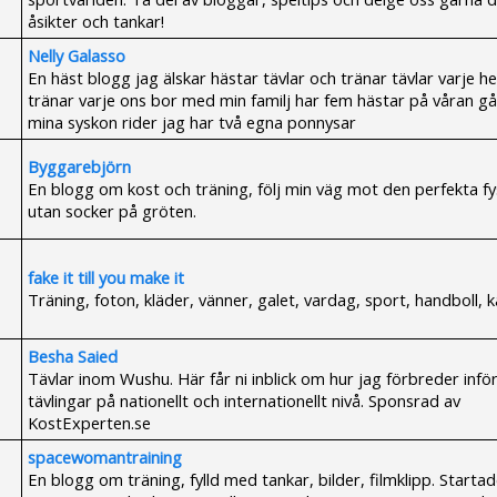
åsikter och tankar!
Nelly Galasso
En häst blogg jag älskar hästar tävlar och tränar tävlar varje he
tränar varje ons bor med min familj har fem hästar på våran gå
mina syskon rider jag har två egna ponnysar
Byggarebjörn
En blogg om kost och träning, följ min väg mot den perfekta fy
utan socker på gröten.
fake it till you make it
Träning, foton, kläder, vänner, galet, vardag, sport, handboll, k
Besha Saied
Tävlar inom Wushu. Här får ni inblick om hur jag förbreder infö
tävlingar på nationellt och internationellt nivå. Sponsrad av
KostExperten.se
spacewomantraining
En blogg om träning, fylld med tankar, bilder, filmklipp. Startad