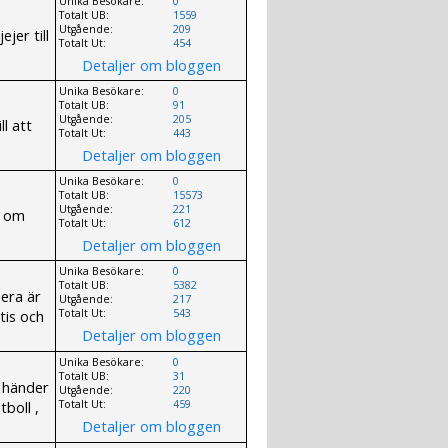
Unika Besökare:
0
Totalt UB:
1559
Utgående:
209
jer till
Totalt Ut:
454
Detaljer om bloggen
Unika Besökare:
0
Totalt UB:
91
Utgående:
205
l att
Totalt Ut:
443
Detaljer om bloggen
Unika Besökare:
0
Totalt UB:
15573
Utgående:
221
t om
Totalt Ut:
612
Detaljer om bloggen
Unika Besökare:
0
Totalt UB:
5382
era är
Utgående:
217
tis och
Totalt Ut:
543
Detaljer om bloggen
Unika Besökare:
0
Totalt UB:
31
m händer
Utgående:
220
tboll ,
Totalt Ut:
459
Detaljer om bloggen