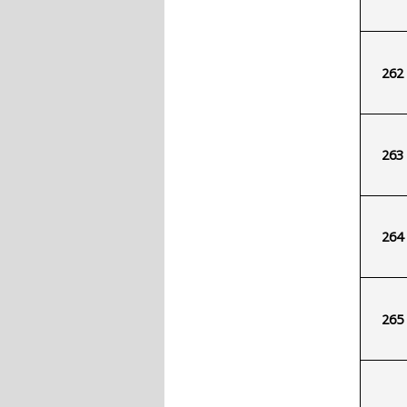
262
263
264
265