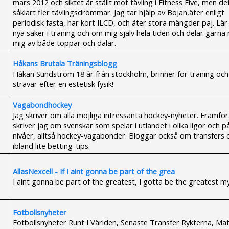
mars 2012 och siktet är ställt mot tävling i Fitness Five, men de
såklart fler tävlingsdrömmar. Jag tar hjälp av Bojan,äter enligt
periodisk fasta, har kört ILCD, och äter stora mängder paj. Lär
nya saker i träning och om mig själv hela tiden och delar gärn
mig av både toppar och dalar.
Håkans Brutala Träningsblogg
Håkan Sundström 18 år från stockholm, brinner för träning och
strävar efter en estetisk fysik!
Vagabondhockey
Jag skriver om alla möjliga intressanta hockey-nyheter. Framföra
skriver jag om svenskar som spelar i utlandet i olika ligor och på
nivåer, alltså hockey-vagabonder. Bloggar också om transfers 
ibland lite betting-tips.
AllasNexcell - If I aint gonna be part of the grea
I aint gonna be part of the greatest, I gotta be the greatest my
Fotbollsnyheter
Fotbollsnyheter Runt I Världen, Senaste Transfer Rykterna, Mat