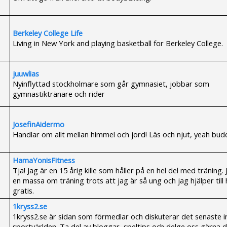
Berkeley College Life
Living in New York and playing basketball for Berkeley College.
juuwlias
Nyinflyttad stockholmare som går gymnasiet, jobbar som
gymnastiktränare och rider
JosefinAidermo
Handlar om allt mellan himmel och jord! Läs och njut, yeah bud
HamaYonisFitness
Tja! Jag är en 15 årig kille som håller på en hel del med träning.
en massa om träning trots att jag är så ung och jag hjälper till 
gratis.
1kryss2.se
1kryss2.se är sidan som förmedlar och diskuterar det senaste 
sportvärlden. Ta del av bloggar, speltips och delge oss gärna d