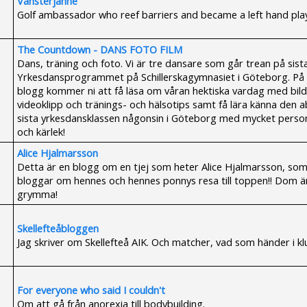
Vänsterjanne
Golf ambassador who reef barriers and became a left hand pla
The Countdown - DANS FOTO FILM
Dans, träning och foto. Vi är tre dansare som går trean på sist
Yrkesdansprogrammet på Schillerskagymnasiet i Göteborg. På
blogg kommer ni att få läsa om våran hektiska vardag med bild
videoklipp och tränings- och hälsotips samt få lära känna den a
sista yrkesdansklassen någonsin i Göteborg med mycket person
och kärlek!
Alice Hjalmarsson
Detta är en blogg om en tjej som heter Alice Hjalmarsson, so
bloggar om hennes och hennes ponnys resa till toppen!! Dom ä
grymma!
Skellefteåbloggen
Jag skriver om Skellefteå AIK. Och matcher, vad som händer i k
For everyone who said I couldn't
Om att gå från anorexia till bodybuilding.