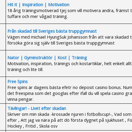
Hit it | Inspiration | Motivation
18 årig träningsmotiverad tjej som vill motivera andra, främst tje
tuffare och mer vågad träning.
Från skadad till Sveriges bästa truppgymnast
Vägen med michael HyungSuk Johansson från att vara skadad til
försöka göra sig själv till Sveriges bästa truppgymnast
Nator | Gyminstruktör | Kost | Träning
Motivation, inspiration, tränings och kostartiklar, helt enkelt all
träning och lite till.
Free Spins
Free spins är dagens bästa efetr no deposit casino bonus. Num
det freespina som det googlas efter ifall du vill spela casino gra
vinna pengar.
Tävlingar! - Livet efter skadan
Skriver om min skada -krossade njuren i fotbollscup!-, Vad so
efter , Att jag va nära på att dö första dygnet på sjukhuset , Fo
Hockey , Fritid , Skola osv