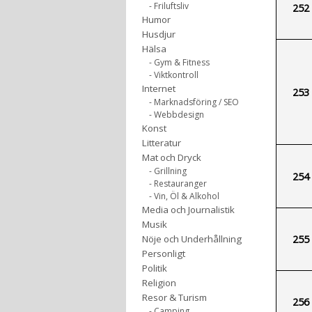
- Friluftsliv
252
Humor
Husdjur
Hälsa
- Gym & Fitness
- Viktkontroll
Internet
253
- Marknadsföring / SEO
- Webbdesign
Konst
Litteratur
Mat och Dryck
- Grillning
254
- Restauranger
- Vin, Öl & Alkohol
Media och Journalistik
Musik
255
Nöje och Underhållning
Personligt
Politik
Religion
Resor & Turism
256
- Camping