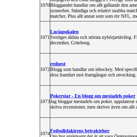
1070
Bloggandet handlar om allt gällande den ame
synnerhet. Ständiga och relativt snabba mat
matcher. Plus allt annat som som rör NFL. möjl
Luciapokalen
1071
Sveriges äldsta och största nybörjartävling. F
december, Göteborg.
rednest
1072
Blogg som handlar om ishockey. Med speci
dess framfart mot framgångar och utvecking.
Pokerstar - En blogg om mestadels poker
1073
Jag bloggar mestadels om poker. uppdaterar d
skriva recensioner, men skriver även om allt 
Fotbollsfakirens betraktelser
1074
Om hur smärtsamt det är att vara Östersuppor