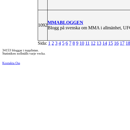
MMABLOGGEN
1092
Blogg på svenska om MMA i allmänhet, UFC 
Sida:
1
2
3
4
5
6
7
8
9
10
11
12
13
14
15
16
17
1
34153 bloggar i topplistan.
Statistiken nollställs varje vecka.
Kontakta Oss