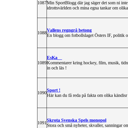
1087
Min SportBlogg där jag säger det som ni int
idrottsvärlden och mina egna tankar om olika
Vallens regngrå betong
1088
En blogg om fotbollslaget Östers IF, politik 
EsKa__
1089
Kommentarer kring hockey, film, musik, tidnin
in och läs !
Sport !
1090
Här kan du få reda på fakta om olika kändisr ..
Skrota Svenska Spels monopol
1091
Stora och små nyheter, skvaller, sanningar o