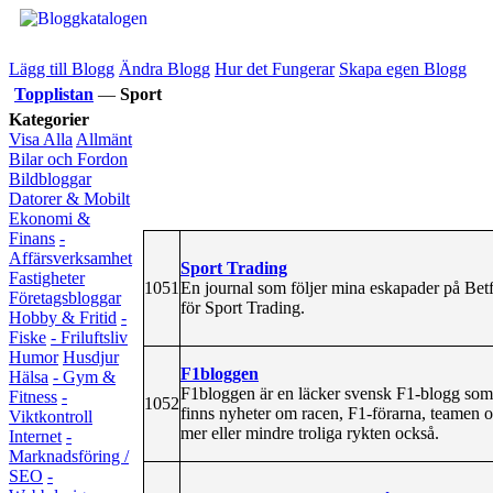
Lägg till Blogg
Ändra Blogg
Hur det Fungerar
Skapa egen Blogg
Topplistan
—
Sport
Kategorier
Visa Alla
Allmänt
Bilar och Fordon
Bildbloggar
Datorer & Mobilt
Ekonomi &
Finans
-
Affärsverksamhet
Sport Trading
Fastigheter
1051
En journal som följer mina eskapader på Betfa
Företagsbloggar
för Sport Trading.
Hobby & Fritid
-
Fiske
- Friluftsliv
Humor
Husdjur
F1bloggen
Hälsa
- Gym &
F1bloggen är en läcker svensk F1-blogg som 
Fitness
-
1052
finns nyheter om racen, F1-förarna, teamen oc
Viktkontroll
mer eller mindre troliga rykten också.
Internet
-
Marknadsföring /
SEO
-