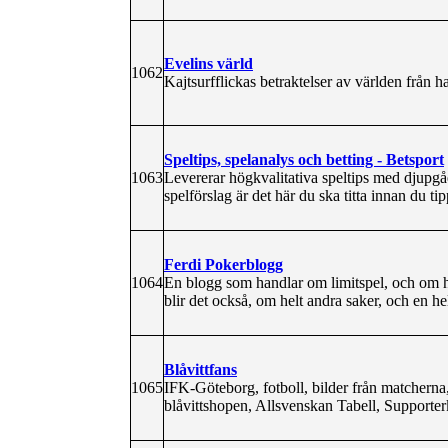
Evelins värld
1062
Kajtsurfflickas betraktelser av världen från h
Speltips, spelanalys och betting - Betsport
1063
Levererar högkvalitativa speltips med djupgå
spelförslag är det här du ska titta innan du tip
Ferdi Pokerblogg
1064
En blogg som handlar om limitspel, och om h
blir det också, om helt andra saker, och en he
Blåvittfans
1065
IFK-Göteborg, fotboll, bilder från matcherna,
blåvittshopen, Allsvenskan Tabell, Supporte