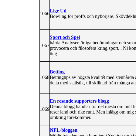
Lige Ud
1066
Bowling för proffs och nybörjare. Skövdeklu
Sport och Spel
hårda Analyser, ärliga bedömningar och smart
1067
provocera och filosofera kring sport, . Ni kom
ting.
Betting
1068
Bettingtips av högsta kvalitét med stenhårda a
detta med statistik, till skillnad från många an
En resande supporters blogg
Denna blogg handlar för det mesta om mitt li
1069
reser land och rike runt. Men inlägg om mig 
omkring förekommer.
NFL-bloggen
Möjligtvis den enda bloggen i Sverige som ta