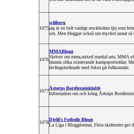
wiiiberg
1075
jag är en helt vanligt stockholms tjej som br
om. Men bloggar också om mycket annat så 
MMABlogg
Skriver om mma,mixed martial arts, MMA eller
1076
blanda olika existerande kampsportsstilar. 
tävlingsinriktade med fokus på fullkontakt.
Åstorps Bordtennisklubb
1077
Information om och kring Åstorps Bordtenniskl
Djelil's Fotbolls Blogg
1078
La Liga i Bloggformat, Flera skribenter ger 