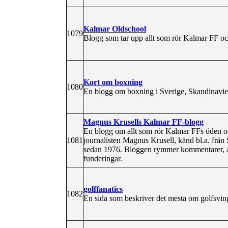
Kalmar Oldschool
1079
Blogg som tar upp allt som rör Kalmar FF och
Kort om boxning
1080
En blogg om boxning i Sverige, Skandinavie
Magnus Krusells Kalmar FF-blogg
En blogg om allt som rör Kalmar FFs öden oc
1081
journalisten Magnus Krusell, känd bl.a. frå
sedan 1976. Bloggen rymmer kommentarer, an
funderingar.
golffanatics
1082
En sida som beskriver det mesta om golfsving