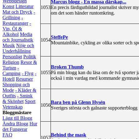
Webbdesign
Marcus blogg - En massa dårskap...
Konst
Litteratur
1053
En precis färdigutbildad journalist skriver my
Mat och Dryck
-
om det som händer runtomkring.
Grillning
-
Restauranger
-
Vin, Öl &
Alkohol
Media
SteffePe
1054
och Journalistik
Mountainbike, cykling av olika sorter och sp
Musik
Nöje och
Underhållning
Personligt
Politik
Religion
Resor &
Broken Thumb
Turism
-
1055
På min blogg kan du läsa om de två sporter jag
Camping
- Flyg
-
också i min vardag med kommande gymnasie
Hotell
Resurser
Shopping och
Mode
- Kläder &
Outfits
- Smink
& Skönhet
Sport
Bara ben på Glenn Hysén
1056
Vetenskap
Sveriges största och galnaste supporterblogg 
Bloggmästare
Lägg till Blogg
Ändra Blogg
Hur
det Fungerar
Behind the mask
FAQ
1057