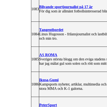
Blivande sportjournalist på 17 år
1083
För dig som är allmänt fotbollsintresserad b
Tangentbordet
1084
Linus Hugosson - frilansjournalist och lastb
och min tro.
AS ROMA
1085
Sveriges största blogg om den eviga staden
har jag målat gul som solen och rött som mitt 
Ikusa-Gumi
1086
Kampsports nyheter, artiklar, multimedia och 
stora MMA och K-1 galorna.
PeterSport