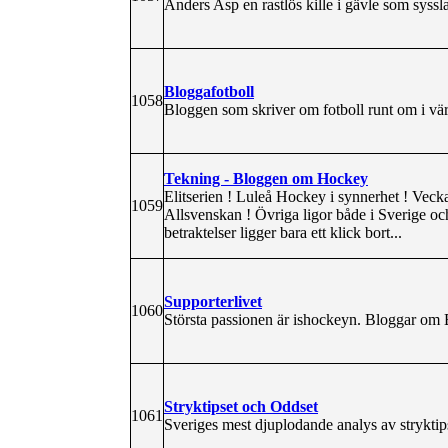
Anders Asp en rastlös kille i gävle som syssl
Bloggafotboll
1058
Bloggen som skriver om fotboll runt om i vär
Tekning - Bloggen om Hockey
Elitserien ! Luleå Hockey i synnerhet ! Veck
1059
Allsvenskan ! Övriga ligor både i Sverige oc
betraktelser ligger bara ett klick bort...
Supporterlivet
1060
Största passionen är ishockeyn. Bloggar om 
Stryktipset och Oddset
1061
Sveriges mest djuplodande analys av stryktips