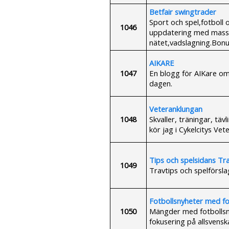
Betfair swingtrader
Sport och spel,fotboll 
1046
uppdatering med massa
nätet,vadslagning.Bonu
AIKARE
1047
En blogg för AIKare o
dagen.
Veteranklungan
1048
Skvaller, träningar, tävl
kör jag i Cykelcitys Vet
Tips och spelsidans Tr
1049
Travtips och spelförsla
Fotbollsnyheter med fok
1050
Mängder med fotbollsn
fokusering på allsvensk