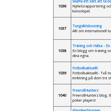
Skaffa ett sätt att ta 
1036
Nyhetsrapportering och
konsolspel.
Tungviktsboxning
1037
Allt om internationell t
Träning och Hälsa - En l
1038
En blogg om träning och
dina egna.
Fotbollsaktuellt
1039
Fotbollsaktuellt- Två t
inriktning på dom tre s
FreerollHunterz
1040
FreerollHunterz blog, t
poker players!
Klassikerbloggen