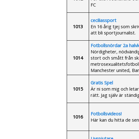
FC
ceciliassport
1013
En 16 årig tjej som skr
att bli sportjournalist.
Fotbollsnördar 2a halvl
Nördigheter, nödvändig
1014
stort och smått från s
metrosexualitetsfotboll
Manchester united, Bar
Gratis Spel
1015
Är ni som mig och letar
rätt. Jag själv är ständ
Fotbollsvideos!
1016
Här kan du hitta de sen
Livsnjutare