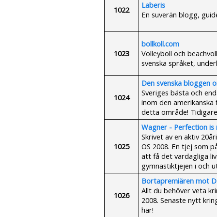
Laberis
1022
En suverän blogg, guide
bollkoll.com
1023
Volleyboll och beachvol
svenska språket, underh
Den svenska bloggen 
Sveriges bästa och end
1024
inom den amerikanska f
detta område! Tidigare
Wagner - Perfection is 
Skrivet av en aktiv 20år
1025
OS 2008. En tjej som på
att få det vardagliga l
gymnastiktjejen i och u
Bortapremiären mot D
Allt du behöver veta k
1026
2008. Senaste nytt krin
här!