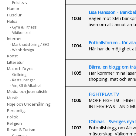
- Friluftsliv
Humor
Lisa Hansson - Bänkba
Husdjur
1003
Vägen mot SM i bänkpre
Hälsa
även om allt annat än t
- Gym & Fitness
- Viktkontroll
Internet
Fotbollsforum - för alla
- Marknadsföring / SEO
1004
Här har du möjlighet at
- Webbdesign
Konst
Litteratur
Bärra, en blogg om trä
Mat och Dryck
1005
Här kommer mina läsare
- Grillning
shopping, mat och annat
- Restauranger
- Vin, Öl & Alkohol
Media och Journalistik
FIGHTPLAY.TV
Musik
1006
MORE FIGHTS! - FIGHT
Nöje och Underhållning
INTERVIEWS - AND M
Personligt
Politik
tObiaas - Sveriges nya 
Religion
1007
Fotbollsblogg om Allsve
Resor & Turism
mästerskap. Välkommen t
- Camping