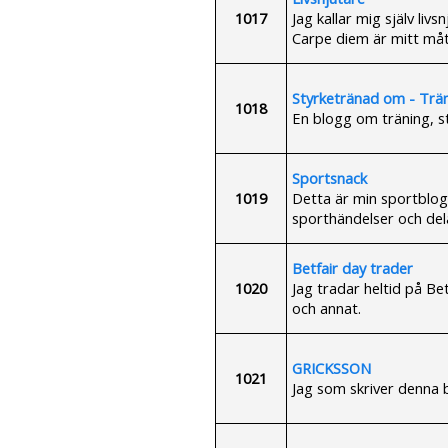
1017
Jag kallar mig själv liv
Carpe diem är mitt måt
Styrketränad om - Trän
1018
En blogg om träning, st
Sportsnack
1019
Detta är min sportblog
sporthändelser och del
Betfair day trader
1020
Jag tradar heltid på Be
och annat.
GRICKSSON
1021
Jag som skriver denna 