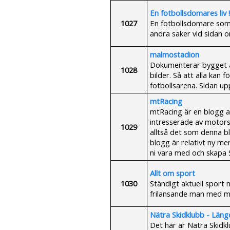
En fotbollsdomares liv !
1027
En fotbollsdomare som r
andra saker vid sidan 
malmostadion
Dokumenterar bygget 
1028
bilder. Så att alla kan
fotbollsarena. Sidan up
mtRacing
mtRacing är en blogg 
intresserade av motorsp
1029
alltså det som denna 
blogg är relativt ny men
ni vara med och skapa
Allt om sport
1030
Ständigt aktuell sport 
frilansande man med må
Nätra Skidklubb - Läng
Det här är Nätra Skidkl