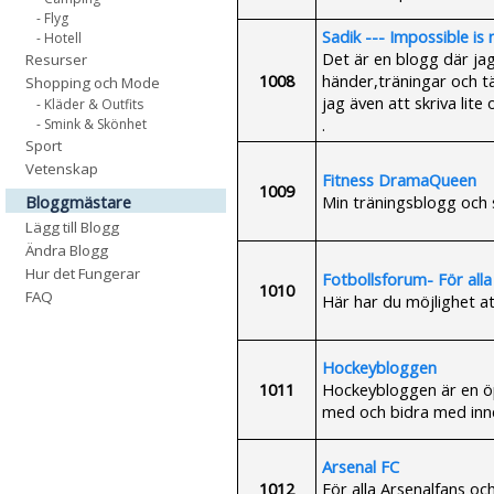
- Flyg
Sadik --- Impossible is
- Hotell
Det är en blogg där ja
Resurser
1008
händer,träningar och t
Shopping och Mode
jag även att skriva lit
- Kläder & Outfits
.
- Smink & Skönhet
Sport
Vetenskap
Fitness DramaQueen
1009
Min träningsblogg och s
Bloggmästare
Lägg till Blogg
Ändra Blogg
Hur det Fungerar
Fotbollsforum- För alla
1010
FAQ
Här har du möjlighet at
Hockeybloggen
1011
Hockeybloggen är en öp
med och bidra med inne
Arsenal FC
1012
För alla Arsenalfans och