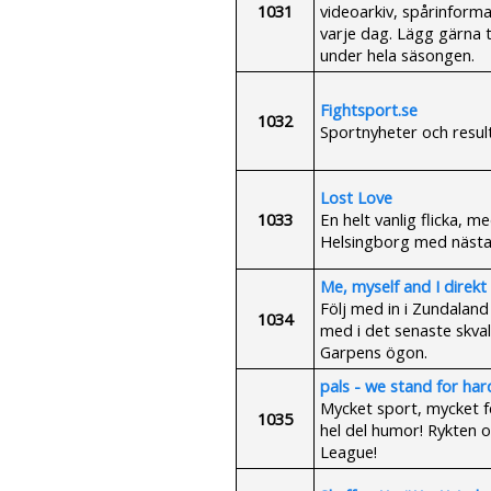
1031
videoarkiv, spårinforma
varje dag. Lägg gärna t
under hela säsongen.
Fightsport.se
1032
Sportnyheter och resul
Lost Love
1033
En helt vanlig flicka, med
Helsingborg med nästan
Me, myself and I direkt
Följ med in i Zundaland
1034
med i det senaste skval
Garpens ögon.
pals - we stand for har
Mycket sport, mycket fe
1035
hel del humor! Rykten oc
League!