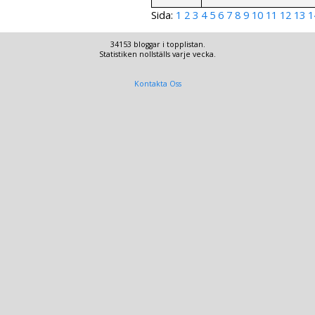
Sida:
1
2
3
4
5
6
7
8
9
10
11
12
13
1
34153 bloggar i topplistan.
Statistiken nollställs varje vecka.
Kontakta Oss