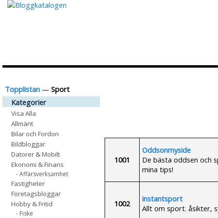
Topplistan
—
Sport
Kategorier
Visa Alla
Allmänt
Bilar och Fordon
Bildbloggar
Oddsonmyside
Datorer & Mobilt
1001
De bästa oddsen och spele
Ekonomi & Finans
mina tips!
- Affärsverksamhet
Fastigheter
Företagsbloggar
instantsport
1002
Hobby & Fritid
Allt om sport. åsikter,
- Fiske