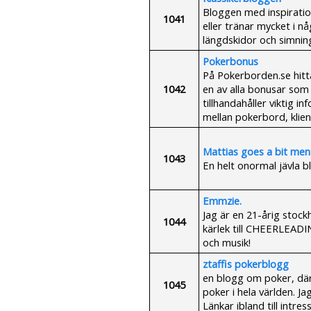
Bloggen med inspiration
1041
eller tränar mycket i nå
längdskidor och simning
Pokerbonus
På Pokerborden.se hitta
1042
en av alla bonusar som f
tillhandahåller viktig i
mellan pokerbord, klien
Mattias goes a bit men
1043
En helt onormal jävla b
Emmzie.
Jag är en 21-årig stoc
1044
kärlek till CHEERLEADI
och musik!
ztaffis pokerblogg
en blogg om poker, där
1045
poker i hela världen. Ja
Länkar ibland till intres