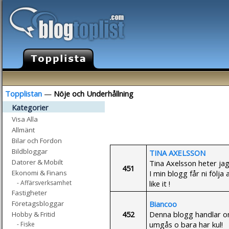
Topplistan
—
Nöje och Underhållning
Kategorier
Visa Alla
Allmänt
Bilar och Fordon
Bildbloggar
TINA AXELSSON
Datorer & Mobilt
Tina Axelsson heter jag
451
I min blogg får ni följa a
Ekonomi & Finans
like it !
- Affärsverksamhet
Fastigheter
Biancoo
Företagsbloggar
452
Denna blogg handlar om
Hobby & Fritid
umgås o bara har kul!
- Fiske