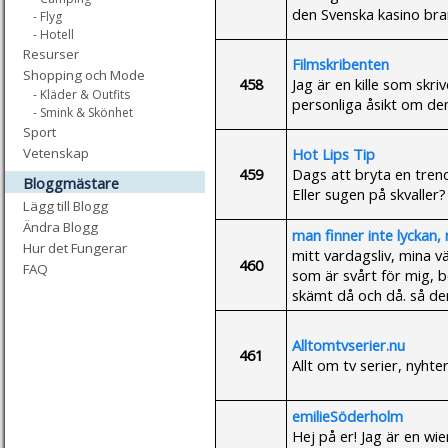
den Svenska kasino bra
- Flyg
- Hotell
Resurser
Filmskribenten
Shopping och Mode
458
Jag är en kille som skr
- Kläder & Outfits
personliga åsikt om de
- Smink & Skönhet
Sport
Hot Lips Tip
Vetenskap
459
Dags att bryta en trend
Bloggmästare
Eller sugen på skvaller?
Lägg till Blogg
Ändra Blogg
man finner inte lyckan,
Hur det Fungerar
mitt vardagsliv, mina v
460
FAQ
som är svårt för mig, 
skämt då och då. så den
Alltomtvserier.nu
461
Allt om tv serier, nyhter
emilieSöderholm
Hej på er! Jag är en wier