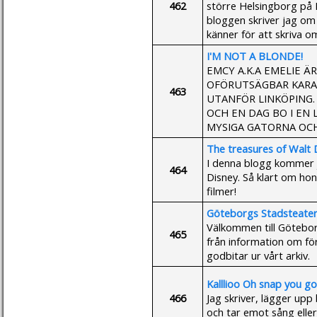
462
större Helsingborg på N
bloggen skriver jag om 
känner för att skriva o
I'M NOT A BLONDE!
EMCY A.K.A EMELIE ÄR
OFÖRUTSÄGBAR KARAT
463
UTANFÖR LINKÖPING.
OCH EN DAG BO I EN 
MYSIGA GATORNA OCH 
The treasures of Walt 
I denna blogg kommer 
464
Disney. Så klart om ho
filmer!
Göteborgs Stadsteate
Välkommen till Göteborg
465
från information om för
godbitar ur vårt arkiv.
Kalllioo Oh snap you got
466
Jag skriver, lägger upp
och tar emot sång eller