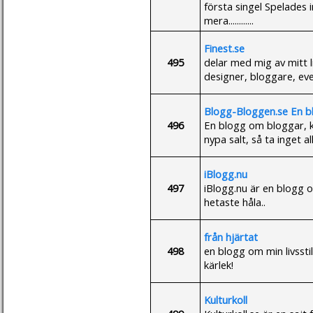
första singel Spelades in
mera............
Finest.se
495
delar med mig av mitt li
designer, bloggare, eve
Blogg-Bloggen.se En b
496
En blogg om bloggar, kä
nypa salt, så ta inget all
iBlogg.nu
497
iBlogg.nu är en blogg o
hetaste håla..
från hjärtat
498
en blogg om min livsst
kärlek!
Kulturkoll