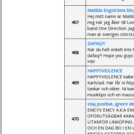
Matilda Engströms bl
Hej mitt namn är Matil
467
mig när jag åker till Lo
band One Direction. Jag
man är sveriges största f
DAFAQ?!
När du helt enkelt inte 
468
dafaq?! Hope you guys lik
HM
HAPPYVIOLENCE
HAPPYVIOLENCE kallar v
469
Karlstad. Här får ni föl
tankar och idéer. Ni ka
musiktips och en massa 
stay positive, ignore d
EMCYS EMCY A.K.A EME
OFÖRUTSÄGBAR KARAT
470
UTANFÖR LINKÖPING.
OCH EN DAG BO I EN 
MYSIGA GATORNA OCH 