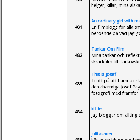
helger, killar, mina älsk
An ordinary girl with m
481
En filmblogg för alla sm
beroende på vad jag g
Tankar Om Film
482
Mina tankar och reflekti
skräckfilm till Tarkovski
This is Josef
Trött på att hamna i sk
483
den charmiga Josef Peyr
fotografi med framför a
kittie
484
Jag bloggar om allting s
julitasaner
485
här är en blogg med my