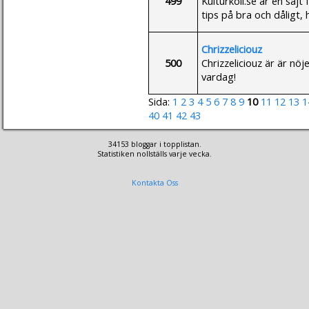
499
Kulturkoll.se är en sajt 
tips på bra och dåligt, 
Chrizzeliciouz
500
Chrizzeliciouz är är nö
vardag!
Sida:
1
2
3
4
5
6
7
8
9
10
11
12
13
1
40
41
42
43
34153 bloggar i topplistan.
Statistiken nollställs varje vecka.
Kontakta Oss