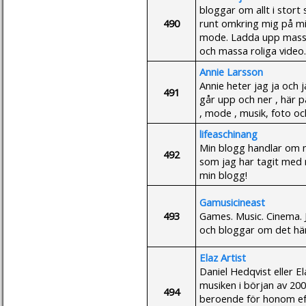
bloggar om allt i stort 
490
runt omkring mig på mi
mode. Ladda upp massa
och massa roliga video.
Annie Larsson
Annie heter jag ja och j
491
går upp och ner , här 
, mode , musik, foto oc
lifeaschinang
Min blogg handlar om m
492
som jag har tagit med 
min blogg!
Gamusicineast
493
Games. Music. Cinema. J
och bloggar om det här
Elaz Artist
Daniel Hedqvist eller 
musiken i början av 20
494
beroende för honom eft