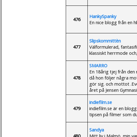
HankySpanky
476
En nice blogg från en hb
Slipskommittèn
477
Välformulerad, fantasif
klassiskt herrmode och, 
SMARRO
En 18årig tjej från den
478
då hon följer några mot
gör sig. och mottot .E
året på Jensen Gymnas
indiefilm.se
479
indiefilm.se är en blogg
tipsen på filmer som du
Sandya
480
Mitt liv i Malmö, min va