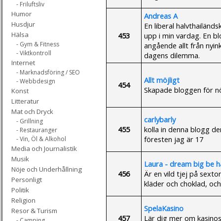
- Friluftsliv
Humor
Andreas A
Husdjur
En liberal halvthailän
Hälsa
453
upp i min vardag. En bl
- Gym & Fitness
angående allt från nyink
- Viktkontroll
dagens dilemma.
Internet
- Marknadsföring / SEO
Allt möjligt
- Webbdesign
454
Skapade bloggen för nö
Konst
Litteratur
Mat och Dryck
carlybarly
- Grillning
455
kolla in denna blogg den
- Restauranger
föresten jag är 17
- Vin, Öl & Alkohol
Media och Journalistik
Musik
Laura - dream big be 
Nöje och Underhållning
456
Är en vild tjej på sexton
Personligt
kläder och choklad, och
Politik
Religion
SpelaKasino
Resor & Turism
457
Lär dig mer om kasinos 
- Camping