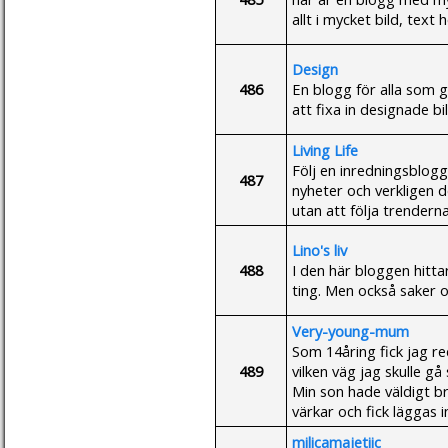
allt i mycket bild, tex
Design
486
En blogg för alla som 
att fixa in designade b
Living Life
Följ en inredningsblogg
487
nyheter och verkligen 
utan att följa trenderna
Lino's liv
488
I den här bloggen hittar
ting. Men också saker 
Very-young-mum
Som 14åring fick jag red
489
vilken väg jag skulle gå 
Min son hade väldigt b
värkar och fick läggas i
milicamajetiic