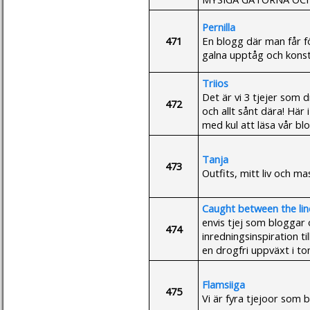
Pernilla
471
En blogg där man får fö
galna upptåg och konst
Triios
Det är vi 3 tjejer som d
472
och allt sånt dära! Här i
med kul att läsa vår bl
Tanja
473
Outfits, mitt liv och m
Caught between the lin
envis tjej som bloggar o
474
inredningsinspiration til
en drogfri uppväxt i to
Flamsiiga
475
Vi är fyra tjejoor som b