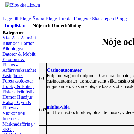
Lägg till Blogg
Ändra Blogg
Hur det Fungerar
Skapa egen Blogg
Topplistan
—
Nöje och Underhållning
Kategorier
Visa Alla
Allmänt
Nöje oc
Bilar och Fordon
Bildbloggar
Datorer & Mobilt
Ekonomi &
Finans
-
Casinoautomater
Affärsverksamhet
Följ min väg mot miljonen. Casinoautomater, 
Fastigheter
601
casinoautomater jag spelar samt vilka casino si
Företagsbloggar
erbjudanden. Casinoslots, de bästa slotts maski
Hobby & Fritid
-
Fiske
- Friluftsliv
Humor
Husdjur
Hälsa
- Gym &
minha-vida
Fitness
-
602
mitt liv i text och bilder, plus lite musik, videos
Viktkontroll
Internet
-
Marknadsföring /
SEO
-