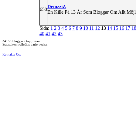
DemzziZ
650
En Kille På 13 År Som Bloggar Om Allt Möjli
Sida:
1
2
3
4
5
6
7
8
9
10
11
12
13
14
15
16
17
1
40
41
42
43
34153 bloggar i topplistan.
Statistiken nollställs varje vecka.
Kontakta Oss