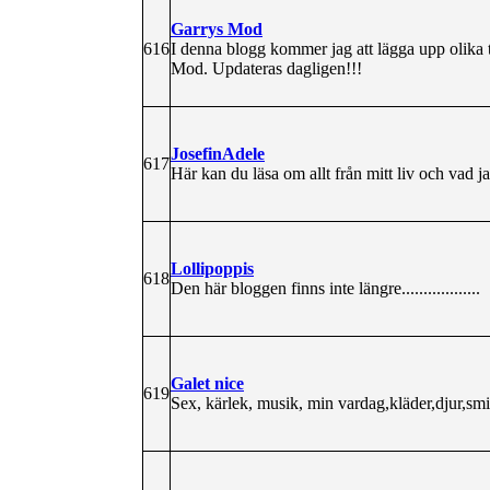
Garrys Mod
616
I denna blogg kommer jag att lägga upp olika 
Mod. Updateras dagligen!!!
JosefinAdele
617
Här kan du läsa om allt från mitt liv och vad j
Lollipoppis
618
Den här bloggen finns inte längre..................
Galet nice
619
Sex, kärlek, musik, min vardag,kläder,djur,sm