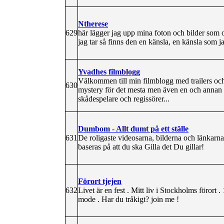
Ntherese
629
här lägger jag upp mina foton och bilder som oft
jag tar så finns den en känsla, en känsla som ja
Yvadhes filmblogg
Välkommen till min filmblogg med trailers och 
630
mystery för det mesta men även en och annan 
skådespelare och regissörer...
Dumbom - Allt dumt på ett ställe
631
De roligaste videosarna, bilderna och länkarna p
baseras på att du ska Gilla det Du gillar!
Förort tjejen
632
Livet är en fest . Mitt liv i Stockholms förort .
mode . Har du tråkigt? join me !