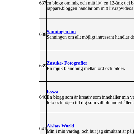
637
en blogg om mig och mitt liv! en 12-årig tjej
rappare.bloggen handlar om mitt liv,rapvideos
Sanningen om
638
Sanningen om allt möjligt intressant handlar 
Zasuke- Fotografier
639
En mjuk blandning mellan ord och bilder.
Isssza
640
En blogg som är kreativ som innehåller min
foto och nöjen till dig som vill bli underhållen.
Aishas World
641
Min i min vardag, och hur jag simultant är på j