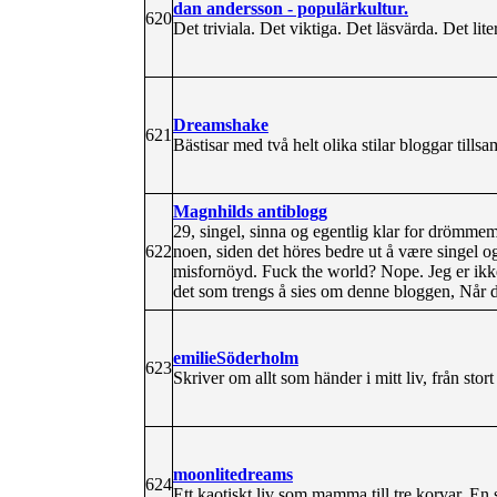
dan andersson - populärkultur.
620
Det triviala. Det viktiga. Det läsvärda. Det lite
Dreamshake
621
Bästisar med två helt olika stilar bloggar tills
Magnhilds antiblogg
29, singel, sinna og egentlig klar for drömmema
622
noen, siden det höres bedre ut å være singel o
misfornöyd. Fuck the world? Nope. Jeg er ikke
det som trengs å sies om denne bloggen, Når du
emilieSöderholm
623
Skriver om allt som händer i mitt liv, från stort t
moonlitedreams
624
Ett kaotiskt liv som mamma till tre korvar. En 