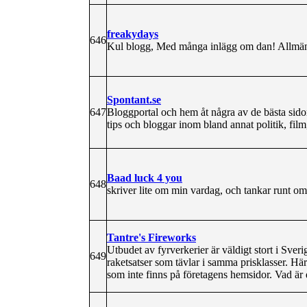
freakydays
646
Kul blogg, Med många inlägg om dan! Allmä
Spontant.se
647
Bloggportal och hem åt några av de bästa sidorn
tips och bloggar inom bland annat politik, film
Baad luck 4 you
648
skriver lite om min vardag, och tankar runt omk
Tantre's Fireworks
Utbudet av fyrverkerier är väldigt stort i Sver
649
raketsatser som tävlar i samma prisklasser. Här
som inte finns på företagens hemsidor. Vad är 