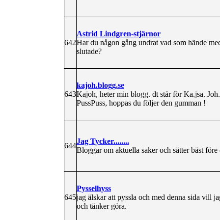
Astrid Lindgren-stjärnor
642
Har du någon gång undrat vad som hände med a
slutade?
kajoh.blogg.se
643
Kajoh, heter min blogg. dt står för Ka.jsa. Jo
PussPuss, hoppas du följer den gumman !
Jag Tycker........
644
Bloggar om aktuella saker och sätter bäst före
Pysselhyss
645
jag älskar att pyssla och med denna sida vill j
och tänker göra.