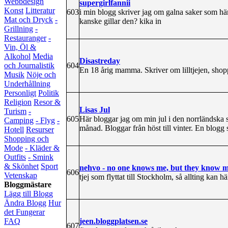
Webbdesign
supergirlfannii
Konst
Litteratur
603
i min blogg skriver jag om galna saker som h
Mat och Dryck
-
kanske gillar den? kika in
Grillning
-
Restauranger
-
Vin, Öl &
Alkohol
Media
Disastreday
604
och Journalistik
En 18 årig mamma. Skriver om lilltjejen, sho
Musik
Nöje och
Underhållning
Personligt
Politik
Religion
Resor &
Lisas Jul
Turism
-
605
Här bloggar jag om min jul i den norrländska 
Camping
- Flyg
-
månad. Bloggar från höst till vinter. En blogg 
Hotell
Resurser
Shopping och
Mode
- Kläder &
Outfits
- Smink
& Skönhet
Sport
nehvo - no one knows me, but they know 
606
Vetenskap
tjej som flyttat till Stockholm, så allting kan hä
Bloggmästare
Lägg till Blogg
Ändra Blogg
Hur
det Fungerar
jeen.bloggplatsen.se
FAQ
607