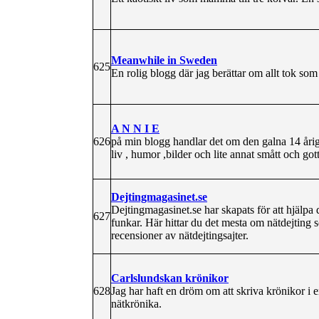
Meanwhile in Sweden
625
En rolig blogg där jag berättar om allt tok s
A N N I E
626
på min blogg handlar det om den galna 14 årig
liv , humor ,bilder och lite annat smått och gott
Dejtingmagasinet.se
Dejtingmagasinet.se har skapats för att hjälpa d
627
funkar. Här hittar du det mesta om nätdejting s
recensioner av nätdejtingsajter.
Carlslundskan krönikor
628
Jag har haft en dröm om att skriva krönikor i e
nätkrönika.