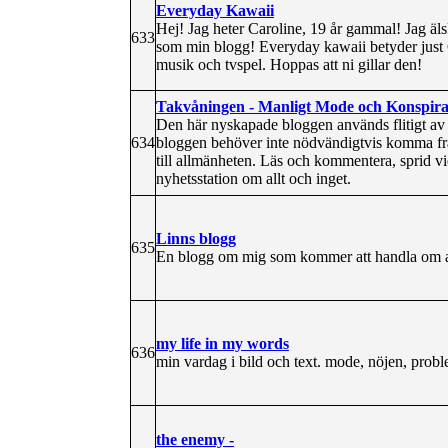
Everyday Kawaii
Hej! Jag heter Caroline, 19 år gammal! Jag älskar
633
som min blogg! Everyday kawaii betyder just Gu
musik och tvspel. Hoppas att ni gillar den!
Takvåningen - Manligt Mode och Konspirat
Den här nyskapade bloggen används flitigt av t
634
bloggen behöver inte nödvändigtvis komma frå
till allmänheten. Läs och kommentera, sprid vi
nyhetsstation om allt och inget.
Linns blogg
635
En blogg om mig som kommer att handla om all
my life in my words
636
min vardag i bild och text. mode, nöjen, prob
the enemy -