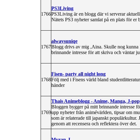
PS3Living
1766
PS3Living är en blogg där vi serverar aktuella
Nätets PS3 nyheter samlat på en plats för er
alwaysuniqe
1767
Blogg drivs av mig ,Aina. Skulle nog kunna k
brinnande intresse för att skriva och väntar ju
Fisen- party all night long
1768
Följ med i Fisens värld bland studentlitterat
händer
Thais Animeblogg - Anime, Manga, J-pop,
Bloggen bygger på mitt brinnande intresse fö
1769
upp nyheter från animévärlden, tipsar om mu
som är relaterade till japanskt populärkultur
genom att recensera och reflektera över det.
Myran. L