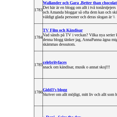
Wallander och Gara .Better than chocolat
Det här är en blogg om allt i två tonårstjejers
1783
och Amanda bloggar så ofta dem kan och ski
väldigt glada personer och deras slogan är \\
TV Film och Kändisar
Vad sänds på TV i veckan? Vilka nya serier k
1784
denna blogg tänker jag, AnnaPanna ägna mig o
skämmas dessutom.
celebrityfaces
1785
snack om kändisar, musik o annat skoj!!!
Gidd3's blogg
1786
Skriver om allt möjligt, mitt liv och allt som 