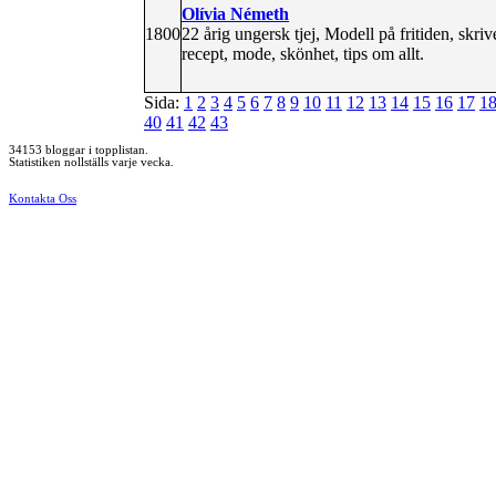
Olívia Németh
1800
22 årig ungersk tjej, Modell på fritiden, skr
recept, mode, skönhet, tips om allt.
Sida:
1
2
3
4
5
6
7
8
9
10
11
12
13
14
15
16
17
1
40
41
42
43
34153 bloggar i topplistan.
Statistiken nollställs varje vecka.
Kontakta Oss