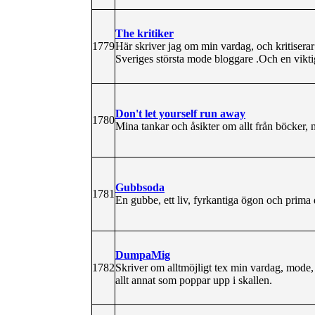
The kritiker
1779
Här skriver jag om min vardag, och kritisera
Sveriges största mode bloggare .Och en vikti
Don't let yourself run away
1780
Mina tankar och åsikter om allt från böcker, mu
Gubbsoda
1781
En gubbe, ett liv, fyrkantiga ögon och prima 
DumpaMig
1782
Skriver om alltmöjligt tex min vardag, mode,
allt annat som poppar upp i skallen.