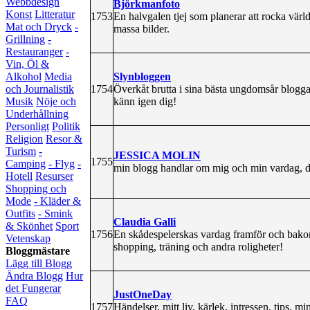
Webbdesign
Björkmanfoto
Konst
Litteratur
1753
En halvgalen tjej som planerar att rocka värld
Mat och Dryck
-
massa bilder.
Grillning
-
Restauranger
-
Vin, Öl &
Slynbloggen
Alkohol
Media
1754
Överkåt brutta i sina bästa ungdomsår blogga
och Journalistik
känn igen dig!
Musik
Nöje och
Underhållning
Personligt
Politik
Religion
Resor &
Turism
-
JESSICA MOLIN
1755
Camping
- Flyg
-
min blogg handlar om mig och min vardag, där
Hotell
Resurser
Shopping och
Mode
- Kläder &
Outfits
- Smink
Claudia Galli
& Skönhet
Sport
1756
En skådespelerskas vardag framför och bako
Vetenskap
shopping, träning och andra roligheter!
Bloggmästare
Lägg till Blogg
Ändra Blogg
Hur
det Fungerar
JustOneDay
FAQ
1757
Händelser, mitt liv, kärlek, intressen, tips, 