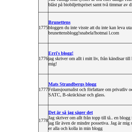
blåst på biobiljettspriset samt två timmar av d
Brunettens
1775
bloggen du inte visste att du inte kan leva u
brunettensblogg!snabela!hotmai l.com
Erri's blogg!
1776
jag skriver om allt i mitt liv, från kändisar ti
mig!
Mats Strandbergs blogg
1777
Frilansjournalist och författare om privatliv
SATC, B-skräckisar och glass.
Det är så jag säger det
Jag skriver om allt från topp till tå.. en blog
1778
jag får även de mindre possetiva. Jag är mig 
er alla och kolla in min blogg