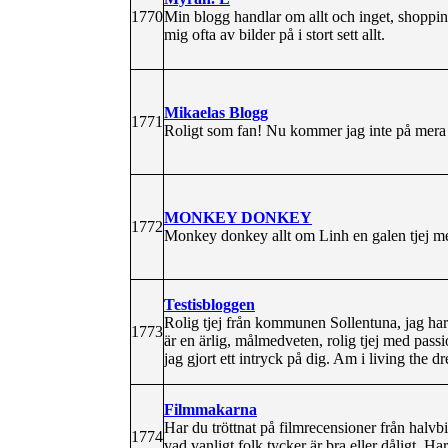
1770
Min blogg handlar om allt och inget, shoppi
mig ofta av bilder på i stort sett allt.
Mikaelas Blogg
1771
Roligt som fan! Nu kommer jag inte på mera s
MONKEY DONKEY
1772
Monkey donkey allt om Linh en galen tjej med
Testisbloggen
Rolig tjej från kommunen Sollentuna, jag har j
1773
är en ärlig, målmedveten, rolig tjej med passi
jag gjort ett intryck på dig. Am i living the
Filmmakarna
Har du tröttnat på filmrecensioner från halvbi
1774
vad vanligt folk tycker är bra eller dåligt. Ha