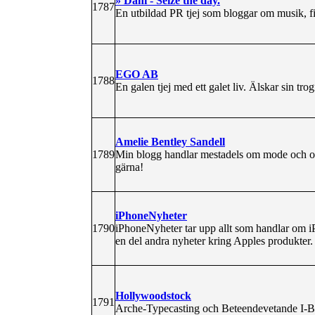
» Dani - Seize the day.
1787
En utbildad PR tjej som bloggar om musik, fi
EGO AB
1788
En galen tjej med ett galet liv. Älskar sin tro
Amelie Bentley Sandell
1789
Min blogg handlar mestadels om mode och o
gärna!
iPhoneNyheter
1790
iPhoneNyheter tar upp allt som handlar om iP
en del andra nyheter kring Apples produkter.
Hollywoodstock
1791
Arche-Typecasting och Beteendevetande I-Bl