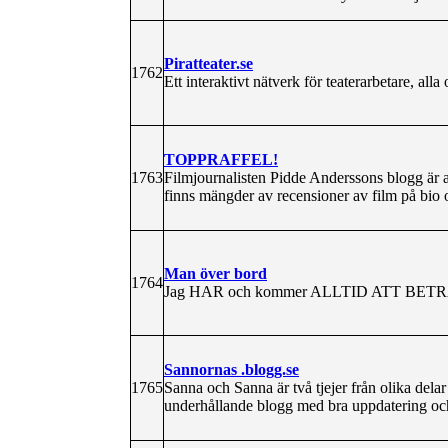
Piratteater.se
1762
Ett interaktivt nätverk för teaterarbetare, alla
TOPPRAFFEL!
1763
Filmjournalisten Pidde Anderssons blogg är 
finns mängder av recensioner av film på bi
Man över bord
1764
Jag HAR och kommer ALLTID ATT BETR
Sannornas .blogg.se
1765
Sanna och Sanna är två tjejer från olika del
underhållande blogg med bra uppdatering oc