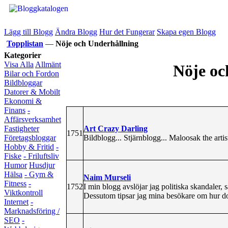
Lägg till Blogg
Ändra Blogg
Hur det Fungerar
Skapa egen Blogg
Topplistan
—
Nöje och Underhållning
Kategorier
Visa Alla
Allmänt
Nöje oc
Bilar och Fordon
Bildbloggar
Datorer & Mobilt
Ekonomi &
Finans
-
Affärsverksamhet
Art Crazy Darling
Fastigheter
1751
Bildblogg... Stjärnblogg... Maloosak the artist
Företagsbloggar
Hobby & Fritid
-
Fiske
- Friluftsliv
Humor
Husdjur
Hälsa
- Gym &
Naim Murseli
Fitness
-
1752
I min blogg avslöjar jag politiska skandaler, s
Viktkontroll
Dessutom tipsar jag mina besökare om hur do
Internet
-
Marknadsföring /
SEO
-