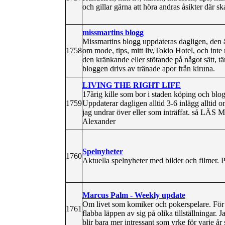
och gillar gärna att höra andras åsikter där s
missmartins blogg
Missmartins blogg uppdateras dagligen, den 
1758
om mode, tips, mitt liv,Tokio Hotel, och inte
den kränkande eller stötande på något sätt, tän
bloggen drivs av tränade apor från kiruna.
LIVING THE RIGHT LIFE
17årig kille som bor i staden köping och blo
1759
Uppdaterar dagligen alltid 3-6 inlägg alltid om
jag undrar över eller som inträffat. så LÄS
Alexander
Spelnyheter
1760
Aktuella spelnyheter med bilder och filmer
Marcus Palm - Weekly update
Om livet som komiker och pokerspelare. För det
1761
flabba läppen av sig på olika tillställningar.
blir bara mer intressant som yrke för varje år