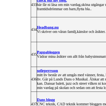
check out my blog.
433
här får ni läsa om min vardag,sköna utgångar
framtidsdrömmar om barn,flytta bla..
Headbang.nu
434
Vi skriver om våran familj,känslor och åsikter.
Pappabloggen
435
Vädrar mina åsikter om allt från babysimsmamm
sofieperrsson
mitt liv består av att umgås med vänner, festa, 
436
liv. Går på Lunds Dans o Musikal. Älskar att s
kan. Dansar balett, jazz och street vilken ni 
min vardag på skolan och sedan om att festa lo
Dans blogg
437
CNC teknik, CAD teknik kommer bloggen mest