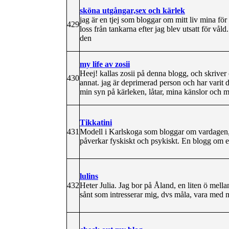
sköna utgångar,sex och kärlek
jag är en tjej som bloggar om mitt liv mina fö
429
loss från tankarna efter jag blev utsatt för våld
den
my life av zosii
Heej! kallas zosii på denna blogg, och skriver
430
annat. jag är deprimerad person och har varit d
min syn på kärleken, låtar, mina känslor och 
Tikkatini
431
Modell i Karlskoga som bloggar om vardagen, 
påverkar fyskiskt och psykiskt. En blogg om en 
lulins
432
Heter Julia. Jag bor på Åland, en liten ö mell
sånt som intresserar mig, dvs måla, vara med 