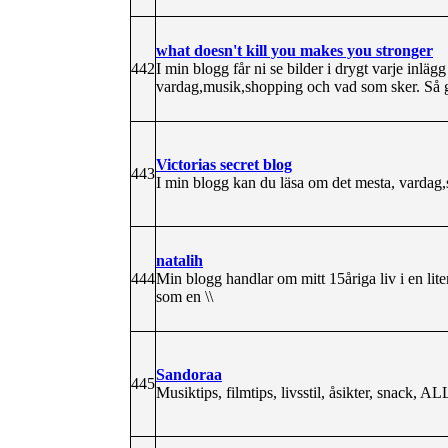
what doesn't kill you makes you stronger
442
I min blogg får ni se bilder i drygt varje inläg
vardag,musik,shopping och vad som sker. Så gl
Victorias secret blog
443
I min blogg kan du läsa om det mesta, vardag,
natalih
444
Min blogg handlar om mitt 15åriga liv i en lite
som en \\
Sandoraa
445
Musiktips, filmtips, livsstil, åsikter, snack, A