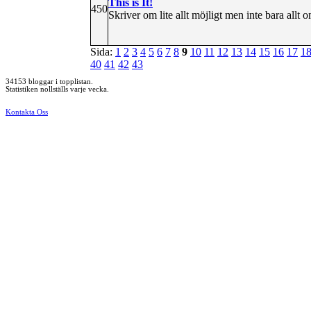
This is It!
450
Skriver om lite allt möjligt men inte bara allt o
Sida:
1
2
3
4
5
6
7
8
9
10
11
12
13
14
15
16
17
1
40
41
42
43
34153 bloggar i topplistan.
Statistiken nollställs varje vecka.
Kontakta Oss