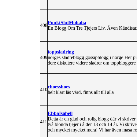
PunktSlutMohaha
408
En Blogg Om Tre Tjejers Liv. Även Kändisar
toppsladring
409
norges sladreblogg gossipblogg i norge Her pu
dere diskutere videre sladrer om toppbloggere
choesshoes
410
helt klart läs värd, finns allt till alla
EbbaIsabell
Detta är en glad och rolig blogg där vi skriver 
411
två blonda tjejer i ålder 13 och 14 år. Vi skri
och mycket mycket mera! Vi har även masa rol