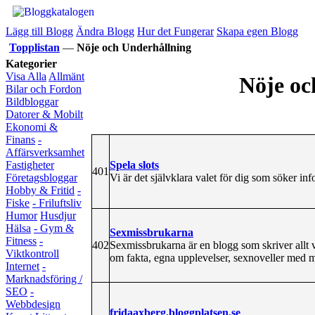
Lägg till Blogg
Ändra Blogg
Hur det Fungerar
Skapa egen Blogg
Topplistan
—
Nöje och Underhållning
Kategorier
Visa Alla
Allmänt
Nöje oc
Bilar och Fordon
Bildbloggar
Datorer & Mobilt
Ekonomi &
Finans
-
Affärsverksamhet
Spela slots
Fastigheter
401
Vi är det självklara valet för dig som söker info
Företagsbloggar
Hobby & Fritid
-
Fiske
- Friluftsliv
Humor
Husdjur
Hälsa
- Gym &
Sexmissbrukarna
Fitness
-
402
Sexmissbrukarna är en blogg som skriver allt 
Viktkontroll
om fakta, egna upplevelser, sexnoveller med 
Internet
-
Marknadsföring /
SEO
-
Webbdesign
fridaaxberg.bloggplatsen.se