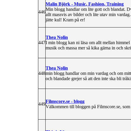
Malin Björk - Music, Fashion, Training
Min blogg handlar om lite gott och blandat. Dv
446
allt massvis av bilder och lite utav min varda
jätte kul! Kram på er!
Thea Nolin
447
I min blogg kan ni läsa om allt mellan himmel 
musik och massa mer så kika gärna in och skri
Thea Nolin
448
min blogg handlar om min vardag och om mitt 
och blandade grejer så att den inte ska bli tråki
Filmscore.se - blogg
449
Välkommen till bloggen på Filmscore.se, som 