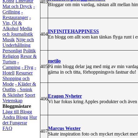
Konst
Litteratur
403
Bloggar om min vardag, nästan allt mellan him
Mat och Dryck
-
Grillning
-
Restauranger
-
Vin, Öl &
Alkohol
Media
INFINITEHAPPINESS
404
och Journalistik
En blogg om allt som kan tänkas flyga runt i 
Musik
Nöje och
Underhållning
Personligt
Politik
Religion
Resor &
metilo
Turism
-
405
På min blogg delar jag med mig av min vardag
Camping
- Flyg
-
gärna in och titta, förhoppningsvis fastnar du!
Hotell
Resurser
Shopping och
Mode
- Kläder &
Outfits
- Smink
& Skönhet
Sport
Eragon Nyheter
406
Vetenskap
Vi har fokus kring Apples produkter och även
Bloggmästare
Lägg till Blogg
Ändra Blogg
Hur
det Fungerar
Marcus Woxter
FAQ
407
Skate inspiration foto och mycket mycket mer