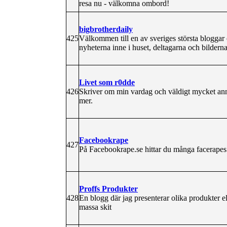
resa nu - välkomna ombord!
bigbrotherdaily
425
Välkommen till en av sveriges största blogga
nyheterna inne i huset, deltagarna och bildern
Livet som r0dde
426
Skriver om min vardag och väldigt mycket anna
mer.
Facebookrape
427
På Facebookrape.se hittar du många facerapes 
Proffs Produkter
428
En blogg där jag presenterar olika produkter el
massa skit