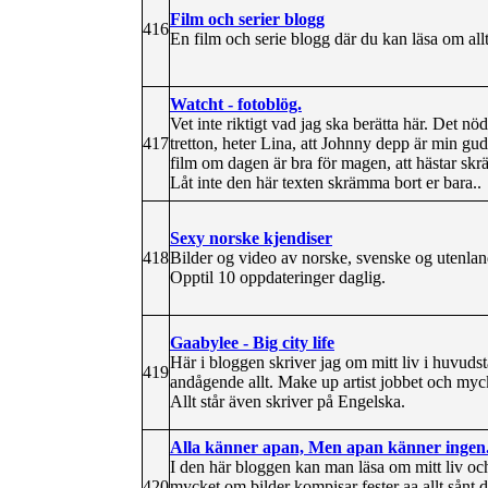
Film och serier blogg
416
En film och serie blogg där du kan läsa om allt
Watcht - fotoblög.
Vet inte riktigt vad jag ska berätta här. Det n
417
tretton, heter Lina, att Johnny depp är min gud,
film om dagen är bra för magen, att hästar skr
Låt inte den här texten skrämma bort er bara..
Sexy norske kjendiser
418
Bilder og video av norske, svenske og utenlands
Opptil 10 oppdateringer daglig.
Gaabylee - Big city life
Här i bloggen skriver jag om mitt liv i huvudst
419
andågende allt. Make up artist jobbet och myck
Allt står även skriver på Engelska.
Alla känner apan, Men apan känner ingen
I den här bloggen kan man läsa om mitt liv och
420
mycket om bilder kompisar fester aa allt sånt 