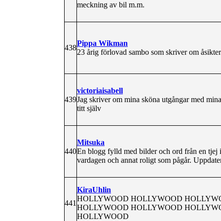
meckning av bil m.m.
Pippa Wikman
438
23 årig förlovad sambo som skriver om åsikter
victoriaisabell
439
Jag skriver om mina sköna utgångar med mina 
titt själv
Mitsuka
440
En blogg fylld med bilder och ord från en tjej
vardagen och annat roligt som pågår. Uppdate
KiraUhlin
HOLLYWOOD HOLLYWOOD HOLLYW
441
HOLLYWOOD HOLLYWOOD HOLLYW
HOLLYWOOD