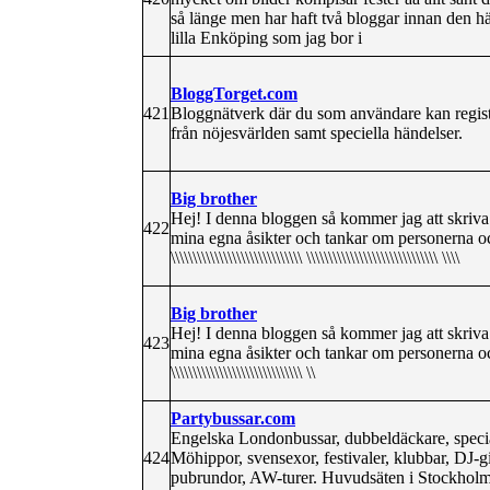
så länge men har haft två bloggar innan den hä
lilla Enköping som jag bor i
BloggTorget.com
421
Bloggnätverk där du som användare kan regist
från nöjesvärlden samt speciella händelser.
Big brother
Hej! I denna bloggen så kommer jag att skriv
422
mina egna åsikter och tankar om personerna 
\\\\\\\\\\\\\\\\\\\\\\\\\\\\\\ \\\\\\\\\\\\\\\\\\\\\\\\\\\\\\ \\\\
Big brother
Hej! I denna bloggen så kommer jag att skriv
423
mina egna åsikter och tankar om personerna 
\\\\\\\\\\\\\\\\\\\\\\\\\\\\\\ \\
Partybussar.com
Engelska Londonbussar, dubbeldäckare, specia
424
Möhippor, svensexor, festivaler, klubbar, DJ-gig
pubrundor, AW-turer. Huvudsäten i Stockholm