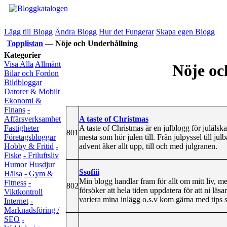
Lägg till Blogg
Ändra Blogg
Hur det Fungerar
Skapa egen Blogg
Topplistan
—
Nöje och Underhållning
Kategorier
Visa Alla
Allmänt
Nöje oc
Bilar och Fordon
Bildbloggar
Datorer & Mobilt
Ekonomi &
Finans
-
A taste of Christmas
Affärsverksamhet
A taste of Christmas är en julblogg för juläls
Fastigheter
801
mesta som hör julen till. Från julpyssel till ju
Företagsbloggar
advent åker allt upp, till och med julgranen.
Hobby & Fritid
-
Fiske
- Friluftsliv
Humor
Husdjur
Ssofiii
Hälsa
- Gym &
Min blogg handlar fram för allt om mitt liv, m
Fitness
-
802
försöker att hela tiden uppdatera för att ni läs
Viktkontroll
variera mina inlägg o.s.v kom gärna med tips so
Internet
-
Marknadsföring /
SEO
-