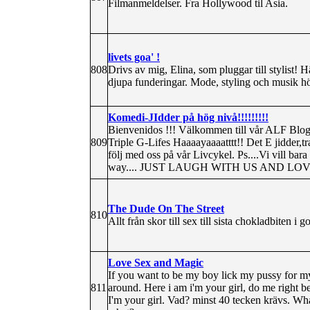
Filmanmeldelser. Fra Hollywood til Asia.
livets goa' !
808
Drivs av mig, Elina, som pluggar till stylist! Hä
djupa funderingar. Mode, styling och musik hö
Komedi-JIdder på hög nivå!!!!!!!!!
Bienvenidos !!! Välkommen till vår ALF Blogg,
809
Triple G-Lifes Haaaayaaaatttt!! Det E jidder,tr
följ med oss på vår Livcykel. Ps....Vi vill bara
way.... JUST LAUGH WITH US AND LOVE
The Dude On The Street
810
Allt från skor till sex till sista chokladbiten i 
Love Sex and Magic
If you want to be my boy lick my pussy for my j
811
around. Here i am i'm your girl, do me right b
I'm your girl. Vad? minst 40 tecken krävs. Wha