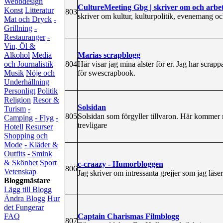
Webbdesign
CultureMeeting Gbg | skriver om och arbe
Konst
Litteratur
803
skriver om kultur, kulturpolitik, evenemang och
Mat och Dryck
-
Grillning
-
Restauranger
-
Vin, Öl &
Marias scrapblogg
Alkohol
Media
804
Här visar jag mina alster för er. Jag har scrap
och Journalistik
för swescrapbook.
Musik
Nöje och
Underhållning
Personligt
Politik
Religion
Resor &
Solsidan
Turism
-
805
Solsidan som förgyller tillvaron. Här kommer n
Camping
- Flyg
-
trevligare
Hotell
Resurser
Shopping och
Mode
- Kläder &
Outfits
- Smink
& Skönhet
Sport
c-craazy - Humorbloggen
806
Vetenskap
Jag skriver om intressanta grejjer som jag läser
Bloggmästare
Lägg till Blogg
Ändra Blogg
Hur
det Fungerar
Captain Charismas Filmblogg
FAQ
807