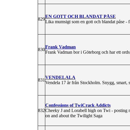
EN GOTT OCH BLANDAT PÅSE
829
Lika mumsigt som en gott och blandat påse - f
Frank Vadman
830
Frank Vadman bor i Göteborg och har ett ordspr
VENDELALA
831
Vendela 17 år från Stockholm. Snygg, smart, se
Confessions of TwiCrack Addicts
832
Cheeky J and Lorabell high on Twi - posting n
on and about the Twilight Saga