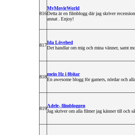
MyMovieWorld
816
Detta är en filmblogg där jag skriver recension
annat . Enjoy!
Ida Lövehed
817
Det handlar om mig och mina vänner, samt mo
mein Hz i 8bitar
818
En awesome blogg för gamers, nördar och alla w
Adele- filmbloggen
819
Jag skriver om alla filmer jag känner till och så