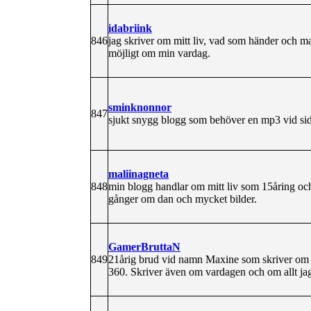
idabriink
846
jag skriver om mitt liv, vad som händer och ma
möjligt om min vardag.
sminknonnor
847
sjukt snygg blogg som behöver en mp3 vid si
maliinagneta
848
min blogg handlar om mitt liv som 15åring oc
gånger om dan och mycket bilder.
GamerBruttaN
849
21årig brud vid namn Maxine som skriver om si
360. Skriver även om vardagen och om allt jag 