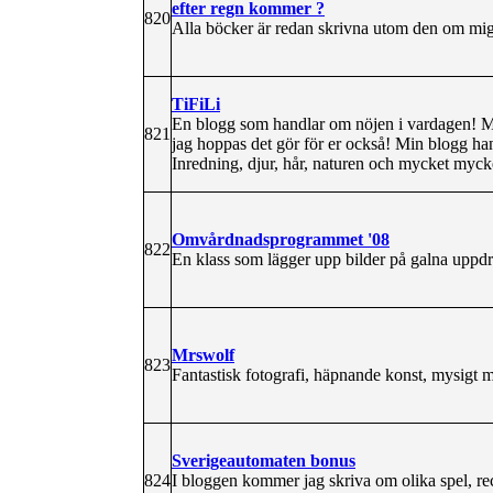
efter regn kommer ?
820
Alla böcker är redan skrivna utom den om mig
TiFiLi
En blogg som handlar om nöjen i vardagen! Min
821
jag hoppas det gör för er också! Min blogg ha
Inredning, djur, hår, naturen och mycket mycke
Omvårdnadsprogrammet '08
822
En klass som lägger upp bilder på galna uppd
Mrswolf
823
Fantastisk fotografi, häpnande konst, mysigt m
Sverigeautomaten bonus
824
I bloggen kommer jag skriva om olika spel, re