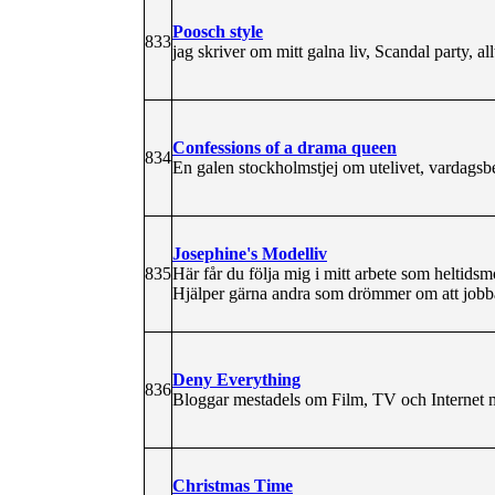
Poosch style
833
jag skriver om mitt galna liv, Scandal party, all
Confessions of a drama queen
834
En galen stockholmstjej om utelivet, vardagsbet
Josephine's Modelliv
835
Här får du följa mig i mitt arbete som heltidsmo
Hjälper gärna andra som drömmer om att jobba
Deny Everything
836
Bloggar mestadels om Film, TV och Internet m
Christmas Time