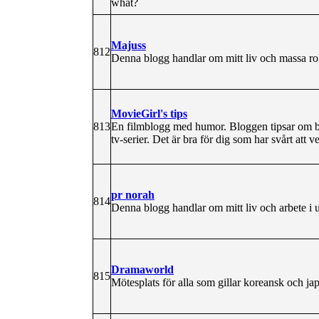
what?
Majuss
812
Denna blogg handlar om mitt liv och massa ro
MovieGirl's tips
813
En filmblogg med humor. Bloggen tipsar om bra
tv-serier. Det är bra för dig som har svårt att v
pr norah
814
Denna blogg handlar om mitt liv och arbete i
Dramaworld
815
Mötesplats för alla som gillar koreansk och j