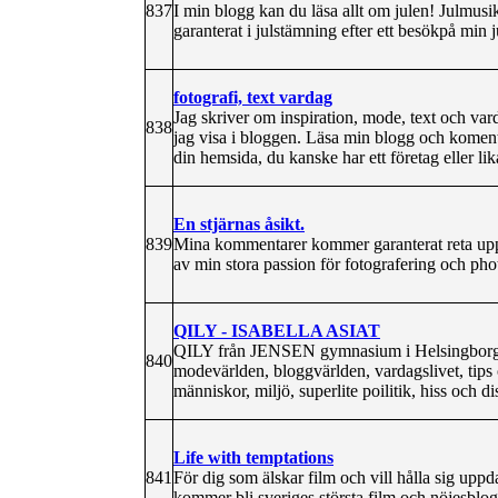
837
I min blogg kan du läsa allt om julen! Julmusi
garanterat i julstämning efter ett besökpå min 
fotografi, text vardag
Jag skriver om inspiration, mode, text och vard
838
jag visa i bloggen. Läsa min blogg och komentera
din hemsida, du kanske har ett företag eller l
En stjärnas åsikt.
839
Mina kommentarer kommer garanterat reta upp d
av min stora passion för fotografering och ph
QILY - ISABELLA ASIAT
QILY från JENSEN gymnasium i Helsingborg dr
840
modevärlden, bloggvärlden, vardagslivet, tips 
människor, miljö, superlite poilitik, hiss och di
Life with temptations
841
För dig som älskar film och vill hålla sig up
kommer bli sveriges största film och nöjesblo