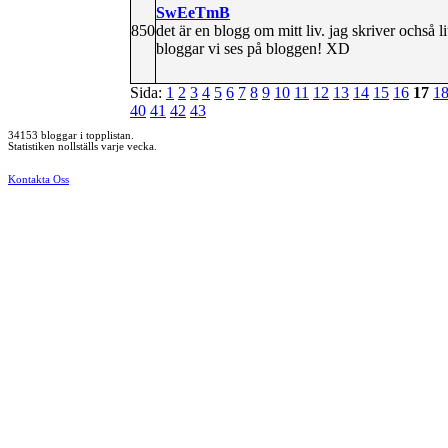
SwEeTmB
850
det är en blogg om mitt liv. jag skriver ochså 
bloggar vi ses på bloggen! XD
Sida:
1
2
3
4
5
6
7
8
9
10
11
12
13
14
15
16
17
1
40
41
42
43
34153 bloggar i topplistan.
Statistiken nollställs varje vecka.
Kontakta Oss