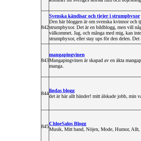
Svenska kändisar och tjejer i strumpbyxor
Den här bloggen är om svenska kvinnor och tjeje
842
strumpbyxor. Det är en bildblogg, men vill nå
välkommet. Jag, och många med mig, kan inte t
strumpbyxor, eller stay ups för den delen. Det ä
mangapingvinen
843
Mangapingvinen är skapad av en äkta mangapi
manga.
lindas blogg
844
det är här allt händer! mitt älskade jobb, min 
ChloeSalos Blogg
845
Musik, Mitt band, Nöjen, Mode, Humor, Allt