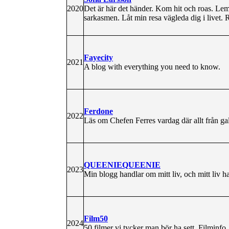
2020
Det är här det händer. Kom hit och roas. Lem
sarkasmen. Låt min resa vägleda dig i livet. R
Fayecity
2021
A blog with everything you need to know.
Ferdone
2022
Läs om Chefen Ferres vardag där allt från gal
QUEENIEQUEENIE
2023
Min blogg handlar om mitt liv, och mitt liv h
Film50
2024
50 filmer vi tycker man bör ha sett. Filminfo