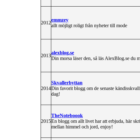
emmzey
2012
allt möjligt roligt från nyheter till mode
alexblog.se
2013
Din morsa läser den, så läs AlexBlog.se du 
Skvallerbyttan
2014
Din favorit blogg om de senaste kändisskval
dag!
TheNoteboook
2015
En blogg om allt livet har att erbjuda, här skr
mellan himmel och jord, enjoy!