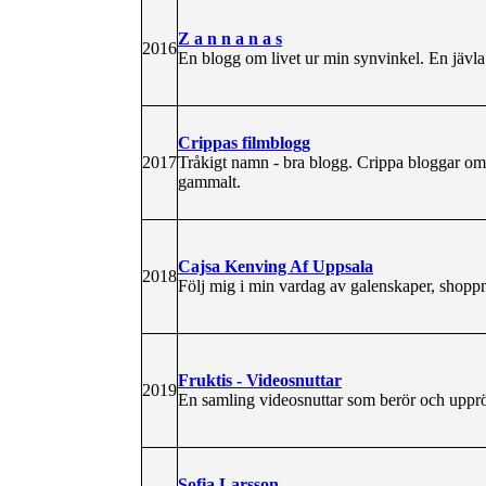
Z a n n a n a s
2016
En blogg om livet ur min synvinkel. En jävla
Crippas filmblogg
2017
Tråkigt namn - bra blogg. Crippa bloggar om fi
gammalt.
Cajsa Kenving Af Uppsala
2018
Följ mig i min vardag av galenskaper, shoppnin
Fruktis - Videosnuttar
2019
En samling videosnuttar som berör och upprö
Sofia Larsson