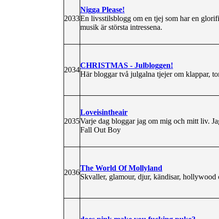
Nigga Please!
2033
En livsstilsblogg om en tjej som har en glorif
musik är största intressena.
CHRISTMAS - Julbloggen!
2034
Här bloggar två julgalna tjejer om klappar, tom
Loveisintheair
2035
Varje dag bloggar jag om mig och mitt liv. Jag 
Fall Out Boy
The World Of Mollyland
2036
Skvaller, glamour, djur, kändisar, hollywood o