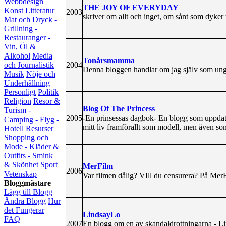
Webbdesign
THE JOY OF EVERYDAY
Konst
Litteratur
2003
skriver om allt och inget, om sånt som dyker
Mat och Dryck
-
Grillning
-
Restauranger
-
Vin, Öl &
Alkohol
Media
Tonårsmamma
2004
och Journalistik
Denna bloggen handlar om jag själv som u
Musik
Nöje och
Underhållning
Personligt
Politik
Religion
Resor &
Blog Of The Princess
Turism
-
2005
-En prinsessas dagbok- En blogg som uppdate
Camping
- Flyg
-
mitt liv framförallt som modell, men även so
Hotell
Resurser
Shopping och
Mode
- Kläder &
Outfits
- Smink
& Skönhet
Sport
MerFilm
2006
Vetenskap
Var filmen dålig? VIll du censurera? På MerF
Bloggmästare
Lägg till Blogg
Ändra Blogg
Hur
det Fungerar
LindsayLo
FAQ
2007
En blogg om en av skandaldrottningarna - L