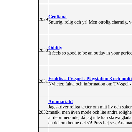
Gentiana
2029
Snurrig, rolig och yr! Men otrolig charmig, 
Oddity
2030
It feels so good to be an outlay in your perfe
Fruktis - TV-spel - Playstation 3 och multi
2031
Nyheter, fakta och information om TV-spel - 
Anamariah!
Jag skriver roliga texter om mitt liv och sak
2032
musik, men även mode och lite andra rolighete
är deprimerande, då jag inte kan skriva glada d
en del om henne också! Puss hej ses, Anamar