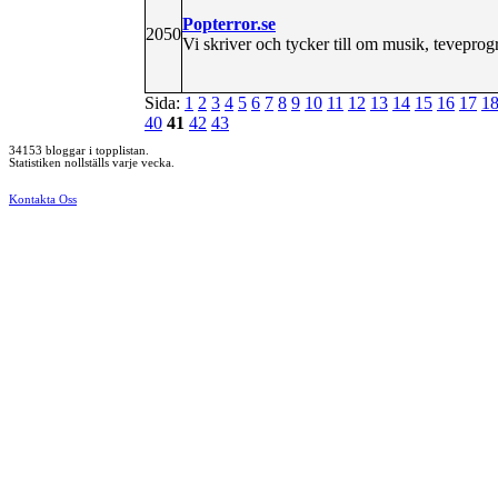
Popterror.se
2050
Vi skriver och tycker till om musik, teveprog
Sida:
1
2
3
4
5
6
7
8
9
10
11
12
13
14
15
16
17
1
40
41
42
43
34153 bloggar i topplistan.
Statistiken nollställs varje vecka.
Kontakta Oss