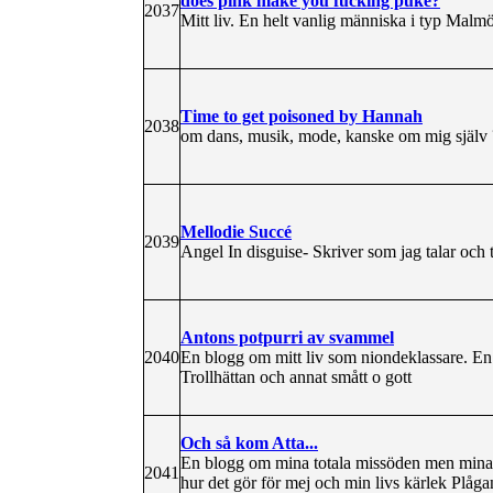
does pink make you fucking puke?
2037
Mitt liv. En helt vanlig människa i typ Malmö e
Time to get poisoned by Hannah
2038
om dans, musik, mode, kanske om mig själv ?,
Mellodie Succé
2039
Angel In disguise- Skriver som jag talar och
Antons potpurri av svammel
2040
En blogg om mitt liv som niondeklassare. En
Trollhättan och annat smått o gott
Och så kom Atta...
En blogg om mina totala missöden men mina i
2041
hur det gör för mej och min livs kärlek Plåga