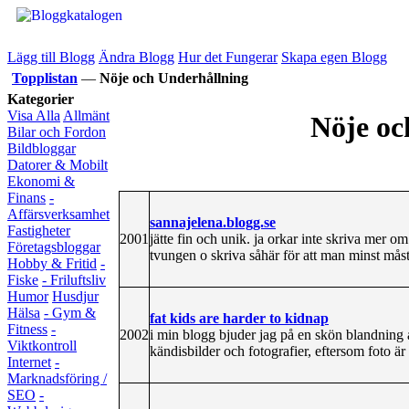
Lägg till Blogg
Ändra Blogg
Hur det Fungerar
Skapa egen Blogg
Topplistan
—
Nöje och Underhållning
Kategorier
Visa Alla
Allmänt
Nöje oc
Bilar och Fordon
Bildbloggar
Datorer & Mobilt
Ekonomi &
Finans
-
Affärsverksamhet
sannajelena.blogg.se
Fastigheter
2001
jätte fin och unik. ja orkar inte skriva mer o
Företagsbloggar
tvungen o skriva såhär för att man minst mås
Hobby & Fritid
-
Fiske
- Friluftsliv
Humor
Husdjur
Hälsa
- Gym &
fat kids are harder to kidnap
Fitness
-
2002
i min blogg bjuder jag på en skön blandning 
Viktkontroll
kändisbilder och fotografier, eftersom foto är 
Internet
-
Marknadsföring /
SEO
-