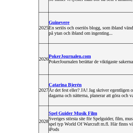
Guinevere
2025
En seriös och oseriös blogg, som ibland vänd
på ytan och ibland om ingenting...
PokerJournalen.com
2026
PokerJournalen berättar de viktigaste sakern
Catarina Bjerén
2027
Är det fest eller? JA! Jag skriver egentligen
dagarna och nätterna, planerar att göra och va
Spel Guider Musik Film
Sveriges största site för Spelguider, film, mus
2028
spel typ World Of Warcraft m.fl. Här finns vär
iPods