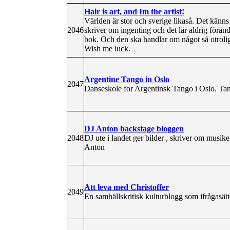
Hair is art, and Im the artist!
Världen är stor och sverige likaså. Det känns
2046
skriver om ingenting och det lär aldrig föränd
bok. Och den ska handlar om något så otrolig
Wish me luck.
Argentine Tango in Oslo
2047
Danseskole for Argentinsk Tango i Oslo. T
DJ Anton backstage bloggen
2048
DJ ute i landet ger bilder , skriver om musike
Anton
Att leva med Christoffer
2049
En samhällskritisk kulturblogg som ifrågasätt