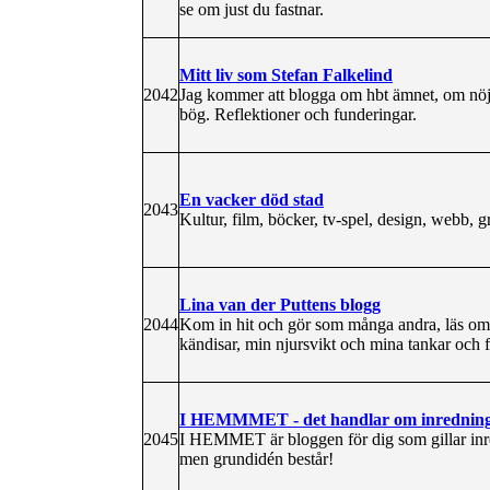
se om just du fastnar.
Mitt liv som Stefan Falkelind
2042
Jag kommer att blogga om hbt ämnet, om nöje
bög. Reflektioner och funderingar.
En vacker död stad
2043
Kultur, film, böcker, tv-spel, design, webb, g
Lina van der Puttens blogg
2044
Kom in hit och gör som många andra, läs om n
kändisar, min njursvikt och mina tankar och
I HEMMMET - det handlar om inredning
2045
I HEMMET är bloggen för dig som gillar inredn
men grundidén består!