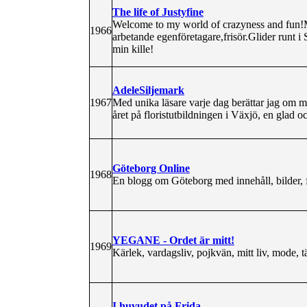
The life of Justyfine
Welcome to my world of crazyness and fun!Mi
1966
arbetande egenföretagare,frisör.Glider runt i
min kille!
AdeleSiljemark
1967
Med unika läsare varje dag berättar jag om mig
året på floristutbildningen i Växjö, en glad 
Göteborg Online
1968
En blogg om Göteborg med innehåll, bilder, fi
YEGANE - Ordet är mitt!
1969
Kärlek, vardagsliv, pojkvän, mitt liv, mode, tä
I huvudet på Frida