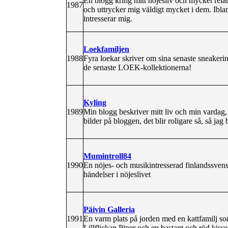
En blogg kring mitt nöjesliv och mycket relat
1987
och uttrycker mig väldigt mycket i dem. Ibl
intresserar mig.
Loekfamiljen
1988
Fyra loekar skriver om sina senaste sneakeri
de senaste LOEK-kollektionerna!
Kyling
1989
Min blogg beskriver mitt liv och min vardag, 
bilder på bloggen, det blir roligare så, så jag
Mumintroll84
1990
En nöjes- och musikintresserad finlandssvens
händelser i nöjeslivet
Päivin Galleria
1991
En varm plats på jorden med en kattfamilj s
Lillflickan Piper och en bastant och röd kiss