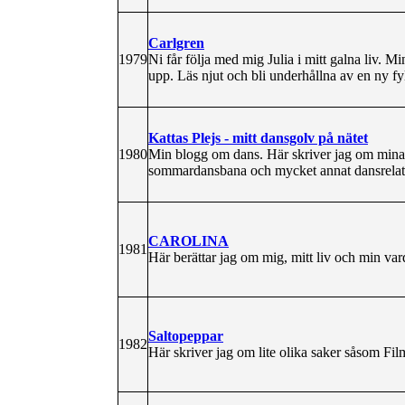
Carlgren
1979
Ni får följa med mig Julia i mitt galna liv. M
upp. Läs njut och bli underhållna av en ny fyl
Kattas Plejs - mitt dansgolv på nätet
1980
Min blogg om dans. Här skriver jag om mina 
sommardansbana och mycket annat dansrelate
CAROLINA
1981
Här berättar jag om mig, mitt liv och min var
Saltopeppar
1982
Här skriver jag om lite olika saker såsom Fi