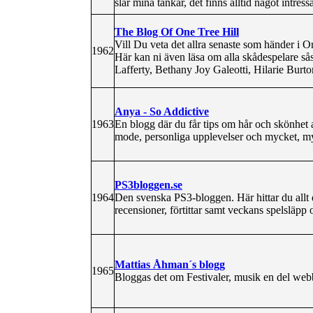
slår mina tankar, det finns alltid något intressa
The Blog Of One Tree Hill
Vill Du veta det allra senaste som händer i On
1962
Här kan ni även läsa om alla skådespelare 
Lafferty, Bethany Joy Galeotti, Hilarie Burton
Anya - So Addictive
1963
En blogg där du får tips om hår och skönhet 
mode, personliga upplevelser och mycket, m
PS3bloggen.se
1964
Den svenska PS3-bloggen. Här hittar du allt 
recensioner, förtittar samt veckans spelsläpp 
Mattias Åhman´s blogg
1965
Bloggas det om Festivaler, musik en del w