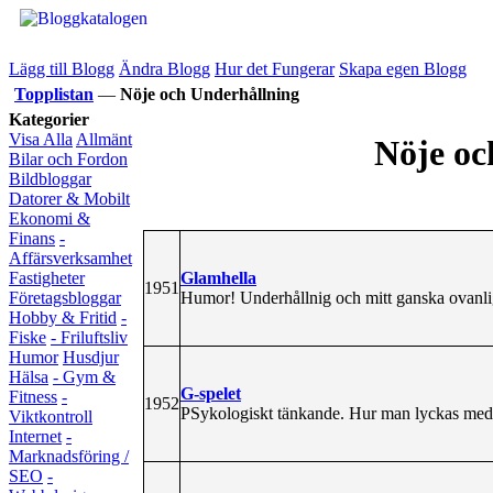
Lägg till Blogg
Ändra Blogg
Hur det Fungerar
Skapa egen Blogg
Topplistan
—
Nöje och Underhållning
Kategorier
Visa Alla
Allmänt
Nöje oc
Bilar och Fordon
Bildbloggar
Datorer & Mobilt
Ekonomi &
Finans
-
Affärsverksamhet
Glamhella
Fastigheter
1951
Humor! Underhållnig och mitt ganska ovanliga
Företagsbloggar
Hobby & Fritid
-
Fiske
- Friluftsliv
Humor
Husdjur
Hälsa
- Gym &
G-spelet
Fitness
-
1952
PSykologiskt tänkande. Hur man lyckas med ol
Viktkontroll
Internet
-
Marknadsföring /
SEO
-