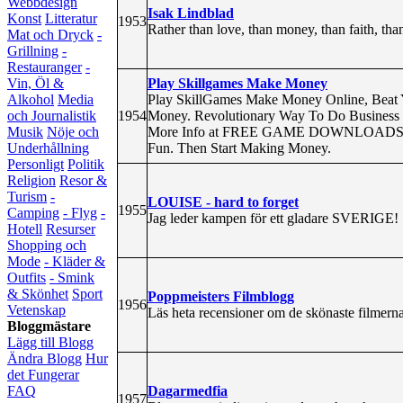
Webbdesign
Isak Lindblad
Konst
Litteratur
1953
Rather than love, than money, than faith, than
Mat och Dryck
-
Grillning
-
Restauranger
-
Play Skillgames Make Money
Vin, Öl &
Play SkillGames Make Money Online, Beat 
Alkohol
Media
1954
Money. Revolutionary Way To Do Business 
och Journalistik
More Info at FREE GAME DOWNLOADS by click
Musik
Nöje och
Fun. Then Start Making Money.
Underhållning
Personligt
Politik
Religion
Resor &
Turism
-
LOUISE - hard to forget
1955
Camping
- Flyg
-
Jag leder kampen för ett gladare SVERIGE!
Hotell
Resurser
Shopping och
Mode
- Kläder &
Outfits
- Smink
& Skönhet
Sport
Poppmeisters Filmblogg
1956
Vetenskap
Läs heta recensioner om de skönaste filmern
Bloggmästare
Lägg till Blogg
Ändra Blogg
Hur
det Fungerar
Dagarmedfia
FAQ
1957