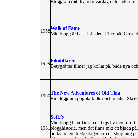
Blogg om mitt liv, min vardag och tankar m
Walk of Fame
1958
Min blogg är bäst. Läs den, Eller nåt. Great 
Filmtittaren
1959
Betygsätter filmer jag kollat på, både nya oc
The New Adventures of Old Tina
1960
En blogg om populärkultur och media. Skriv
Sofie's
Min blogg handlar om en tjejs liv i en förort u
1961
blogghistoria, men det finns mkt att bjuda p
pojkvännen, tredje dagen om en shopping på 