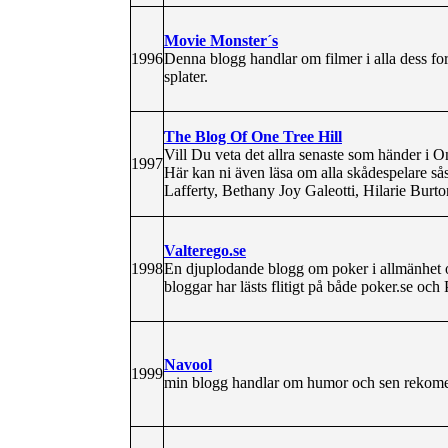
Movie Monster´s
1996
Denna blogg handlar om filmer i alla dess form
splater.
The Blog Of One Tree Hill
Vill Du veta det allra senaste som händer i On
1997
Här kan ni även läsa om alla skådespelare 
Lafferty, Bethany Joy Galeotti, Hilarie Burton
Valterego.se
1998
En djuplodande blogg om poker i allmänhet 
bloggar har lästs flitigt på både poker.se och
Navool
1999
min blogg handlar om humor och sen rekomend