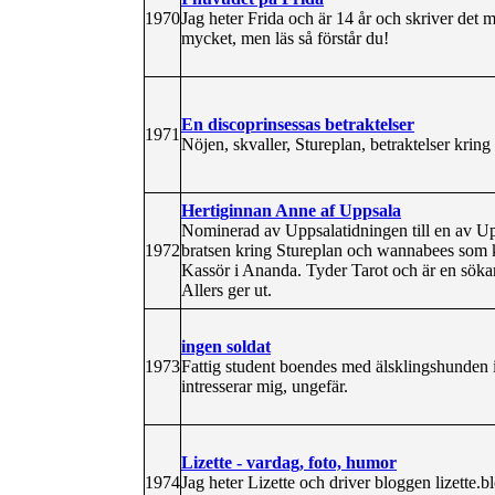
1970
Jag heter Frida och är 14 år och skriver det me
mycket, men läs så förstår du!
En discoprinsessas betraktelser
1971
Nöjen, skvaller, Stureplan, betraktelser kring 
Hertiginnan Anne af Uppsala
Nominerad av Uppsalatidningen till en av Up
1972
bratsen kring Stureplan och wannabees som 
Kassör i Ananda. Tyder Tarot och är en söka
Allers ger ut.
ingen soldat
1973
Fattig student boendes med älsklingshunden i
intresserar mig, ungefär.
Lizette - vardag, foto, humor
1974
Jag heter Lizette och driver bloggen lizette.