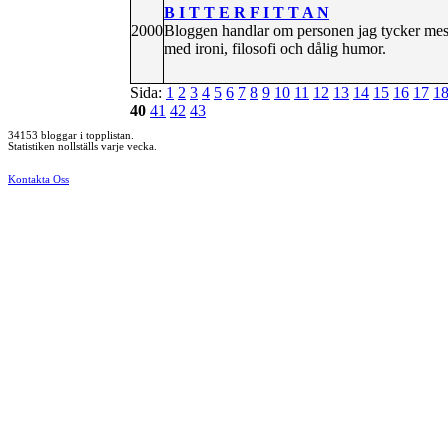
B I T T E R F I T T A N
2000
Bloggen handlar om personen jag tycker mest 
med ironi, filosofi och dålig humor.
Sida:
1
2
3
4
5
6
7
8
9
10
11
12
13
14
15
16
17
1
40
41
42
43
34153 bloggar i topplistan.
Statistiken nollställs varje vecka.
Kontakta Oss