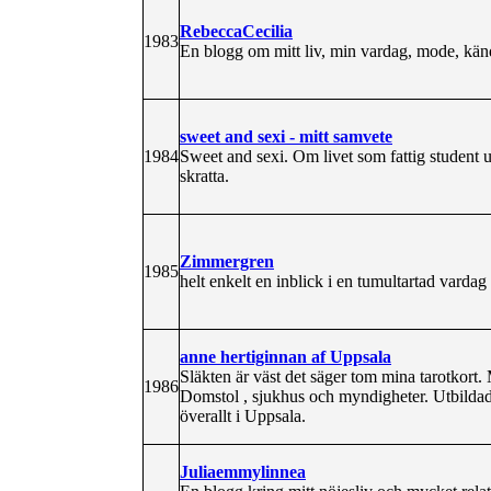
RebeccaCecilia
1983
En blogg om mitt liv, min vardag, mode, kä
sweet and sexi - mitt samvete
1984
Sweet and sexi. Om livet som fattig student u
skratta.
Zimmergren
1985
helt enkelt en inblick i en tumultartad vardag
anne hertiginnan af Uppsala
Släkten är väst det säger tom mina tarotkort.
1986
Domstol , sjukhus och myndigheter. Utbildad 
överallt i Uppsala.
Juliaemmylinnea