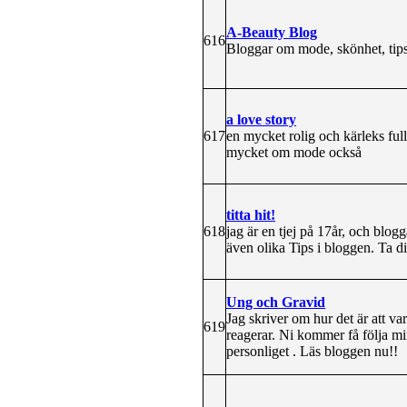
A-Beauty Blog
616
Bloggar om mode, skönhet, tips,
a love story
617
en mycket rolig och kärleks full
mycket om mode också
titta hit!
618
jag är en tjej på 17år, och blog
även olika Tips i bloggen. Ta d
Ung och Gravid
Jag skriver om hur det är att v
619
reagerar. Ni kommer få följa m
personliget . Läs bloggen nu!!