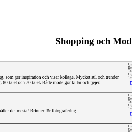
Shopping och Mod
Un
Be
To
Ut
 som ger inspiration och visar kollage. Mycket stil och trender.
Tot
 80-talet och 70-talet. Både mode gör killar och tjejer.
D
Un
Be
To
Ut
Tot
ler det mesta! Brinner för fotografering.
D
Un
Be