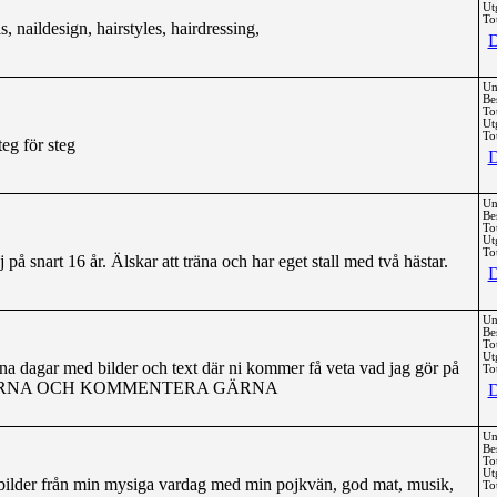
Ut
Tot
, naildesign, hairstyles, hairdressing,
D
Un
Be
To
Ut
Tot
eg för steg
D
Un
Be
To
Ut
Tot
på snart 16 år. Älskar att träna och har eget stall med två hästar.
D
Un
Be
To
Ut
na dagar med bilder och text där ni kommer få veta vad jag gör på
Tot
ÄS GÄRNA OCH KOMMENTERA GÄRNA
D
Un
Be
To
Ut
 bilder från min mysiga vardag med min pojkvän, god mat, musik,
Tot