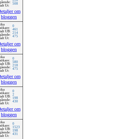
220
gående:
508
alt Ut:
etaljer om
bloggen
ika
0
sökare:
461
talt UB:
214
gående:
475
alt Ut:
etaljer om
bloggen
ika
0
sökare:
580
talt UB:
218
gående:
475
alt Ut:
etaljer om
bloggen
ika
0
sökare:
2
talt UB:
198
gående:
430
alt Ut:
etaljer om
bloggen
ika
0
sökare:
1523
talt UB:
198
gående:
431
alt Ut: