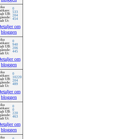
ika
0
sökare:
533
talt UB:
204
gående:
454
alt Ut:
etaljer om
bloggen
ika
0
sökare:
940
talt UB:
206
gående:
445
alt Ut:
etaljer om
bloggen
ika
0
sökare:
10220
talt UB:
204
gående:
489
alt Ut:
etaljer om
bloggen
ika
0
sökare:
0
talt UB:
220
gående:
463
alt Ut:
etaljer om
bloggen
ika
0