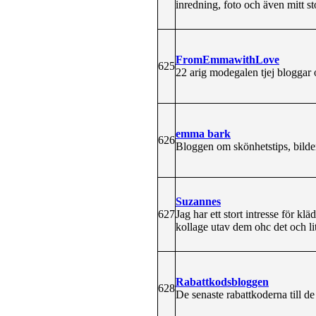
inredning, foto och även mitt s
FromEmmawithLove
625
22 arig modegalen tjej bloggar
emma bark
626
Bloggen om skönhetstips, bilder
Suzannes
627
Jag har ett stort intresse för kl
kollage utav dem ohc det och l
Rabattkodsbloggen
628
De senaste rabattkoderna till d