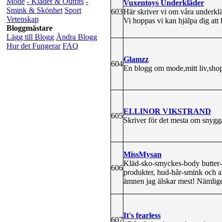
Mode
- Kläder & Outfits
-
Vuxentoys Underkläder
Smink & Skönhet
Sport
603
Här skriver vi om våra underklä
Vetenskap
Vi hoppas vi kan hjälpa dig att 
Bloggmästare
Lägg till Blogg
Ändra Blogg
Hur det Fungerar
FAQ
Glamzz
604
En blogg om mode,mitt liv,sho
ELLINOR VIKSTRAND
605
Skriver för det mesta om snygga 
MissMysan
Kläd-sko-smyckes-body butter-ma
606
produkter, hud-hår-smink och a
ämnen jag älskar mest! Nämlige
It's fearless
607