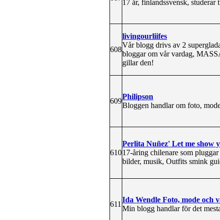
17 år, finlandssvensk, studerar t
livingourliifes
Vår blogg drivs av 2 superglad
608
bloggar om vår vardag, MASSA 
gillar den!
Philipson
609
Bloggen handlar om foto, mode
Perlita Nuñez' Let me show 
610
17-åring chilenare som pluggar
bilder, musik, Outfits smink gu
Ida Wendle Foto, mode och 
611
Min blogg handlar för det mest