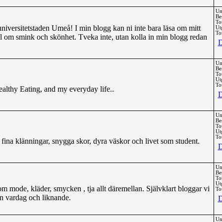
Un
Be
To
universitetstaden Umeå! I min blogg kan ni inte bara läsa om mitt
Ut
Tot
del om smink och skönhet. Tveka inte, utan kolla in min blogg redan
D
Un
Be
To
Ut
Tot
althy Eating, and my everyday life..
D
Un
Be
To
Ut
Tot
fina klänningar, snygga skor, dyra väskor och livet som student.
D
Un
Be
To
Ut
m mode, kläder, smycken , tja allt däremellan. Självklart bloggar vi
Tot
an vardag och liknande.
D
Un