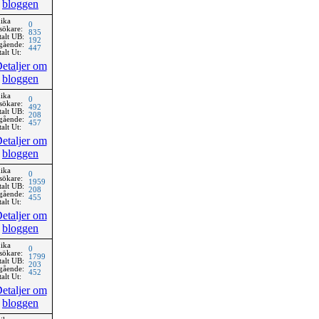
bloggen
ika
0
sökare:
835
talt UB:
192
gående:
447
alt Ut:
etaljer om
bloggen
ika
0
sökare:
492
talt UB:
208
gående:
457
alt Ut:
etaljer om
bloggen
ika
0
sökare:
1959
talt UB:
208
gående:
455
alt Ut:
etaljer om
bloggen
ika
0
sökare:
1799
talt UB:
203
gående:
452
alt Ut:
etaljer om
bloggen