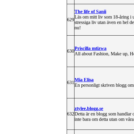
The life of Sanii
Läs om mitt liv som 18-åring i 
629
stressiga liv utan även en hel 
nu!
Priscilla mtizwa
630
All about Fashion, Make up, He
Mia Elisa
631
En personligt skriven blogg om 
ztylee.blogg.se
632
Detta är en blogg som handlar o
inte bara om detta utan om vår