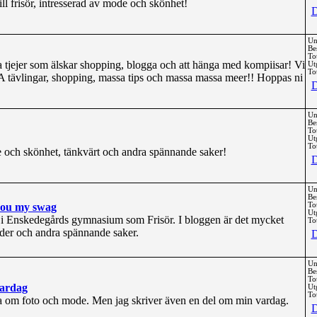
ill frisör, intresserad av mode och skönhet!
D
Un
Be
To
a tjejer som älskar shopping, blogga och att hänga med kompiisar! Vi
Ut
Tot
tävlingar, shopping, massa tips och massa massa meer!! Hoppas ni
D
Un
Be
To
Ut
Tot
 och skönhet, tänkvärt och andra spännande saker!
D
Un
Be
you my swag
To
Ut
 i Enskedegårds gymnasium som Frisör. I bloggen är det mycket
Tot
ider och andra spännande saker.
D
Un
Be
To
vardag
Ut
Tot
a om foto och mode. Men jag skriver även en del om min vardag.
D