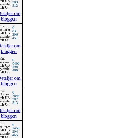
talt UB:
203
gående:
512
alt Ut:
etaljer om
bloggen
ika
0
sökare:
83
talt UB:
206
gående:
451
alt Ut:
etaljer om
bloggen
ika
0
sökare:
8406
talt UB:
198
gående:
486
alt Ut:
etaljer om
bloggen
ika
0
sökare:
7645
talt UB:
207
gående:
513
alt Ut:
etaljer om
bloggen
ika
0
sökare:
1458
talt UB:
204
gående:
465
alt Ut: