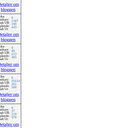
etaljer om
bloggen
ika
0
sökare:
1187
talt UB:
199
gående:
443
alt Ut:
etaljer om
bloggen
ika
0
sökare:
40
talt UB:
213
gående:
495
alt Ut:
etaljer om
bloggen
ika
0
sökare:
10114
talt UB:
202
gående:
500
alt Ut:
etaljer om
bloggen
ika
0
sökare:
37
talt UB:
210
gående:
479
alt Ut:
etaljer om