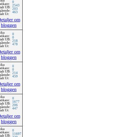
ika
0
sökare:
2543
talt UB:
203
gående:
463
alt Ut:
etaljer om
bloggen
ika
0
sökare:
0
talt UB:
218
gående:
478
alt Ut:
etaljer om
bloggen
ika
0
sökare:
0
talt UB:
214
gående:
459
alt Ut:
etaljer om
bloggen
ika
0
sökare:
1677
talt UB:
206
gående:
447
alt Ut:
etaljer om
bloggen
ika
0
sökare:
11697
talt UB: