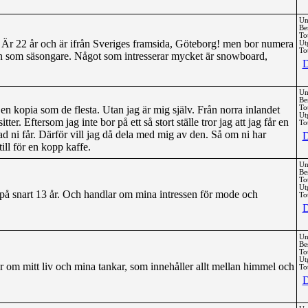
Un
Be
To
Är 22 år och är ifrån Sveriges framsida, Göteborg! men bor numera
Ut
Tot
len som säsongare. Något som intresserar mycket är snowboard,
D
Un
Be
 en kopia som de flesta. Utan jag är mig själv. Från norra inlandet
To
Ut
tter. Eftersom jag inte bor på ett så stort ställe tror jag att jag får en
Tot
ad ni får. Därför vill jag då dela med mig av den. Så om ni har
D
ill för en kopp kaffe.
Un
Be
To
Ut
 på snart 13 år. Och handlar om mina intressen för mode och
Tot
D
Un
Be
To
Ut
er om mitt liv och mina tankar, som innehåller allt mellan himmel och
Tot
D