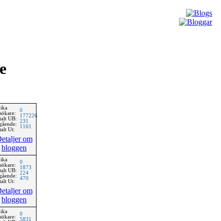
e
ika
0
sökare:
177226
talt UB:
231
gående:
1161
alt Ut:
etaljer om
bloggen
ika
0
sökare:
1873
talt UB:
224
gående:
470
alt Ut:
etaljer om
bloggen
ika
0
sökare:
5831