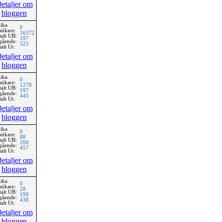
etaljer om
bloggen
ika
0
sökare:
16372
talt UB:
197
gående:
525
alt Ut:
etaljer om
bloggen
ika
0
sökare:
1278
talt UB:
197
gående:
445
alt Ut:
etaljer om
bloggen
ika
0
sökare:
88
talt UB:
200
gående:
457
alt Ut:
etaljer om
bloggen
ika
0
sökare:
28
talt UB:
199
gående:
438
alt Ut:
etaljer om
bloggen