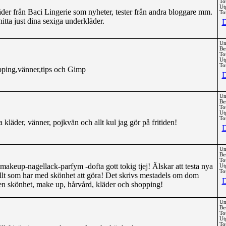
To
Ut
der från Baci Lingerie som nyheter, tester från andra bloggare mm.
Tot
hitta just dina sexiga underkläder.
D
Un
Be
To
Ut
Tot
pping,vänner,tips och Gimp
D
Un
Be
To
Ut
Tot
kläder, vänner, pojkvän och allt kul jag gör på fritiden!
D
Un
Be
To
keup-nagellack-parfym -dofta gott tokig tjej! Älskar att testa nya
Ut
Tot
llt som har med skönhet att göra! Det skrivs mestadels om dom
D
n skönhet, make up, hårvård, kläder och shopping!
Un
Be
To
Ut
Tot