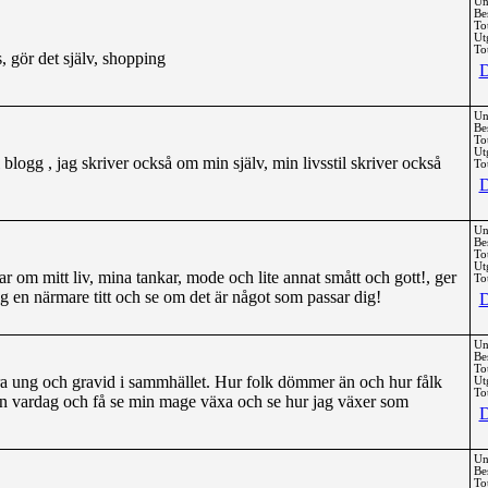
Un
Be
To
Ut
Tot
 gör det själv, shopping
D
Un
Be
To
Ut
 blogg , jag skriver också om min själv, min livsstil skriver också
Tot
D
Un
Be
To
Ut
gar om mitt liv, mina tankar, mode och lite annat smått och gott!, ger
Tot
ig en närmare titt och se om det är något som passar dig!
D
Un
Be
To
ara ung och gravid i sammhället. Hur folk dömmer än och hur fålk
Ut
Tot
in vardag och få se min mage växa och se hur jag växer som
D
Un
Be
To