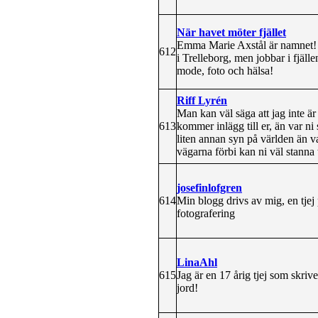
När havet möter fjället
Emma Marie Axstål är namnet! 
612
i Trelleborg, men jobbar i fjäl
mode, foto och hälsa!
Riff Lyrén
Man kan väl säga att jag inte är
613
kommer inlägg till er, än var ni si
liten annan syn på världen än v
vägarna förbi kan ni väl stanna t
josefinlofgren
614
Min blogg drivs av mig, en tjej
fotografering
LinaAhl
615
Jag är en 17 årig tjej som skriv
jord!