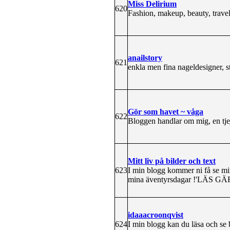
Miss Delirium
620
Fashion, makeup, beauty, travels
anailstory
621
enkla men fina nageldesigner, st
Gör som havet ~ våga
622
Bloggen handlar om mig, en tjej 
Mitt liv på bilder och text
623
I min blogg kommer ni få se mi
mina äventyrsdagar !'L
idaaacroonqvist
624
I min blogg kan du läsa och se