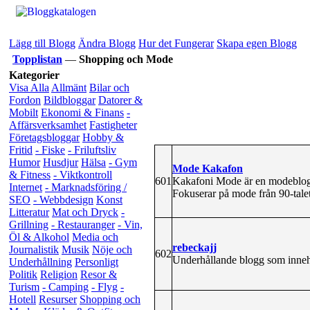
Lägg till Blogg
Ändra Blogg
Hur det Fungerar
Skapa egen Blogg
Topplistan
—
Shopping och Mode
Kategorier
Visa Alla
Allmänt
Bilar och
Fordon
Bildbloggar
Datorer &
Mobilt
Ekonomi & Finans
-
Affärsverksamhet
Fastigheter
Företagsbloggar
Hobby &
Fritid
- Fiske
- Friluftsliv
Humor
Husdjur
Hälsa
- Gym
Mode Kakafon
& Fitness
- Viktkontroll
601
Kakafoni Mode är en modeblogg,
Internet
- Marknadsföring /
Fokuserar på mode från 90-talet,
SEO
- Webbdesign
Konst
Litteratur
Mat och Dryck
-
Grillning
- Restauranger
- Vin,
Öl & Alkohol
Media och
rebeckajj
Journalistik
Musik
Nöje och
602
Underhållande blogg som innehål
Underhållning
Personligt
Politik
Religion
Resor &
Turism
- Camping
- Flyg
-
Hotell
Resurser
Shopping och