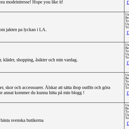
tora modeintresse! Hope you like it!
D
Un
Be
To
Ut
Tot
 om jakten pa lyckan i LA.
D
Un
Be
To
Ut
Tot
, kläder, shopping, åsikter och min vardag.
D
Un
Be
To
Ut
äder, skor och accessoarer. Älskar att sätta ihop outfits och göra
Tot
ite annat kommer du kunna hitta på min blogg !
D
Un
Be
To
Ut
Tot
e bästa svenska butikerna
D