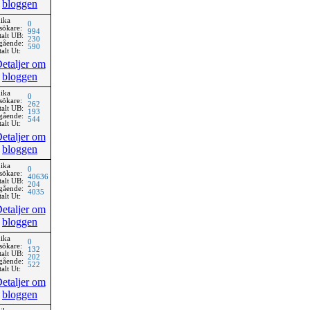
bloggen
ika
0
sökare:
994
talt UB:
230
gående:
590
alt Ut:
etaljer om
bloggen
ika
0
sökare:
262
talt UB:
193
gående:
544
alt Ut:
etaljer om
bloggen
ika
0
sökare:
40636
talt UB:
204
gående:
4035
alt Ut:
etaljer om
bloggen
ika
0
sökare:
132
talt UB:
202
gående:
522
alt Ut:
etaljer om
bloggen