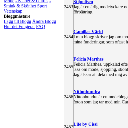
Mode
- Kläder & Outfits
-
Stilpolisen
Smink & Skönhet
Sport
2453
Jag är en ärlig modetyckare oc
Vetenskap
förbättring.
Bloggmästare
Lägg till Blogg
Ändra Blogg
Hur det Fungerar
FAQ
Camillas Värld
2454
I min blogg skriver jag om m
mina funderingar, som oftast 
Felicia Marthes
Felicia Marthes, uppkalad efte
2455
läsa om mode, sjopping, skönhe
Jag älskar att dela med mig av
Nittonhundra
2456
Nittonhundra är en modeblogg
foton som jag tar med min Ca
Life by Cissi
2457