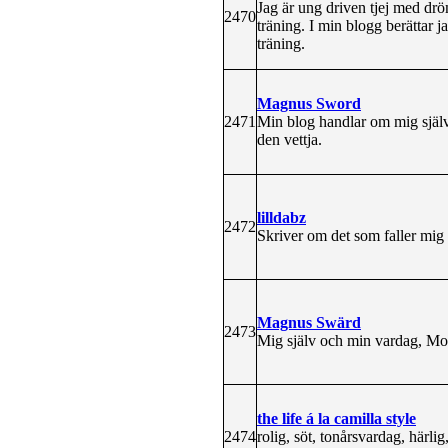
Jag är ung driven tjej med drö
2470
träning. I min blogg berättar 
träning.
Magnus Sword
2471
Min blog handlar om mig själ
den vettja.
lilldabz
2472
Skriver om det som faller mig
Magnus Swärd
2473
Mig själv och min vardag, Mo
the life á la camilla style
2474
rolig, söt, tonårsvardag, härli