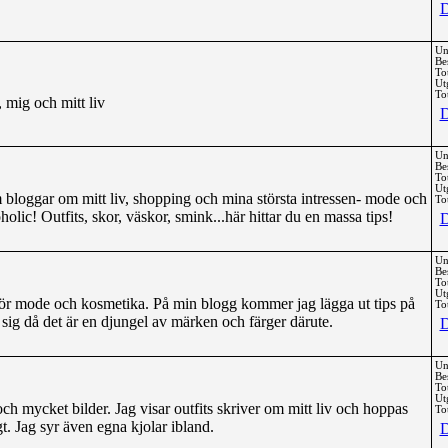
D
Un
Be
To
Ut
Tot
mig och mitt liv
D
Un
Be
To
Ut
om bloggar om mitt liv, shopping och mina största intressen- mode och
Tot
holic! Outfits, skor, väskor, smink...här hittar du en massa tips!
D
Un
Be
To
Ut
e för mode och kosmetika. På min blogg kommer jag lägga ut tips på
Tot
a sig då det är en djungel av märken och färger därute.
D
Un
Be
To
Ut
h mycket bilder. Jag visar outfits skriver om mitt liv och hoppas
Tot
. Jag syr även egna kjolar ibland.
D