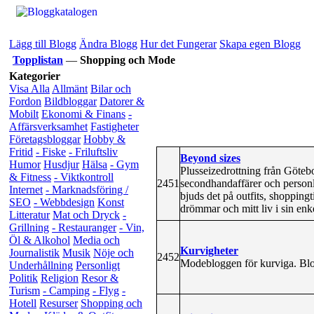
Lägg till Blogg
Ändra Blogg
Hur det Fungerar
Skapa egen Blogg
Topplistan
—
Shopping och Mode
Kategorier
Visa Alla
Allmänt
Bilar och
Fordon
Bildbloggar
Datorer &
Mobilt
Ekonomi & Finans
-
Affärsverksamhet
Fastigheter
Företagsbloggar
Hobby &
Fritid
- Fiske
- Friluftsliv
Beyond sizes
Humor
Husdjur
Hälsa
- Gym
Plusseizedrottning från Götebo
& Fitness
- Viktkontroll
2451
secondhandaffärer och personlig 
Internet
- Marknadsföring /
bjuds det på outfits, shopping
SEO
- Webbdesign
Konst
drömmar och mitt liv i sin enk
Litteratur
Mat och Dryck
-
Grillning
- Restauranger
- Vin,
Öl & Alkohol
Media och
Kurvigheter
Journalistik
Musik
Nöje och
2452
Modebloggen för kurviga. Blog
Underhållning
Personligt
Politik
Religion
Resor &
Turism
- Camping
- Flyg
-
Hotell
Resurser
Shopping och