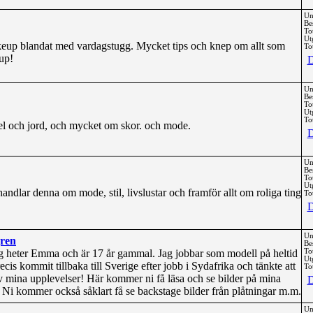
Un
Be
To
Ut
up blandat med vardagstugg. Mycket tips och knep om allt som
Tot
up!
D
Un
Be
To
Ut
Tot
el och jord, och mycket om skor. och mode.
D
Un
Be
To
Ut
dlar denna om mode, stil, livslustar och framför allt om roliga ting
Tot
D
Un
gren
Be
g heter Emma och är 17 år gammal. Jag jobbar som modell på heltid
To
Ut
recis kommit tillbaka till Sverige efter jobb i Sydafrika och tänkte att
Tot
av mina upplevelser! Här kommer ni få läsa och se bilder på mina
D
 Ni kommer också såklart få se backstage bilder från plåtningar m.m.
Un