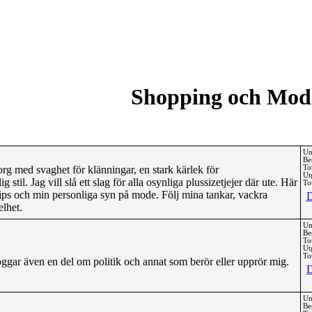
Shopping och Mod
Un
Be
rg med svaghet för klänningar, en stark kärlek för
To
Ut
stil. Jag vill slå ett slag för alla osynliga plussizetjejer där ute. Här
Tot
tips och min personliga syn på mode. Följ mina tankar, vackra
D
elhet.
Un
Be
To
Ut
Tot
gar även en del om politik och annat som berör eller upprör mig.
D
Un
Be