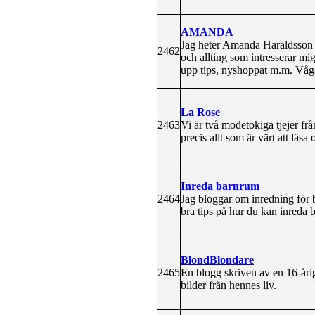
AMANDA
Jag heter Amanda Haraldsson o
2462
och allting som intresserar mi
upp tips, nyshoppat m.m. Våga
La Rose
2463
Vi är två modetokiga tjejer fr
precis allt som är värt att läs
Inreda barnrum
2464
Jag bloggar om inredning för
bra tips på hur du kan inreda
BlondBlondare
2465
En blogg skriven av en 16-årig
bilder från hennes liv.