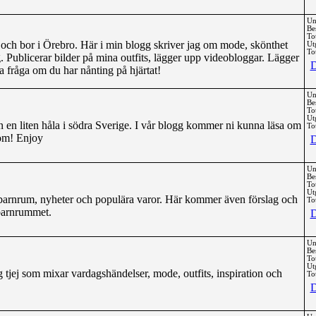
Un
Be
To
ch bor i Örebro. Här i min blogg skriver jag om mode, skönthet
Ut
Tot
g. Publicerar bilder på mina outfits, lägger upp videobloggar. Lägger
D
 fråga om du har nånting på hjärtat!
Un
Be
To
Ut
ån en liten håla i södra Sverige. I vår blogg kommer ni kunna läsa om
Tot
a om! Enjoy
D
Un
Be
To
Ut
 barnrum, nyheter och populära varor. Här kommer även förslag och
Tot
 barnrummet.
D
Un
Be
To
Ut
 tjej som mixar vardagshändelser, mode, outfits, inspiration och
Tot
D