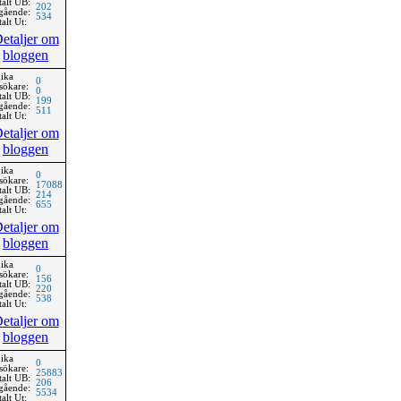
talt UB:
202
gående:
534
alt Ut:
etaljer om
bloggen
ika
0
sökare:
0
talt UB:
199
gående:
511
alt Ut:
etaljer om
bloggen
ika
0
sökare:
17088
talt UB:
214
gående:
655
alt Ut:
etaljer om
bloggen
ika
0
sökare:
156
talt UB:
220
gående:
538
alt Ut:
etaljer om
bloggen
ika
0
sökare:
25883
talt UB:
206
gående:
5534
alt Ut: