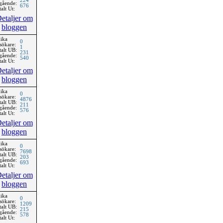
224
gående:
676
alt Ut:
etaljer om
bloggen
ika
0
sökare:
1
talt UB:
231
gående:
540
alt Ut:
etaljer om
bloggen
ika
0
sökare:
4876
talt UB:
211
gående:
576
alt Ut:
etaljer om
bloggen
ika
0
sökare:
7698
talt UB:
203
gående:
693
alt Ut:
etaljer om
bloggen
ika
0
sökare:
1209
talt UB:
215
gående:
578
alt Ut: