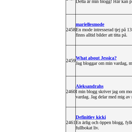
Detta är min blogg! Här kan pr
mariellesmode
2458
En mode intresserad tjej på 1
finns alltid bilder att titta på.
What about Jessica?
2459
Jag bloggar om min vardag, m
Aleksandrahs
2460
I min blogg skriver jag om mo
vardag. Jag delar med mig av mi
Definitley kicki
2461
En ärlig och öppen blogg, fylld
fullbokat liv.