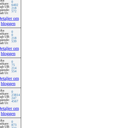
ika
0
sökare:
6402
talt UB:
218
gående:
572
alt Ut:
etaljer om
bloggen
ika
0
sökare:
0
talt UB:
218
gående:
539
alt Ut:
etaljer om
bloggen
ika
0
sökare:
75
talt UB:
214
gående:
554
alt Ut:
etaljer om
bloggen
ika
0
sökare:
23814
talt UB:
247
gående:
4567
alt Ut:
etaljer om
bloggen
ika
0
sökare:
873
talt UB: