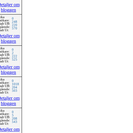
etaljer om
bloggen
ika
0
sökare:
248
talt UB:
220
gående:
570
alt Ut:
etaljer om
bloggen
ika
0
sökare:
2
talt UB:
222
gående:
525
alt Ut:
etaljer om
bloggen
ika
0
sökare:
1018
talt UB:
204
gående:
503
alt Ut:
etaljer om
bloggen
ika
0
sökare:
5
talt UB:
208
gående:
543
alt Ut:
etaljer om