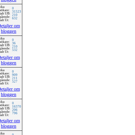
ika
0
sökare:
31523
talt UB:
210
gående:
632
alt Ut:
etaljer om
bloggen
ika
0
sökare:
36
talt UB:
210
gående:
532
alt Ut:
etaljer om
bloggen
ika
0
sökare:
909
talt UB:
211
gående:
527
alt Ut:
etaljer om
bloggen
ika
0
sökare:
16370
talt UB:
206
gående:
796
alt Ut:
etaljer om
bloggen
ika
0