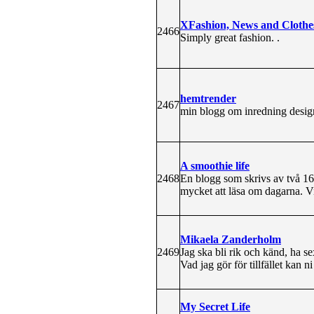
XFashion, News and Clothe
2466
Simply great fashion. .
hemtrender
2467
min blogg om inredning desig
A smoothie life
2468
En blogg som skrivs av två 16 
mycket att läsa om dagarna. Vi
Mikaela Zanderholm
2469
Jag ska bli rik och känd, ha 
Vad jag gör för tillfället kan n
My Secret Life