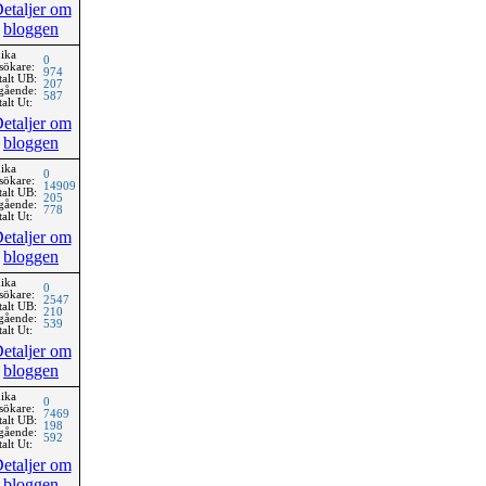
etaljer om
bloggen
ika
0
sökare:
974
talt UB:
207
gående:
587
alt Ut:
etaljer om
bloggen
ika
0
sökare:
14909
talt UB:
205
gående:
778
alt Ut:
etaljer om
bloggen
ika
0
sökare:
2547
talt UB:
210
gående:
539
alt Ut:
etaljer om
bloggen
ika
0
sökare:
7469
talt UB:
198
gående:
592
alt Ut:
etaljer om
bloggen