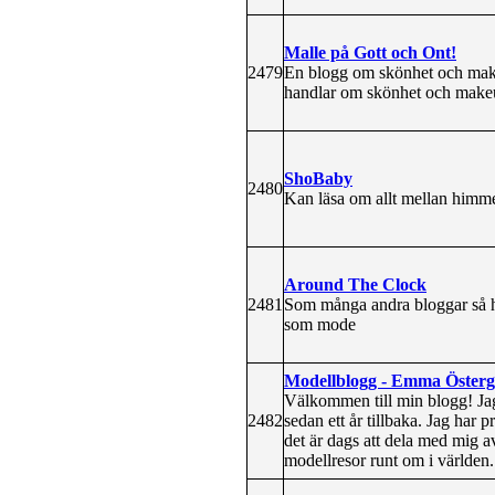
Malle på Gott och Ont!
2479
En blogg om skönhet och make
handlar om skönhet och make
ShoBaby
2480
Kan läsa om allt mellan himm
Around The Clock
2481
Som många andra bloggar så han
som mode
Modellblogg - Emma Öster
Välkommen till min blogg! Ja
2482
sedan ett år tillbaka. Jag har p
det är dags att dela med mig 
modellresor runt om i världen.