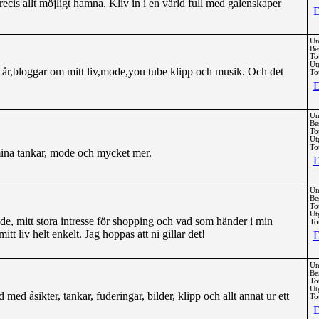
ecis allt möjligt hamna. Kliv in i en värld full med galenskaper
D
Un
Be
To
Ut
3 år,bloggar om mitt liv,mode,you tube klipp och musik. Och det
Tot
D
Un
Be
To
Ut
Tot
ina tankar, mode och mycket mer.
D
Un
Be
To
Ut
de, mitt stora intresse för shopping och vad som händer i min
Tot
tt liv helt enkelt. Jag hoppas att ni gillar det!
D
Un
Be
To
Ut
 med åsikter, tankar, fuderingar, bilder, klipp och allt annat ur ett
Tot
D