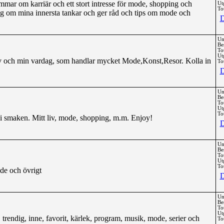
mmar om karriär och ett stort intresse för mode, shopping och
Ut
Tot
jag om mina innersta tankar och ger råd och tips om mode och
D
Un
Be
To
Ut
v och min vardag, som handlar mycket Mode,Konst,Resor. Kolla in
Tot
D
Un
Be
To
Ut
Tot
 i smaken. Mitt liv, mode, shopping, m.m. Enjoy!
D
Un
Be
To
Ut
Tot
de och övrigt
D
Un
Be
To
Ut
g, trendig, inne, favorit, kärlek, program, musik, mode, serier och
Tot