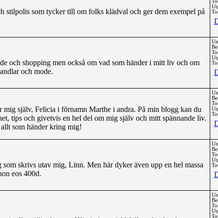
To
Ut
h stilpolis som tycker till om folks klädval och ger dem exempel på
Tot
D
Un
Be
To
Ut
ode och shopping men också om vad som händer i mitt liv och om
Tot
handlar och mode.
D
Un
Be
To
r mig själv, Felicia i förnamn Marthe i andra. På min blogg kan du
Ut
Tot
t, tips och givetvis en hel del om mig själv och mitt spännande liv.
D
 allt som händer kring mig!
Un
Be
To
Ut
 som skrivs utav mig, Linn. Men här dyker även upp en hel massa
Tot
non eos 400d.
D
Un
Be
To
Ut
Tot