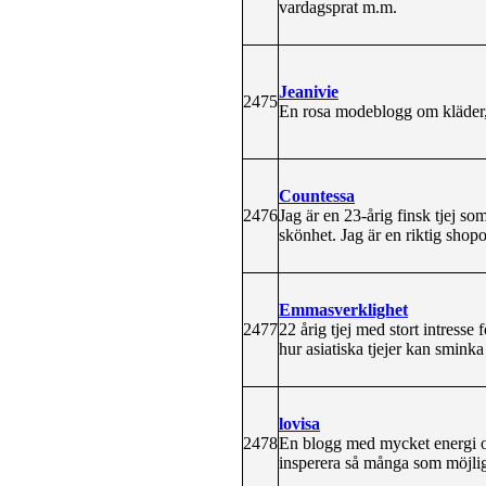
vardagsprat m.m.
Jeanivie
2475
En rosa modeblogg om kläder, 
Countessa
2476
Jag är en 23-årig finsk tjej s
skönhet. Jag är en riktig shopo
Emmasverklighet
2477
22 årig tjej med stort intress
hur asiatiska tjejer kan smink
lovisa
2478
En blogg med mycket energi oc
insperera så många som möjligt