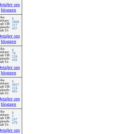
etaljer om
bloggen
ika
0
sökare:
2808
talt UB:
217
gående:
437
alt Ut:
etaljer om
bloggen
ika
0
sökare:
78
talt UB:
228
gående:
456
alt Ut:
etaljer om
bloggen
ika
0
sökare:
3957
talt UB:
224
gående:
495
alt Ut:
etaljer om
bloggen
ika
0
sökare:
1
talt UB:
247
gående:
478
alt Ut:
etaljer om