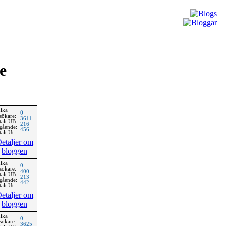
e
ika
0
sökare:
3611
talt UB:
216
gående:
456
alt Ut:
etaljer om
bloggen
ika
0
sökare:
400
talt UB:
213
gående:
442
alt Ut:
etaljer om
bloggen
ika
0
sökare:
3625