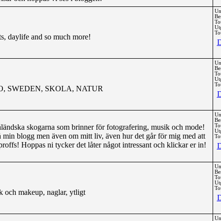
Un
Be
To
Ut
Tot
ts, daylife and so much more!
D
Un
Be
To
Ut
Tot
O, SWEDEN, SKOLA, NATUR
D
Un
Be
måländska skogarna som brinner för fotografering, musik och mode!
To
Ut
på min blogg men även om mitt liv, även hur det går för mig med att
Tot
offs! Hoppas ni tycker det låter något intressant och klickar er in!
D
Un
Be
To
Ut
Tot
nk och makeup, naglar, ytligt
D
Un