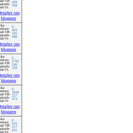
talt UB:
209
gående:
438
alt Ut:
etaljer om
bloggen
ika
0
sökare:
403
talt UB:
245
gående:
488
alt Ut:
etaljer om
bloggen
ika
0
sökare:
5795
talt UB:
246
gående:
520
alt Ut:
etaljer om
bloggen
ika
0
sökare:
3830
talt UB:
227
gående:
473
alt Ut:
etaljer om
bloggen
ika
0
sökare:
935
talt UB:
217
gående:
431
alt Ut: