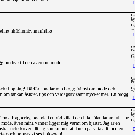
D
Un
Be
To
Ut
Tot
ghhg hhfbhnmbvhmhfhjhgt
D
Un
Be
To
Ut
Tot
ogg om livsstil och även om mode.
D
Un
Be
To
 och shopping! Därför handlar min blogg främst om mode och
Ut
Tot
 om tankar, åsikter, tips och vardagsliv samt mycket mer! En blogg
D
Un
Be
ma Ragnerby, boende i en röd villa i den lilla hålan lammhult. Jag
To
Ut
h mode, även mina vänner ligger mig varmt om hjärtat. Jag är en
Tot
strar och skriver allt jag kan komma att tänka på så ta allt med en
D
grisar och hoppas vi ses i bloggen!