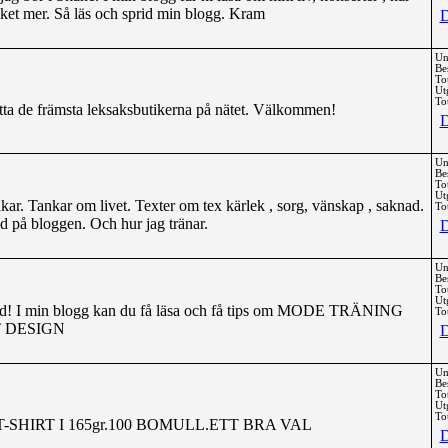
cket mer. Så läs och sprid min blogg. Kram
D
Un
Be
To
Ut
Tot
itta de främsta leksaksbutikerna på nätet. Välkommen!
D
Un
Be
To
Ut
ar. Tankar om livet. Texter om tex kärlek , sorg, vänskap , saknad.
Tot
ed på bloggen. Och hur jag tränar.
D
Un
Be
To
Ut
ud! I min blogg kan du få läsa och få tips om MODE TRÄNING
Tot
 DESIGN
D
Un
Be
To
Ut
Tot
SHIRT I 165gr.100 BOMULL.ETT BRA VAL
D