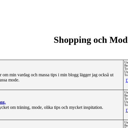
Shopping och Mod
Un
Be
To
Ut
ver om min vardag och massa tips i min blogg lägger jag också ut
Tot
assa mode.
D
Un
Be
To
gg.
Ut
Tot
cket om träning, mode, olika tips och mycket inspitation.
D
Un
Be