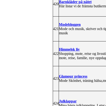
Barnkläder på nätet
420
Här listar vi de främsta butik
Modebloggen
421
Mode och musik, skriver och tip
musik
Himmelsk liv
422
Shopping, mote, reise og livsst
mote, reise, familie, nye oppdage
Glamour princess
423
Mode Skönhet, träning hälsa,mu
Julklappar
424
Mina bästa julklappstips. Letar 