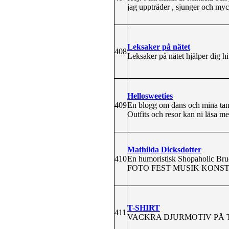
jag uppträder , sjunger och my
Leksaker på nätet
408
Leksaker på nätet hjälper dig h
Hellosweeties
409
En blogg om dans och mina tank
Outfits och resor kan ni läsa m
Mathilda Dicksdotter
410
En humoristisk Shopaholic Br
FOTO FEST MUSIK KONST
T-SHIRT
411
VACKRA DJURMOTIV PÅ T-