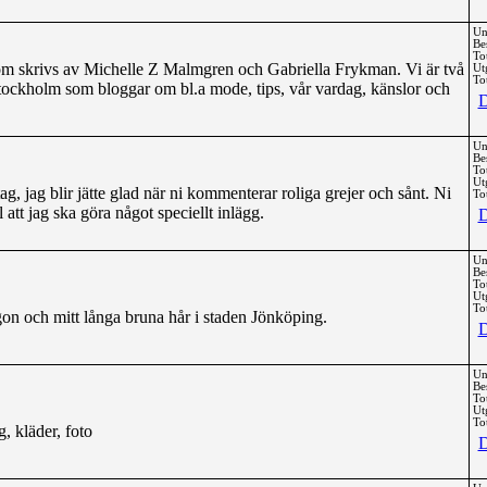
Un
Be
To
om skrivs av Michelle Z Malmgren och Gabriella Frykman. Vi är två
Ut
Tot
Stockholm som bloggar om bl.a mode, tips, vår vardag, känslor och
D
Un
Be
To
Ut
 tag, jag blir jätte glad när ni kommenterar roliga grejer och sånt. Ni
Tot
att jag ska göra något speciellt inlägg.
D
Un
Be
To
Ut
Tot
on och mitt långa bruna hår i staden Jönköping.
D
Un
Be
To
Ut
Tot
, kläder, foto
D