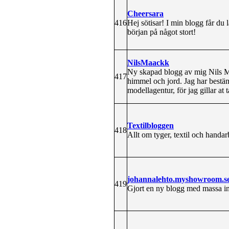
Cheersara
416
Hej sötisar! I min blogg får du
början på något stort!
NilsMaackk
Ny skapad blogg av mig Nils Maa
417
himmel och jord. Jag har bestäm
modellagentur, för jag gillar at 
Textilbloggen
418
Allt om tyger, textil och handarb
johannalehto.myshowroom.s
419
Gjort en ny blogg med massa in