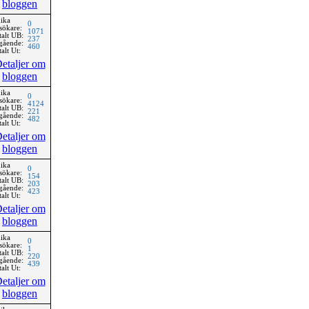
bloggen
ika
0
sökare:
1071
talt UB:
237
gående:
460
alt Ut:
etaljer om
bloggen
ika
0
sökare:
4124
talt UB:
221
gående:
482
alt Ut:
etaljer om
bloggen
ika
0
sökare:
154
talt UB:
203
gående:
423
alt Ut:
etaljer om
bloggen
ika
0
sökare:
1
talt UB:
220
gående:
439
alt Ut:
etaljer om
bloggen