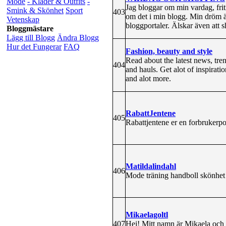
Mode
- Kläder & Outfits
-
Jag bloggar om min vardag, friti
Smink & Skönhet
Sport
403
om det i min blogg. Min dröm är
Vetenskap
bloggportaler. Älskar även att 
Bloggmästare
Lägg till Blogg
Ändra Blogg
Hur det Fungerar
FAQ
Fashion, beauty and style
Read about the latest news, tre
404
and hauls. Get alot of inspirat
and alot more.
RabattJentene
405
Rabattjentene er en forbrukerpor
Matildalindahl
406
Mode träning handboll skönhet
Mikaelagoltl
407
Hej! Mitt namn är Mikaela och ja