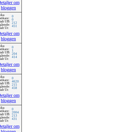
etaljer om
bloggen
ika
0
sökare:
0
talt UB:
212
gående:
451
alt Ut:
etaljer om
bloggen
ika
0
sökare:
1
talt UB:
204
gående:
414
alt Ut:
etaljer om
bloggen
ika
0
sökare:
4620
talt UB:
215
gående:
458
alt Ut:
etaljer om
bloggen
ika
0
sökare:
2004
talt UB:
213
gående:
431
alt Ut:
etaljer om
bloggen