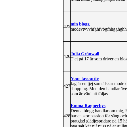
min blogg
425
modevtvvvhfghfvbgfhhgghghh
Julia Grönwall
426
Tjej på 17 år som driver en bl
Your favourite
Jag är en tjej som älskar mode
427
shopping. Men den handlar även
som är värd att följas.
Emma Ragnerbys
Denna blogg handlar om mig, Em
428
har en stor passion för sång oc
pratglad glädjespridare på 15 hö
nya salt kär ni! puss på er gull