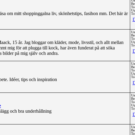
Un
Be
To
Ut
 läsa om mitt shoppinggalna liv, skönhetstips, fasihon mm. Det här är
Tot
D
Un
Be
To
ck, 15 år. Jag bloggar om kläder, mode, livsstil, och allt mellan
Ut
Tot
mt mig för att plugga till kock, har även funderat på att söka
D
ta bilder på mig själv och andra.
Un
Be
To
Ut
Tot
ete. Idéer, tips och inspiration
D
Un
Be
To
e
Ut
Tot
lägg och bra underhållning
D
Un
Be
To