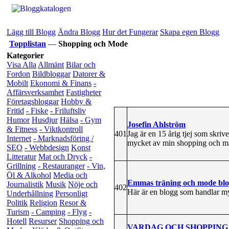
Lägg till Blogg
Ändra Blogg
Hur det Fungerar
Skapa egen Blogg
Topplistan
—
Shopping och Mode
Kategorier
Visa Alla
Allmänt
Bilar och
Fordon
Bildbloggar
Datorer &
Mobilt
Ekonomi & Finans
-
Affärsverksamhet
Fastigheter
Företagsbloggar
Hobby &
Fritid
- Fiske
- Friluftsliv
Humor
Husdjur
Hälsa
- Gym
Josefin Ahlström
& Fitness
- Viktkontroll
401
Jag är en 15 årig tjej som skri
Internet
- Marknadsföring /
mycket av min shopping och m
SEO
- Webbdesign
Konst
Litteratur
Mat och Dryck
-
Grillning
- Restauranger
- Vin,
Öl & Alkohol
Media och
Emmas träning och mode blo
Journalistik
Musik
Nöje och
402
Här är en blogg som handlar my
Underhållning
Personligt
Politik
Religion
Resor &
Turism
- Camping
- Flyg
-
Hotell
Resurser
Shopping och
VARDAG OCH SHOPPING