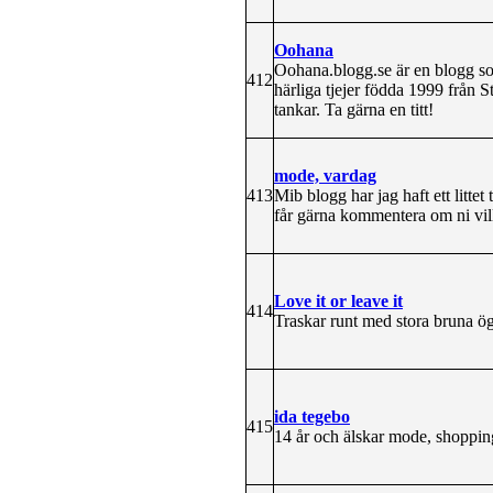
Oohana
Oohana.blogg.se är en blogg s
412
härliga tjejer födda 1999 från 
tankar. Ta gärna en titt!
mode, vardag
413
Mib blogg har jag haft ett littet
får gärna kommentera om ni vill 
Love it or leave it
414
Traskar runt med stora bruna ög
ida tegebo
415
14 år och älskar mode, shopping