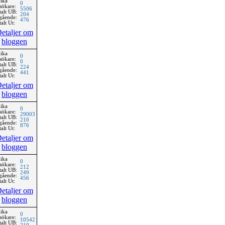
ika
0
sökare:
5506
talt UB:
204
gående:
476
alt Ut:
etaljer om
bloggen
ika
0
sökare:
0
talt UB:
224
gående:
441
alt Ut:
etaljer om
bloggen
ika
0
sökare:
29003
talt UB:
210
gående:
876
alt Ut:
etaljer om
bloggen
ika
0
sökare:
212
talt UB:
249
gående:
456
alt Ut:
etaljer om
bloggen
ika
0
sökare:
10542
talt UB: