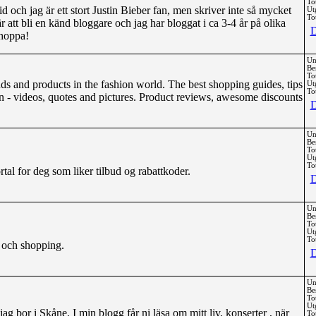
To
d och jag är ett stort Justin Bieber fan, men skriver inte så mycket
Ut
Tot
 att bli en känd bloggare och jag har bloggat i ca 3-4 år på olika
D
shoppa!
Un
Be
To
nds and products in the fashion world. The best shopping guides, tips
Ut
Tot
ion - videos, quotes and pictures. Product reviews, awesome discounts
D
Un
Be
To
Ut
Tot
tal for deg som liker tilbud og rabattkoder.
D
Un
Be
To
Ut
Tot
 och shopping.
D
Un
Be
To
Ut
g bor i Skåne. I min blogg får ni läsa om mitt liv, konserter , när
Tot