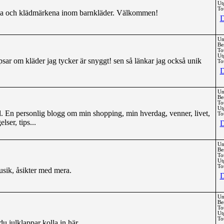
Ut
Tot
erna och klädmärkena inom barnkläder. Välkommen!
D
Un
Be
To
Ut
sar om kläder jag tycker är snyggt! sen så länkar jag också unik
Tot
D
Un
Be
To
Ut
il. En personlig blogg om min shopping, min hverdag, venner, livet,
Tot
lser, tips...
D
Un
Be
To
Ut
Tot
sik, åsikter med mera.
D
Un
Be
To
Ut
Tot
du julklappar kolla in här.