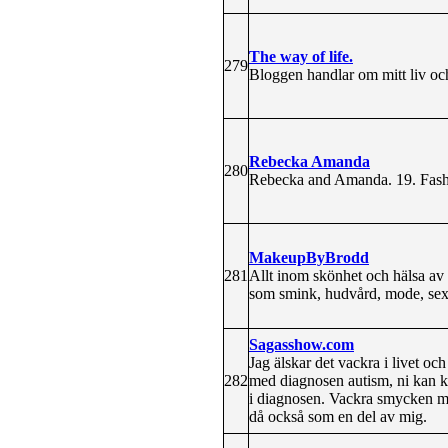
The way of life.
279
Bloggen handlar om mitt liv och 
Rebecka Amanda
280
Rebecka and Amanda. 19. Fash
MakeupByBrodd
281
Allt inom skönhet och hälsa av 
som smink, hudvård, mode, sex, 
Sagasshow.com
Jag älskar det vackra i livet o
282
med diagnosen autism, ni kan k
i diagnosen. Vackra smycken me
då också som en del av mig.