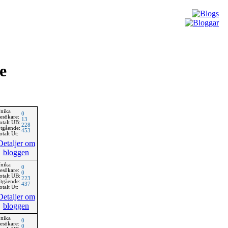
e
nika
0
esökare:
13
otalt UB:
228
tgående:
453
otalt Ut:
Detaljer om
bloggen
nika
0
esökare:
0
otalt UB:
223
tgående:
437
otalt Ut:
Detaljer om
bloggen
nika
0
esökare:
0