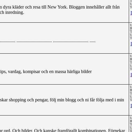
T
U
dyra kläder och resa till New York. Bloggen innehåller allt från
T
och inredning.
U
B
T
U
T
..... .............................. .............................. .....
U
B
T
U
T
tips, vardag, kompisar och en massa härliga bilder
U
B
T
U
lskar shopping och pengar, följ min blogg och ni får följa med i min
T
U
B
T
U
ar ord. Och bilder. Och kanske framförallt kombinationen. Förnekar
T