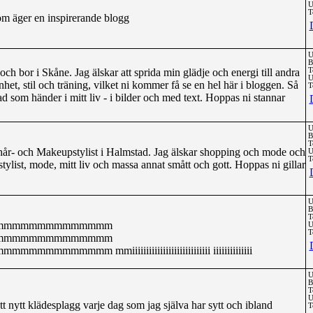
U
T
som äger en inspirerande blogg
U
B
h bor i Skåne. Jag älskar att sprida min glädje och energi till andra
T
U
et, stil och träning, vilket ni kommer få se en hel här i bloggen. Så
T
som händer i mitt liv - i bilder och med text. Hoppas ni stannar
U
B
T
ill hår- och Makeupstylist i Halmstad. Jag älskar shopping och mode och
U
T
stylist, mode, mitt liv och massa annat smått och gott. Hoppas ni gillar
U
B
T
mmmmmmmmmmmmmm
U
T
mmmmmmmmmmmmmm
mmm mmiiiiiiiiiiiiiiiiiiiiiiiiiiii iiiiiiiiiiiiii
U
B
T
U
t nytt klädesplagg varje dag som jag själva har sytt och ibland
T