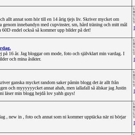
U
B
T
 allt annat som hör till en 14 årig tjejs liv. Skriver mycket om
U
T
sa genom innebandyn med cupvinster, sm, hård träning och mitt mål
n 60D endel också så kommer upp bilder på det!
U
B
ardag.
T
U
jej på 16 år. Jag bloggar om mode, foto och självklart min vardag. I
T
lder och mina åsikter.
U
B
T
 skriver ganska mycket random saker påmin blogg det är allt från
U
T
 dagen och myyyyyycket annat ahah, men iallafall så älskar jag Justin
ni läser min blogg hejdå lov yahh guys!
U
B
T
U
g , new in , foto och annat som ni kommer upptäcka när ni börjar
T