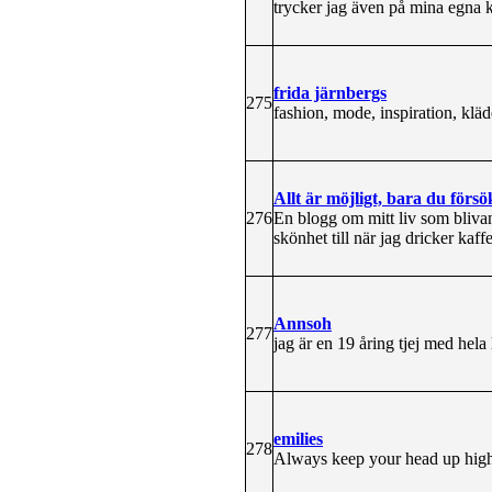
trycker jag även på mina egna k
frida järnbergs
275
fashion, mode, inspiration, kläd
Allt är möjligt, bara du försö
276
En blogg om mitt liv som blivan
skönhet till när jag dricker kaff
Annsoh
277
jag är en 19 åring tjej med hela
emilies
278
Always keep your head up high 