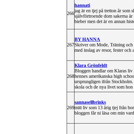
hannati
jag är en tjej på tretton år s
266
självförtroende dom sakerna är 
bieber men det är en annan hist
BY HANNA
267
Skriver om Mode, Träning och 
med inslag av resor, fester och 
Klara Grönfeldt
Bloggen handlar om Klaras liv 
268
hennes amerikanska high school
ursprungligen ifrån Stockholm.
skola och de nya livet som hon 
sannasellbrinks
269
mitt liv som 13 årig tjej från b
bloggen får ni läsa om min vard