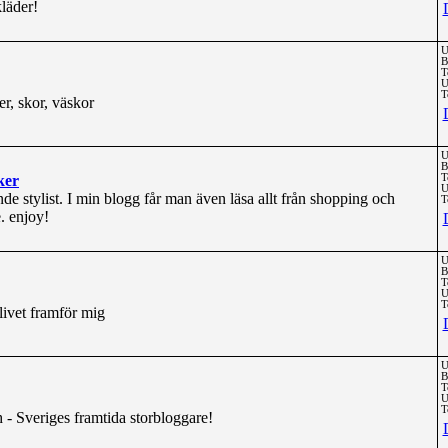
läder!
U
B
T
U
T
er, skor, väskor
U
B
ker
T
U
de stylist. I min blogg får man även läsa allt från shopping och
T
e. enjoy!
U
B
T
U
T
 livet framför mig
U
B
T
U
T
- Sveriges framtida storbloggare!