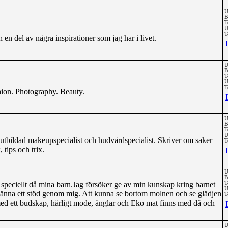
U
B
T
U
T
en del av några inspirationer som jag har i livet.
U
B
T
U
T
ion. Photography. Beauty.
U
B
T
U
utbildad makeupspecialist och hudvårdspecialist. Skriver om saker
T
tips och trix.
U
B
ch speciellt då mina barn.Jag försöker ge av min kunskap kring barnet
T
U
änna ett stöd genom mig. Att kunna se bortom molnen och se glädjen
T
d ett budskap, härligt mode, änglar och Eko mat finns med då och
U