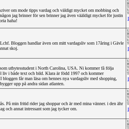
U
B
T
om skriver om mode tipps vardag och väldigt mycket om mobbing och
U
T
någon jag brinner för sen brinner jag även vääldigt mycket för justin
oria haha!
U
B
T
U
Lchf. Bloggen handlar även om mitt vardagsliv som 17åring i Gävle
T
annat skoj.
U
B
som utbytesstudent i North Carolina, USA. Ni kommer få följa
T
U
 liv i både text och bild. Klara är född 1997 och kommer
T
 I bloggen får man läsa om hennes nya vardagsliv med shopping,
bygger upp på andra sidan atlanten.
U
B
T
U
orås. På min fritid rider jag shoppar och är med mina vänner. i den ähr
T
ag och annat intressant som jag tycker om.
U
B
T