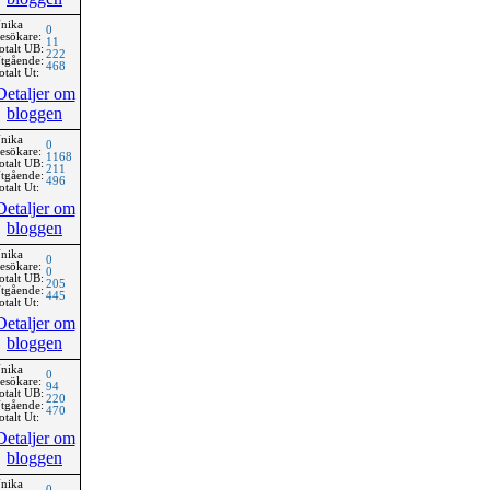
nika
0
esökare:
11
otalt UB:
222
tgående:
468
otalt Ut:
Detaljer om
bloggen
nika
0
esökare:
1168
otalt UB:
211
tgående:
496
otalt Ut:
Detaljer om
bloggen
nika
0
esökare:
0
otalt UB:
205
tgående:
445
otalt Ut:
Detaljer om
bloggen
nika
0
esökare:
94
otalt UB:
220
tgående:
470
otalt Ut:
Detaljer om
bloggen
nika
0