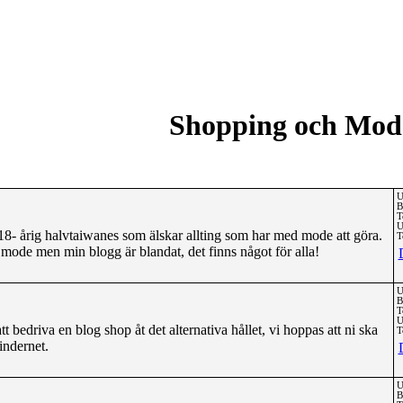
Shopping och Mod
U
B
T
U
8- årig halvtaiwanes som älskar allting som har med mode att göra.
T
 mode men min blogg är blandat, det finns något för alla!
U
B
T
U
bedriva en blog shop åt det alternativa hållet, vi hoppas att ni ska
T
 indernet.
U
B