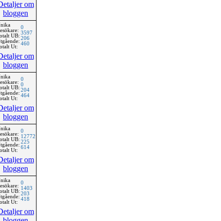
Detaljer om
bloggen
nika
0
esökare:
3597
otalt UB:
206
tgående:
460
otalt Ut:
Detaljer om
bloggen
nika
0
esökare:
0
otalt UB:
204
tgående:
464
otalt Ut:
Detaljer om
bloggen
nika
0
esökare:
12772
otalt UB:
225
tgående:
614
otalt Ut:
Detaljer om
bloggen
nika
0
esökare:
1403
otalt UB:
203
tgående:
418
otalt Ut:
Detaljer om
bloggen