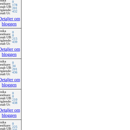
nika
0
esökare:
178
otalt UB:
201
tgående:
432
otalt Ut:
Detaljer om
bloggen
nika
0
esökare:
0
otalt UB:
215
tgående:
439
otalt Ut:
Detaljer om
bloggen
nika
0
esökare:
34
otalt UB:
201
tgående:
436
otalt Ut:
Detaljer om
bloggen
nika
0
esökare:
0
otalt UB:
210
tgående:
438
otalt Ut:
Detaljer om
bloggen
nika
0
esökare:
225
otalt UB: