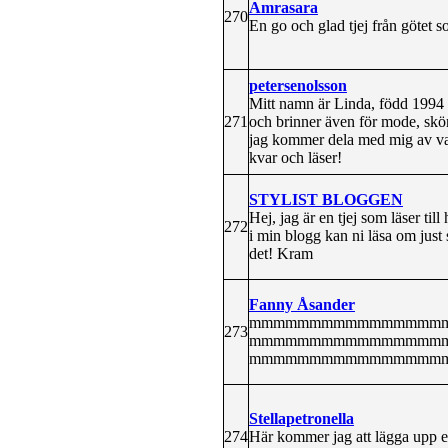
Amrasara
270
En go och glad tjej från götet 
petersenolsson
Mitt namn är Linda, född 1994 oc
271
och brinner även för mode, skönh
jag kommer dela med mig av vad 
kvar och läser!
STYLIST BLOGGEN
Hej, jag är en tjej som läser t
272
i min blogg kan ni läsa om just 
det! Kram
Fanny Åsander
mmmmmmmmmmmmmmmm
273
mmmmmmmmmmmmmmmm
mmmmmmmmmmmmmmmmmmmmmmmmmmm
Stellapetronella
274
Här kommer jag att lägga upp et