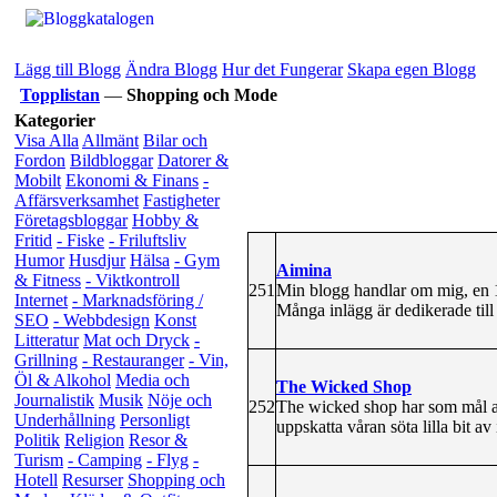
Lägg till Blogg
Ändra Blogg
Hur det Fungerar
Skapa egen Blogg
Topplistan
—
Shopping och Mode
Kategorier
Visa Alla
Allmänt
Bilar och
Fordon
Bildbloggar
Datorer &
Mobilt
Ekonomi & Finans
-
Affärsverksamhet
Fastigheter
Företagsbloggar
Hobby &
Fritid
- Fiske
- Friluftsliv
Humor
Husdjur
Hälsa
- Gym
Aimina
& Fitness
- Viktkontroll
251
Min blogg handlar om mig, en 1
Internet
- Marknadsföring /
Många inlägg är dedikerade till
SEO
- Webbdesign
Konst
Litteratur
Mat och Dryck
-
Grillning
- Restauranger
- Vin,
Öl & Alkohol
Media och
The Wicked Shop
Journalistik
Musik
Nöje och
252
The wicked shop har som mål att 
Underhållning
Personligt
uppskatta våran söta lilla bit av
Politik
Religion
Resor &
Turism
- Camping
- Flyg
-
Hotell
Resurser
Shopping och