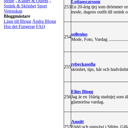
Mode
- Kläder & Outfits
-
Lottaoscarsson
Smink & Skönhet
Sport
253
En 20-årig tjej som drömmer om 
Vetenskap
mode, dagens outfit till smink 
Bloggmästare
Lägg till Blogg
Ändra Blogg
Hur det Fungerar
FAQ
sollenius
254
Mode, Foto, Vardag .........................
rebeckasofia
255
skönhet, tips, hår och hudvårds
Elins Blogg
256
Jag är en 16årig stadstjej som ä
glamorösa vardag.
Annitt
257
Född och uppväxt i Sthlm. Gill