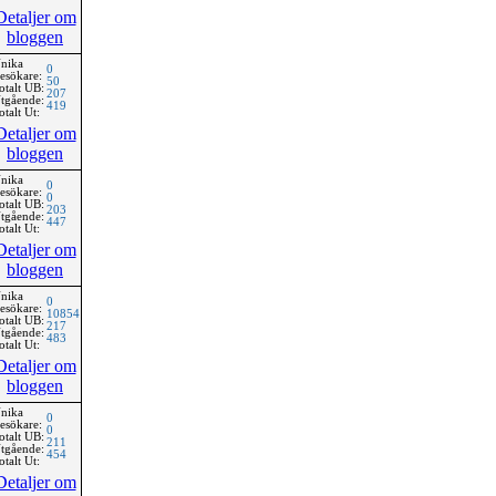
Detaljer om
bloggen
nika
0
esökare:
50
otalt UB:
207
tgående:
419
otalt Ut:
Detaljer om
bloggen
nika
0
esökare:
0
otalt UB:
203
tgående:
447
otalt Ut:
Detaljer om
bloggen
nika
0
esökare:
10854
otalt UB:
217
tgående:
483
otalt Ut:
Detaljer om
bloggen
nika
0
esökare:
0
otalt UB:
211
tgående:
454
otalt Ut:
Detaljer om