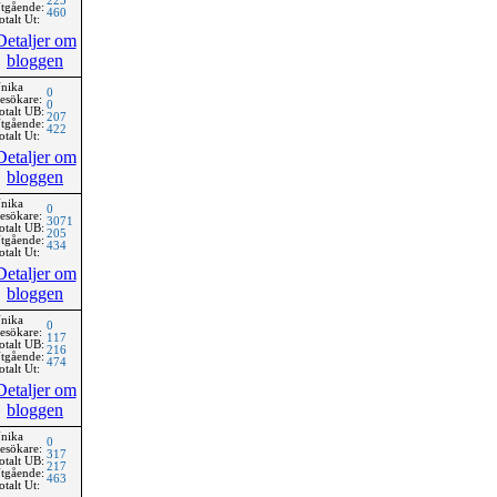
225
tgående:
460
otalt Ut:
Detaljer om
bloggen
nika
0
esökare:
0
otalt UB:
207
tgående:
422
otalt Ut:
Detaljer om
bloggen
nika
0
esökare:
3071
otalt UB:
205
tgående:
434
otalt Ut:
Detaljer om
bloggen
nika
0
esökare:
117
otalt UB:
216
tgående:
474
otalt Ut:
Detaljer om
bloggen
nika
0
esökare:
317
otalt UB:
217
tgående:
463
otalt Ut: