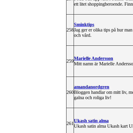
ett litet shoppingberoende. Finn
Sminktips
258
Jag ger er olika tips på hur man
och vård.
Marielle Andersson
259
Mitt namn är Marielle Anderss
amandanordgren
260
Bloggen handlar om mitt liv, m
galna och roliga liv!
Ukash satin alma
261
Ukash satin alma Ukash kart U