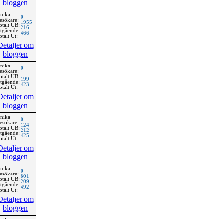
bloggen
nika
0
esökare:
1955
otalt UB:
216
tgående:
466
otalt Ut:
Detaljer om
bloggen
nika
0
esökare:
1
otalt UB:
199
tgående:
423
otalt Ut:
Detaljer om
bloggen
nika
0
esökare:
124
otalt UB:
212
tgående:
425
otalt Ut:
Detaljer om
bloggen
nika
0
esökare:
801
otalt UB:
209
tgående:
492
otalt Ut:
Detaljer om
bloggen