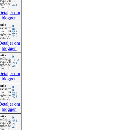
otalt UB:
199
tgående:
441
otalt Ut:
Detaljer om
bloggen
nika
0
esökare:
898
otalt UB:
220
tgående:
449
otalt Ut:
Detaljer om
bloggen
nika
0
esökare:
1103
otalt UB:
214
tgående:
460
otalt Ut:
Detaljer om
bloggen
nika
0
esökare:
0
otalt UB:
204
tgående:
428
otalt Ut:
Detaljer om
bloggen
nika
0
esökare:
451
otalt UB:
215
tgående:
478
otalt Ut: