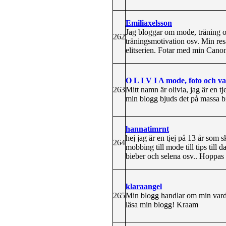
Emiliaxelsson
Jag bloggar om mode, träning och
262
träningsmotivation osv. Min re
elitserien. Fotar med min Cano
O L I V I A mode, foto och v
263
Mitt namn är olivia, jag är en t
min blogg bjuds det på massa bi
hannatimrnt
hej jag är en tjej på 13 år som
264
mobbing till mode till tips till
bieber och selena osv.. Hoppas 
klaraangel
265
Min blogg handlar om min varda
läsa min blogg! Kraam