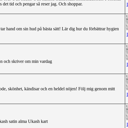
s det tid och pengar så reser jag. Och shoppar.
U
B
T
U
 tar hand om sin hud på bästa sätt! Lär dig hur du förbättrar hygien
T
U
B
T
U
T
on och skriver om min vardag
U
B
T
U
ode, skönhet, kändisar och en heldel nöjen! Följ mig genom mitt
T
U
B
T
U
T
kash satin alma Ukash kart