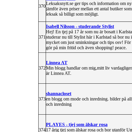
Leksaksnytt.se ger tips och information om nya
370
jämför även priser mellan ett antal butiker som 
leksak så billigt som möjligt.
Isabell Nilsson - studerande Stylist
Hej! En tjej på 17 år som nu är bosatt i Karlst
371
studerar nu till Stylist här i Karlstad så bor n
mycket om just sminkningar och tips osv! För öv
gör på min fritid och även shopping! peace.
Linnea AT
372
Min blogg handlar om mig,mitt liv vardagligen,
är Linnea AT.
shannacloset
373
en blogg om mode och inredning. bilder på allt 
och inredning
PLAYES - tjej som älskar rosa
374
17 årig tjej som älskar rosa och bor utanför Um