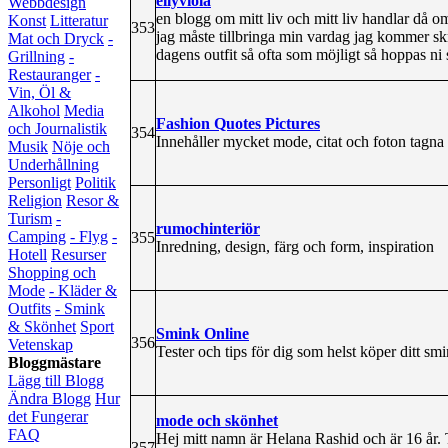
ellyviola
Webbdesign
en blogg om mitt liv och mitt liv handlar då 
Konst
Litteratur
353
jag måste tillbringa min vardag jag kommer sk
Mat och Dryck
-
dagens outfit så ofta som möjligt så hoppas ni 
Grillning
-
Restauranger
-
Vin, Öl &
Alkohol
Media
Fashion Quotes Pictures
och Journalistik
354
Innehåller mycket mode, citat och foton tagna
Musik
Nöje och
Underhållning
Personligt
Politik
Religion
Resor &
Turism
-
rumochinteriör
Camping
- Flyg
-
355
Inredning, design, färg och form, inspiration
Hotell
Resurser
Shopping och
Mode
- Kläder &
Outfits
- Smink
& Skönhet
Sport
Smink Online
356
Vetenskap
Tester och tips för dig som helst köper ditt smi
Bloggmästare
Lägg till Blogg
Ändra Blogg
Hur
det Fungerar
mode och skönhet
FAQ
Hej mitt namn är Helana Rashid och är 16 år. 
357