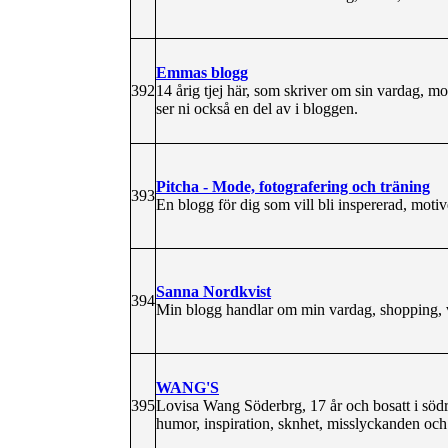
Emmas blogg
392
14 årig tjej här, som skriver om sin vardag, mo
ser ni också en del av i bloggen.
Pitcha - Mode, fotografering och träning
393
En blogg för dig som vill bli inspererad, motiv
Sanna Nordkvist
394
Min blogg handlar om min vardag, shopping, v
WANG'S
395
Lovisa Wang Söderbrg, 17 år och bosatt i södr
humor, inspiration, sknhet, misslyckanden och