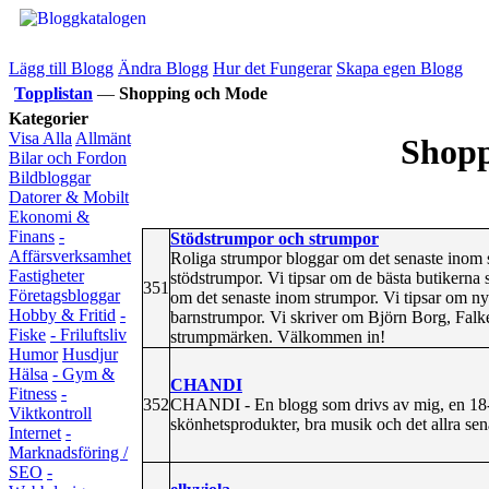
Lägg till Blogg
Ändra Blogg
Hur det Fungerar
Skapa egen Blogg
Topplistan
—
Shopping och Mode
Kategorier
Visa Alla
Allmänt
Shopp
Bilar och Fordon
Bildbloggar
Datorer & Mobilt
Ekonomi &
Finans
-
Stödstrumpor och strumpor
Affärsverksamhet
Roliga strumpor bloggar om det senaste inom 
Fastigheter
stödstrumpor. Vi tipsar om de bästa butikerna 
351
Företagsbloggar
om det senaste inom strumpor. Vi tipsar om n
Hobby & Fritid
-
barnstrumpor. Vi skriver om Björn Borg, Falk
Fiske
- Friluftsliv
strumpmärken. Välkommen in!
Humor
Husdjur
Hälsa
- Gym &
CHANDI
Fitness
-
352
CHANDI - En blogg som drivs av mig, en 18-år
Viktkontroll
skönhetsprodukter, bra musik och det allra se
Internet
-
Marknadsföring /
SEO
-