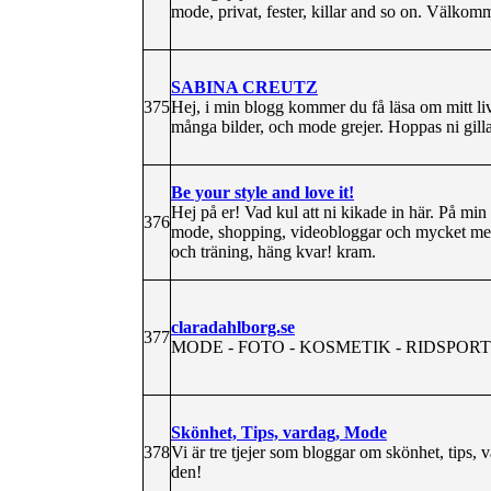
mode, privat, fester, killar and so on. Välkom
SABINA CREUTZ
375
Hej, i min blogg kommer du få läsa om mitt li
många bilder, och mode grejer. Hoppas ni gilla
Be your style and love it!
Hej på er! Vad kul att ni kikade in här. På mi
376
mode, shopping, videobloggar och mycket mer. 
och träning, häng kvar! kram.
claradahlborg.se
377
MODE - FOTO - KOSMETIK - RIDSPORT
Skönhet, Tips, vardag, Mode
378
Vi är tre tjejer som bloggar om skönhet, tips,
den!