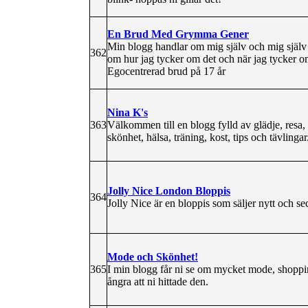
En Brud Med Grymma Gener
Min blogg handlar om mig själv och mig själv 
362
om hur jag tycker om det och när jag tycker o
Egocentrerad brud på 17 år
Nina K's
363
Välkommen till en blogg fylld av glädje, resa, d
skönhet, hälsa, träning, kost, tips och tävlinga
Jolly Nice London Bloppis
364
Jolly Nice är en bloppis som säljer nytt och 
Mode och Skönhet!
365
I min blogg får ni se om mycket mode, shopp
ångra att ni hittade den.