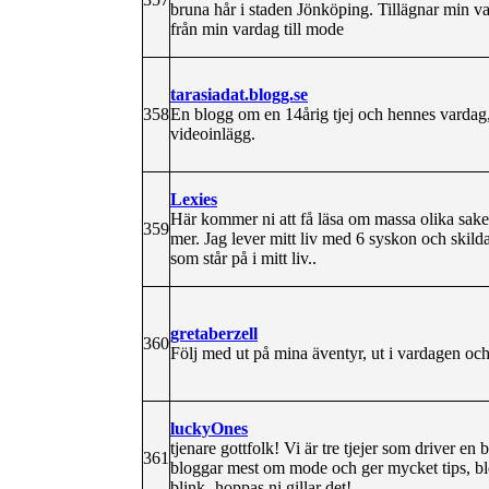
bruna hår i staden Jönköping. Tillägnar min va
från min vardag till mode
tarasiadat.blogg.se
358
En blogg om en 14årig tjej och hennes vardag,
videoinlägg.
Lexies
Här kommer ni att få läsa om massa olika sake
359
mer. Jag lever mitt liv med 6 syskon och skilda
som står på i mitt liv..
gretaberzell
360
Följ med ut på mina äventyr, ut i vardagen oc
luckyOnes
tjenare gottfolk! Vi är tre tjejer som driver 
361
bloggar mest om mode och ger mycket tips, b
blink- hoppas ni gillar det!