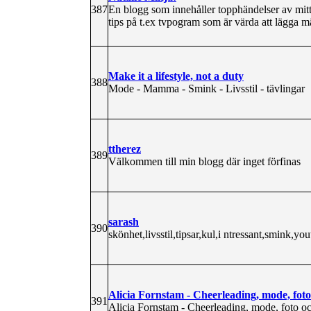
387
En blogg som innehåller topphändelser av mitt 
tips på t.ex tvpogram som är värda att lägga mä
Make it a lifestyle, not a duty
388
Mode - Mamma - Smink - Livsstil - tävlingar
ttherez
389
Välkommen till min blogg där inget förfinas
sarash
390
skönhet,livsstil,tipsar,kul,i ntressant,smink,yo
Alicia Fornstam - Cheerleading, mode, foto
391
Alicia Fornstam - Cheerleading, mode, foto o