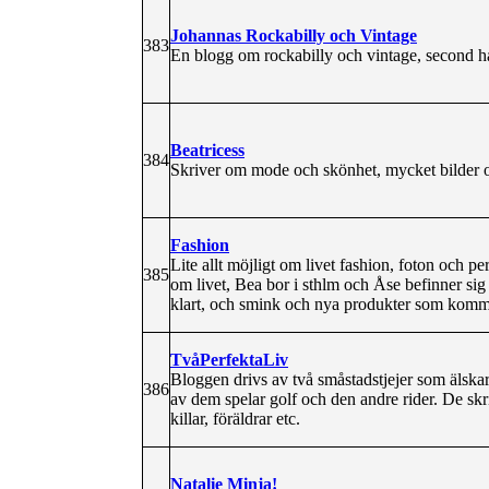
Johannas Rockabilly och Vintage
383
En blogg om rockabilly och vintage, second h
Beatricess
384
Skriver om mode och skönhet, mycket bilder o
Fashion
Lite allt möjligt om livet fashion, foton och pe
385
om livet, Bea bor i sthlm och Åse befinner sig
klart, och smink och nya produkter som komme
TvåPerfektaLiv
Bloggen drivs av två småstadstjejer som älskar
386
av dem spelar golf och den andre rider. De skr
killar, föräldrar etc.
Natalie Minja!