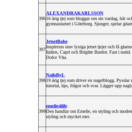
ALEXANDRAKARLSSON
396
16 årig tjej som bloggar om sin vardag, hår oc
gymnasiumet i Göteborg. Sjunger, spelar gitarr
JetsetBabe
Inspireras utav lyxiga jetset tjejer och få gl
397
Italien, Capri och Brigitte Bardot. Fast i nuti
Dolce Vita.
NailsByL
398
19 årig tjej som driver en nagelblogg. Pysslar
tutorial, tips, frågor och svar. Lägger upp nagla
emeliesliife
399
Den handlar om Emelie, en styling och modetoki
styling och mycket mer.