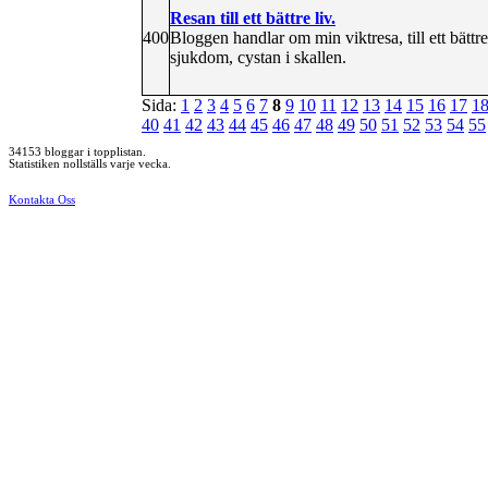
Resan till ett bättre liv.
400
Bloggen handlar om min viktresa, till ett bät
sjukdom, cystan i skallen.
Sida:
1
2
3
4
5
6
7
8
9
10
11
12
13
14
15
16
17
1
40
41
42
43
44
45
46
47
48
49
50
51
52
53
54
55
34153 bloggar i topplistan.
Statistiken nollställs varje vecka.
Kontakta Oss