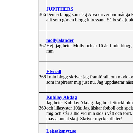
JUPITHERS
366
Denna blogg som Jag Alva driver har många 
allt som gör en blogg intressant. Så besök jupi
mollylalander
367
Hej! jag heter Molly och är 16 år. I min blogg f
mm.
Elvirall
368
I min blogg skriver jag framförallt om mode o
som inspirerar mig just nu. Jag uppdaterar näs
Kubilay Akdag
Jag heter Kubilay Akdag. Jag bor i Stockholm 
369
och lillasyster 10år. Jag älskar fotboll och spe
mig och står alltid vid min sida i vått och tor
massa annat skoj. Skriver mycket dikter!
Leksaksnytt.se