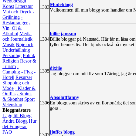
Webbdesign
Modeblogg
Konst
Litteratur
1303
Välkommen till min blogg som handlar om M
Mat och Dryck
-
Grillning
-
Restauranger
-
Vin, Öl &
billie jansson
Alkohol
Media
1304
Billie bloggar på Nattstad. Här får ni läsa o
och Journalistik
fyller hennes liv. Det bjuds också på mycket 
Musik
Nöje och
Underhållning
Personligt
Politik
Religion
Resor &
Turism
-
dixiiie
1305
Camping
- Flyg
-
Jag bloggar om mitt liv som 17åring, jag är e
Hotell
Resurser
Shopping och
Mode
- Kläder &
Outfits
- Smink
Absolutffanny
& Skönhet
Sport
1306
En blogg som skrivs av en fjortonårig tjej so
Vetenskap
göra .
Bloggmästare
Lägg till Blogg
Ändra Blogg
Hur
det Fungerar
jjoffes blogg
FAQ
1307