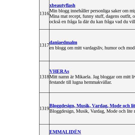
xbeautyflash
Min blogg innehåller personliga saker om mi
1316
Mina mat recept, funny stuff, dagens outfit,
också en fråga Ia där du kan fråga vad du vill
daniaedmalm
1317
en blogg om mitt vardagsliv, humor och mod
VHERAs
1318
Mitt namn är Mikaela. Jag bloggar om mitt liv
festande till lugna hemmakvällar.
Bloggdesign, Musik, Vardag, Mode och li
1319
Bloggdesign, Musik, Vardag, Mode och lite 
EMMALIDÉN