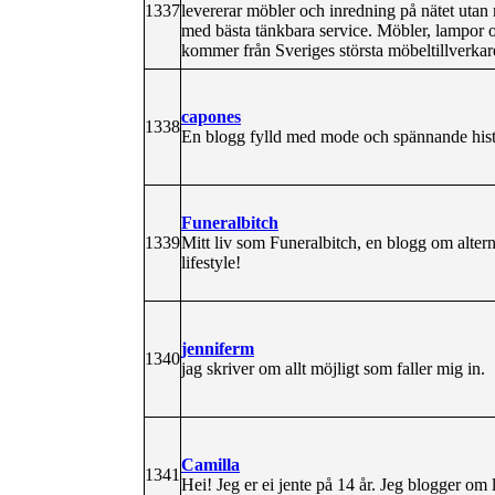
1337
levererar möbler och inredning på nätet utan m
med bästa tänkbara service. Möbler, lampor oc
kommer från Sveriges största möbeltillverkar
capones
1338
En blogg fylld med mode och spännande histo
Funeralbitch
1339
Mitt liv som Funeralbitch, en blogg om alter
lifestyle!
jenniferm
1340
jag skriver om allt möjligt som faller mig in.
Camilla
1341
Hei! Jeg er ei jente på 14 år. Jeg blogger om li