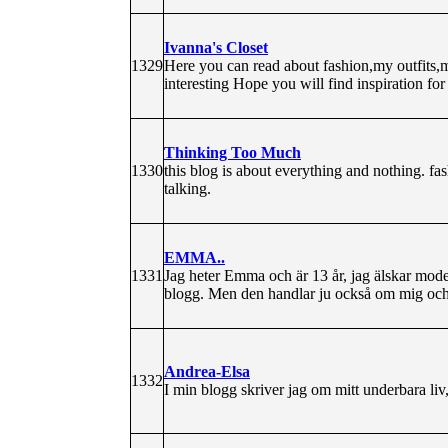
Ivanna's Closet
1329
Here you can read about fashion,my outfits,m
interesting Hope you will find inspiration fo
Thinking Too Much
1330
this blog is about everything and nothing. fa
talking.
EMMA..
1331
Jag heter Emma och är 13 år, jag älskar mode
blogg. Men den handlar ju också om mig och
Andrea-Elsa
1332
I min blogg skriver jag om mitt underbara l