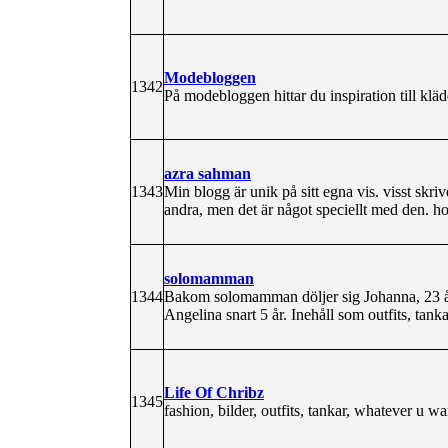
Modebloggen
1342
På modebloggen hittar du inspiration till kl
azra sahman
1343
Min blogg är unik på sitt egna vis. visst s
andra, men det är något speciellt med den. ho
solomamman
1344
Bakom solomamman döljer sig Johanna, 23 år s
Angelina snart 5 år. Inehåll som outfits, tank
Life Of Chribz
1345
fashion, bilder, outfits, tankar, whatever u wa