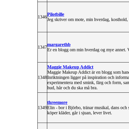
Pilotbille
1346
Jeg skriver om mote, min hverdag, kosthold, 
margarethb
1347
Er en blogg om min hverdag og mye annet. V
Maggie Makeup Addict
Maggie Makeup Addict är en blogg som handl
1348
Inriktningen ligger på inspiration och informa
experimentera med smink, färg och form, samt
hud, hår och du ska må bra.
threemore
1349
Elin - bor i Björbo, tränar musikal, dans och
köper kläder, går i sjuan, lever livet.