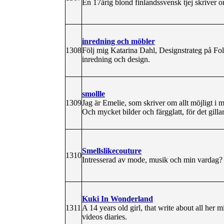
En 17årig blond finlandssvensk tjej skriver om
inredning och möbler
1308
Följ mig Katarina Dahl, Designstrateg på Fo
inredning och design.
smollle
1309
Jag är Emelie, som skriver om allt möjligt i
Och mycket bilder och färgglatt, för det gillar
Smellslikecouture
1310
Intresserad av mode, musik och min vardag? 
Kuki In Wonderland
1311
A 14 years old girl, that write about all her 
videos diaries.