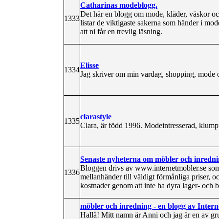
Catharinas modeblogg.
Det här en blogg om mode, kläder, väskor och 
1333
listar de viktigaste sakerna som händer i mod
att ni får en trevlig läsning.
Elisse
1334
Jag skriver om min vardag, shopping, mode och
clarastyle
1335
Clara, är född 1996. Modeintresserad, klu
Senaste nyheterna om möbler och inredn
Bloggen drivs av www.internetmobler.se som 
1336
mellanhänder till väldigt förmånliga priser, 
kostnader genom att inte ha dyra lager- och b
möbler och inredning - en blogg av Intern
Hallå! Mitt namn är Anni och jag är en av gr