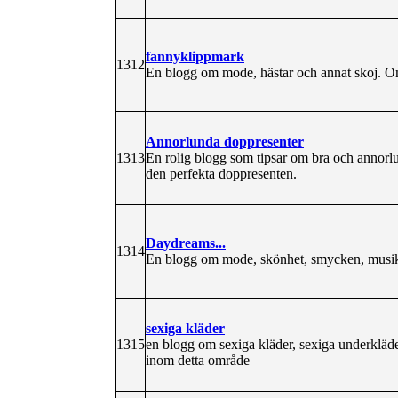
fannyklippmark
1312
En blogg om mode, hästar och annat skoj. Om
Annorlunda doppresenter
1313
En rolig blogg som tipsar om bra och annorlu
den perfekta doppresenten.
Daydreams...
1314
En blogg om mode, skönhet, smycken, musik
sexiga kläder
1315
en blogg om sexiga kläder, sexiga underkläder
inom detta område