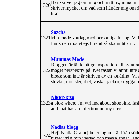
Här skriver jag om mig och mitt liv, mina int
1320
skriver mycket om vad som händer mig om da
bra!
Sazcha
1321
Min mode vardag med personliga inslag. Vill 
finns i en modetjejs huvud så ska ni titta in.
Mummas Mode
Bloggen är tänkt att ge inspiration till kvinno
1322
moget perspektiv på livet fastän vi ännu int
blogg som inte är skriven av en tonåring. Vi 
stövlar, mönster, diet, väska, jackor, snygga b
NikkiSkizo
1323
a blog where i'm writing about shopping, fa
and that has an infection on my days.
Nadias blogg
Hej! Nadia Gramej heter jag och är ifrån söde
1324
bilder ifrån min vardag och massa annat ,läg