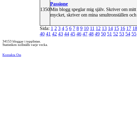
Passione
1350
Min blogg speglar mig själv. Skriver om mitt l
mycket, skriver om mina smultronställen och 
Sida:
1
2
3
4
5
6
7
8
9
10
11
12
13
14
15
16
17
1
40
41
42
43
44
45
46
47
48
49
50
51
52
53
54
55
34153 bloggar i topplistan.
Statistiken nollställs varje vecka.
Kontakta Oss