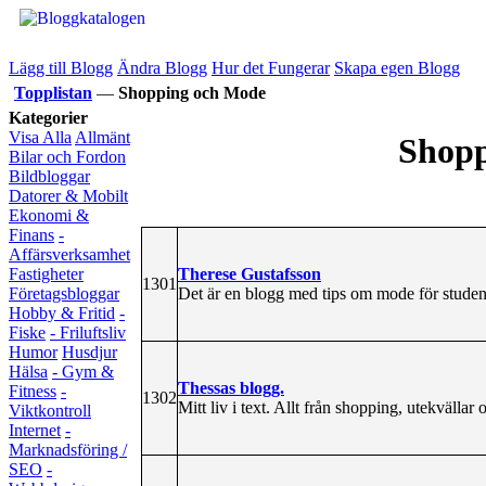
Lägg till Blogg
Ändra Blogg
Hur det Fungerar
Skapa egen Blogg
Topplistan
—
Shopping och Mode
Kategorier
Visa Alla
Allmänt
Shopp
Bilar och Fordon
Bildbloggar
Datorer & Mobilt
Ekonomi &
Finans
-
Affärsverksamhet
Therese Gustafsson
Fastigheter
1301
Det är en blogg med tips om mode för studen
Företagsbloggar
Hobby & Fritid
-
Fiske
- Friluftsliv
Humor
Husdjur
Hälsa
- Gym &
Thessas blogg.
Fitness
-
1302
Mitt liv i text. Allt från shopping, utekvällar
Viktkontroll
Internet
-
Marknadsföring /
SEO
-