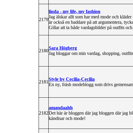
linda - my life, my fashion
Jag älskar allt som har med mode och kläder 
2179
är också en baddare på att argumentera, tyck
Gillar att ta både vardagsbilder på outfits o
Sara Högberg
2180
Jag bloggar om min vardag, shopping, outfit
Style by Cecilia-Cecilia
2181
En ny, fräsh modeblogg som drivs gemensamt
amandaahh
2182
Det här är bloggen där jag bloggen där jag 
kändisar och mode!