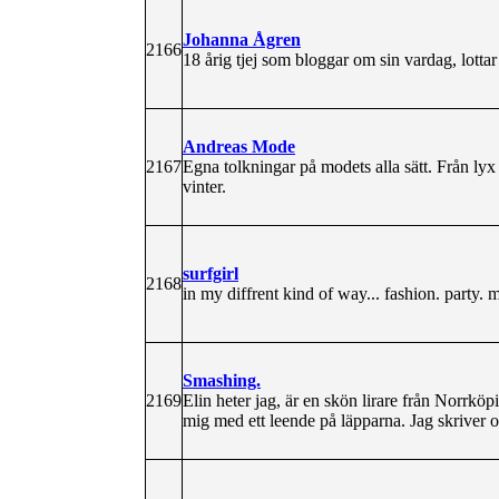
Johanna Ågren
2166
18 årig tjej som bloggar om sin vardag, lottar 
Andreas Mode
2167
Egna tolkningar på modets alla sätt. Från lyx ti
vinter.
surfgirl
2168
in my diffrent kind of way... fashion. party. m
Smashing.
2169
Elin heter jag, är en skön lirare från Norrköp
mig med ett leende på läpparna. Jag skriver om