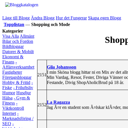
Lägg till Blogg
Ändra Blogg
Hur det Fungerar
Skapa egen Blogg
Topplistan
—
Shopping och Mode
Kategorier
Visa Alla
Allmänt
Shopp
Bilar och Fordon
Bildbloggar
Datorer & Mobilt
Ekonomi &
Finans
-
Gila Johansson
Affärsverksamhet
I min Sköna blogg hittar ni en Mix av det all
Fastigheter
2151
Min Vardag, Resor, Fester, Diviga Vänner och
Företagsbloggar
Festande, Divig ShopAholicBrud på 18 år.
Hobby & Fritid
-
Fiske
- Friluftsliv
Humor
Husdjur
Hälsa
- Gym &
La Ragazza
Fitness
-
2152
Jag Ã¤r en student som Ã¤lskar klÃ¤der, m
Viktkontroll
Internet
-
Marknadsföring /
SEO
-