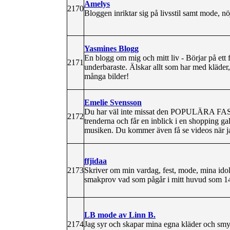
Amelys
2170
Bloggen inriktar sig på livsstil samt mode, nö
Yasmines Blogg
En blogg om mig och mitt liv - Börjar på ett
2171
underbaraste. Älskar allt som har med kläder
många bilder!
Emelie Svensson
Du har väl inte missat den POPULÄRA FASH
2172
trenderna och får en inblick i en shopping gal
musiken. Du kommer även få se videos när j
ffjidaa
2173
Skriver om min vardag, fest, mode, mina idole
smakprov vad som pågår i mitt huvud som 14
LB mode av Linn B.
2174
Jag syr och skapar mina egna kläder och sm