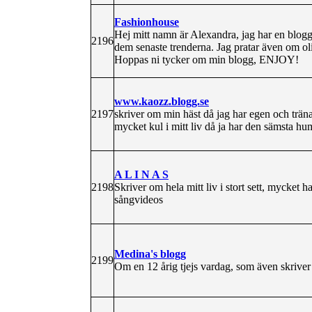
Fashionhouse
Hej mitt namn är Alexandra, jag har en blogg
2196
dem senaste trenderna. Jag pratar även om ol
Hoppas ni tycker om min blogg, ENJOY!
www.kaozz.blogg.se
2197
skriver om min häst då jag har egen och träna
mycket kul i mitt liv då ja har den sämsta hu
A L I N A S
2198
Skriver om hela mitt liv i stort sett, mycket
sångvideos
Medina's blogg
2199
Om en 12 årig tjejs vardag, som även skrive