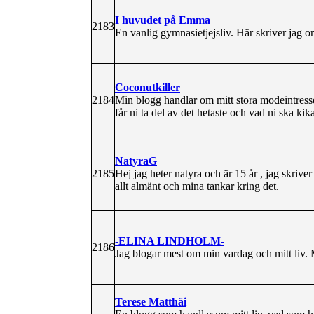
I huvudet på Emma
2183
En vanlig gymnasietjejsliv. Här skriver jag o
Coconutkiller
2184
Min blogg handlar om mitt stora modeintress
får ni ta del av det hetaste och vad ni ska kik
NatyraG
2185
Hej jag heter natyra och är 15 år , jag skriv
allt almänt och mina tankar kring det.
-ELINA LINDHOLM-
2186
Jag blogar mest om min vardag och mitt liv. 
Terese Matthäi