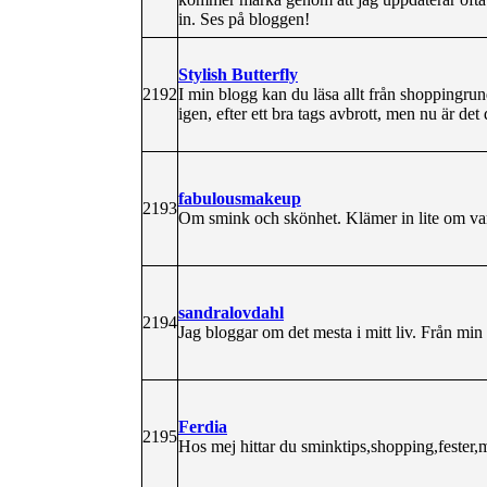
in. Ses på bloggen!
Stylish Butterfly
2192
I min blogg kan du läsa allt från shoppingrund
igen, efter ett bra tags avbrott, men nu är de
fabulousmakeup
2193
Om smink och skönhet. Klämer in lite om vard
sandralovdahl
2194
Jag bloggar om det mesta i mitt liv. Från min
Ferdia
2195
Hos mej hittar du sminktips,shopping,fester