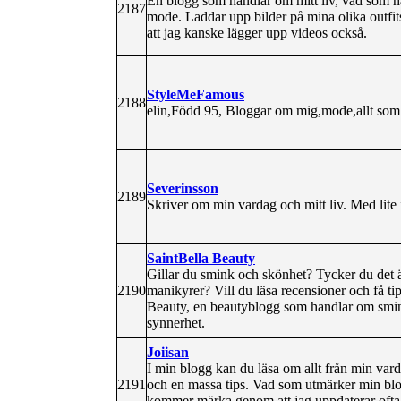
En blogg som handlar om mitt liv, vad som hä
2187
mode. Laddar upp bilder på mina olika outfit
att jag kanske lägger upp videos också.
StyleMeFamous
2188
elin,Född 95, Bloggar om mig,mode,allt som f
Severinsson
2189
Skriver om min vardag och mitt liv. Med lite
SaintBella Beauty
Gillar du smink och skönhet? Tycker du det är
2190
manikyrer? Vill du läsa recensioner och få t
Beauty, en beautyblogg som handlar om smink
synnerhet.
Joiisan
I min blogg kan du läsa om allt från min vard
2191
och en massa tips. Vad som utmärker min blogg
kommer märka genom att jag uppdaterar ofta. O