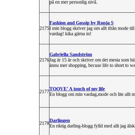
på en mer personlig nivå.
Fashion and Gossip by Ronja S
2175
I min blogg skriver jag om allt ifrån mode t
vardag! kika gärna in!
Gabriella Sandström
2176
Jag är 15 år och skriver om det mesta som hä
ännu mer shopping, becuse life to short to we
TOOVE' A touch of my life
2177
En blogg om min vardag,mode och lite allt mö
Darlingen
2178
En riktig darling-blogg fylld med allt jag älsk