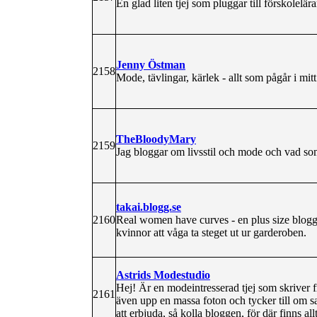
En glad liten tjej som pluggar till förskolelära
Jenny Östman
2158
Mode, tävlingar, kärlek - allt som pågår i mitt
TheBloodyMary
2159
Jag bloggar om livsstil och mode och vad som
takai.blogg.se
2160
Real women have curves - en plus size blogga
kvinnor att våga ta steget ut ur garderoben.
Astrids Modestudio
Hej! Är en modeintresserad tjej som skriver 
2161
även upp en massa foton och tycker till om sa
att erbjuda, så kolla bloggen, för där finns all