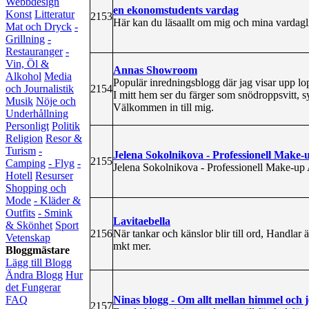
Webbdesign
en ekonomstudents vardag
Konst
Litteratur
2153
Här kan du läsaallt om mig och mina vardaglig
Mat och Dryck
-
Grillning
-
Restauranger
-
Vin, Öl &
Annas Showroom
Alkohol
Media
Populär inredningsblogg där jag visar upp l
2154
och Journalistik
I mitt hem ser du färger som snödroppsvitt, s
Musik
Nöje och
Välkommen in till mig.
Underhållning
Personligt
Politik
Religion
Resor &
Turism
-
Jelena Sokolnikova - Professionell Make-u
2155
Camping
- Flyg
-
Jelena Sokolnikova - Professionell Make-up A
Hotell
Resurser
Shopping och
Mode
- Kläder &
Outfits
- Smink
Lavitaebella
& Skönhet
Sport
2156
När tankar och känslor blir till ord, Handla
Vetenskap
mkt mer.
Bloggmästare
Lägg till Blogg
Ändra Blogg
Hur
det Fungerar
Ninas blogg - Om allt mellan himmel och 
FAQ
2157