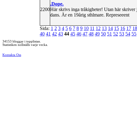
.Dope.
2200
Här skrivs inga tråkigheter! Utan här skriv
dans. Är en 19årig sthlmare. Represeeent
Sida:
1
2
3
4
5
6
7
8
9
10
11
12
13
14
15
16
17
1
40
41
42
43
44
45
46
47
48
49
50
51
52
53
54
55
34153 bloggar i topplistan.
Statistiken nollställs varje vecka.
Kontakta Oss