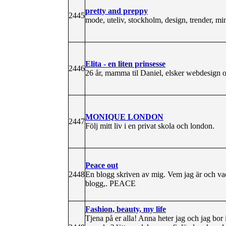
pretty and preppy
2445
mode, uteliv, stockholm, design, trender, min 
Elita - en liten prinsesse
2446
26 år, mamma til Daniel, elsker webdesign 
MONIQUE LONDON
2447
Följ mitt liv i en privat skola och london.
Peace out
2448
En blogg skriven av mig. Vem jag är och vad 
blogg,. PEACE
Fashion, beauty, my life
Tjena på er alla! Anna heter jag och jag bor 