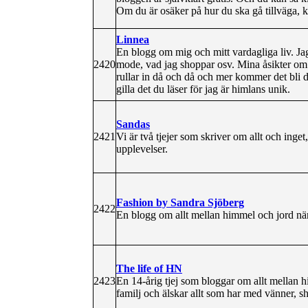
Om du är osäker på hur du ska gå tillväga, 
Linnea
En blogg om mig och mitt vardagliga liv. Ja
2420
mode, vad jag shoppar osv. Mina åsikter om al
rullar in då och då och mer kommer det bli d
gilla det du läser för jag är himlans unik.
Sandas
2421
Vi är två tjejer som skriver om allt och inget
upplevelser.
Fashion by Sandra Sjöberg
2422
En blogg om allt mellan himmel och jord när
The life of HN
2423
En 14-årig tjej som bloggar om allt mellan 
familj och älskar allt som har med vänner, s