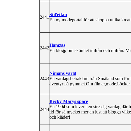
Stil'ettan
2441
En ny modeportal för att shoppa unika kreat
Hamzas
2442
En blogg om skönhet inifrån och utifrån. Mitt
Nimahs värld
2443
En vardagsbetraktare från Småland som för h
äventyr på gymmet.Om filmer,mode,böcker.
Becky-Marys space
En 1994 som lever i en stressig vardag där b
2444
tid för så mycket mer än just att blogga vilk
och kläder!