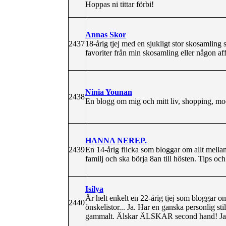
Hoppas ni tittar förbi!
Annas Skor
2437
18-årig tjej med en sjukligt stor skosamling 
favoriter från min skosamling eller någon affä
Ninia Younan
2438
En blogg om mig och mitt liv, shopping, m
HANNA NEREP.
2439
En 14-årig flicka som bloggar om allt mella
familj och ska börja 8an till hösten. Tips o
Isilya
Är helt enkelt en 22-årig tjej som bloggar 
2440
önskelistor... Ja. Har en ganska personlig s
gammalt. Älskar ÄLSKAR second hand! Jag är