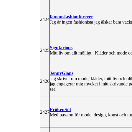
famousfashionforever
2424
Jag är ingen fashionista jag älskar bara vack
Sigutarious
2425
Mitt liv om allt möjligt . Kläder och mode o
JennyGlans
Jag skriver om mode, kläder, mitt liv och oli
2426
jag engagerar mig mycket i mitt skrivande på
ser!
FrökenSöt
2427
Med passion för mode, design, konst och mus