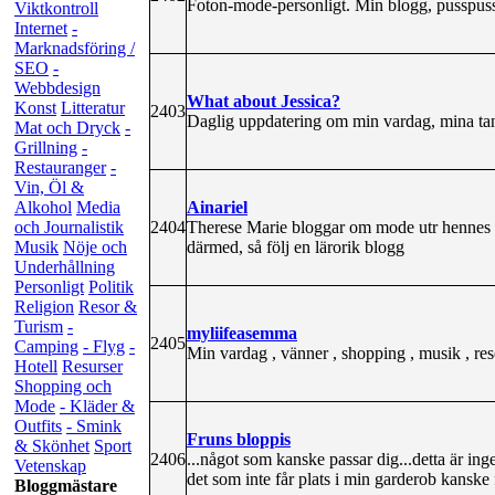
Foton-mode-personligt. Min blogg, pusspus
Viktkontroll
Internet
-
Marknadsföring /
SEO
-
Webbdesign
What about Jessica?
Konst
Litteratur
2403
Daglig uppdatering om min vardag, mina ta
Mat och Dryck
-
Grillning
-
Restauranger
-
Vin, Öl &
Ainariel
Alkohol
Media
2404
Therese Marie bloggar om mode utr hennes pe
och Journalistik
därmed, så följ en lärorik blogg
Musik
Nöje och
Underhållning
Personligt
Politik
Religion
Resor &
Turism
-
myliifeasemma
2405
Camping
- Flyg
-
Min vardag , vänner , shopping , musik , res
Hotell
Resurser
Shopping och
Mode
- Kläder &
Outfits
- Smink
Fruns bloppis
& Skönhet
Sport
2406
...något som kanske passar dig...detta är in
Vetenskap
det som inte får plats i min garderob kanske f
Bloggmästare