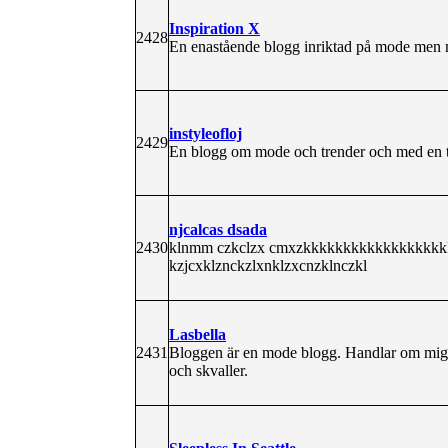
Inspiration X
2428
En enastående blogg inriktad på mode men m
instyleofloj
2429
En blogg om mode och trender och med en to
njcalcas dsada
2430
klnmm czkclzx cmxzkkkkkkkkkkkkkkkkkkk
kzjcxklznckzlxnklzxcnzklnczkl
Lasbella
2431
Bloggen är en mode blogg. Handlar om mig och 
och skvaller.