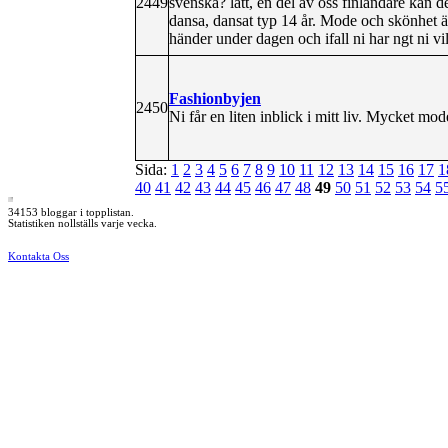
2449
svenska? lätt, en del av oss finländare kan de
dansa, dansat typ 14 år. Mode och skönhet ä
händer under dagen och ifall ni har ngt ni vill
Fashionbyjen
2450
Ni får en liten inblick i mitt liv. Mycket mo
Sida:
1
2
3
4
5
6
7
8
9
10
11
12
13
14
15
16
17
1
40
41
42
43
44
45
46
47
48
49
50
51
52
53
54
5
34153 bloggar i topplistan.
Statistiken nollställs varje vecka.
Kontakta Oss