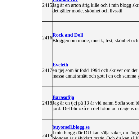
2415
Jag är en arton årig kille och i min blogg skr
det gäller mode, skönhet och livsstil
Rock and Doll
2416
Bloggen om mode, musik, fest, skönhet och m
Eveleth
2417
en tjej som är född 1994 och skriver om det
massa annat smått och gott i en och samma g
Barasofija
2418
Jag är en tjej på 13 år vid namn Sofia som 
jord. Det blir oxå en del foton och dagens o
buyorsell.blogg.se
I min blogg där DU kan sälja saker, du längr
2419
bloggen är självklart gratis. Och du kan så 