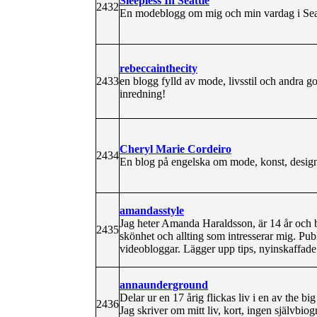
Sleepless In Seattle
2432
En modeblogg om mig och min vardag i Sea
rebeccainthecity
2433
en blogg fylld av mode, livsstil och andra g
inredning!
Cheryl Marie Cordeiro
2434
En blog på engelska om mode, konst, design,
amandasstyle
Jag heter Amanda Haraldsson, är 14 år och 
2435
skönhet och allting som intresserar mig. Publ
videobloggar. Lägger upp tips, nyinskaffade
annaunderground
Delar ur en 17 årig flickas liv i en av the big
2436
Jag skriver om mitt liv, kort, ingen självbio