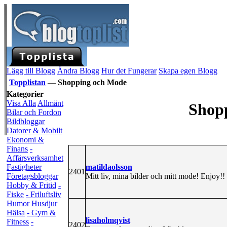
Lägg till Blogg
Ändra Blogg
Hur det Fungerar
Skapa egen Blogg
Topplistan
—
Shopping och Mode
Kategorier
Visa Alla
Allmänt
Shop
Bilar och Fordon
Bildbloggar
Datorer & Mobilt
Ekonomi &
Finans
-
Affärsverksamhet
matildaolsson
Fastigheter
2401
Mitt liv, mina bilder och mitt mode! Enjoy!!
Företagsbloggar
Hobby & Fritid
-
Fiske
- Friluftsliv
Humor
Husdjur
Hälsa
- Gym &
lisaholmqvist
Fitness
-
2402