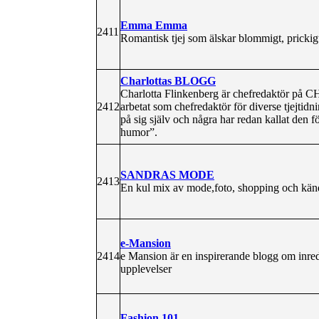
Emma Emma
2411
Romantisk tjej som älskar blommigt, prickigt
Charlottas BLOGG
Charlotta Flinkenberg är chefredaktör på 
2412
arbetat som chefredaktör för diverse tjejtid
på sig själv och några har redan kallat den 
humor”.
SANDRAS MODE
2413
En kul mix av mode,foto, shopping och känd
e-Mansion
2414
e Mansion är en inspirerande blogg om inr
upplevelser
Fashion 101