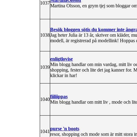
MartinaOlsson
1037
Martina Olsson, en grym tjej som bloggar om s
Besök bloggen sötis du kommer inte ångra
1038
Jag heter Julia är 13 år, skriver om kläder, 
modell, är registrerad på modellink! Hoppas d
enligtlovise
Min blogg handlar om min vardag, mitt liv oc
1039
shopping, fester och lite det jag kanner for. 
klickar in har!
fiiliippas
1040
Min blogg handlar om mitt liv , mode och lite
purse 'n boots
1041
resor, shopping och mode som är mitt stora in