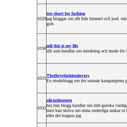
too short for fashion
1029
jag bloggar om allt från himmel och jord. mi
gott.
mli this is my life
1030
allt som handlar om inredning och mode för 
Thethreefashionlovers
1031
En modeblogg om det senaste kampanjerna pr
aliciatimonen
hej min blogg handlar om mitt ganska vanliga l
1032
men kan skriva om mina underliga tankar ni k
eller det hoppas jag