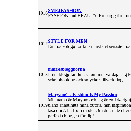
SMEJFASHION
1016
FASHION and BEAUTY. En blogg for motei
STYLE FOR MEN
1017
En modeblogg för killar med det senaste mode
marresblogghorna
1018
I min blogg får du läsa om min vardag. Jag
sckrapbooking och smyckerstillverkning.
MaryamG - Fashion Is My Passion
Mitt namn är Maryam och jag är en 14-årig t
1019
bland annat hitta mina outfits, min inspiratio
läsa om ALLT om mode. Om du är ute efter en
perfekta bloggen för dig!