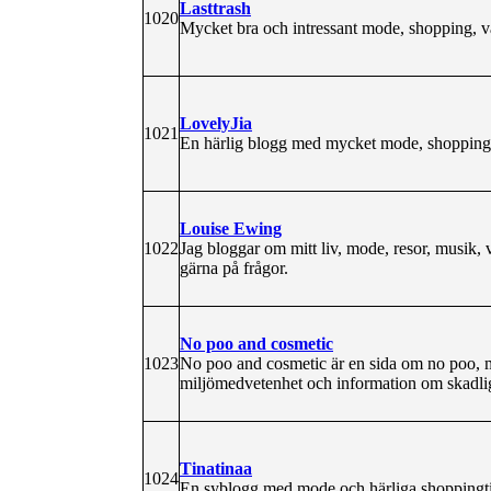
Lasttrash
1020
Mycket bra och intressant mode, shopping, v
LovelyJia
1021
En härlig blogg med mycket mode, shopping 
Louise Ewing
1022
Jag bloggar om mitt liv, mode, resor, musik,
gärna på frågor.
No poo and cosmetic
1023
No poo and cosmetic är en sida om no poo, 
miljömedvetenhet och information om skadlig
Tinatinaa
1024
En syblogg med mode och härliga shoppingti