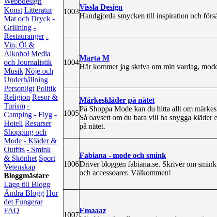
Webbdesign
Vissla Design
Konst
Litteratur
1003
Handgjorda smycken till inspiration och försä
Mat och Dryck
-
Grillning
-
Restauranger
-
Vin, Öl &
Alkohol
Media
Marta M
1004
och Journalistik
Här kommer jag skriva om min vardag, mode,
Musik
Nöje och
Underhållning
Personligt
Politik
Religion
Resor &
Märkeskläder på nätet
Turism
-
På Shoppa Mode kan du hitta allt om märkeskl
1005
Camping
- Flyg
-
Så oavsett om du bara vill ha snygga kläder 
Hotell
Resurser
på nätet.
Shopping och
Mode
- Kläder &
Outfits
- Smink
Fabiana - mode och smink
& Skönhet
Sport
1006
Driver bloggen fabiana.se. Skriver om smin
Vetenskap
och accessoarer. Välkommen!
Bloggmästare
Lägg till Blogg
Ändra Blogg
Hur
det Fungerar
Emaaaz
FAQ
1007