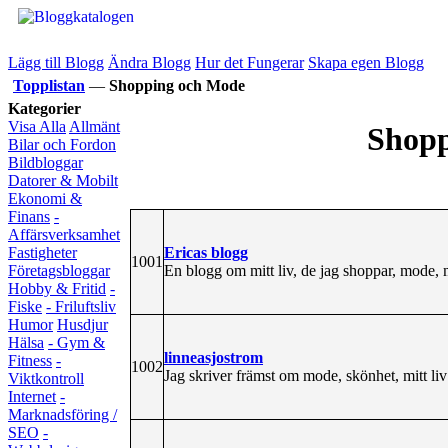
Lägg till Blogg
Ändra Blogg
Hur det Fungerar
Skapa egen Blogg
Topplistan
—
Shopping och Mode
Kategorier
Visa Alla
Allmänt
Shopp
Bilar och Fordon
Bildbloggar
Datorer & Mobilt
Ekonomi &
Finans
-
Affärsverksamhet
Ericas blogg
Fastigheter
1001
En blogg om mitt liv, de jag shoppar, mode, m
Företagsbloggar
Hobby & Fritid
-
Fiske
- Friluftsliv
Humor
Husdjur
Hälsa
- Gym &
linneasjostrom
Fitness
-
1002
Jag skriver främst om mode, skönhet, mitt l
Viktkontroll
Internet
-
Marknadsföring /
SEO
-