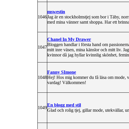
mswestin
1046
Jag är en stockholmstjej som bor i Täby, norr
med mina vänner samt shoppa. Har ett brinna
Chanel In My Drawer
Bloggen handlar i första hand om passioner
1047
mitt inre väsen, mina känslor och mitt liv. Jag vi
kvinnor då jag hyllar kvinnlig skönhet, femin
Fanny SImone
1048
Hej! Hos mig kommer du få läsa om mode, vad 
vardag! Välkommen!
En blogg med stil
1049
Glad och rolig tjej, gillar mode, utekvällar,