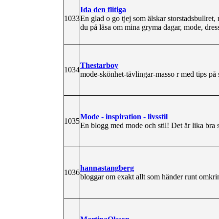
Ida den flitiga
1033
En glad o go tjej som älskar storstadsbullre
du på läsa om mina gryma dagar, mode, dres
Thestarboy
1034
mode-skönhet-tävlingar-masso r med tips på s
Mode - inspiration - livsstil
1035
En blogg med mode och stil! Det är lika bra s
hannastangberg
1036
bloggar om exakt allt som händer runt omkri