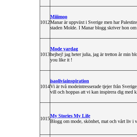
Miiimoo
1012
Manar är uppväxt i Sverige men har Palestinska
staden Molde. I Manar blogg skriver hon om
Mode vardag
1013
hejhej! jag heter julia, jag är tretton år 
you like it !
isaoliviainspiration
1014
Vi är två modeintresserade tjejer från Sverig
vill och hoppas att vi kan inspirera dig med 
My Stories My Life
1015
Blogg om mode, skönhet, mat och vårt liv i 