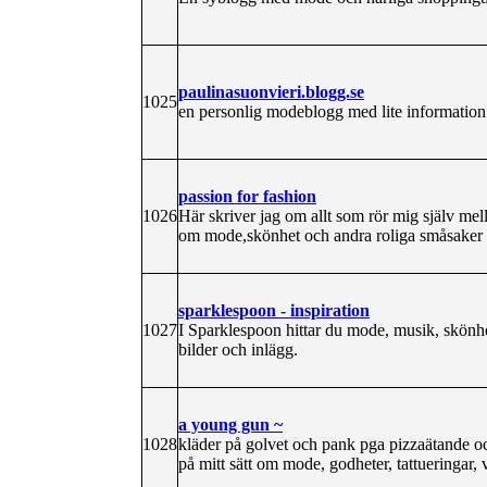
paulinasuonvieri.blogg.se
1025
en personlig modeblogg med lite information 
passion for fashion
1026
Här skriver jag om allt som rör mig själv me
om mode,skönhet och andra roliga småsaker
sparklespoon - inspiration
1027
I Sparklespoon hittar du mode, musik, skönhet
bilder och inlägg.
a young gun ~
1028
kläder på golvet och pank pga pizzaätande oc
på mitt sätt om mode, godheter, tattueringar,