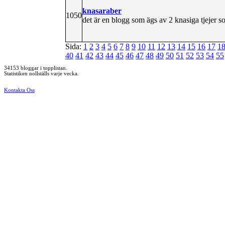
knasaraber
1050
det är en blogg som ägs av 2 knasiga tjejer 
Sida:
1
2
3
4
5
6
7
8
9
10
11
12
13
14
15
16
17
1
40
41
42
43
44
45
46
47
48
49
50
51
52
53
54
55
34153 bloggar i topplistan.
Statistiken nollställs varje vecka.
Kontakta Oss