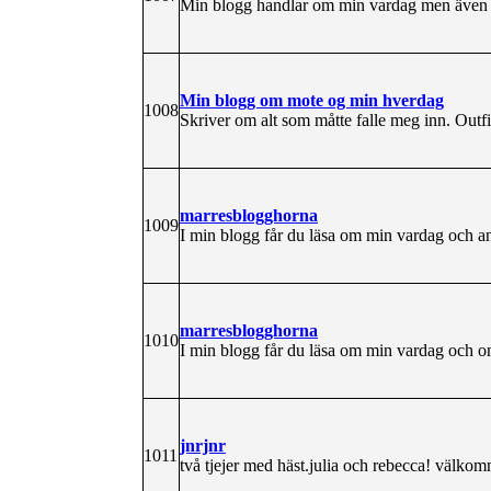
Min blogg handlar om min vardag men även
Min blogg om mote og min hverdag
1008
Skriver om alt som måtte falle meg inn. Outfi
marresblogghorna
1009
I min blogg får du läsa om min vardag och an
marresblogghorna
1010
I min blogg får du läsa om min vardag och o
jnrjnr
1011
två tjejer med häst.julia och rebecca! välkom