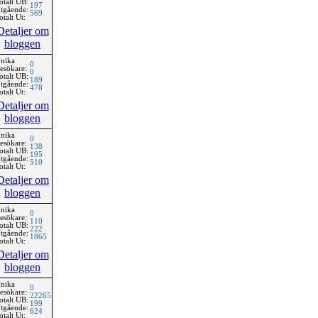
otalt UB:
197
tgående:
569
otalt Ut:
Detaljer om
bloggen
nika
0
esökare:
0
otalt UB:
189
tgående:
478
otalt Ut:
Detaljer om
bloggen
nika
0
esökare:
138
otalt UB:
195
tgående:
510
otalt Ut:
Detaljer om
bloggen
nika
0
esökare:
110
otalt UB:
222
tgående:
1865
otalt Ut:
Detaljer om
bloggen
nika
0
esökare:
22265
otalt UB:
199
tgående:
624
otalt Ut: