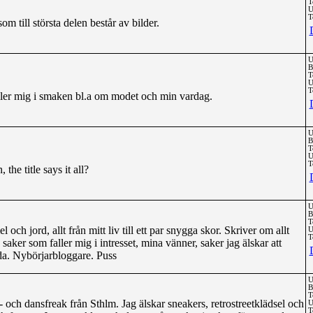
T
U
T
m till största delen består av bilder.
U
B
T
U
T
aller mig i smaken bl.a om modet och min vardag.
U
B
T
U
T
e title says it all?
U
B
T
och jord, allt från mitt liv till ett par snygga skor. Skriver om allt
U
T
aker som faller mig i intresset, mina vänner, saker jag älskar att
sida. Nybörjarbloggare. Puss
U
B
T
- och dansfreak från Sthlm. Jag älskar sneakers, retrostreetklädsel och
U
T