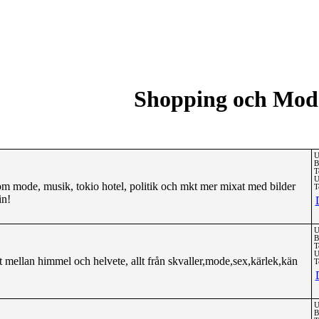
Shopping och Mod
U
B
T
U
 om mode, musik, tokio hotel, politik och mkt mer mixat med bilder
T
in!
U
B
T
U
lt mellan himmel och helvete, allt från skvaller,mode,sex,kärlek,kän
T
U
B