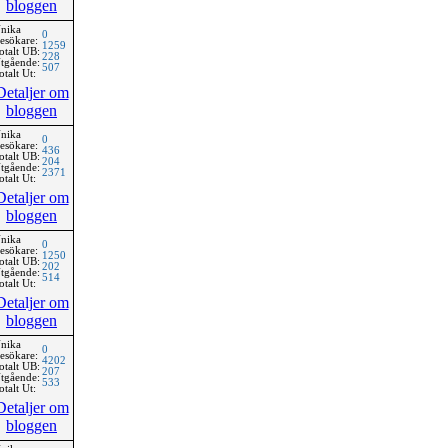
bloggen
nika
0
esökare:
1259
otalt UB:
228
tgående:
507
otalt Ut:
Detaljer om
bloggen
nika
0
esökare:
436
otalt UB:
204
tgående:
2371
otalt Ut:
Detaljer om
bloggen
nika
0
esökare:
1250
otalt UB:
202
tgående:
514
otalt Ut:
Detaljer om
bloggen
nika
0
esökare:
4202
otalt UB:
207
tgående:
533
otalt Ut:
Detaljer om
bloggen