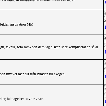
U
B
T
U
T
bilder, inspiration MM
U
B
T
U
ign, teknik, foto mm- och dem jag älskar. Mer komplicerat än så är
T
U
B
T
U
T
och mycket mer allt från rymden till skogen
U
B
T
U
T
dier, iakttagelser, savoir vivre.