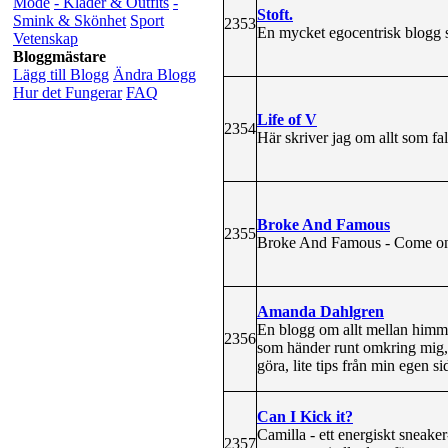
Mode
- Kläder & Outfits
-
Stoft.
Smink & Skönhet
Sport
2353
En mycket egocentrisk blogg so
Vetenskap
Bloggmästare
Lägg till Blogg
Ändra Blogg
Hur det Fungerar
FAQ
Life of V
2354
Här skriver jag om allt som f
Broke And Famous
2355
Broke And Famous - Come on, th
Amanda Dahlgren
En blogg om allt mellan himmel 
2356
som händer runt omkring mig, s
göra, lite tips från min egen 
Can I Kick it?
Camilla - ett energiskt sneaker
2357