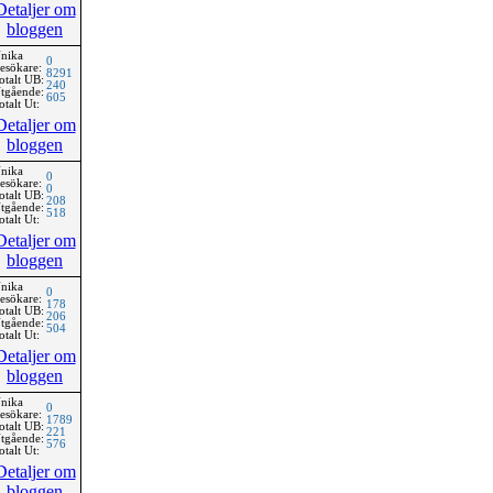
Detaljer om
bloggen
nika
0
esökare:
8291
otalt UB:
240
tgående:
605
otalt Ut:
Detaljer om
bloggen
nika
0
esökare:
0
otalt UB:
208
tgående:
518
otalt Ut:
Detaljer om
bloggen
nika
0
esökare:
178
otalt UB:
206
tgående:
504
otalt Ut:
Detaljer om
bloggen
nika
0
esökare:
1789
otalt UB:
221
tgående:
576
otalt Ut:
Detaljer om
bloggen