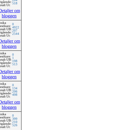
204
tgående:
518
otalt Ut:
Detaljer om
bloggen
nika
0
esökare:
4922
otalt UB:
207
tgående:
2544
otalt Ut:
Detaljer om
bloggen
nika
0
esökare:
1
otalt UB:
198
tgående:
513
otalt Ut:
Detaljer om
bloggen
nika
0
esökare:
134
otalt UB:
206
tgående:
498
otalt Ut:
Detaljer om
bloggen
nika
0
esökare:
399
otalt UB:
210
tgående:
526
otalt Ut: