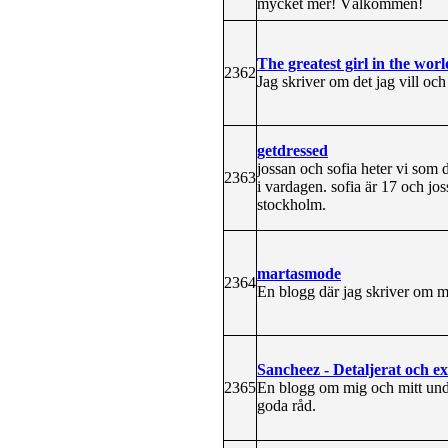
mycket mer! Välkommen!
The greatest girl in the worl
2362
Jag skriver om det jag vill och
getdressed
jossan och sofia heter vi som
2363
i vardagen. sofia är 17 och jos
stockholm.
martasmode
2364
En blogg där jag skriver om 
Sancheez - Detaljerat och e
2365
En blogg om mig och mitt und
goda råd.