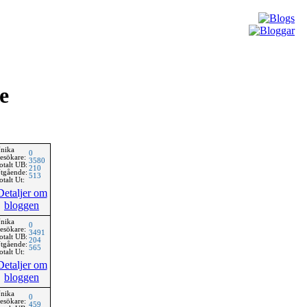
e
nika
0
esökare:
3580
otalt UB:
210
tgående:
513
otalt Ut:
Detaljer om
bloggen
nika
0
esökare:
3491
otalt UB:
204
tgående:
565
otalt Ut:
Detaljer om
bloggen
nika
0
esökare:
459