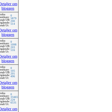
Detaljer om
bloggen
nika
0
esökare:
5879
otalt UB:
200
tgående:
514
otalt Ut:
Detaljer om
bloggen
nika
0
esökare:
1098
otalt UB:
203
tgående:
516
otalt Ut:
Detaljer om
bloggen
nika
0
esökare:
105
otalt UB:
201
tgående:
496
otalt Ut:
Detaljer om
bloggen
nika
0
esökare:
33465
otalt UB:
229
tgående:
6531
otalt Ut:
Detaljer om