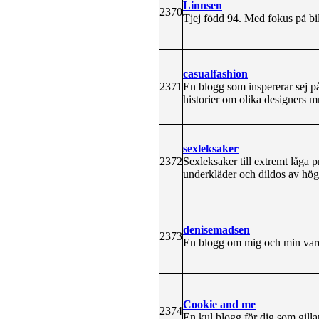
Linnsen
2370
Tjej född 94. Med fokus på bil
casualfashion
2371
En blogg som inspererar sej på
historier om olika designers 
sexleksaker
2372
Sexleksaker till extremt låga pr
underkläder och dildos av högs
denisemadsen
2373
En blogg om mig och min vard
Cookie and me
2374
En kul blogg för dig som gil