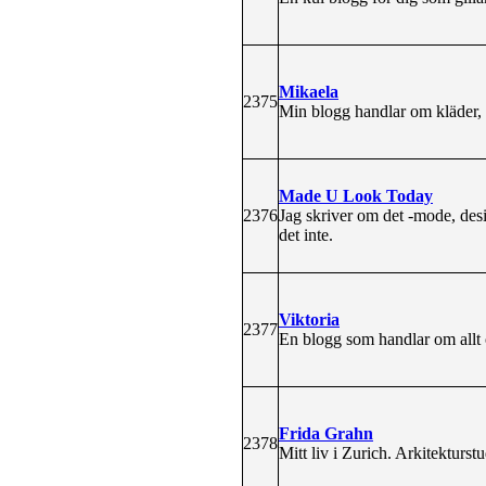
Mikaela
2375
Min blogg handlar om kläder, 
Made U Look Today
2376
Jag skriver om det -mode, des
det inte.
Viktoria
2377
En blogg som handlar om allt 
Frida Grahn
2378
Mitt liv i Zurich. Arkitekturstu