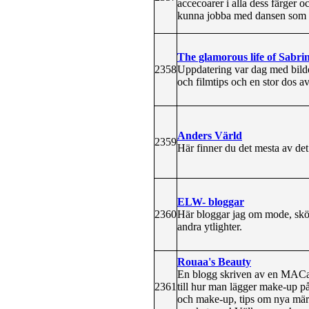
accecoarer i alla dess färger 
kunna jobba med dansen som d
The glamorous life of Sabri
2358
Uppdatering var dag med bild
och filmtips och en stor dos av 
Anders Värld
2359
Här finner du det mesta av det
ELW- bloggar
2360
Här bloggar jag om mode, skö
andra ytlighter.
Rouaa's Beauty
En blogg skriven av en MACah
2361
till hur man lägger make-up på
och make-up, tips om nya märk