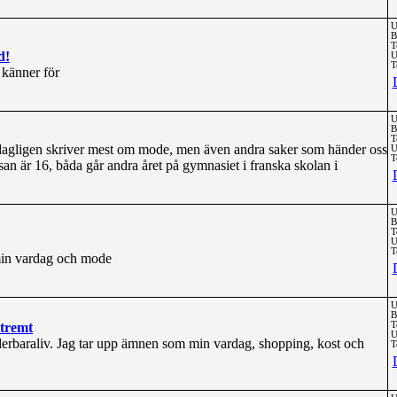
U
B
T
d!
U
T
 känner för
U
B
T
 dagligen skriver mest om mode, men även andra saker som händer oss
U
T
san är 16, båda går andra året på gymnasiet i franska skolan i
U
B
T
U
T
min vardag och mode
U
B
xtremt
T
U
erbaraliv. Jag tar upp ämnen som min vardag, shopping, kost och
T