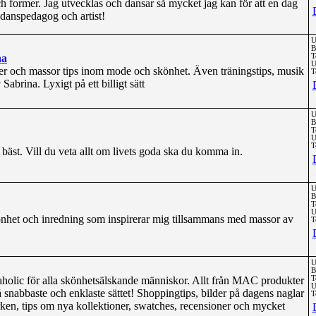
och former. Jag utvecklas och dansar så mycket jag kan för att en dag
anspedagog och artist!
U
B
na
T
U
er och massor tips inom mode och skönhet. Även träningstips, musik
T
Sabrina. Lyxigt på ett billigt sätt
U
B
T
U
T
 bäst. Vill du veta allt om livets goda ska du komma in.
U
B
T
U
nhet och inredning som inspirerar mig tillsammans med massor av
T
U
B
olic för alla skönhetsälskande människor. Allt från MAC produkter
T
U
 snabbaste och enklaste sättet! Shoppingtips, bilder på dagens naglar
T
en, tips om nya kollektioner, swatches, recensioner och mycket