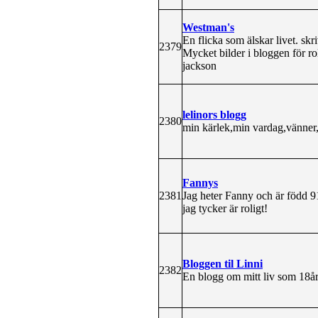
Westman's
En flicka som älskar livet. skr
2379
Mycket bilder i bloggen för ro
jackson
lelinors blogg
2380
min kärlek,min vardag,vänner
Fannys
2381
Jag heter Fanny och är född 9
jag tycker är roligt!
Bloggen til Linni
2382
En blogg om mitt liv som 18år