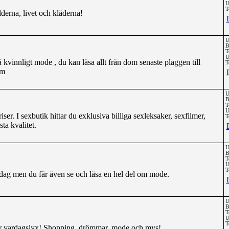
U
T
derna, livet och kläderna!
U
B
T
U
 kvinnligt mode , du kan läsa allt från dom senaste plaggen till
T
mm
U
B
T
U
iser. I sexbutik hittar du exklusiva billiga sexleksaker, sexfilmer,
T
ta kvalitet.
U
B
T
U
T
ag men du får även se och läsa en hel del om mode.
U
B
T
U
T
lar vardagslyx! Shopping, drömmar, mode och mys!