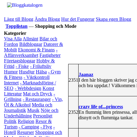
Lägg till Blogg
Ändra Blogg
Hur det Fungerar
Skapa egen Blogg
Topplistan
—
Shopping och Mode
Kategorier
Visa Alla
Allmänt
Bilar och
Fordon
Bildbloggar
Datorer &
Mobilt
Ekonomi & Finans
-
Affärsverksamhet
Fastigheter
Företagsbloggar
Hobby &
Fritid
- Fiske
- Friluftsliv
Humor
Husdjur
Hälsa
- Gym
Jaanaz
& Fitness
- Viktkontroll
2351
I den här bloggen skriver jag
Internet
- Marknadsföring /
och bra uppdat.! Välkommen 
SEO
- Webbdesign
Konst
Litteratur
Mat och Dryck
-
Grillning
- Restauranger
- Vin,
Öl & Alkohol
Media och
crazy life of...princess
Journalistik
Musik
Nöje och
2352
En flummig liten prinsessa, al
Underhållning
Personligt
disnytt och flummiga tankar.
Politik
Religion
Resor &
Turism
- Camping
- Flyg
-
Hotell
Resurser
Shopping och