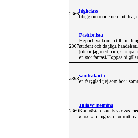
highclass
2366
blogg om mode och mitt liv , dä
Fashionista
Hej och välkomna till min blog
2367
student och dagliga händelser.
jobbar jag med barn, shoppar
en stor fantasi.Hoppas ni gill
sandrakarin
2368
en färgglad tjej som bor i som
JuliaWilhelmina
2369
Kan nästan bara beskrivas med
annat om mig och hur mitt liv 