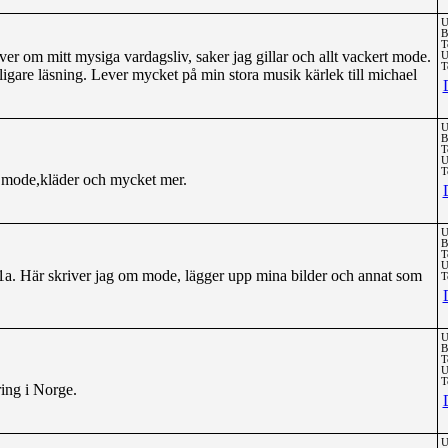
U
B
T
iver om mitt mysiga vardagsliv, saker jag gillar och allt vackert mode.
U
T
ligare läsning. Lever mycket på min stora musik kärlek till michael
U
B
T
U
T
,mode,kläder och mycket mer.
U
B
T
U
1a. Här skriver jag om mode, lägger upp mina bilder och annat som
T
U
B
T
U
T
ing i Norge.
U