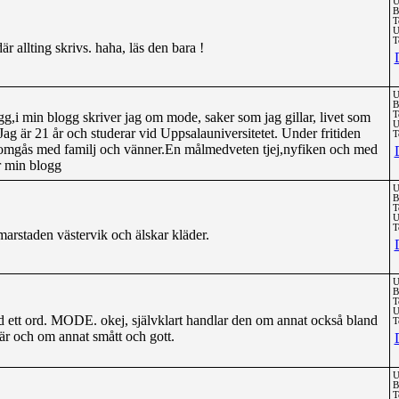
U
B
T
U
T
r allting skrivs. haha, läs den bara !
U
B
g,i min blogg skriver jag om mode, saker som jag gillar, livet som
T
U
Jag är 21 år och studerar vid Uppsalauniversitetet. Under fritiden
T
,omgås med familj och vänner.En målmedveten tjej,nyfiken och med
ar min blogg
U
B
T
U
T
marstaden västervik och älskar kläder.
U
B
T
U
 ett ord. MODE. okej, självklart handlar den om annat också bland
T
är och om annat smått och gott.
U
B
T