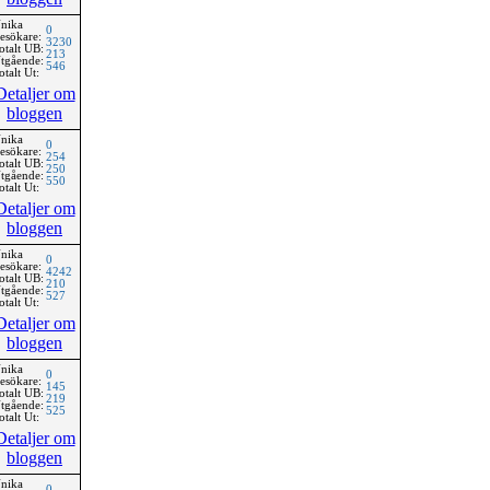
nika
0
esökare:
3230
otalt UB:
213
tgående:
546
otalt Ut:
Detaljer om
bloggen
nika
0
esökare:
254
otalt UB:
250
tgående:
550
otalt Ut:
Detaljer om
bloggen
nika
0
esökare:
4242
otalt UB:
210
tgående:
527
otalt Ut:
Detaljer om
bloggen
nika
0
esökare:
145
otalt UB:
219
tgående:
525
otalt Ut:
Detaljer om
bloggen
nika
0