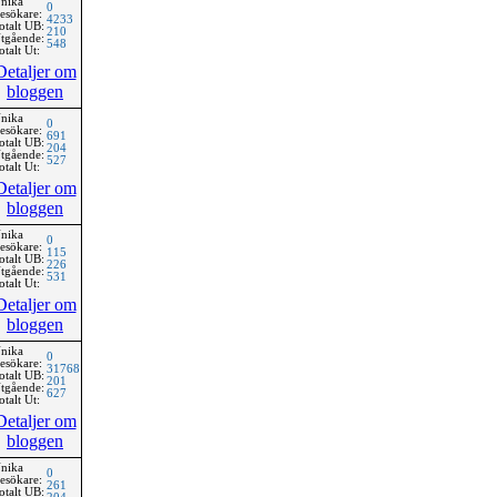
nika
0
esökare:
4233
otalt UB:
210
tgående:
548
otalt Ut:
Detaljer om
bloggen
nika
0
esökare:
691
otalt UB:
204
tgående:
527
otalt Ut:
Detaljer om
bloggen
nika
0
esökare:
115
otalt UB:
226
tgående:
531
otalt Ut:
Detaljer om
bloggen
nika
0
esökare:
31768
otalt UB:
201
tgående:
627
otalt Ut:
Detaljer om
bloggen
nika
0
esökare:
261
otalt UB: