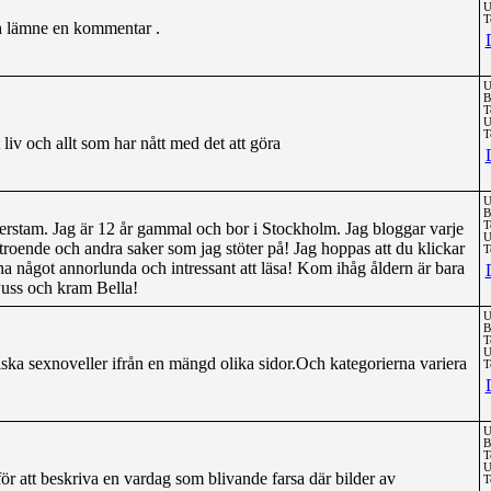
U
T
h lämne en kommentar .
U
B
T
U
T
liv och allt som har nått med det att göra
U
B
erstam. Jag är 12 år gammal och bor i Stockholm. Jag bloggar varje
T
U
roende och andra saker som jag stöter på! Jag hoppas att du klickar
T
ha något annorlunda och intressant att läsa! Kom ihåg åldern är bara
 Puss och kram Bella!
U
B
T
U
ska sexnoveller ifrån en mängd olika sidor.Och kategorierna variera
T
U
B
T
U
ör att beskriva en vardag som blivande farsa där bilder av
T