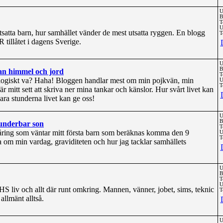
U
B
T
U
atta barn, hur samhället vänder de mest utsatta ryggen. En blogg
T
 tillåtet i dagens Sverige.
U
B
lan himmel och jord
T
 logiskt va? Haha! Bloggen handlar mest om min pojkvän, min
U
T
är mitt sett att skriva ner mina tankar och känslor. Hur svårt livet kan
ra stunderna livet kan ge oss!
U
B
underbar son
T
9-åring som väntar mitt första barn som beräknas komma den 9
U
T
 om min vardag, graviditeten och hur jag tacklar samhällets
U
B
T
U
S liv och allt där runt omkring. Mannen, vänner, jobet, sims, teknic
T
allmänt alltså.
U