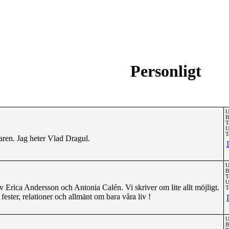
Personligt
U
B
T
U
T
aren. Jag heter Vlad Dragul.
U
B
T
U
v Erica Andersson och Antonia Calén. Vi skriver om lite allt möjligt.
T
fester, relationer och allmänt om bara våra liv !
U
B