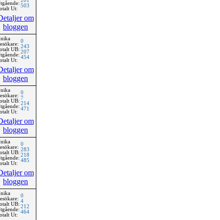
201
tgående:
503
otalt Ut:
Detaljer om
bloggen
nika
0
esökare:
243
otalt UB:
207
tgående:
454
otalt Ut:
Detaljer om
bloggen
nika
0
esökare:
7
otalt UB:
214
tgående:
471
otalt Ut:
Detaljer om
bloggen
nika
0
esökare:
283
otalt UB:
218
tgående:
485
otalt Ut:
Detaljer om
bloggen
nika
0
esökare:
4
otalt UB:
212
tgående:
464
otalt Ut: