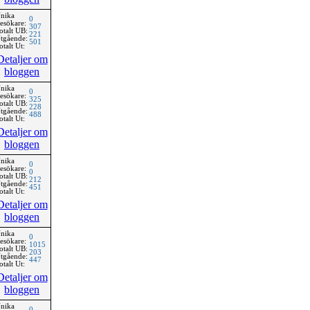
nika
0
esökare:
307
otalt UB:
221
tgående:
501
otalt Ut:
Detaljer om
bloggen
nika
0
esökare:
325
otalt UB:
228
tgående:
488
otalt Ut:
Detaljer om
bloggen
nika
0
esökare:
0
otalt UB:
212
tgående:
451
otalt Ut:
Detaljer om
bloggen
nika
0
esökare:
1015
otalt UB:
203
tgående:
447
otalt Ut:
Detaljer om
bloggen
nika
0