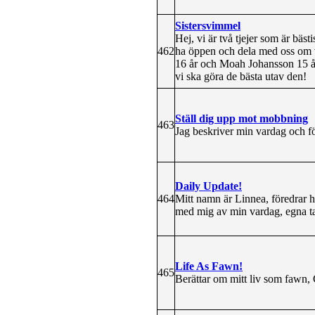
Sistersvimmel
Hej, vi är två tjejer som är bäst
462
ha öppen och dela med oss om vå
16 år och Moah Johansson 15 år
vi ska göra de bästa utav den!
Ställ dig upp mot mobbning
463
Jag beskriver min vardag och 
Daily Update!
464
Mitt namn är Linnea, föredrar he
med mig av min vardag, egna tank
Life As Fawn!
465
Berättar om mitt liv som fawn,