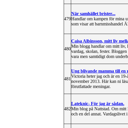
När samhället brister...
479
Handlar om kampen för mina uts
som visar att barnmisshandel ÄR
Caisa Albinsson, mitt liv mel
Min blogg handlar om mitt liv,
480
vardag, skolan, fester. Bloggen 
vara men samtidigt dom underba
Ung blivande mamma till en 
Victoria heter jag och är en 1
481
november 2013. Här kan ni läsa
förutfattade meningar.
Lateknic- För jag är sådan.
482
Min blog på Nattstad. Om mitt H
och en del annat. Vardagslivet i 