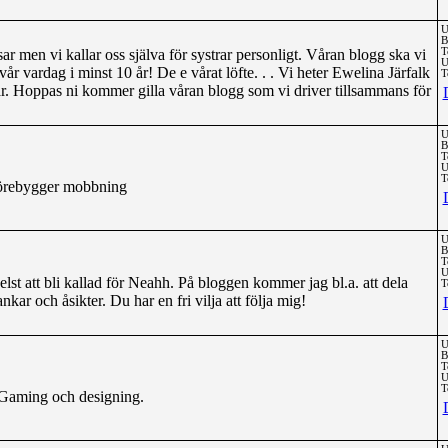
U
B
isar men vi kallar oss själva för systrar personligt. Våran blogg ska vi
T
U
r vardag i minst 10 år! De e vårat löfte. . . Vi heter Ewelina Järfalk
T
. Hoppas ni kommer gilla våran blogg som vi driver tillsammans för
U
B
T
U
T
förebygger mobbning
U
B
T
U
lst att bli kallad för Neahh. På bloggen kommer jag bl.a. att dela
T
ar och åsikter. Du har en fri vilja att följa mig!
U
B
T
U
T
 Gaming och designing.