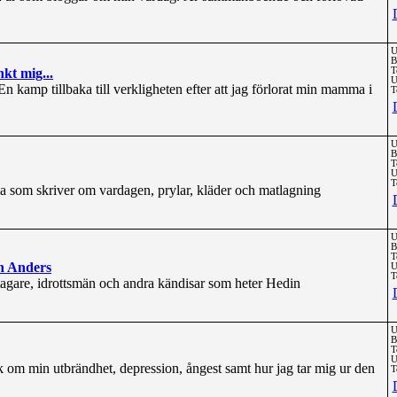
U
B
nkt mig...
T
U
n kamp tillbaka till verkligheten efter att jag förlorat min mamma i
T
U
B
T
U
T
 som skriver om vardagen, prylar, kläder och matlagning
U
B
T
n Anders
U
T
tagare, idrottsmän och andra kändisar som heter Hedin
U
B
T
U
 om min utbrändhet, depression, ångest samt hur jag tar mig ur den
T