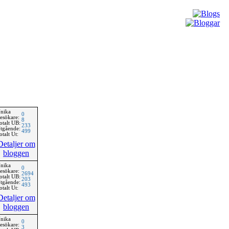
nika
0
esökare:
8
otalt UB:
233
tgående:
499
otalt Ut:
Detaljer om
bloggen
nika
0
esökare:
2694
otalt UB:
203
tgående:
493
otalt Ut:
Detaljer om
bloggen
nika
0
esökare:
3