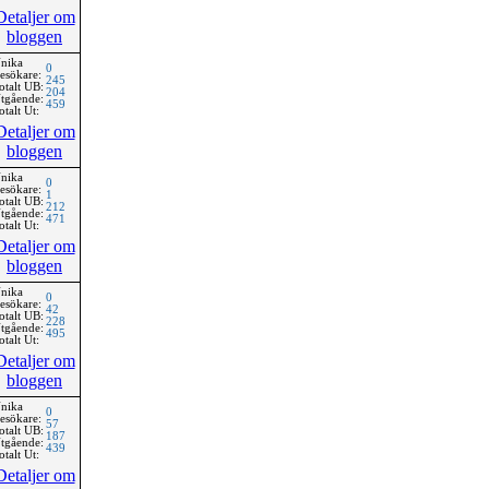
Detaljer om
bloggen
nika
0
esökare:
245
otalt UB:
204
tgående:
459
otalt Ut:
Detaljer om
bloggen
nika
0
esökare:
1
otalt UB:
212
tgående:
471
otalt Ut:
Detaljer om
bloggen
nika
0
esökare:
42
otalt UB:
228
tgående:
495
otalt Ut:
Detaljer om
bloggen
nika
0
esökare:
57
otalt UB:
187
tgående:
439
otalt Ut:
Detaljer om