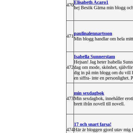
Elisabeth Acaro1
470
hej Besök Gärna min blogg oc
paulinalennartsson
471
Min blogg handlar om hela mitt 
Isabella Sunnerstam
Hejsan! Jag heter Isabella Sunn
472
dag om mode, skönhet, självfört
dig in på min blogg om du vill 
en siffra- inte en personlighet.
min sexdagbok
473
Min sexdagbok, innehåller eroti
brett ifrån novell till novell.
17 och snart farsa!
474
Här är bloggen gjord utav mig f