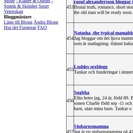
Mode
- Kläder & Outfits
-
raoul alexandersson bloggar 
Smink & Skönhet
Sport
453
Brutal truth, romance, short sto
Vetenskap
the old man will be ready soon.
Bloggmästare
Lägg till Blogg
Ändra Blogg
Hur det Fungerar
FAQ
Natasha -the typical mamabl
454
Jag bloggar om det ljuva mammal
som är matlagning -främst baknin
Luddes sexblogg
455
Tankar och funderingar i ämnet 
Sugbha
Elita heter jag, 24 år, född 89.
456
sonen Charlie född sep -11 oc
barn, utan mina barn. Tankar o
Sjubarnsmamma
457
Jag är en sjubarnsmamma på 4