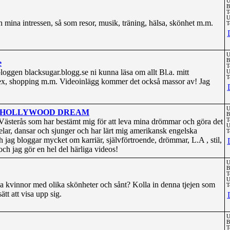
U
B
T
U
 mina intressen, så som resor, musik, träning, hälsa, skönhet m.m.
T
U
B
e
T
bloggen blacksugar.blogg.se ni kunna läsa om allt Bl.a. mitt
U
T
sex, shopping m.m. Videoinlägg kommer det också massor av! Jag
U
HE HOLLYWOOD DREAM
B
 i Västerås som har bestämt mig för att leva mina drömmar och göra det
T
U
elar, dansar och sjunger och har lärt mig amerikansk engelska
T
och jag bloggar mycket om karriär, självförtroende, drömmar, L.A , stil,
 och jag gör en hel del härliga videos!
U
B
T
U
kna kvinnor med olika skönheter och sånt? Kolla in denna tjejen som
T
ätt att visa upp sig.
U
B
T