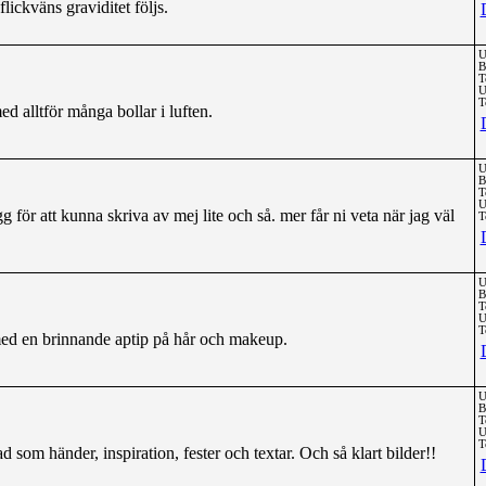
lickväns graviditet följs.
U
B
T
U
T
d alltför många bollar i luften.
U
B
T
U
g för att kunna skriva av mej lite och så. mer får ni veta när jag väl
T
U
B
T
U
T
med en brinnande aptip på hår och makeup.
U
B
T
U
T
d som händer, inspiration, fester och textar. Och så klart bilder!!