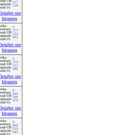
otalt UB:
217
tgående:
518
otalt Ut:
Detaljer om
bloggen
nika
0
esökare:
377
otalt UB:
224
tgående:
492
otalt Ut:
Detaljer om
bloggen
nika
0
esökare:
373
otalt UB:
212
tgående:
486
otalt Ut:
Detaljer om
bloggen
nika
0
esökare:
649
otalt UB:
209
tgående:
479
otalt Ut:
Detaljer om
bloggen
nika
0
esökare:
869
otalt UB:
210
tgående:
464
otalt Ut: