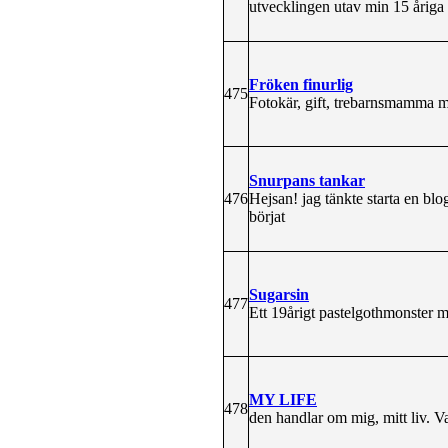
utvecklingen utav min 15 åriga f
Fröken finurlig
475
Fotokär, gift, trebarnsmamma me
Snurpans tankar
476
Hejsan! jag tänkte starta en blog
börjat
Sugarsin
477
Ett 19årigt pastelgothmonster 
MY LIFE
478
den handlar om mig, mitt liv. Va