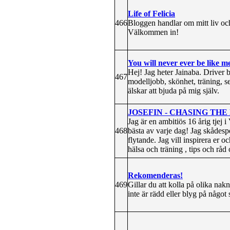
Life of Felicia
466
Bloggen handlar om mitt liv och
Välkommen in!
You will never ever be like m
Hej! Jag heter Jainaba. Driver 
467
modelljobb, skönhet, träning, 
älskar att bjuda på mig själv.
JOSEFIN - CHASING T
Jag är en ambitiös 16 årig tjej
468
bästa av varje dag! Jag skådesp
flytande. Jag vill inspirera er 
hälsa och träning , tips och råd
Rekomenderas!
469
Gillar du att kolla på olika na
inte är rädd eller blyg på något s