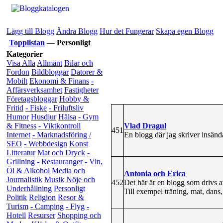
Lägg till Blogg
Ändra Blogg
Hur det Fungerar
Skapa egen Blogg
Topplistan
—
Personligt
Kategorier
Visa Alla
Allmänt
Bilar och
Fordon
Bildbloggar
Datorer &
Mobilt
Ekonomi & Finans
-
Affärsverksamhet
Fastigheter
Företagsbloggar
Hobby &
Fritid
- Fiske
- Friluftsliv
Humor
Husdjur
Hälsa
- Gym
Vlad Dragul
& Fitness
- Viktkontroll
451
En blogg där jag skriver insänd
Internet
- Marknadsföring /
SEO
- Webbdesign
Konst
Litteratur
Mat och Dryck
-
Grillning
- Restauranger
- Vin,
Öl & Alkohol
Media och
Antonia och Erica
Journalistik
Musik
Nöje och
452
Det här är en blogg som drivs a
Underhållning
Personligt
Till exempel träning, mat, dans, 
Politik
Religion
Resor &
Turism
- Camping
- Flyg
-
Hotell
Resurser
Shopping och