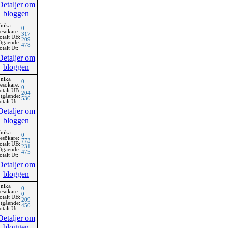
Detaljer om
bloggen
nika
0
esökare:
317
otalt UB:
209
tgående:
478
otalt Ut:
Detaljer om
bloggen
nika
0
esökare:
0
otalt UB:
204
tgående:
530
otalt Ut:
Detaljer om
bloggen
nika
0
esökare:
773
otalt UB:
231
tgående:
475
otalt Ut:
Detaljer om
bloggen
nika
0
esökare:
0
otalt UB:
209
tgående:
450
otalt Ut:
Detaljer om
bloggen