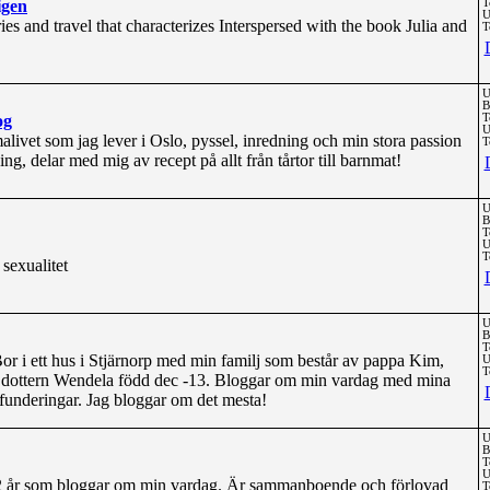
igen
T
U
ries and travel that characterizes Interspersed with the book Julia and
T
U
B
og
T
U
ivet som jag lever i Oslo, pyssel, inredning och min stora passion
T
g, delar med mig av recept på allt från tårtor till barnmat!
U
B
T
U
T
sexualitet
U
B
T
 Bor i ett hus i Stjärnorp med min familj som består av pappa Kim,
U
T
h dottern Wendela född dec -13. Bloggar om min vardag med mina
 funderingar. Jag bloggar om det mesta!
U
B
T
U
2 år som bloggar om min vardag. Är sammanboende och förlovad
T