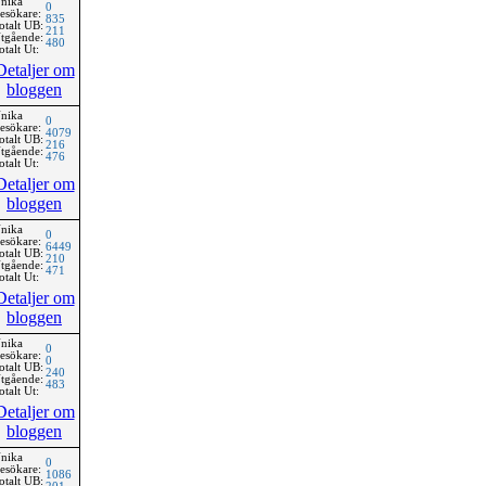
nika
0
esökare:
835
otalt UB:
211
tgående:
480
otalt Ut:
Detaljer om
bloggen
nika
0
esökare:
4079
otalt UB:
216
tgående:
476
otalt Ut:
Detaljer om
bloggen
nika
0
esökare:
6449
otalt UB:
210
tgående:
471
otalt Ut:
Detaljer om
bloggen
nika
0
esökare:
0
otalt UB:
240
tgående:
483
otalt Ut:
Detaljer om
bloggen
nika
0
esökare:
1086
otalt UB: