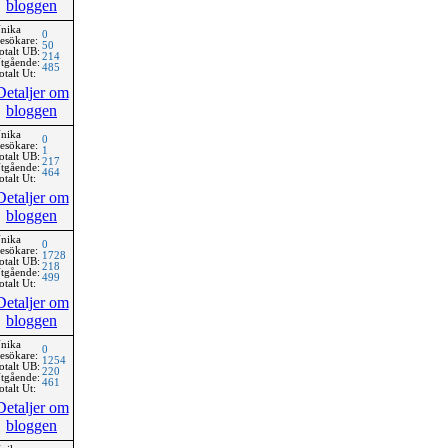
bloggen
nika
0
esökare:
50
otalt UB:
214
tgående:
485
otalt Ut:
Detaljer om
bloggen
nika
0
esökare:
1
otalt UB:
217
tgående:
464
otalt Ut:
Detaljer om
bloggen
nika
0
esökare:
1728
otalt UB:
218
tgående:
499
otalt Ut:
Detaljer om
bloggen
nika
0
esökare:
1254
otalt UB:
220
tgående:
461
otalt Ut:
Detaljer om
bloggen