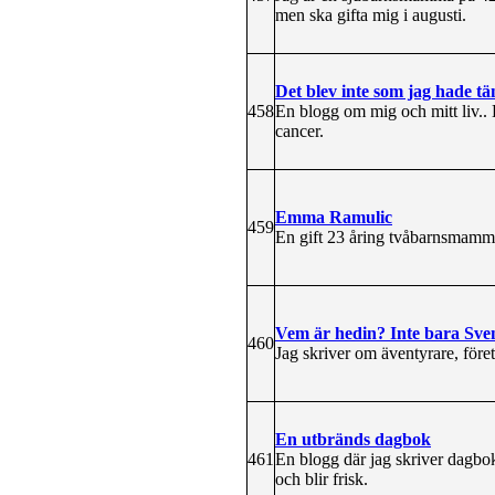
men ska gifta mig i augusti.
Det blev inte som jag hade tä
458
En blogg om mig och mitt liv.. E
cancer.
Emma Ramulic
459
En gift 23 åring tvåbarnsmamma
Vem är hedin? Inte bara Sve
460
Jag skriver om äventyrare, före
En utbränds dagbok
461
En blogg där jag skriver dagbok
och blir frisk.