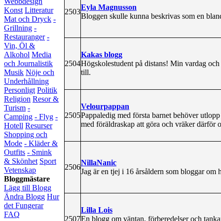
Webbdesign
Eyla Magnusson
Konst
Litteratur
2503
Bloggen skulle kunna beskrivas som en blandn
Mat och Dryck
-
Grillning
-
Restauranger
-
Vin, Öl &
Kakas blogg
Alkohol
Media
2504
Högskolestudent på distans! Min vardag och min
och Journalistik
till.
Musik
Nöje och
Underhållning
Personligt
Politik
Religion
Resor &
Velourpappan
Turism
-
2505
Pappaledig med första barnet behöver utlopp 
Camping
- Flyg
-
med föräldraskap att göra och vräker därför o
Hotell
Resurser
Shopping och
Mode
- Kläder &
Outfits
- Smink
& Skönhet
Sport
NillaNanic
2506
Vetenskap
Jag är en tjej i 16 årsåldern som bloggar om h
Bloggmästare
Lägg till Blogg
Ändra Blogg
Hur
det Fungerar
Lilla Lois
FAQ
2507
En blogg om väntan, förberedelser och tankar 