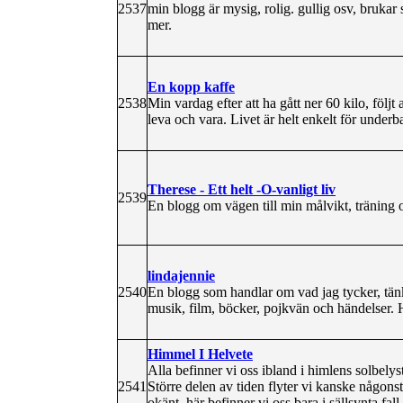
2537
min blogg är mysig, rolig. gullig osv, brukar
mer.
En kopp kaffe
2538
Min vardag efter att ha gått ner 60 kilo, följt
leva och vara. Livet är helt enkelt för underbar
Therese - Ett helt -O-vanligt liv
2539
En blogg om vägen till min målvikt, träning o
lindajennie
2540
En blogg som handlar om vad jag tycker, tän
musik, film, böcker, pojkvän och händelser. H
Himmel I Helvete
Alla befinner vi oss ibland i himlens solbelys
2541
Större delen av tiden flyter vi kanske någonst
okänt, här befinner vi oss bara i sällsynta fal