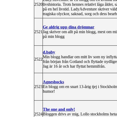
2520
livshistoria. Trots hennes relativt låga ålde
på en hel livstid. LadyAdventure skriver väl
tragiska olyckor, saknad, sorg och dess bearb
Ge aldrig upp dina drömmar
2521
Jag skriver om allt på min blogg, mest om m
på min blogg
d.baby
Min blogg handlar om mitt liv som ny inflyt
2522
från början från Gotland och flyttade nydlig
Jag är 16 år och har flyttat hemmifrån.
Agnesbocks
2523
En blogg om en snart 13-årig tjej i Stockholm
humor!
The one and only!
2524
Bloggen drivs av mig, Lollo stockholms hetas