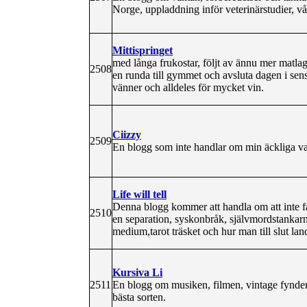
Norge, uppladdning inför veterinärstudier, vå
Mittispringet
med långa frukostar, följt av ännu mer matl
2508
en runda till gymmet och avsluta dagen i se
vänner och alldeles för mycket vin.
Ciizzy
2509
En blogg som inte handlar om min äckliga v
Life will tell
Denna blogg kommer att handla om att inte få 
2510
en separation, syskonbråk, självmordstankarna
medium,tarot träsket och hur man till slut land
Kursiva Li
2511
En blogg om musiken, filmen, vintage fynden
bästa sorten.