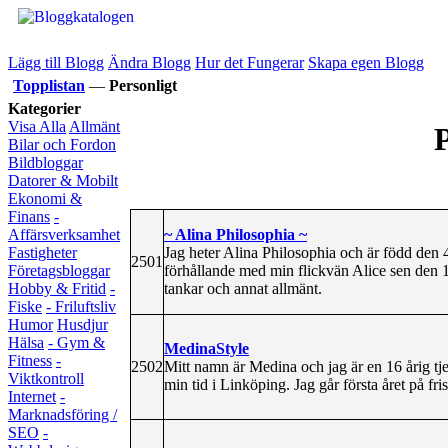
Lägg till Blogg
Ändra Blogg
Hur det Fungerar
Skapa egen Blogg
Topplistan
—
Personligt
Kategorier
Visa Alla
Allmänt
P
Bilar och Fordon
Bildbloggar
Datorer & Mobilt
Ekonomi &
Finans
-
~ Alina Philosophia ~
Affärsverksamhet
Jag heter Alina Philosophia och är född den 4 
Fastigheter
2501
förhållande med min flickvän Alice sen den 19
Företagsbloggar
tankar och annat allmänt.
Hobby & Fritid
-
Fiske
- Friluftsliv
Humor
Husdjur
Hälsa
- Gym &
MedinaStyle
Fitness
-
2502
Mitt namn är Medina och jag är en 16 årig tje
Viktkontroll
min tid i Linköping. Jag går första året på fri
Internet
-
Marknadsföring /
SEO
-