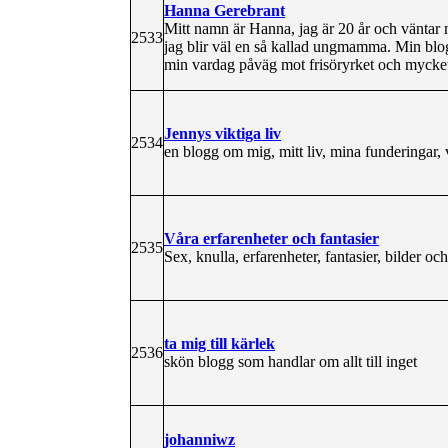
Hanna Gerebrant
Mitt namn är Hanna, jag är 20 år och väntar 
2533
jag blir väl en så kallad ungmamma. Min blog
min vardag påväg mot frisöryrket och mycket
Jennys viktiga liv
2534
en blogg om mig, mitt liv, mina funderingar
Våra erfarenheter och fantasier
2535
Sex, knulla, erfarenheter, fantasier, bilder oc
ta mig till kärlek
2536
skön blogg som handlar om allt till inget
johanniwz