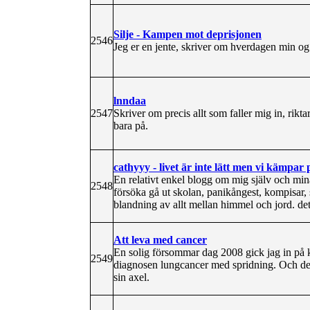
Silje - Kampen mot deprisjonen
2546
Jeg er en jente, skriver om hverdagen min o
lnndaa
2547
Skriver om precis allt som faller mig in, riktar
bara på.
cathyyy - livet är inte lätt men vi kämpar 
En relativt enkel blogg om mig själv och min
2548
försöka gå ut skolan, panikångest, kompisar, 
blandning av allt mellan himmel och jord. det
Att leva med cancer
En solig försommar dag 2008 gick jag in på
2549
diagnosen lungcancer med spridning. Och dett
sin axel.