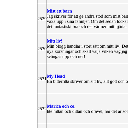
Mist ett barn
Jag skriver för att ge andra stöd som mist bar
2529
växa upp i sina familjer. Om det sedan lockar 
det fantastiskt bra och det värmer mitt hjärta. 
Mitt liv!
Min blogg handlar i stort sätt om mitt liv! Det
2530
nya korsningar och skall välja vilken väg jag 
svängas upp och ner!
My Head
2531
En bitterfitta skriver om sitt liv, allt gott och 
Marica och co.
2532
lite hittan och dittan och dravel, när det är s