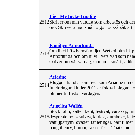
Lie - My fucked up life
2512
Skriver om min vardag som arbetslös och dep
oro. Skriver annat smått o gott också såklart..
Familjen Annorlunda
Om livet i 9 - barnsfamiljen Wetterholm i Up
2513
Annorlunda och om ni vill veta vad som händer
skriver om vår vardag, stort och smått , all
Ariadne
Bloggen handlar om livet som Ariadne i med 
2514
funderingar. Under 2011 är fokus i bloggen o
bli mer tillfreds i vardagen.
Angelica Wallén
Stockholm, katter, kent, festival, vänskap, im
2515
desperate housewives, kärlek, dumheter, latte, 
vaniljparfym, oväder, tatueringar, barnfilmer,
bang theory, humor, raised fist – That’s me.