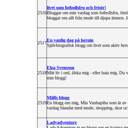
livet som fotbollsfru och frisör!
2516
Bloggar om min vardag som fotbollsfru, frisör
bloggar om allt från mode till djupa ämnen. J
En vanlig dag på heroin
2517
Självbiografisk blogg om livet som aktiv he
Elza Svensson
2518
Mitt liv i ord, älska mig - eller hata mig. Du 
min blogg!
Miifis blogg
2519
En blogg om mig, Mia Vanhapiha som är av å
vardag blandat med mode, shopping, skor och
Ladyadventure
LadyAdventure är en blogg om en kvinna med