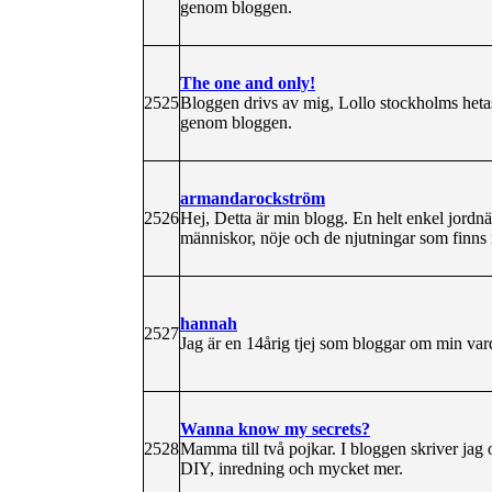
genom bloggen.
The one and only!
2525
Bloggen drivs av mig, Lollo stockholms hetas
genom bloggen.
armandarockström
2526
Hej, Detta är min blogg. En helt enkel jordn
människor, nöje och de njutningar som finns i
hannah
2527
Jag är en 14årig tjej som bloggar om min va
Wanna know my secrets?
2528
Mamma till två pojkar. I bloggen skriver jag 
DIY, inredning och mycket mer.