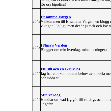
för oss bipolära!
Ensamma Vargen
2542
Välkommen till Ensamma Vargen, en blogg där
viktigt till löjligt, men det är ju tack och lov 
I Nina's Verden
2543
Blogger om min hverdag, mine meninger,tanke
Ful stil och en skruv lös
2544
Jag har ett okontrollerat behov av att dela me
och udda stil.
Min vardag.
2545
Handlar om vad jag gör till vardags och hur mi
ungefär.