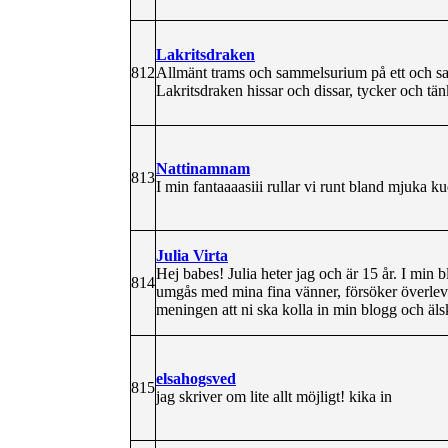
Lakritsdraken
812
Allmänt trams och sammelsurium på ett och samm
Lakritsdraken hissar och dissar, tycker och tä
Nattinamnam
813
I min fantaaaasiii rullar vi runt bland mjuka k
Julia Virta
Hej babes! Julia heter jag och är 15 år. I min b
814
umgås med mina fina vänner, försöker överleva 
meningen att ni ska kolla in min blogg och älsk
elsahogsved
815
jag skriver om lite allt möjligt! kika in