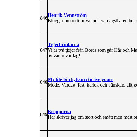
Henrik Vennström
846
Bloggar om mitt privat och vardagsliv, en hel 
Tigerbrudarna
847
Vi är två tjejer från Borås som går Hår och Mak
av våran vardag!
My life bitch, learn to live yours
848
Mode, Vardag, fest, kärlek och vänskap, allt go
Bropporna
849
Här skriver jag om stort och smått men mest