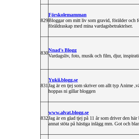
Förskolemamman
829
Bloggar om mitt liv som gravid, förälder och f
föräldraskap med mina vardagsbetraktelser.
Nnad's Blogg
830
Vardagsliv, foto, musik och film, djur, inspirat
Yukii.blogg.se
831
Jag är en tjej som skriver om allt typ Anime ,vä
hoppas ni gillar bloggen
www.alvat.blogg.se
832
Jag är en glad tjej på 11 år som driver den 
annat stöta på hästiga inlägg mm. Got och bla