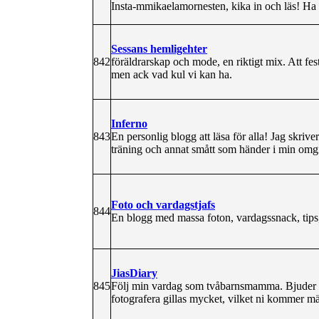
Insta-mmikaelamornesten, kika in och läs! Ha 
Sessans hemligehter
842
föräldrarskap och mode, en riktigt mix. Att fest
men ack vad kul vi kan ha.
Inferno
843
En personlig blogg att läsa för alla! Jag skri
träning och annat smått som händer i min omg
Foto och vardagstjafs
844
En blogg med massa foton, vardagssnack, tips
JiasDiary
845
Följ min vardag som tvåbarnsmamma. Bjuder 
fotografera gillas mycket, vilket ni kommer mä