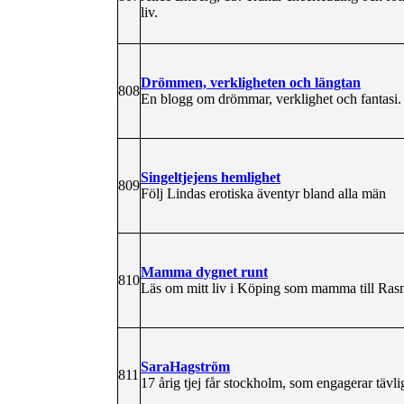
liv.
Drömmen, verkligheten och längtan
808
En blogg om drömmar, verklighet och fantasi.
Singeltjejens hemlighet
809
Följ Lindas erotiska äventyr bland alla män
Mamma dygnet runt
810
Läs om mitt liv i Köping som mamma till Rasmu
SaraHagström
811
17 årig tjej får stockholm, som engagerar tävlig