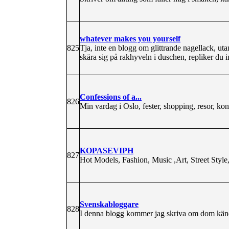
whatever makes you yourself
825
Tja, inte en blogg om glittrande nagellack, uta
skära sig på rakhyveln i duschen, repliker du 
Confessions of a...
826
Min vardag i Oslo, fester, shopping, resor, k
KOPASEVIPH
827
Hot Models, Fashion, Music ,Art, Street Sty
Svenskabloggare
828
I denna blogg kommer jag skriva om dom kän