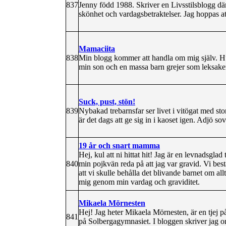
837
Jenny född 1988. Skriver en Livsstilsblogg där 
skönhet och vardagsbetraktelser. Jag hoppas at
Mamaciita
838
Min blogg kommer att handla om mig själv. H
min son och en massa barn grejer som leksake
Suck, pust, stön!
839
Nybakad trebarnsfar ser livet i vitögat med sto
är det dags att ge sig in i kaoset igen. Adjö
19 år och snart mamma
Hej, kul att ni hittat hit! Jag är en levnadsglad 
840
min pojkvän reda på att jag var gravid. Vi best
att vi skulle behålla det blivande barnet om al
mig genom min vardag och graviditet.
Mikaela Mörnesten
Hej! Jag heter Mikaela Mörnesten, är en tjej p
841
på Solbergagymnasiet. I bloggen skriver jag om