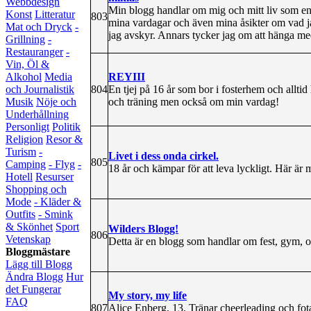
Webbdesign
Min blogg handlar om mig och mitt liv som en s
Konst
Litteratur
803
mina vardagar och även mina åsikter om vad jag
Mat och Dryck
-
jag avskyr. Annars tycker jag om att hänga me
Grillning
-
Restauranger
-
Vin, Öl &
REYIII
Alkohol
Media
804
En tjej på 16 år som bor i fosterhem och allti
och Journalistik
och träning men också om min vardag!
Musik
Nöje och
Underhållning
Personligt
Politik
Religion
Resor &
Turism
-
Livet i dess onda cirkel.
805
Camping
- Flyg
-
18 år och kämpar för att leva lyckligt. Här är mi
Hotell
Resurser
Shopping och
Mode
- Kläder &
Outfits
- Smink
& Skönhet
Sport
Wilders Blogg!
806
Vetenskap
Detta är en blogg som handlar om fest, gym, o
Bloggmästare
Lägg till Blogg
Ändra Blogg
Hur
det Fungerar
My story, my life
FAQ
807
Alice Enberg, 13. Tränar cheerleading och fota