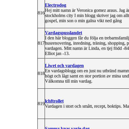
Electrodog
Hej mitt namn är Veronica gomez araus. Jag är 
816
stockholms city I min blogg skriver jag om allt
gospel, min son o min galna vikt ned gång
Vardagspusslandet
I den här bloggen får du följa en trebarnsfami
817
husrenovering, inredning, träning, shopping, py
vardagen. Mitt namn är Linda, en tjej född -8
Elliot jan -13.
Liwet och vardagen
En vardagsblogg om en just nu utbränd mamma oc
818
högt och lågt samt en stor portion av mina 
Välkomna till min vardag.
lchftrollet
819
Vardagen i stort och smått, recept, boktips. M
Samma knas varje dag