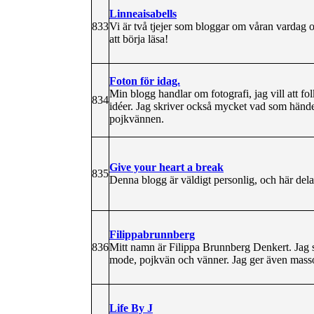
Linneaisabells
833
Vi är två tjejer som bloggar om våran vardag oc
att börja läsa!
Foton för idag.
Min blogg handlar om fotografi, jag vill att fo
834
idéer. Jag skriver också mycket vad som händer
pojkvännen.
Give your heart a break
835
Denna blogg är väldigt personlig, och här dela
Filippabrunnberg
836
Mitt namn är Filippa Brunnberg Denkert. Jag skr
mode, pojkvän och vänner. Jag ger även masso
Life By J