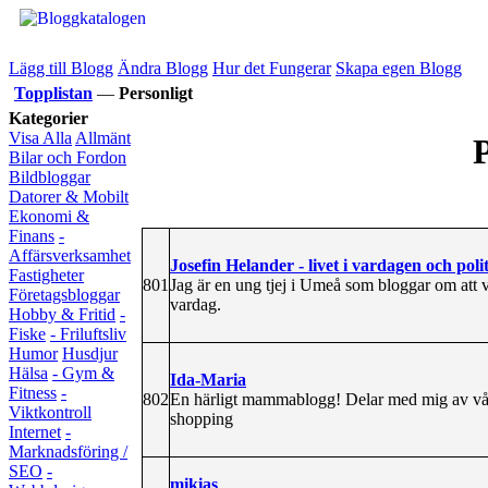
Lägg till Blogg
Ändra Blogg
Hur det Fungerar
Skapa egen Blogg
Topplistan
—
Personligt
Kategorier
Visa Alla
Allmänt
P
Bilar och Fordon
Bildbloggar
Datorer & Mobilt
Ekonomi &
Finans
-
Affärsverksamhet
Josefin Helander - livet i vardagen och poli
Fastigheter
801
Jag är en ung tjej i Umeå som bloggar om att
Företagsbloggar
vardag.
Hobby & Fritid
-
Fiske
- Friluftsliv
Humor
Husdjur
Hälsa
- Gym &
Ida-Maria
Fitness
-
802
En härligt mammablogg! Delar med mig av vår 
Viktkontroll
shopping
Internet
-
Marknadsföring /
SEO
-
mikias