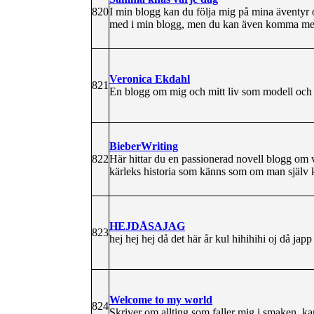
820
I min blogg kan du följa mig på mina äventyr 
med i min blogg, men du kan även komma med f
Veronica Ekdahl
821
En blogg om mig och mitt liv som modell och 
BieberWriting
822
Här hittar du en passionerad novell blogg om v
kärleks historia som känns som om man själv ky
HEJDÅSAJAG
823
hej hej hej då det här år kul hihihihi oj då japp
Welcome to my world
824
Skriver om allting som faller mig i smaken, ka