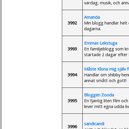
vardag, musik, och anna
Amanda
3992
Min blogg handlar helt
dagarna.
Emmas Lekstuga
3993
En familjeblogg som kr
startade 2 dagar efter
Måste Klona mig själv fö
3994
Handlar om shibby henne
annat smått och gott!
Bloggen Zooda
3995
En fjantig liten film o
lever mitt egna udda liv
sandicandi
3996