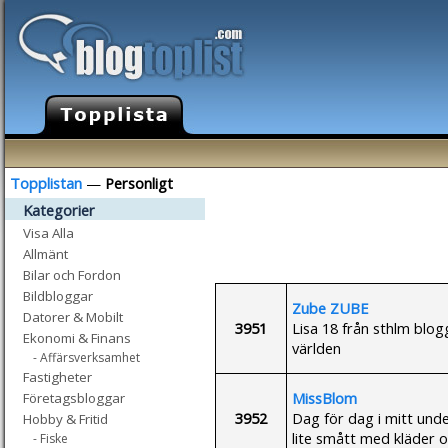
Topplistan
—
Personligt
Kategorier
Visa Alla
Allmänt
Bilar och Fordon
Bildbloggar
Zube ZUBE
Datorer & Mobilt
3951
Lisa 18 från sthlm blogg
Ekonomi & Finans
världen
- Affärsverksamhet
Fastigheter
MissBlom
Företagsbloggar
3952
Dag för dag i mitt under
Hobby & Fritid
lite smått med kläder o
- Fiske