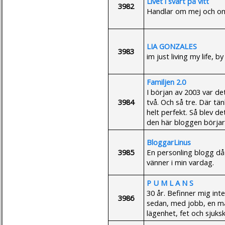
Livet i svart på vitt
3982
Handlar om mej och om
LIA GONZALES
3983
im just living my life, by
Familjen 2.0
I början av 2003 var det
3984
två. Och så tre. Där tänk
helt perfekt. Så blev de
den här bloggen börjar
BloggarLinus
3985
En personling blogg då
vänner i min vardag.
P U M L A N S
30 år. Befinner mig inte
3986
sedan, med jobb, en man
lägenhet, fet och sjuksk