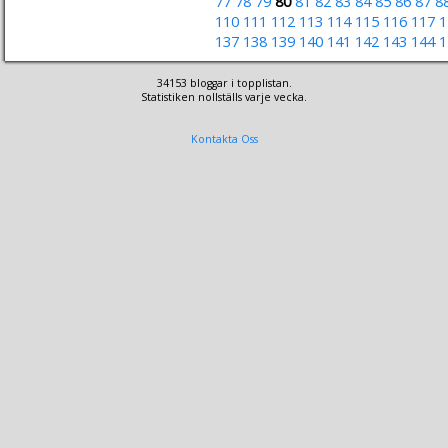
77
78
79
80
81
82
83
84
85
86
87
8
110
111
112
113
114
115
116
117
1
137
138
139
140
141
142
143
144
1
34153 bloggar i topplistan.
Statistiken nollställs varje vecka.
Kontakta Oss