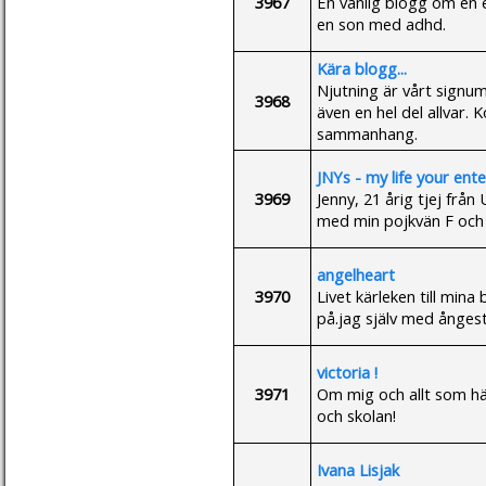
3967
En vanlig blogg om e
en son med adhd.
Kära blogg...
Njutning är vårt signum
3968
även en hel del allvar. 
sammanhang.
JNYs - my life your ent
3969
Jenny, 21 årig tjej från
med min pojkvän F och
angelheart
3970
Livet kärleken till mi
på.jag själv med ångest
victoria !
3971
Om mig och allt som hän
och skolan!
Ivana Lisjak