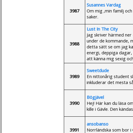
Susannes Vardag
3987
Om mig ,min familj och
saker.
Lust In The City
Jag skriver härmed ner 
under de kommande, mö
3988
detta sätt se om jag ka
energi, deppiga dagar, ol
att känna mig sexig och 
Sweetdude
3989
En nittonårig student s
inkluderar det mesta s
Bögjävel
3990
Hej! Här kan du läsa o
kille i Gävle. Den känd
ansobanso
3991
Norrländska som bor i 