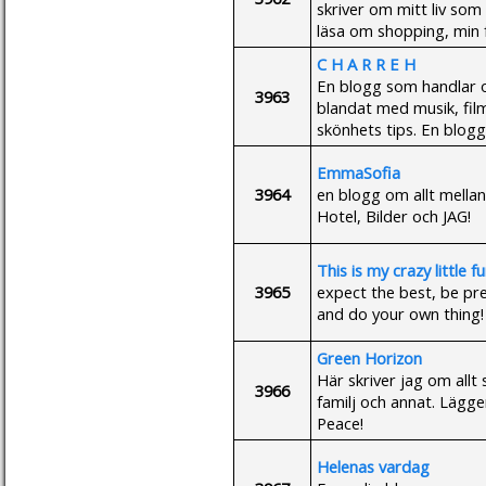
skriver om mitt liv som
läsa om shopping, min fa
C H A R R E H
En blogg som handlar 
3963
blandat med musik, fil
skönhets tips. En blogg f
EmmaSofia
3964
en blogg om allt mella
Hotel, Bilder och JAG!
This is my crazy little 
3965
expect the best, be pre
and do your own thing!
Green Horizon
Här skriver jag om allt
3966
familj och annat. Lägger
Peace!
Helenas vardag