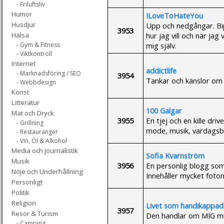
- Friluftsliv
Humor
ILoveToHateYou
Husdjur
Upp och nedgångar. Bipo
3953
hur jag vill och när jag 
Hälsa
mig själv.
- Gym & Fitness
- Viktkontroll
Internet
addictlife
- Marknadsföring / SEO
3954
Tankar och känslor om a
- Webbdesign
Konst
Litteratur
100 Galgar
Mat och Dryck
3955
En tjej och en kille dr
- Grillning
mode, musik, vardagsb
- Restauranger
- Vin, Öl & Alkohol
Media och Journalistik
Sofia Kvarnström
Musik
3956
En personlig blogg som h
Nöje och Underhållning
Innehåller mycket foton
Personligt
Politik
Religion
Livet som handikappad
3957
Resor & Turism
Den handlar om MIG min
- Camping