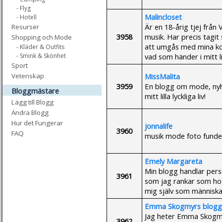
- Flyg
Malincloset
- Hotell
Är en 18-årig tjej frå
Resurser
3958
musik. Har precis tagit
Shopping och Mode
att umgås med mina kom
- Kläder & Outfits
vad som händer i mitt li
- Smink & Skönhet
Sport
MissMalita
Vetenskap
3959
En blogg om mode, nyhe
Bloggmästare
mitt lilla lyckliga liv!
Lägg till Blogg
Ändra Blogg
Hur det Fungerar
jonnalife
3960
FAQ
musik mode foto funder
Emely Margareta
Min blogg handlar pers
3961
som jag rankar som hot 
mig själv som människa, 
Emma Skogmyrs blogg
Jag heter Emma Skogmy
3962