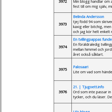
3972
Min blogg handlar om al
fest till om mig själv, 
Belinda Andersson
tjej född 94 som skriver 
3973
kaxig eller bitchig, men 
och jag kör helt enkelt mi
En tvillingpappas funde
En föräldraledig tvillin
3974
mellan himmel och jord 
året också såklart.
Palosaari
3975
Lite om vad som händer 
21. | Tjugoett.info
3976
Ord som inte passar in
tycker, och du läser. De
Lii's blogg