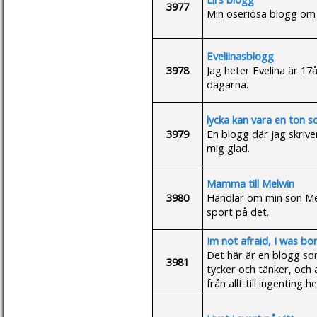
3977
Min oseriösa blogg om 
Eveliinasblogg
3978
Jag heter Evelina är 17
dagarna.
lycka kan vara en ton s
3979
En blogg där jag skrive
mig glad.
Mamma till Melwin
3980
Handlar om min son Melw
sport på det.
Im not afraid, I was bor
Det här är en blogg so
3981
tycker och tänker, och 
från allt till ingenting he