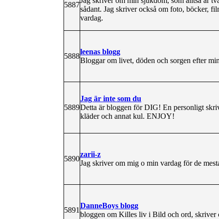
Jag skriver om min sjukdom, som alltså är två
5887
sådant. Jag skriver också om foto, böcker, fi
vardag.
leenas blogg
5888
Bloggar om livet, döden och sorgen efter min
Jag är inte som du
5889
Detta är bloggen för DIG! En personligt skriv
kläder och annat kul. ENJOY!
zarii-z
5890
Jag skriver om mig o min vardag för de mest
DanneBoys blogg
5891
bloggen om Killes liv i Bild och ord, skriver 