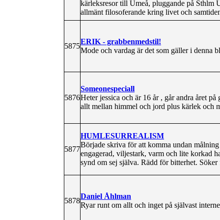
kärleksresor till Umeå, pluggande på Sthlm Un
allmänt filosoferande kring livet och samtide
ERIK - grabbenmedstil!
5875
Mode och vardag är det som gäller i denna b
Someonespeciall
5876
Heter jessica och är 16 år , går andra året 
allt mellan himmel och jord plus kärlek och
HUMLESURREALISM
Började skriva för att komma undan målning o
5877
engagerad, viljestark, varm och lite korkad h
synd om sej själva. Rädd för bitterhet. Söker 
Daniel Åhlman
5878
Ryar runt om allt och inget på självast internet