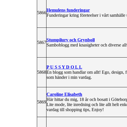
Hemulens funderingar
5866
Funderingar kring företeelser i vårt samhälle
Stumpilurv och Grynboll
5867
Samboblogg med knasigheter och diverse allv
P U S S Y D O L L
5868
En blogg som handlar om allt! Ego, design, f
som händer i min vardag.
Caroline Elisabeth
Här hittar du mig, 18 år och bosatt i Götebor
5869
Lite mode, lite inredning och lite allt helt en
vardag till shopping tips, Enjoy!