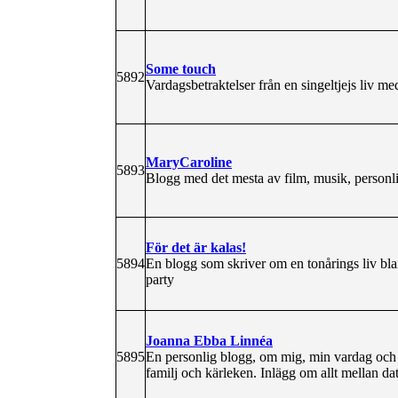
Some touch
5892
Vardagsbetraktelser från en singeltjejs liv me
MaryCaroline
5893
Blogg med det mesta av film, musik, personl
För det är kalas!
5894
En blogg som skriver om en tonårings liv bla
party
Joanna Ebba Linnéa
5895
En personlig blogg, om mig, min vardag och al
familj och kärleken. Inlägg om allt mellan da