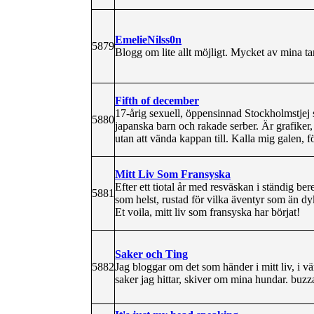
EmelieNilss0n
5879
Blogg om lite allt möjligt. Mycket av mina t
Fifth of december
17-årig sexuell, öppensinnad Stockholmstjej s
5880
japanska barn och rakade serber. Är grafiker
utan att vända kappan till. Kalla mig galen, 
Mitt Liv Som Fransyska
Efter ett tiotal år med resväskan i ständig ber
5881
som helst, rustad för vilka äventyr som än dyker
Et voila, mitt liv som fransyska har börjat!
Saker och Ting
5882
Jag bloggar om det som händer i mitt liv, i v
saker jag hittar, skiver om mina hundar. buzz