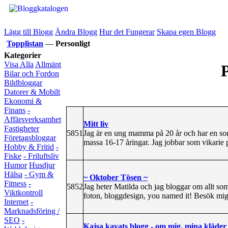
Lägg till Blogg
Ändra Blogg
Hur det Fungerar
Skapa egen Blogg
Topplistan
—
Personligt
Kategorier
Visa Alla
Allmänt
P
Bilar och Fordon
Bildbloggar
Datorer & Mobilt
Ekonomi &
Finans
-
Affärsverksamhet
Mitt liv
Fastigheter
5851
Jag är en ung mamma på 20 år och har en son
Företagsbloggar
massa 16-17 åringar. Jag jobbar som vikarie p
Hobby & Fritid
-
Fiske
- Friluftsliv
Humor
Husdjur
Hälsa
- Gym &
~ Oktober Tösen ~
Fitness
-
5852
Jag heter Matilda och jag bloggar om allt som
Viktkontroll
foton, bloggdesign, you named it! Besök mig
Internet
-
Marknadsföring /
SEO
-
Kajsa kavats blogg - om mig, mina kläde