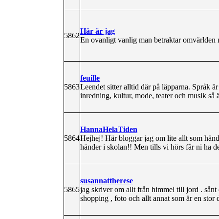
Här är jag
5862
En ovanligt vanlig man betraktar omvärlden
feuille
5863
Leendet sitter alltid där på läpparna. Språk ä
inredning, kultur, mode, teater och musik så är
HannaHelaTiden
5864
Hejhej! Här bloggar jag om lite allt som hände
händer i skolan!! Men tills vi hörs får ni ha
susannattherese
5865
jag skriver om allt från himmel till jord . så
shopping , foto och allt annat som är en stor de