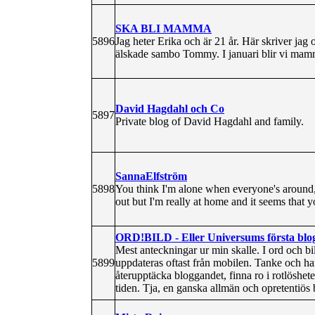
SKA BLI MAMMA
5896
Jag heter Erika och är 21 år. Här skriver ja
älskade sambo Tommy. I januari blir vi ma
David Hagdahl och Co
5897
Private blog of David Hagdahl and family.
SannaElfström
5898
You think I'm alone when everyone's around, 
out but I'm really at home and it seems that
ORD!BILD - Eller Universums första blo
Mest anteckningar ur min skalle. I ord och bil
5899
uppdateras oftast från mobilen. Tanke och han
återupptäcka bloggandet, finna ro i rotlöshet
tiden. Tja, en ganska allmän och opretentiös 