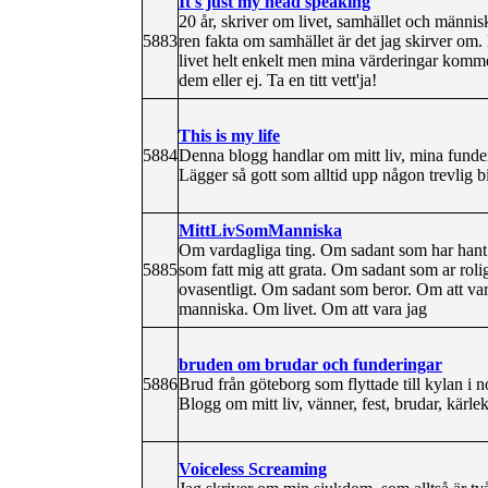
It's just my head speaking
20 år, skriver om livet, samhället och männis
5883
ren fakta om samhället är det jag skirver om. H
livet helt enkelt men mina värderingar kommer
dem eller ej. Ta en titt vett'ja!
This is my life
5884
Denna blogg handlar om mitt liv, mina funder
Lägger så gott som alltid upp någon trevlig bil
MittLivSomManniska
Om vardagliga ting. Om sadant som har hant 
5885
som fatt mig att grata. Om sadant som ar rol
ovasentligt. Om sadant som beror. Om att va
manniska. Om livet. Om att vara jag
bruden om brudar och funderingar
5886
Brud från göteborg som flyttade till kylan i no
Blogg om mitt liv, vänner, fest, brudar, kärl
Voiceless Screaming