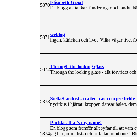
Elisabeth Graaf
5870
En blogg av tankar, funderingar och andra h
weblog
5871
ingen, kärleken och livet. Vilka vägar livet f
Through the looking glass
5872
Through the looking glass - allt förvridet och 
StellaStardust - trailer trash corpse bride
5873
nycirkus i hjärtat, kroppen dansar balett, de
Puckla - that's my name!
En blogg som framför allt syftar till att vara 
5874
jag har journalist- och författarambitioner! B