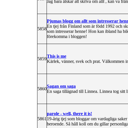
Jag bara älskar att skriva om allt , kan va frå
Pjumas blogg om allt som intresserar hen
En tjej från Finland som är född 1992 och skri
5858
som intresserar henne! Hon kan ibland ha bil
förekomma i bloggen!
This is me
5859
Kärlek, vänner, svek och prat. Välkommen in
Sagan om saga
5860
En saga tillägnad till Linnea. Linnea tog si
parole - well, there it is!
5861
19-årig tjej som bloggar om vardagliga saker 
beroende. Så håll koll om du gillar personlig