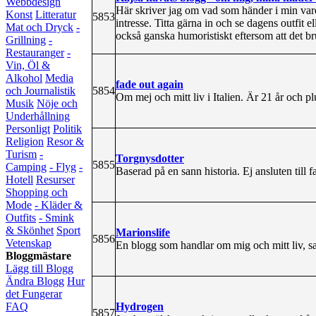
Webbdesign
Här skriver jag om vad som händer i min vard
Konst
Litteratur
5853
intresse. Titta gärna in och se dagens outfit el
Mat och Dryck
-
också ganska humoristiskt eftersom att det br
Grillning
-
Restauranger
-
Vin, Öl &
Alkohol
Media
fade out again
5854
och Journalistik
Om mej och mitt liv i Italien. Är 21 år och 
Musik
Nöje och
Underhållning
Personligt
Politik
Religion
Resor &
Turism
-
Torgnysdotter
5855
Camping
- Flyg
-
Baserad på en sann historia. Ej ansluten till f
Hotell
Resurser
Shopping och
Mode
- Kläder &
Outfits
- Smink
& Skönhet
Sport
Marionslife
5856
Vetenskap
En blogg som handlar om mig och mitt liv, sa
Bloggmästare
Lägg till Blogg
Ändra Blogg
Hur
det Fungerar
Hydrogen
FAQ
5857