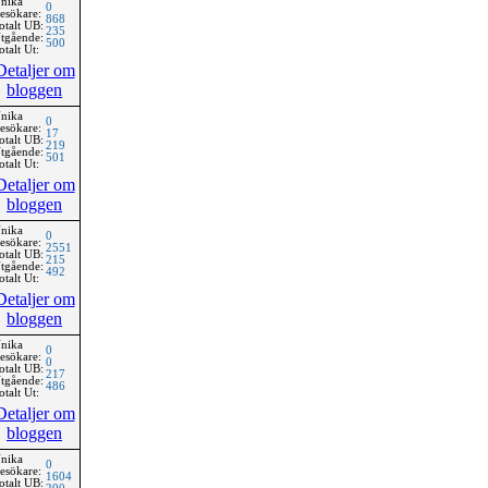
nika
0
esökare:
868
otalt UB:
235
tgående:
500
otalt Ut:
Detaljer om
bloggen
nika
0
esökare:
17
otalt UB:
219
tgående:
501
otalt Ut:
Detaljer om
bloggen
nika
0
esökare:
2551
otalt UB:
215
tgående:
492
otalt Ut:
Detaljer om
bloggen
nika
0
esökare:
0
otalt UB:
217
tgående:
486
otalt Ut:
Detaljer om
bloggen
nika
0
esökare:
1604
otalt UB: