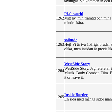
tävlingar. Välkommen in och l
Pia's world
1262
Mitt liv, min framtid och min
mindre kära.
solitude
1263
Hej! Vi är två 15åriga brudar s
olika, men insidan är precis l
WestSide Story
WestSide Story. Jag refererar 
1264
Musik. Body Combat. Film. Fes
it or leave it.
Inside Border
1265
En sida med många sidor man m