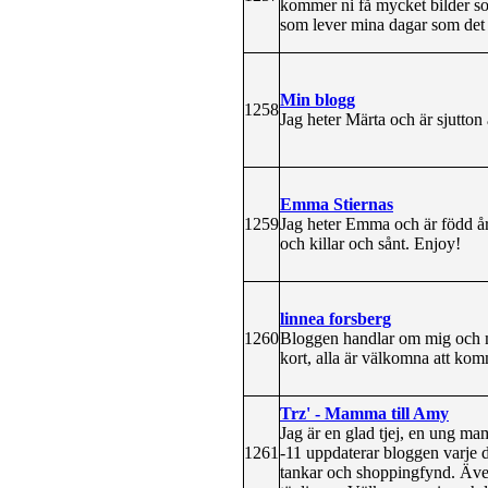
kommer ni få mycket bilder s
som lever mina dagar som det
Min blogg
1258
Jag heter Märta och är sjutto
Emma Stiernas
1259
Jag heter Emma och är född år
och killar och sånt. Enjoy!
linnea forsberg
1260
Bloggen handlar om mig och mi
kort, alla är välkomna att ko
Trz' - Mamma till Amy
Jag är en glad tjej, en ung m
1261
-11 uppdaterar bloggen varje da
tankar och shoppingfynd. Även