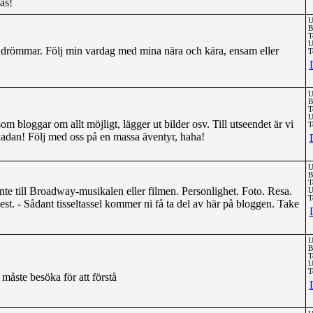
äs!
U
B
T
U
a drömmar. Följ min vardag med mina nära och kära, ensam eller
T
U
B
T
U
om bloggar om allt möjligt, lägger ut bilder osv. Till utseendet är vi
T
ikadan! Följ med oss på en massa äventyr, haha!
U
B
T
inte till Broadway-musikalen eller filmen. Personlighet. Foto. Resa.
U
T
t. - Sådant tisseltassel kommer ni få ta del av här på bloggen. Take
U
B
T
U
T
åste besöka för att förstå