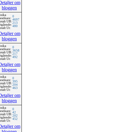
Detaljer om
bloggen
nika
0
esökare:
4697
otalt UB:
213
tgående:
480
otalt Ut:
Detaljer om
bloggen
nika
0
esökare:
3658
otalt UB:
217
tgående:
492
otalt Ut:
Detaljer om
bloggen
nika
0
esökare:
395
otalt UB:
204
tgående:
463
otalt Ut:
Detaljer om
bloggen
nika
0
esökare:
42
otalt UB:
202
tgående:
452
otalt Ut:
Detaljer om
bloggen