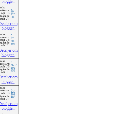
bloggen
nika
0
esökare:
40
otalt UB:
225
tgående:
505
otalt Ut:
Detaljer om
bloggen
nika
0
esökare:
97
otalt UB:
205
tgående:
495
otalt Ut:
Detaljer om
bloggen
nika
0
esökare:
3667
otalt UB:
192
tgående:
459
otalt Ut:
Detaljer om
bloggen
nika
0
esökare:
129
otalt UB:
201
tgående:
468
otalt Ut:
Detaljer om
bloggen