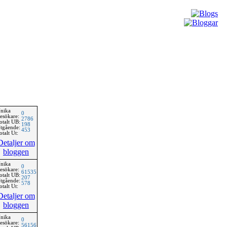
nika
0
esökare:
2786
otalt UB:
198
tgående:
453
otalt Ut:
Detaljer om
bloggen
nika
0
esökare:
61535
otalt UB:
207
tgående:
578
otalt Ut:
Detaljer om
bloggen
nika
0
esökare:
56156