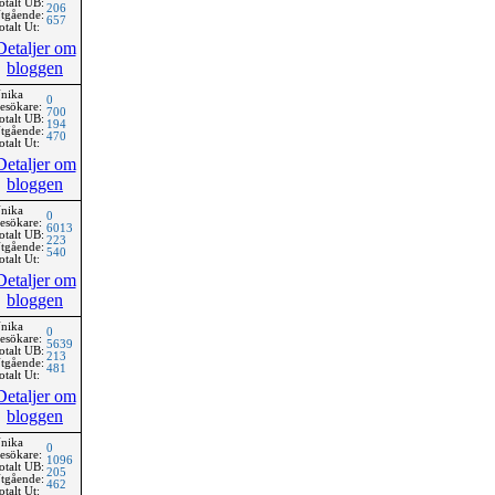
otalt UB:
206
tgående:
657
otalt Ut:
Detaljer om
bloggen
nika
0
esökare:
700
otalt UB:
194
tgående:
470
otalt Ut:
Detaljer om
bloggen
nika
0
esökare:
6013
otalt UB:
223
tgående:
540
otalt Ut:
Detaljer om
bloggen
nika
0
esökare:
5639
otalt UB:
213
tgående:
481
otalt Ut:
Detaljer om
bloggen
nika
0
esökare:
1096
otalt UB:
205
tgående:
462
otalt Ut: