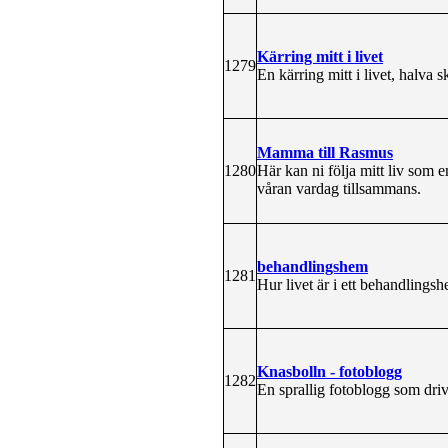
Kärring mitt i livet
1279
En kärring mitt i livet, halva 
Mamma till Rasmus
1280
Här kan ni följa mitt liv so
våran vardag tillsammans.
behandlingshem
1281
Hur livet är i ett behandlings
Knasbolln - fotoblogg
1282
En sprallig fotoblogg som driv