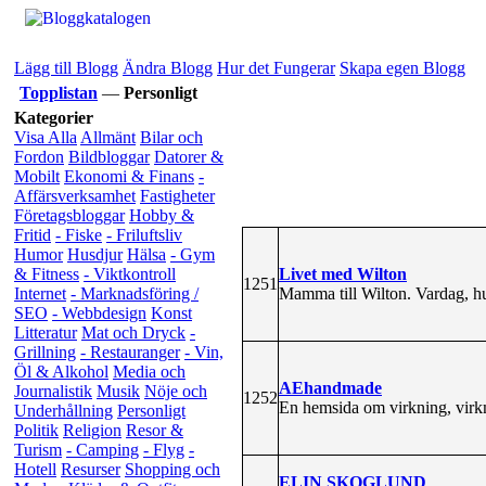
Lägg till Blogg
Ändra Blogg
Hur det Fungerar
Skapa egen Blogg
Topplistan
—
Personligt
Kategorier
Visa Alla
Allmänt
Bilar och
Fordon
Bildbloggar
Datorer &
Mobilt
Ekonomi & Finans
-
Affärsverksamhet
Fastigheter
Företagsbloggar
Hobby &
Fritid
- Fiske
- Friluftsliv
Humor
Husdjur
Hälsa
- Gym
Livet med Wilton
& Fitness
- Viktkontroll
1251
Mamma till Wilton. Vardag, h
Internet
- Marknadsföring /
SEO
- Webbdesign
Konst
Litteratur
Mat och Dryck
-
Grillning
- Restauranger
- Vin,
Öl & Alkohol
Media och
AEhandmade
Journalistik
Musik
Nöje och
1252
En hemsida om virkning, virkm
Underhållning
Personligt
Politik
Religion
Resor &
Turism
- Camping
- Flyg
-
Hotell
Resurser
Shopping och
ELIN SKOGLUND