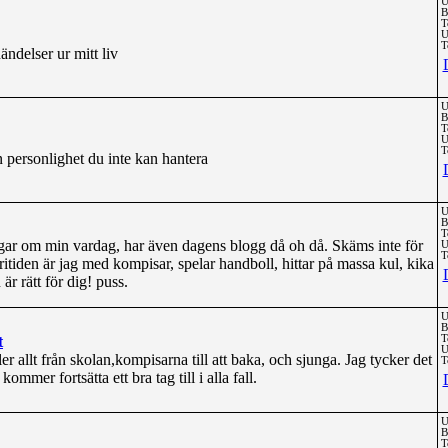
U
B
T
U
T
ndelser ur mitt liv
U
B
T
U
T
en personlighet du inte kan hantera
U
B
T
oggar om min vardag, har även dagens blogg då oh då. Skäms inte för
U
T
ritiden är jag med kompisar, spelar handboll, hittar på massa kul, kika
r rätt för dig! puss.
U
B
t
T
U
r allt från skolan,kompisarna till att baka, och sjunga. Jag tycker det
T
kommer fortsätta ett bra tag till i alla fall.
U
B
T