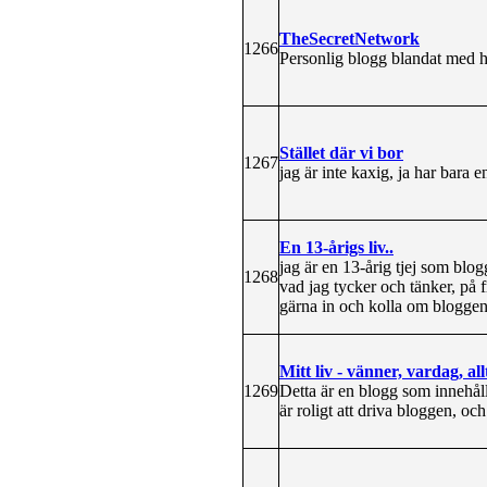
TheSecretNetwork
1266
Personlig blogg blandat med hä
Stället där vi bor
1267
jag är inte kaxig, ja har bara 
En 13-årigs liv..
jag är en 13-årig tjej som bl
1268
vad jag tycker och tänker, på f
gärna in och kolla om bloggen ä
Mitt liv - vänner, vardag, all
1269
Detta är en blogg som innehålle
är roligt att driva bloggen, och 