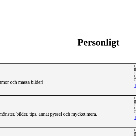
Personligt
U
B
T
U
T
umor och massa bilder!
U
B
T
U
T
önster, bilder, tips, annat pyssel och mycket mera.
U
B