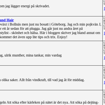
U
T
som jag lägger energi på skrivadet.
U
 and Hair
B
växt i Bollnäs men just nu bosatt i Göteborg. Jag och min pojkvän J,
T
U
ör ett år sedan för att plugga. Jag går just nu andra året på
T
tylist - skönhet och hälsa. Här i bloggen skriver jag bland annat om
 kommer det även upp lite tips och trix. Enjoy!
U
B
T
U
T
ing, ulrik munther, mina tankar, min vardag
U
B
T
U
T
olika saker. Allt från vindkraft, till vad jag åt för middag.
U
B
T
U
eln Att söka efter kärleken på nätet är det nya. Att söka på dejting-
T