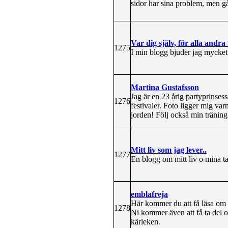
sidor har sina problem, men gå
Var dig själv, för alla andra
1275
I min blogg bjuder jag mycket 
Martina Gustafsson
Jag är en 23 årig partyprinses
1276
festivaler. Foto ligger mig va
jorden! Följ också min tränin
Mitt liv som jag lever..
1277
En blogg om mitt liv o mina t
emblafreja
Här kommer du att få läsa om m
1278
Ni kommer även att få ta del o
kärleken.