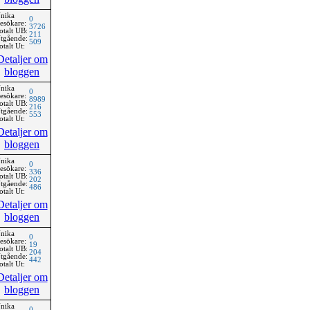
nika
0
esökare:
3726
otalt UB:
211
tgående:
509
otalt Ut:
Detaljer om
bloggen
nika
0
esökare:
8989
otalt UB:
216
tgående:
553
otalt Ut:
Detaljer om
bloggen
nika
0
esökare:
336
otalt UB:
202
tgående:
486
otalt Ut:
Detaljer om
bloggen
nika
0
esökare:
19
otalt UB:
204
tgående:
442
otalt Ut:
Detaljer om
bloggen
nika
0