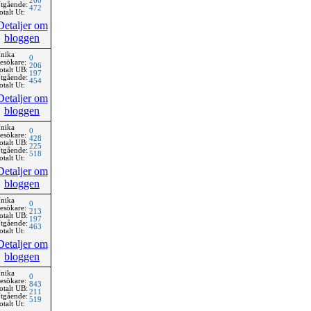
200
tgående:
472
otalt Ut:
Detaljer om
bloggen
nika
0
esökare:
206
otalt UB:
197
tgående:
454
otalt Ut:
Detaljer om
bloggen
nika
0
esökare:
428
otalt UB:
225
tgående:
518
otalt Ut:
Detaljer om
bloggen
nika
0
esökare:
213
otalt UB:
197
tgående:
463
otalt Ut:
Detaljer om
bloggen
nika
0
esökare:
843
otalt UB:
211
tgående:
519
otalt Ut: