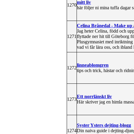
mitt liv
1270
här följer ni mina tuffa dagar 
Celina Brånedal - Make up
Jag heter Celina, född och upp
1271
flyttade ner hit till Göteborg f
Plusgymnasiet med inriktning s
vad vi får lära oss, och ibland
linneablomgren
1272
tips och trick, hästar och ridn
Ett norrlänskt liv
1273
Här skriver jag en himla massa 
Syster Ysters dejting-blogg
1274
Din naiva guide i dejting-djung