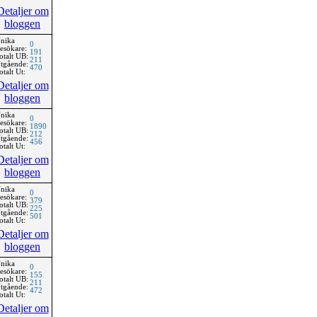
Detaljer om
bloggen
nika
0
esökare:
191
otalt UB:
211
tgående:
470
otalt Ut:
Detaljer om
bloggen
nika
0
esökare:
1890
otalt UB:
212
tgående:
456
otalt Ut:
Detaljer om
bloggen
nika
0
esökare:
379
otalt UB:
225
tgående:
501
otalt Ut:
Detaljer om
bloggen
nika
0
esökare:
155
otalt UB:
211
tgående:
472
otalt Ut:
Detaljer om