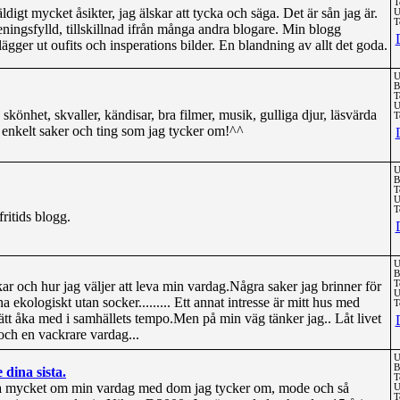
T
digt mycket åsikter, jag älskar att tycka och säga. Det är sån jag är.
U
T
ingsfylld, tillskillnad ifrån många andra blogare. Min blogg
lägger ut oufits och insperations bilder. En blandning av allt det goda.
U
B
T
U
önhet, skvaller, kändisar, bra filmer, musik, gulliga djur, läsvärda
T
t enkelt saker och ting som jag tycker om!^^
U
B
T
U
T
fritids blogg.
U
B
r och hur jag väljer att leva min vardag.Några saker jag brinner för
T
U
a ekologiskt utan socker......... Ett annat intresse är mitt hus med
T
 lätt åka med i samhällets tempo.Men på min väg tänker jag.. Låt livet
e och en vackrare vardag...
U
B
dina sista.
T
sa mycket om min vardag med dom jag tycker om, mode och så
U
T