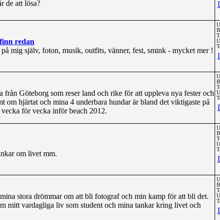
r de att lösa?
U
B
T
 finn redan
U
T
på mig själv, foton, musik, outfits, vänner, fest, smink - mycket mer !
U
B
T
sa från Göteborg som reser land och rike för att uppleva nya fester och
U
T
rmt om hjärtat och mina 4 underbara hundar är bland det viktigaste på
g vecka för vecka inför beach 2012.
U
B
T
U
T
ankar om livet mm.
U
B
T
ina stora drömmar om att bli fotograf och min kamp för att bli det.
U
T
m mitt vardagliga liv som student och mina tankar kring livet och