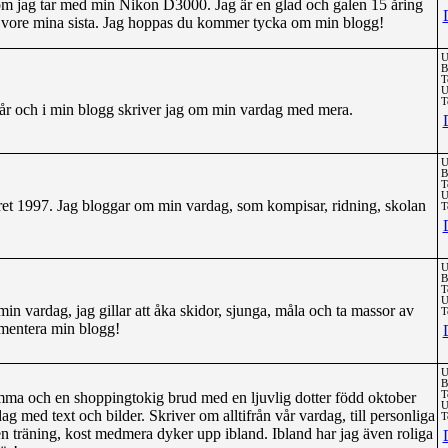
om jag tar med min Nikon D3000. Jag är en glad och galen 15 åring
 vore mina sista. Jag hoppas du kommer tycka om min blogg!
U
B
T
U
T
n år och i min blogg skriver jag om min vardag med mera.
U
B
T
U
et 1997. Jag bloggar om min vardag, som kompisar, ridning, skolan
T
U
B
T
U
n vardag, jag gillar att åka skidor, sjunga, måla och ta massor av
T
mmentera min blogg!
U
B
amma och en shoppingtokig brud med en ljuvlig dotter född oktober
T
U
g med text och bilder. Skriver om alltifrån vår vardag, till personliga
T
 träning, kost medmera dyker upp ibland. Ibland har jag även roliga