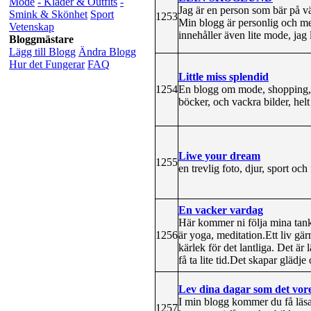
Mode
- Kläder & Outfits
-
Jag är en person som bär på väl
Smink & Skönhet
Sport
1253
Min blogg är personlig och men
Vetenskap
innehåller även lite mode, jag 
Bloggmästare
Lägg till Blogg
Ändra Blogg
Hur det Fungerar
FAQ
Little miss splendid
1254
En blogg om mode, shopping, sk
böcker, och vackra bilder, hel
Liwe your dream
1255
en trevlig foto, djur, sport och 
En vacker vardag
Här kommer ni följa mina tanka
1256
är yoga, meditation.Ett liv gärn
kärlek för det lantliga. Det är
få ta lite tid.Det skapar glädj
Lev dina dagar som det vore 
I min blogg kommer du få lä
1257