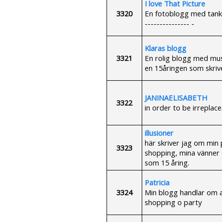
I love That Picture
3320
En fotoblogg med tankar
--------------- -
Klaras blogg
3321
En rolig blogg med musik,
en 15åringen som skriv
JANINAELISABETH
3322
in order to be irreplac
illusioner
här skriver jag om min 
3323
shopping, mina vänner oc
som 15 åring.
Patricia
3324
Min blogg handlar om al
shopping o party