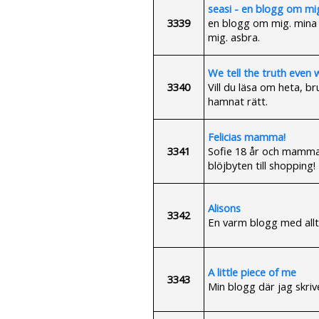
seasi - en blogg om m
3339
en blogg om mig. mina b
mig. asbra.
We tell the truth even 
3340
Vill du läsa om heta, b
hamnat rätt.
Felicias mamma!
3341
Sofie 18 år och mamma til
blöjbyten till shopping!
Alisons
3342
En varm blogg med allt f
A little piece of me
3343
Min blogg där jag skrive