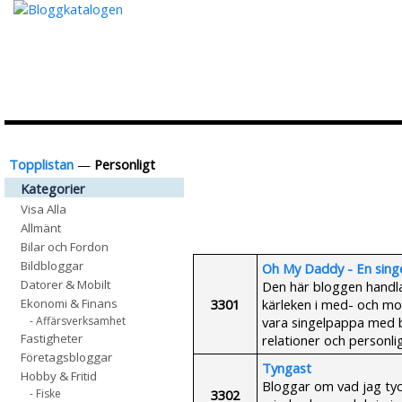
Topplistan
—
Personligt
Kategorier
Visa Alla
Allmänt
Bilar och Fordon
Bildbloggar
Oh My Daddy - En sing
Datorer & Mobilt
Den här bloggen handla
3301
kärleken i med- och mo
Ekonomi & Finans
vara singelpappa med ba
- Affärsverksamhet
Fastigheter
relationer och personlig
Företagsbloggar
Tyngast
Hobby & Fritid
Bloggar om vad jag tyck
3302
- Fiske