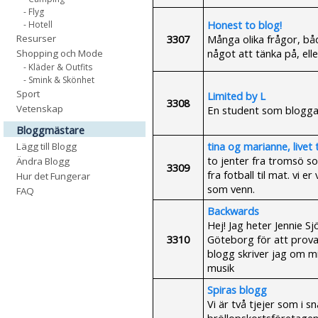
- Flyg
Honest to blog!
- Hotell
3307
Många olika frågor, bå
Resurser
något att tänka på, elle
Shopping och Mode
- Kläder & Outfits
- Smink & Skönhet
Sport
Limited by L
3308
Vetenskap
En student som bloggar
Bloggmästare
tina og marianne, livet 
Lägg till Blogg
to jenter fra tromsö so
Ändra Blogg
3309
fra fotball til mat. vi 
Hur det Fungerar
som venn.
FAQ
Backwards
Hej! Jag heter Jennie S
3310
Göteborg för att prova 
blogg skriver jag om m
musik
Spiras blogg
Vi är två tjejer som i sn
bröllopskortsföretagen 