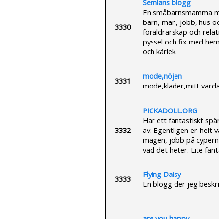
Semlans blogg
En småbarnsmamma mitt 
barn, man, jobb, hus o
3330
föräldrarskap och relat
pyssel och fix med he
och kärlek.
mode,nöjen
3331
mode,kläder,mitt varda
PICKADOLL.ORG
Har ett fantastiskt sp
3332
av. Egentligen en helt 
magen, jobb på cypern, 
vad det heter. Lite fant
Flying Daisy
3333
En blogg der jeg beskri
are you happy