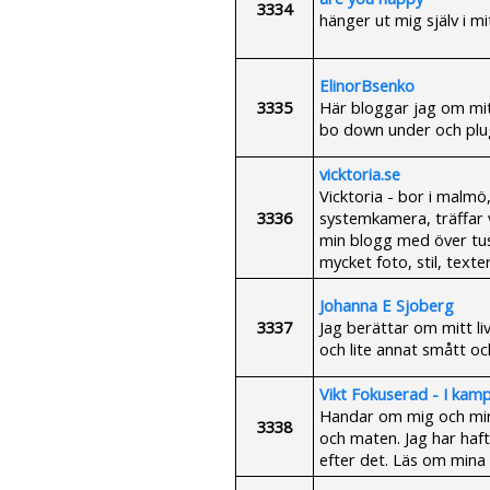
3334
hänger ut mig själv i mi
ElinorBsenko
3335
Här bloggar jag om mitt
bo down under och plug
vicktoria.se
Vicktoria - bor i malmö
3336
systemkamera, träffar vä
min blogg med över tu
mycket foto, stil, text
Johanna E Sjoberg
3337
Jag berättar om mitt li
och lite annat smått oc
Vikt Fokuserad - I kamp
Handar om mig och min 
3338
och maten. Jag har haft 
efter det. Läs om mina