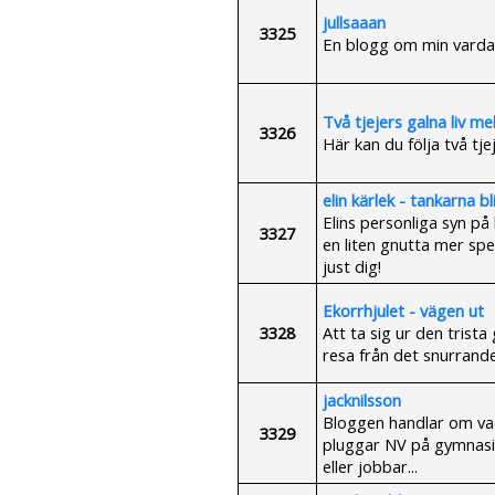
jullsaaan
3325
En blogg om min varda
Två tjejers galna liv me
3326
Här kan du följa två t
elin kärlek - tankarna bl
Elins personliga syn på 
3327
en liten gnutta mer spec
just dig!
Ekorrhjulet - vägen ut
3328
Att ta sig ur den trist
resa från det snurrande 
jacknilsson
Bloggen handlar om va
3329
pluggar NV på gymnasie
eller jobbar...