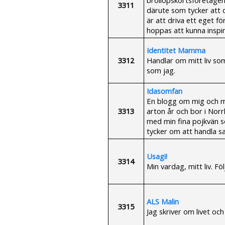
3311
därute som tycker att d
är att driva ett eget fö
hoppas att kunna inspire
Identitet Mamma
3312
Handlar om mitt liv s
som jag.
Idasomfan
En blogg om mig och mit
3313
arton år och bor i Norr
med min fina pojkvän s
tycker om att handla sa
Usagi!
3314
Min vardag, mitt liv. Fö
ALS Malin
3315
Jag skriver om livet oc