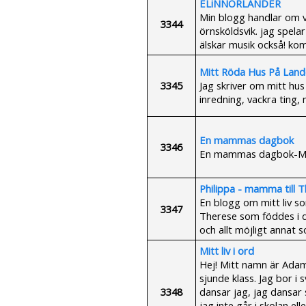
ELiNNORLANDER
Min blogg handlar om 
3344
örnsköldsvik. jag spelar
älskar musik också! ko
Mitt Röda Hus På Land
3345
Jag skriver om mitt hus
inredning, vackra ting
En mammas dagbok
3346
En mammas dagbok-Min
Philippa - mamma till 
En blogg om mitt liv s
3347
Therese som föddes i d
och allt möjligt annat so
Mitt liv i ord
Hej! Mitt namn är Adam E
sjunde klass. Jag bor i 
3348
dansar jag, jag dansar
jag inte går i skolan el