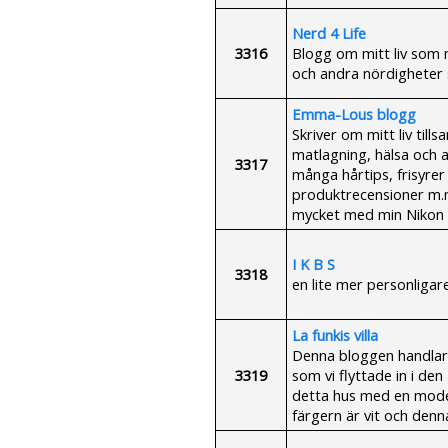
Nerd 4 Life
3316
Blogg om mitt liv som n
och andra nördigheter 
Emma-Lous blogg
Skriver om mitt liv til
matlagning, hälsa och a
3317
många hårtips, frisyre
produktrecensioner m.m
mycket med min Nikon 
I K B S
3318
en lite mer personliga
La funkis villa
Denna bloggen handlar 
3319
som vi flyttade in i den 
detta hus med en moder
färgern är vit och denna