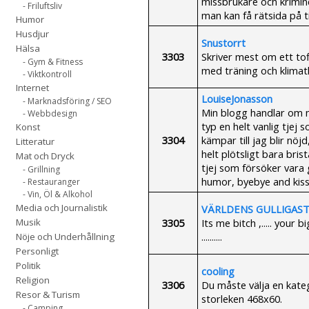
missbrukare och krimine
- Friluftsliv
man kan få rätsida på ti
Humor
Husdjur
Snustorrt
Hälsa
3303
Skriver mest om ett tof
- Gym & Fitness
med träning och klimat
- Viktkontroll
Internet
LouiseJonasson
- Marknadsföring / SEO
Min blogg handlar om m
- Webbdesign
typ en helt vanlig tjej s
Konst
3304
kämpar till jag blir nöjd
Litteratur
helt plötsligt bara bris
Mat och Dryck
tjej som försöker vara g
- Grillning
humor, byebye and kiss
- Restauranger
- Vin, Öl & Alkohol
Media och Journalistik
VÄRLDENS GULLIGASTE
3305
Its me bitch ,..... your
Musik
..........
Nöje och Underhållning
Personligt
Politik
cooling
Religion
3306
Du måste välja en kateg
Resor & Turism
storleken 468x60.
- Camping