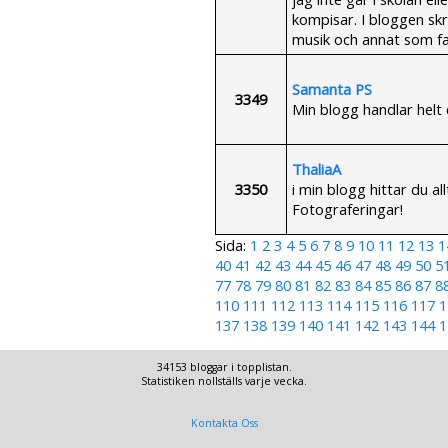
kompisar. I bloggen skri
musik och annat som fa
Samanta PS
3349
Min blogg handlar helt
ThaliaA
3350
i min blogg hittar du all
Fotograferingar!
Sida:
1
2
3
4
5
6
7
8
9
10
11
12
13
1
40
41
42
43
44
45
46
47
48
49
50
5
77
78
79
80
81
82
83
84
85
86
87
8
110
111
112
113
114
115
116
117
1
137
138
139
140
141
142
143
144
1
34153 bloggar i topplistan.
Statistiken nollställs varje vecka.
Kontakta Oss