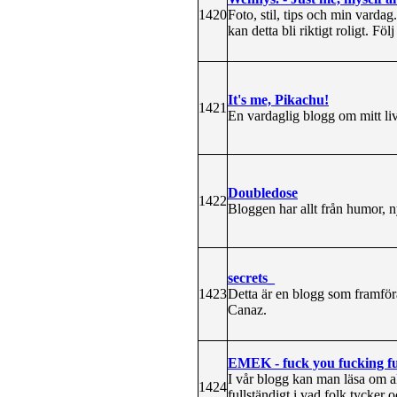
1420
Foto, stil, tips och min varda
kan detta bli riktigt roligt. Fö
It's me, Pikachu!
1421
En vardaglig blogg om mitt liv
Doubledose
1422
Bloggen har allt från humor, ny
secrets_
1423
Detta är en blogg som framfö
Canaz.
EMEK - fuck you fucking f
I vår blogg kan man läsa om al
1424
fullständigt i vad folk tycker 