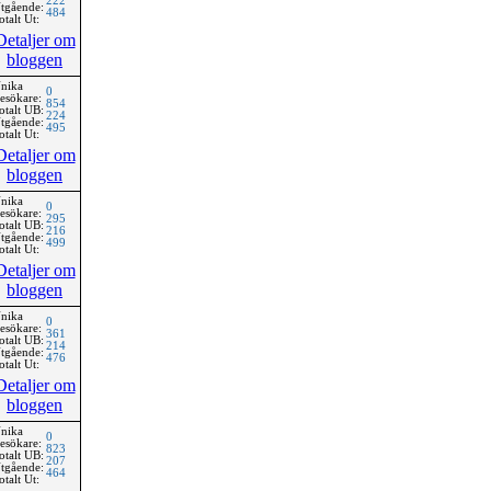
222
tgående:
484
otalt Ut:
Detaljer om
bloggen
nika
0
esökare:
854
otalt UB:
224
tgående:
495
otalt Ut:
Detaljer om
bloggen
nika
0
esökare:
295
otalt UB:
216
tgående:
499
otalt Ut:
Detaljer om
bloggen
nika
0
esökare:
361
otalt UB:
214
tgående:
476
otalt Ut:
Detaljer om
bloggen
nika
0
esökare:
823
otalt UB:
207
tgående:
464
otalt Ut: