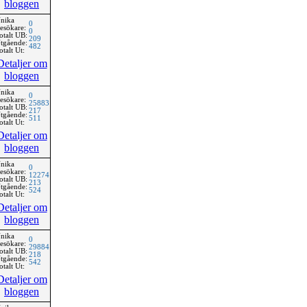
bloggen
nika
0
esökare:
0
otalt UB:
209
tgående:
482
otalt Ut:
Detaljer om
bloggen
nika
0
esökare:
25883
otalt UB:
217
tgående:
511
otalt Ut:
Detaljer om
bloggen
nika
0
esökare:
12274
otalt UB:
213
tgående:
524
otalt Ut:
Detaljer om
bloggen
nika
0
esökare:
29884
otalt UB:
218
tgående:
542
otalt Ut:
Detaljer om
bloggen