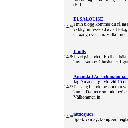
skit!
ELSALOUISE
I min blogg kommer du få läsa
1425
väldigt intresserad av att foto
en gång i veckan. Välkommen
Lantis
1426
Livet på landet i En liten hål
hus. 1 sambo 2 huskatter 1 g
Amanda 17år och mamma til
Jag Amanda, gravid vid 15 oc
1427
En salig blandning om min v
kunna läsa mer om min berbe
Välkommen in!
nittiosjuor
1428
Sport, vardag, kompisar, nagla