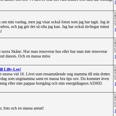
U
B
T
 om min vardag, men jag visar också foton som jag har tagit. Jag är
U
T
grafera, och jag gör det så ofta jag kan. Jag har också tävlingar minst
!
U
B
T
U
a i norra Skåne. Hur man renoverar hus eller hur man inte renoverar
T
rand danois. Och en massa möss
U
l Lilly-Lee!
B
h morsa vid 16. Livet som ensamstående ung mamma till min dotter.
T
U
ardag som ungmamma samt en massa bra tips osv. Du kommer även
T
tning efter min pappas bortgång och min energidiagnos ADHD.
U
B
T
U
T
r, foto och en massa annat!