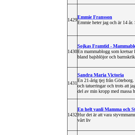
Emmie Fransson
1429
Emmie heter jag och är 14 år. 
Sojkas Framtid - Mammabl
1430
En mammablogg som kretsar kri
bland bajsblöjor och barnskrik
Sandra Maria Victoria
En 21-årig tjej från Göteborg. 
1431
och tatueringar och trots att j
del av min kropp med massa h
En helt vanli Mamma och 
1432
Hur det är att vara styvmmam
vårt liv