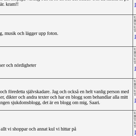
där. kram!!
U
B
T
U
T
g, musik och lägger upp foton.
U
B
T
U
T
ser och nördigheter
U
B
T
v och föredetta självskadare. Jag och också en helt vanlig person med
U
T
ler, dikter och andra texter och har en blogg som behandlar alla mitt
är ingen sjukdomsblogg, det är en blogg om mig, Saari.
U
B
T
U
T
llt vi shoppar och annat kul vi hittar på