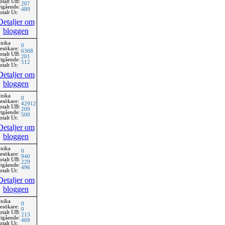
otalt UB:
207
tgående:
489
otalt Ut:
Detaljer om
bloggen
nika
0
esökare:
6368
otalt UB:
201
tgående:
512
otalt Ut:
Detaljer om
bloggen
nika
0
esökare:
42912
otalt UB:
209
tgående:
500
otalt Ut:
Detaljer om
bloggen
nika
0
esökare:
940
otalt UB:
229
tgående:
496
otalt Ut:
Detaljer om
bloggen
nika
0
esökare:
0
otalt UB:
213
tgående:
469
otalt Ut: