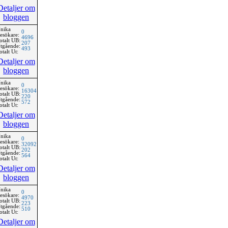
Detaljer om
bloggen
nika
0
esökare:
4696
otalt UB:
207
tgående:
493
otalt Ut:
Detaljer om
bloggen
nika
0
esökare:
16304
otalt UB:
220
tgående:
572
otalt Ut:
Detaljer om
bloggen
nika
0
esökare:
32092
otalt UB:
202
tgående:
564
otalt Ut:
Detaljer om
bloggen
nika
0
esökare:
4970
otalt UB:
223
tgående:
510
otalt Ut:
Detaljer om