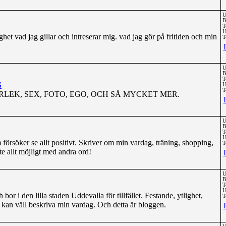
U
B
T
U
et vad jag gillar och intreserar mig. vad jag gör på fritiden och min
T
U
B
T
S
U
T
RLEK, SEX, FOTO, EGO, OCH SÅ MYCKET MER.
U
B
T
U
örsöker se allt positivt. Skriver om min vardag, träning, shopping,
T
ite allt möjligt med andra ord!
U
B
T
U
bor i den lilla staden Uddevalla för tillfället. Festande, ytlighet,
T
 kan väll beskriva min vardag. Och detta är bloggen.