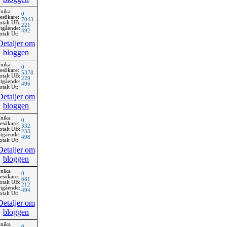
nika
0
esökare:
7043
otalt UB:
221
tgående:
492
otalt Ut:
Detaljer om
bloggen
nika
0
esökare:
5378
otalt UB:
229
tgående:
496
otalt Ut:
Detaljer om
bloggen
nika
0
esökare:
332
otalt UB:
233
tgående:
498
otalt Ut:
Detaljer om
bloggen
nika
0
esökare:
681
otalt UB:
212
tgående:
494
otalt Ut:
Detaljer om
bloggen
nika
0