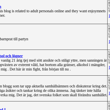
U
B
n
T
U
this blog is related to adult personals online and they want enjoymnets
T
ner.
U
B
T
U
T
barnprat till partyn
U
B
hol och lögner
T
vanlig 21 årig tjej med sött ansikte och stiligt yttre, men sanningen är
U
T
 Uppväxten av extremt våld, hat bortom alla gränser, alkohol i mängder,
mig . Det här är min fight, från början till nu .
U
B
T
en blogg som tar upp aktuella samhällsämnen och diskuterar kring det.
U
T
ga åsikter och tankar kring de olika ämnena. Jag tänker inte hålla
verka mig. Det är jag, det svenska folket som skall förändra samhället.
U
B
nd I
T