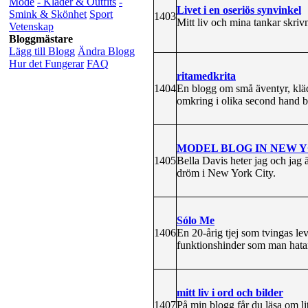
Mode
- Kläder & Outfits
-
Livet i en oseriös synvinkel
Smink & Skönhet
Sport
1403
Mitt liv och mina tankar skrivna
Vetenskap
Bloggmästare
Lägg till Blogg
Ändra Blogg
Hur det Fungerar
FAQ
ritamedkrita
1404
En blogg om små äventyr, kläd
omkring i olika second hand bu
MODEL BLOG IN NEW Y
1405
Bella Davis heter jag och jag 
dröm i New York City.
Sólo Me
1406
En 20-årig tjej som tvingas lev
funktionshinder som man hatar 
mitt liv i ord och bilder
1407
På min blogg får du läsa om lit