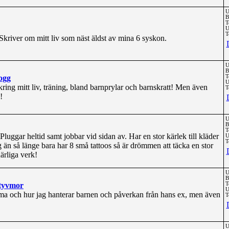
U
B
T
U
T
Skriver om mitt liv som näst äldst av mina 6 syskon.
U
B
ogg
T
U
ng mitt liv, träning, bland barnprylar och barnskratt! Men även
T
!
U
B
T
Pluggar heltid samt jobbar vid sidan av. Har en stor kärlek till kläder
U
T
ag än så länge bara har 8 små tattoos så är drömmen att täcka en stor
ärliga verk!
U
B
Styvmor
T
U
ma och hur jag hanterar barnen och påverkan från hans ex, men även
T
U