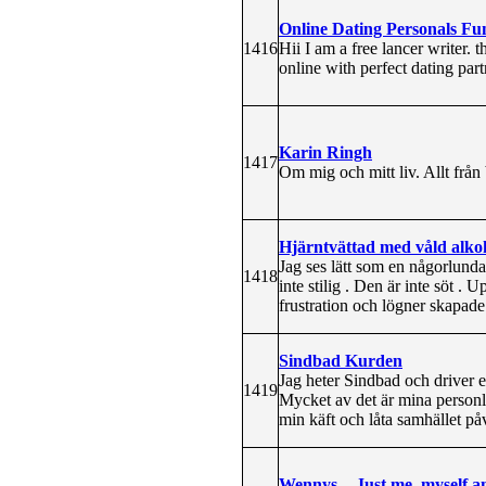
Online Dating Personals Fu
1416
Hii I am a free lancer writer. 
online with perfect dating part
Karin Ringh
1417
Om mig och mitt liv. Allt från 
Hjärntvättad med våld alko
Jag ses lätt som en någorlunda 
1418
inte stilig . Den är inte söt .
frustration och lögner skapade 
Sindbad Kurden
Jag heter Sindbad och driver 
1419
Mycket av det är mina personli
min käft och låta samhället på
Wennys. - Just me, myself a