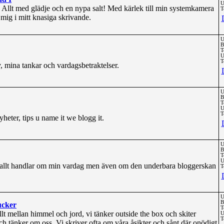
U
g. Allt med glädje och en nypa salt! Med kärlek till min systemkamera
T
lj mig i mitt knasiga skrivande.
U
B
T
U
T
, mina tankar och vardagsbetraktelser.
U
B
T
U
T
heter, tips u name it we blogg it.
U
B
T
U
rallt handlar om min vardag men även om den underbara bloggerskan
T
U
B
ucker
T
lt mellan himmel och jord, vi tänker outside the box och skiter
U
T
och tänker om oss. Vi skriver ofta om våra åsikter och sånt där onödigt