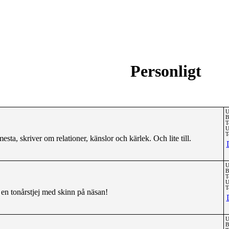
Personligt
U
B
T
U
T
ta, skriver om relationer, känslor och kärlek. Och lite till.
U
B
T
U
T
 en tonårstjej med skinn på näsan!
U
B