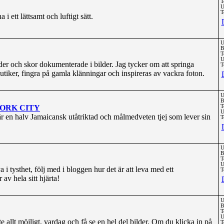
T
U
T
 i ett lättsamt och luftigt sätt.
U
B
T
U
er och skor dokumenterade i bilder. Jag tycker om att springa
T
tiker, fingra på gamla klänningar och inspireras av vackra foton.
U
B
ORK CITY
T
U
är en halv Jamaicansk utåtriktad och målmedveten tjej som lever sin
T
U
B
T
U
a i tysthet, följ med i bloggen hur det är att leva med ett
T
av hela sitt hjärta!
U
B
T
U
e allt möjligt, vardag och få se en hel del bilder. Om du klicka in på
T