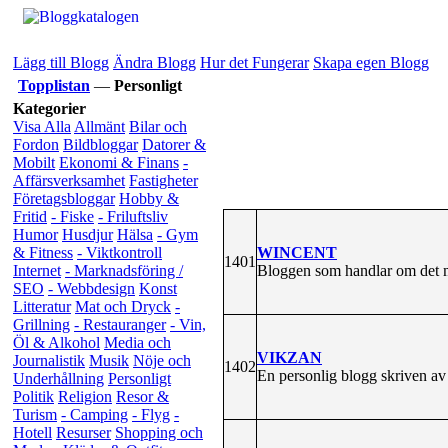
Lägg till Blogg
Ändra Blogg
Hur det Fungerar
Skapa egen Blogg
Topplistan
—
Personligt
Kategorier
Visa Alla
Allmänt
Bilar och
Fordon
Bildbloggar
Datorer &
Mobilt
Ekonomi & Finans
-
Affärsverksamhet
Fastigheter
Företagsbloggar
Hobby &
Fritid
- Fiske
- Friluftsliv
Humor
Husdjur
Hälsa
- Gym
WINCENT
& Fitness
- Viktkontroll
1401
Bloggen som handlar om det mes
Internet
- Marknadsföring /
SEO
- Webbdesign
Konst
Litteratur
Mat och Dryck
-
Grillning
- Restauranger
- Vin,
Öl & Alkohol
Media och
VIKZAN
Journalistik
Musik
Nöje och
1402
En personlig blogg skriven av
Underhållning
Personligt
Politik
Religion
Resor &
Turism
- Camping
- Flyg
-
Hotell
Resurser
Shopping och