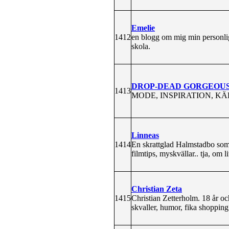
Emelie
1412
en blogg om mig min personligh
skola.
DROP-DEAD GORGEOU
1413
MODE, INSPIRATION, KÄ
Linneas
1414
En skrattglad Halmstadbo som f
filmtips, myskvällar.. tja, om l
Christian Zeta
1415
Christian Zetterholm. 18 år och 
skvaller, humor, fika shopping