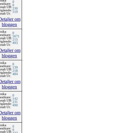
nika
0
esökare:
0
otalt UB:
230
tgående:
510
otalt Ut:
Detaljer om
bloggen
nika
0
esökare:
5671
otalt UB:
215
tgående:
493
otalt Ut:
Detaljer om
bloggen
nika
0
esökare:
139
otalt UB:
218
tgående:
484
otalt Ut:
Detaljer om
bloggen
nika
0
esökare:
142
otalt UB:
231
tgående:
490
otalt Ut:
Detaljer om
bloggen
nika
0
esökare:
0
otalt UB: