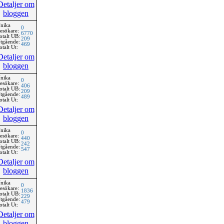
Detaljer om
bloggen
nika
0
esökare:
6770
otalt UB:
209
tgående:
469
otalt Ut:
Detaljer om
bloggen
nika
0
esökare:
406
otalt UB:
209
tgående:
489
otalt Ut:
Detaljer om
bloggen
nika
0
esökare:
440
otalt UB:
242
tgående:
547
otalt Ut:
Detaljer om
bloggen
nika
0
esökare:
1836
otalt UB:
229
tgående:
479
otalt Ut:
Detaljer om
bloggen