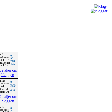
nika
0
esökare:
981
otalt UB:
218
tgående:
475
otalt Ut:
Detaljer om
bloggen
nika
0
esökare:
6967
otalt UB:
207
tgående:
466
otalt Ut:
Detaljer om
bloggen
nika
0
esökare:
2