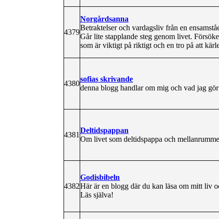
Norgårdsanna
Betraktelser och vardagsliv från en ensamst
4379
Går lite stapplande steg genom livet. Försök
som är viktigt på riktigt och en tro på att kärl
sofias skrivande
4380
denna blogg handlar om mig och vad jag gör på
Deltidspappan
4381
Om livet som deltidspappa och mellanrummen.
Godisbibeln
4382
Här är en blogg där du kan läsa om mitt liv
Läs själva!