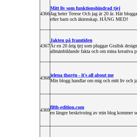
Mitt liv som funktionshindrad tjej
4366
Jag heter Terese Och jag är 20 år. Här blogg
efter barn och äktenskap. HÄNG MED!
Jakten på framtiden
4367
Är en 20 årig tjej som pluggar Grafisk desig
allmänbildande fakta och om mina kreativa pr
jelena thorén - it's all about me
4368
Min blogg handlar om mig och mitt liv och ja
fifth-edition.com
4369
en längre beskrivning av min blog kommer se