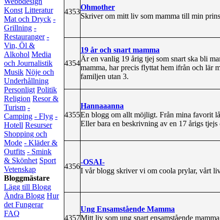
Webbdesign
Ohmother
Konst
Litteratur
4353
Skriver om mitt liv som mamma till min prins
Mat och Dryck
-
Grillning
-
Restauranger
-
Vin, Öl &
19 år och snart mamma
Alkohol
Media
Är en vanlig 19 årig tjej som snart ska bli m
4354
och Journalistik
mamma, har precis flyttat hem ifrån och lär mi
Musik
Nöje och
familjen utan 3.
Underhållning
Personligt
Politik
Religion
Resor &
Hannaaanna
Turism
-
4355
En blogg om allt möjligt. Från mina favorit låt
Camping
- Flyg
-
Eller bara en beskrivning av en 17 årigs tjejs
Hotell
Resurser
Shopping och
Mode
- Kläder &
Outfits
- Smink
& Skönhet
Sport
-OSAI-
4356
Vetenskap
I vår blogg skriver vi om coola prylar, vårt liv
Bloggmästare
Lägg till Blogg
Ändra Blogg
Hur
det Fungerar
Ung Ensamstående Mamma
FAQ
4357
Mitt liv som ung snart ensamstående mamma. 