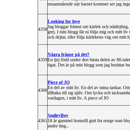
ensamstående när barnet kommer ser jag inget
Looking for love
Jag bloggar främst om kärlek och nätdejting
4358
grej. I min blogg får ni följa mig och mitt liv
och dejtar, eller följa kärlekens väg om mitt hj
Några frågor på det?
4359
En tjej född under den bästa delen av 80-tale
ögat. Det är på min blogg som jag berättar hur
Piece of JO
En del av mitt liv. En del av mina tankar. Om
4360
tillbaka till sig själv. Om lycka och tacksam
vardagen, i mitt liv. A piece of JO
SmileyBoy
4361
18 år gammel homofil gutt fra norge som blog
andre ting...