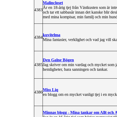
Malincloset
Är en 18-årig tjej från Västkusten som är int
4383
och tar ett sabbasår innan det kanske blir des
med mina kompisar, min familj och min hund. 
kuvitelma
4384
Mina fantasier, verklighet och vad jag vill s
Den Galne Bögen
4385
Jag skriver om min vardag och mycket som jag
hemligheter, bara sanningen och tankar.
Miss Liq
4386
en blogg om en mycket vanligt tjej i en myck
Minnas blogg - Mina tankar om Allt och Al