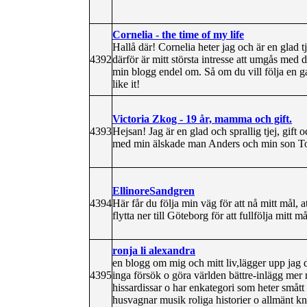
Cornelia - the time of my life
Hallå där! Cornelia heter jag och är en glad tj
4392
därför är mitt största intresse att umgås med
min blogg endel om. Så om du vill följa en ga
like it!
Victoria Zkog - 19 år, mamma och gift.
4393
Hejsan! Jag är en glad och sprallig tjej, gif
med min älskade man Anders och min son To
EllinoreSandgren
4394
Här får du följa min väg för att nå mitt mål, 
flytta ner till Göteborg för att fullfölja mitt må
ronja li alexandra
en blogg om mig och mitt liv,lägger upp jag 
4395
inga försök o göra världen bättre-inlägg mer 
hissardissar o har enkategori som heter smått o
husvagnar musik roliga historier o allmänt k