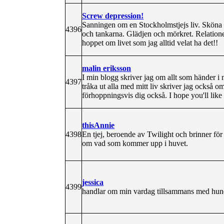
Screw depression!
Sanningen om en Stockholmstjejs liv. Sköna tip
4396
och tankarna. Glädjen och mörkret. Relatio
hoppet om livet som jag alltid velat ha det!!
malin eriksson
I min blogg skriver jag om allt som händer i mi
4397
tråka ut alla med mitt liv skriver jag också 
förhoppningsvis dig också. I hope you'll like i
thisAnnie
4398
En tjej, beroende av Twilight och brinner för
om vad som kommer upp i huvet.
jessica
4399
handlar om min vardag tillsammans med hund,