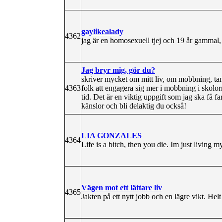
gaylikealady
4362
jag är en homosexuell tjej och 19 år gammal,
Jag bryr mig, gör du?
skriver mycket om mitt liv, om mobbning, tan
4363
folk att engagera sig mer i mobbning i skolor
tid. Det är en viktig uppgift som jag ska få fa
känslor och bli delaktig du också!
LIA GONZALES
4364
Life is a bitch, then you die. Im just living my
Vägen mot ett lättare liv
4365
Jakten på ett nytt jobb och en lägre vikt. Helt e