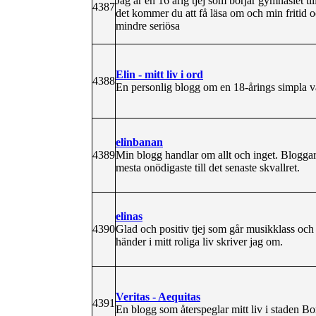
Jag är en 16 årig tjej som börjar gymnasiet 
4387
det kommer du att få läsa om och min fritid och
mindre seriösa
Elin - mitt liv i ord
4388
En personlig blogg om en 18-årings simpla v
elinbanan
4389
Min blogg handlar om allt och inget. Bloggar 
mesta onödigaste till det senaste skvallret.
elinas
4390
Glad och positiv tjej som går musikklass och s
händer i mitt roliga liv skriver jag om.
Veritas - Aequitas
4391
En blogg som återspeglar mitt liv i staden Bo