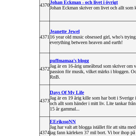
Johan Eckman - och livet i övrigt
4370
Johan Eckman skriver om livet och allt som 
Jeanette Jewel
4371
16 year old music obsessed girl, who's trying
everything between heaven and earth!
puffmamaa's blogg
Jag är en 16-årig umeåbrud som skriver om va
4372
passion för musik, vilket märks i bloggen. 
RnB.
Days Of My Life
Jag är en 19 årig kille som har bott i Sverige 
4373
och allt som händer i mitt liv. Lite tankar fr
15 år gammal...
EErikssoNN
Jag har valt att blogga istället för att sitta
4374
jag fann kärleken 37 mil bort. Vi bor ihop på