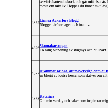
servitris,bartender,kock och går mitt sista år.
mesta om mitt liv. Hoppas du finner mkt läsg
Linnea Ackerfors Blogg
4375
Bloggen är borttagen och inaktiv.
Skomakarstugan
4376
En salig blandning av stugmys och bullbak!
Drömmar är bra, att förverkliga dem är b
4377
en blogg av louise hessel som skriver om allt
Katarina
4378
Om min vardag och saker som inspirerar mig