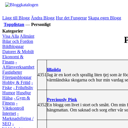
Lägg till Blogg
Ändra Blogg
Hur det Fungerar
Skapa egen Blogg
Topplistan
—
Personligt
Kategorier
Visa Alla
Allmänt
P
Bilar och Fordon
Bildbloggar
Datorer & Mobilt
Ekonomi &
Finans
-
Affärsverksamhet
lillaiida
Fastigheter
4351
Jag är en kort och sprallig liten tjej som är f
Företagsbloggar
värmländska skogarna och hur min vardag ser 
Hobby & Fritid
-
Fiske
- Friluftsliv
Humor
Husdjur
Hälsa
- Gym &
Preciously Pink
Fitness
-
4352
En blogg om livet i stort och smått. Om min f
Viktkontroll
hängmattan. Om saknad och sorg efter vår so
Internet
-
Marknadsföring /
SEO
-